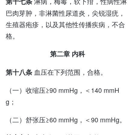
淋病，梅毒，软下疳，性病性淋
第十七条
巴肉芽肿，非淋菌性尿道炎，尖锐湿疣，
生殖器疱疹，以及其他性传播疾病，不合
格。
第二章 内科
血压在下列范围，合格。
第十八条
（一）收缩压≥90 mmHg，＜140 mmH
g；
（二）舒张压≥60 mmHg，＜90 mmHg。