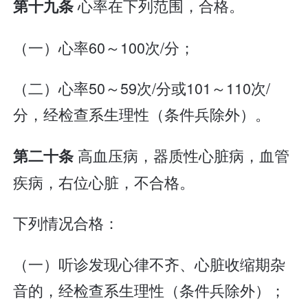
心率在下列范围，合格。
第十九条
（一）心率60～100次/分；
（二）心率50～59次/分或101～110次/
分，经检查系生理性（条件兵除外）。
高血压病，器质性心脏病，血管
第二十条
疾病，右位心脏，不合格。
下列情况合格：
（一）听诊发现心律不齐、心脏收缩期杂
音的，经检查系生理性（条件兵除外）；