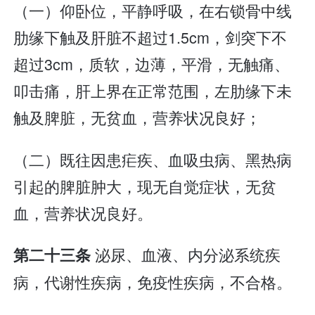
（一）仰卧位，平静呼吸，在右锁骨中线
肋缘下触及肝脏不超过1.5cm，剑突下不
超过3cm，质软，边薄，平滑，无触痛、
叩击痛，肝上界在正常范围，左肋缘下未
触及脾脏，无贫血，营养状况良好；
（二）既往因患疟疾、血吸虫病、黑热病
引起的脾脏肿大，现无自觉症状，无贫
血，营养状况良好。
泌尿、血液、内分泌系统疾
第二十三条
病，代谢性疾病，免疫性疾病，不合格。