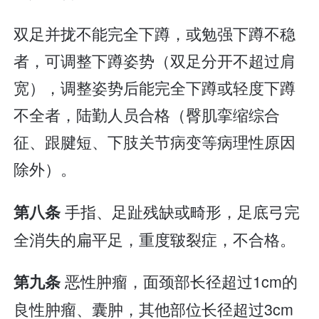
双足并拢不能完全下蹲，或勉强下蹲不稳
者，可调整下蹲姿势（双足分开不超过肩
宽），调整姿势后能完全下蹲或轻度下蹲
不全者，陆勤人员合格（臀肌挛缩综合
征、跟腱短、下肢关节病变等病理性原因
除外）。
手指、足趾残缺或畸形，足底弓完
第八条
全消失的扁平足，重度皲裂症，不合格。
恶性肿瘤，面颈部长径超过1cm的
第九条
良性肿瘤、囊肿，其他部位长径超过3cm