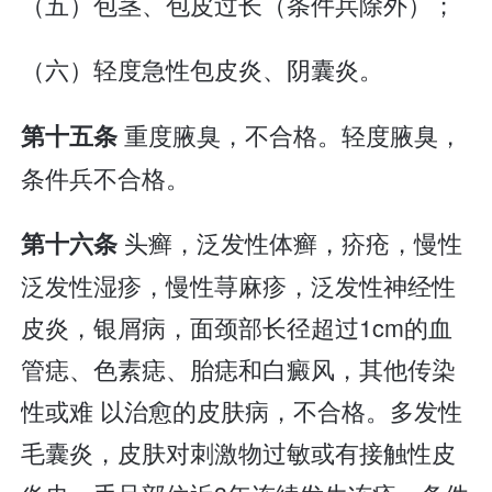
（五）包茎、包皮过长（条件兵除外）；
（六）轻度急性包皮炎、阴囊炎。
重度腋臭，不合格。轻度腋臭，
第十五条
条件兵不合格。
头癣，泛发性体癣，疥疮，慢性
第十六条
泛发性湿疹，慢性荨麻疹，泛发性神经性
皮炎，银屑病，面颈部长径超过1cm的血
管痣、色素痣、胎痣和白癜风，其他传染
性或难 以治愈的皮肤病，不合格。多发性
毛囊炎，皮肤对刺激物过敏或有接触性皮