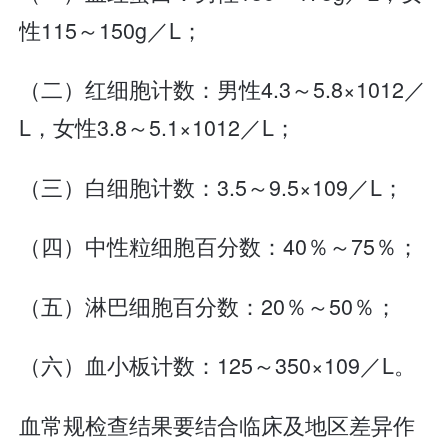
性115～150g／L；
（二）红细胞计数：男性4.3～5.8×1012／
L，女性3.8～5.1×1012／L；
（三）白细胞计数：3.5～9.5×109／L；
（四）中性粒细胞百分数：40％～75％；
（五）淋巴细胞百分数：20％～50％；
（六）血小板计数：125～350×109／L。
血常规检查结果要结合临床及地区差异作