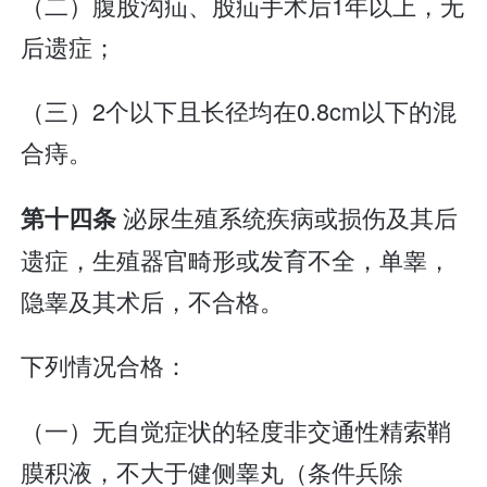
（二）腹股沟疝、股疝手术后1年以上，无
后遗症；
（三）2个以下且长径均在0.8cm以下的混
合痔。
泌尿生殖系统疾病或损伤及其后
第十四条
遗症，生殖器官畸形或发育不全，单睾，
隐睾及其术后，不合格。
下列情况合格：
（一）无自觉症状的轻度非交通性精索鞘
膜积液，不大于健侧睾丸（条件兵除