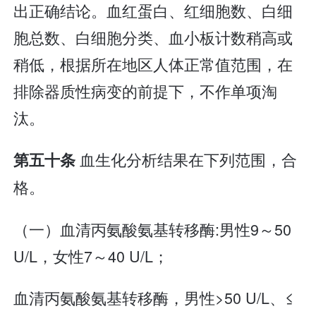
出正确结论。血红蛋白、红细胞数、白细
胞总数、白细胞分类、血小板计数稍高或
稍低，根据所在地区人体正常值范围，在
排除器质性病变的前提下，不作单项淘
汰。
血生化分析结果在下列范围，合
第五十条
格。
（一）血清丙氨酸氨基转移酶:男性9～50
U/L，女性7～40 U/L；
血清丙氨酸氨基转移酶，男性>50 U/L、≤