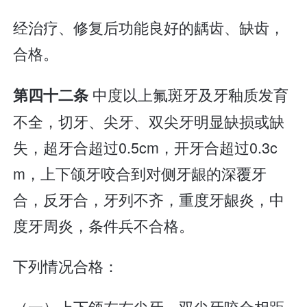
经治疗、修复后功能良好的龋齿、缺齿，
合格。
中度以上氟斑牙及牙釉质发育
第四十二条
不全，切牙、尖牙、双尖牙明显缺损或缺
失，超牙合超过0.5cm，开牙合超过0.3c
m，上下颌牙咬合到对侧牙龈的深覆牙
合，反牙合，牙列不齐，重度牙龈炎，中
度牙周炎，条件兵不合格。
下列情况合格：
（一）上下颌左右尖牙、双尖牙咬合相距