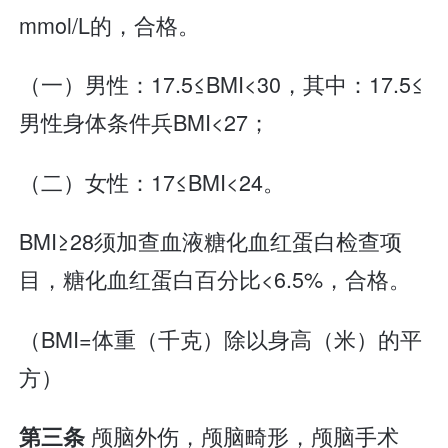
mmol/L的，合格。
（一）男性：17.5≤BMI<30，其中：17.5≤
男性身体条件兵BMI<27；
（二）女性：17≤BMI<24。
BMI≥28须加查血液糖化血红蛋白检查项
目，糖化血红蛋白百分比<6.5%，合格。
（BMI=体重（千克）除以身高（米）的平
方）
颅脑外伤，颅脑畸形，颅脑手术
第三条