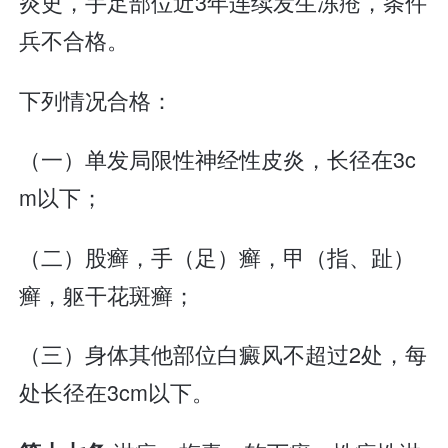
炎史，手足部位近3年连续发生冻疮，条件
兵不合格。
下列情况合格：
（一）单发局限性神经性皮炎，长径在3c
m以下；
（二）股癣，手（足）癣，甲（指、趾）
癣，躯干花斑癣；
（三）身体其他部位白癜风不超过2处，每
处长径在3cm以下。