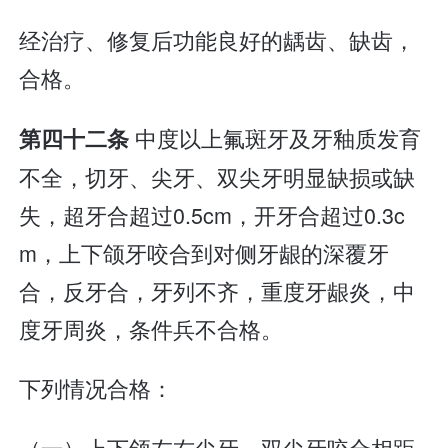
经治疗、修复后功能良好的龋齿、缺齿，
合格。
中度以上氟斑牙及牙釉质发育
第四十二条
不全，切牙、尖牙、双尖牙明显缺损或缺
失，超牙合超过0.5cm，开牙合超过0.3c
m，上下颌牙咬合到对侧牙龈的深覆牙
合，反牙合，牙列不齐，重度牙龈炎，中
度牙周炎，条件兵不合格。
下列情况合格：
（一）上下颌左右尖牙、双尖牙咬合相距