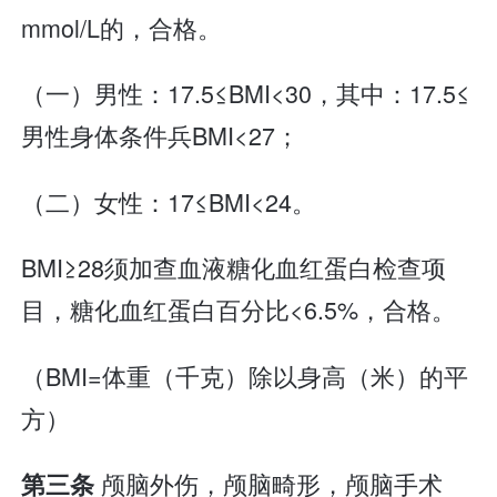
mmol/L的，合格。
（一）男性：17.5≤BMI<30，其中：17.5≤
男性身体条件兵BMI<27；
（二）女性：17≤BMI<24。
BMI≥28须加查血液糖化血红蛋白检查项
目，糖化血红蛋白百分比<6.5%，合格。
（BMI=体重（千克）除以身高（米）的平
方）
颅脑外伤，颅脑畸形，颅脑手术
第三条