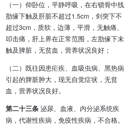
（一）仰卧位，平静呼吸，在右锁骨中线
肋缘下触及肝脏不超过1.5cm，剑突下不
超过3cm，质软，边薄，平滑，无触痛、
叩击痛，肝上界在正常范围，左肋缘下未
触及脾脏，无贫血，营养状况良好；
（二）既往因患疟疾、血吸虫病、黑热病
引起的脾脏肿大，现无自觉症状，无贫
血，营养状况良好。
泌尿、血液、内分泌系统疾
第二十三条
病，代谢性疾病，免疫性疾病，不合格。