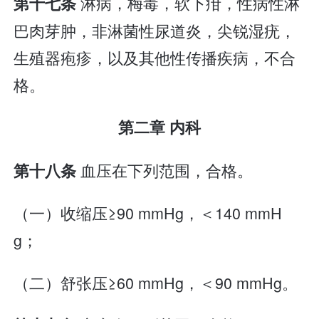
淋病，梅毒，软下疳，性病性淋
第十七条
巴肉芽肿，非淋菌性尿道炎，尖锐湿疣，
生殖器疱疹，以及其他性传播疾病，不合
格。
第二章 内科
血压在下列范围，合格。
第十八条
（一）收缩压≥90 mmHg，＜140 mmH
g；
（二）舒张压≥60 mmHg，＜90 mmHg。