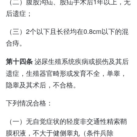
（二）腹股沟疝、股疝手术后1年以上，无
后遗症；
（三）2个以下且长径均在0.8cm以下的混
合痔。
泌尿生殖系统疾病或损伤及其后
第十四条
遗症，生殖器官畸形或发育不全，单睾，
隐睾及其术后，不合格。
下列情况合格：
（一）无自觉症状的轻度非交通性精索鞘
膜积液，不大于健侧睾丸（条件兵除