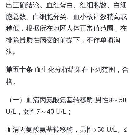
出正确结论。血红蛋白、红细胞数、白细
胞总数、白细胞分类、血小板计数稍高或
稍低，根据所在地区人体正常值范围，在
排除器质性病变的前提下，不作单项淘
汰。
血生化分析结果在下列范围，合
第五十条
格。
（一）血清丙氨酸氨基转移酶:男性9～50
U/L，女性7～40 U/L；
血清丙氨酸氨基转移酶，男性>50 U/L、≤