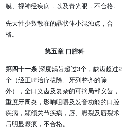
膜、视神经疾病，以及青光眼，不合格。
先天性少数散在的晶状体小混浊点，合
格。
第五章 口腔科
深度龋齿超过3个，缺齿超过2
第四十一条
个（经正畸治疗拔除、牙列整齐的除
外），全口义齿及复杂的可摘局部义齿，
重度牙周炎，影响咀嚼及发音功能的口腔
疾病，颞颌关节疾病，唇、腭裂及唇裂术
后明显瘢痕，不合格。