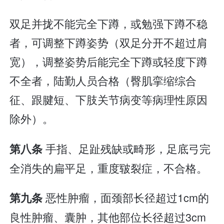
双足并拢不能完全下蹲，或勉强下蹲不稳
者，可调整下蹲姿势（双足分开不超过肩
宽），调整姿势后能完全下蹲或轻度下蹲
不全者，陆勤人员合格（臀肌挛缩综合
征、跟腱短、下肢关节病变等病理性原因
除外）。
手指、足趾残缺或畸形，足底弓完
第八条
全消失的扁平足，重度皲裂症，不合格。
恶性肿瘤，面颈部长径超过1cm的
第九条
良性肿瘤、囊肿，其他部位长径超过3cm