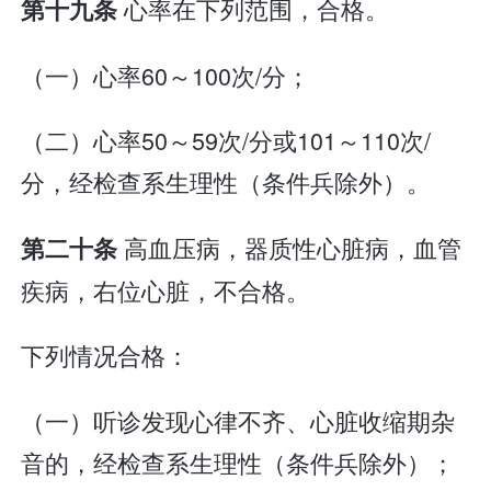
心率在下列范围，合格。
第十九条
（一）心率60～100次/分；
（二）心率50～59次/分或101～110次/
分，经检查系生理性（条件兵除外）。
高血压病，器质性心脏病，血管
第二十条
疾病，右位心脏，不合格。
下列情况合格：
（一）听诊发现心律不齐、心脏收缩期杂
音的，经检查系生理性（条件兵除外）；