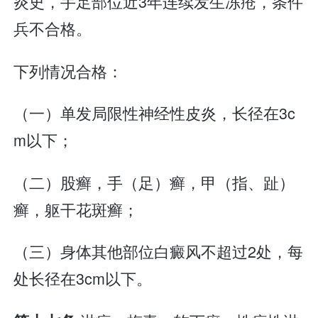
炎史，手足部位近3年连续发生冻疮，条件
兵不合格。
下列情况合格：
（一）单发局限性神经性皮炎，长径在3c
m以下；
（二）股癣，手（足）癣，甲（指、趾）
癣，躯干花斑癣；
（三）身体其他部位白癜风不超过2处，每
处长径在3cm以下。