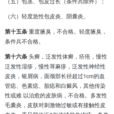
（五）包茎、包皮过长（条件兵除外）；
（六）轻度急性包皮炎、阴囊炎。
重度腋臭，不合格。轻度腋臭，
第十五条
条件兵不合格。
头癣，泛发性体癣，疥疮，慢性
第十六条
泛发性湿疹，慢性荨麻疹，泛发性神经性
皮炎，银屑病，面颈部长径超过1cm的血
管痣、色素痣、胎痣和白癜风，其他传染
性或难 以治愈的皮肤病，不合格。多发性
毛囊炎，皮肤对刺激物过敏或有接触性皮