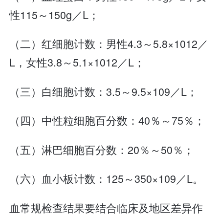
性115～150g／L；
（二）红细胞计数：男性4.3～5.8×1012／
L，女性3.8～5.1×1012／L；
（三）白细胞计数：3.5～9.5×109／L；
（四）中性粒细胞百分数：40％～75％；
（五）淋巴细胞百分数：20％～50％；
（六）血小板计数：125～350×109／L。
血常规检查结果要结合临床及地区差异作