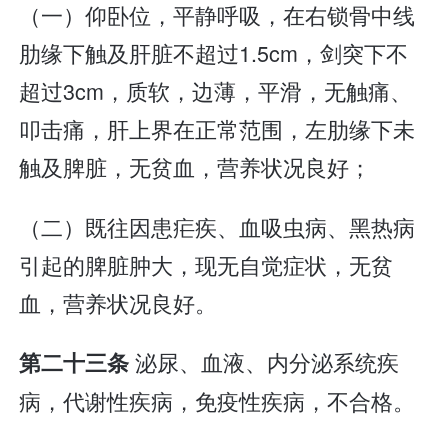
（一）仰卧位，平静呼吸，在右锁骨中线
肋缘下触及肝脏不超过1.5cm，剑突下不
超过3cm，质软，边薄，平滑，无触痛、
叩击痛，肝上界在正常范围，左肋缘下未
触及脾脏，无贫血，营养状况良好；
（二）既往因患疟疾、血吸虫病、黑热病
引起的脾脏肿大，现无自觉症状，无贫
血，营养状况良好。
泌尿、血液、内分泌系统疾
第二十三条
病，代谢性疾病，免疫性疾病，不合格。