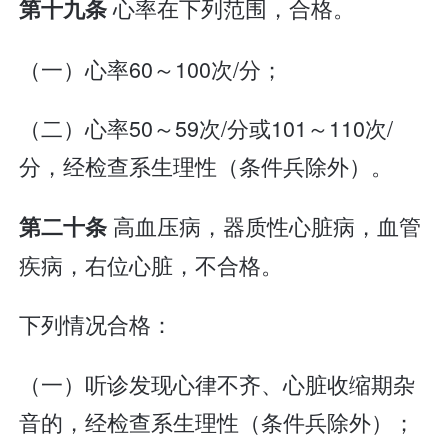
心率在下列范围，合格。
第十九条
（一）心率60～100次/分；
（二）心率50～59次/分或101～110次/
分，经检查系生理性（条件兵除外）。
高血压病，器质性心脏病，血管
第二十条
疾病，右位心脏，不合格。
下列情况合格：
（一）听诊发现心律不齐、心脏收缩期杂
音的，经检查系生理性（条件兵除外）；