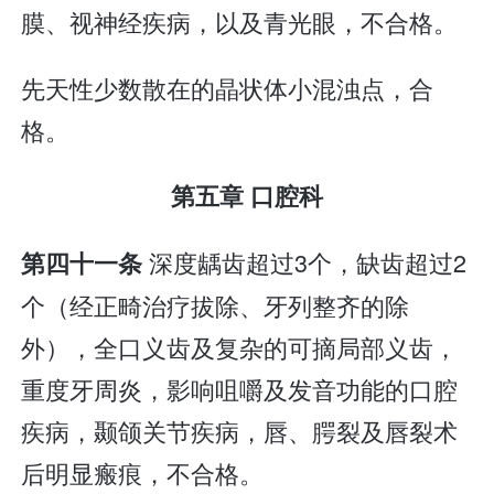
膜、视神经疾病，以及青光眼，不合格。
先天性少数散在的晶状体小混浊点，合
格。
第五章 口腔科
深度龋齿超过3个，缺齿超过2
第四十一条
个（经正畸治疗拔除、牙列整齐的除
外），全口义齿及复杂的可摘局部义齿，
重度牙周炎，影响咀嚼及发音功能的口腔
疾病，颞颌关节疾病，唇、腭裂及唇裂术
后明显瘢痕，不合格。