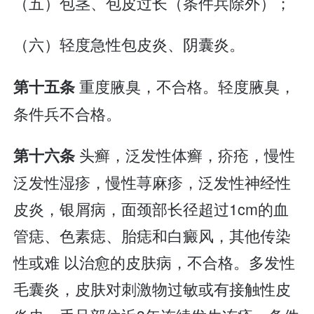
（五）包茎、包皮过长（条件兵除外）；
（六）轻度急性包皮炎、阴囊炎。
重度腋臭，不合格。轻度腋臭，
第十五条
条件兵不合格。
头癣，泛发性体癣，疥疮，慢性
第十六条
泛发性湿疹，慢性荨麻疹，泛发性神经性
皮炎，银屑病，面颈部长径超过1cm的血
管痣、色素痣、胎痣和白癜风，其他传染
性或难 以治愈的皮肤病，不合格。多发性
毛囊炎，皮肤对刺激物过敏或有接触性皮