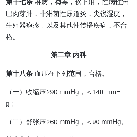
淋病，梅毒，软下疳，性病性淋
第十七条
巴肉芽肿，非淋菌性尿道炎，尖锐湿疣，
生殖器疱疹，以及其他性传播疾病，不合
格。
第二章 内科
血压在下列范围，合格。
第十八条
（一）收缩压≥90 mmHg，＜140 mmH
g；
（二）舒张压≥60 mmHg，＜90 mmHg。