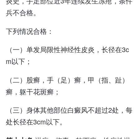
炎史，手足部位近3年连续发生冻疮，条件
兵不合格。
下列情况合格：
（一）单发局限性神经性皮炎，长径在3c
m以下；
（二）股癣，手（足）癣，甲（指、趾）
癣，躯干花斑癣；
（三）身体其他部位白癜风不超过2处，每
处长径在3cm以下。