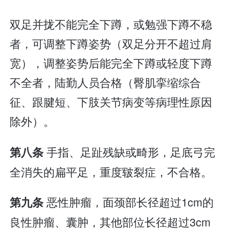
双足并拢不能完全下蹲，或勉强下蹲不稳
者，可调整下蹲姿势（双足分开不超过肩
宽），调整姿势后能完全下蹲或轻度下蹲
不全者，陆勤人员合格（臀肌挛缩综合
征、跟腱短、下肢关节病变等病理性原因
除外）。
手指、足趾残缺或畸形，足底弓完
第八条
全消失的扁平足，重度皲裂症，不合格。
恶性肿瘤，面颈部长径超过1cm的
第九条
良性肿瘤、囊肿，其他部位长径超过3cm