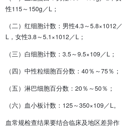
性115～150g／L；
（二）红细胞计数：男性4.3～5.8×1012／
L，女性3.8～5.1×1012／L；
（三）白细胞计数：3.5～9.5×109／L；
（四）中性粒细胞百分数：40％～75％；
（五）淋巴细胞百分数：20％～50％；
（六）血小板计数：125～350×109／L。
血常规检查结果要结合临床及地区差异作