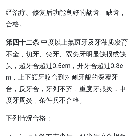
经治疗、修复后功能良好的龋齿、缺齿，
合格。
中度以上氟斑牙及牙釉质发育
第四十二条
不全，切牙、尖牙、双尖牙明显缺损或缺
失，超牙合超过0.5cm，开牙合超过0.3c
m，上下颌牙咬合到对侧牙龈的深覆牙
合，反牙合，牙列不齐，重度牙龈炎，中
度牙周炎，条件兵不合格。
下列情况合格：
（一）上下颌左右尖牙、双尖牙咬合相距