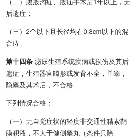
（二）腹股沟疝、股疝手术后1年以上，无
后遗症；
（三）2个以下且长径均在0.8cm以下的混
合痔。
泌尿生殖系统疾病或损伤及其后
第十四条
遗症，生殖器官畸形或发育不全，单睾，
隐睾及其术后，不合格。
下列情况合格：
（一）无自觉症状的轻度非交通性精索鞘
膜积液，不大于健侧睾丸（条件兵除