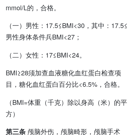
mmol/L的，合格。
（一）男性：17.5≤BMI<30，其中：17.5≤
男性身体条件兵BMI<27；
（二）女性：17≤BMI<24。
BMI≥28须加查血液糖化血红蛋白检查项
目，糖化血红蛋白百分比<6.5%，合格。
（BMI=体重（千克）除以身高（米）的平
方）
颅脑外伤，颅脑畸形，颅脑手术
第三条