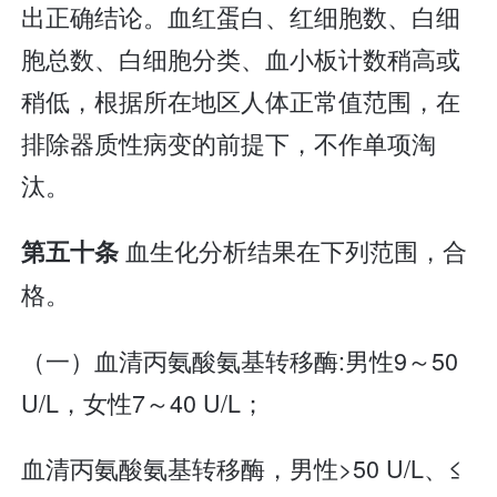
出正确结论。血红蛋白、红细胞数、白细
胞总数、白细胞分类、血小板计数稍高或
稍低，根据所在地区人体正常值范围，在
排除器质性病变的前提下，不作单项淘
汰。
血生化分析结果在下列范围，合
第五十条
格。
（一）血清丙氨酸氨基转移酶:男性9～50
U/L，女性7～40 U/L；
血清丙氨酸氨基转移酶，男性>50 U/L、≤