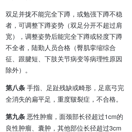
双足并拢不能完全下蹲，或勉强下蹲不稳
者，可调整下蹲姿势（双足分开不超过肩
宽），调整姿势后能完全下蹲或轻度下蹲
不全者，陆勤人员合格（臀肌挛缩综合
征、跟腱短、下肢关节病变等病理性原因
除外）。
手指、足趾残缺或畸形，足底弓完
第八条
全消失的扁平足，重度皲裂症，不合格。
恶性肿瘤，面颈部长径超过1cm的
第九条
良性肿瘤、囊肿，其他部位长径超过3cm