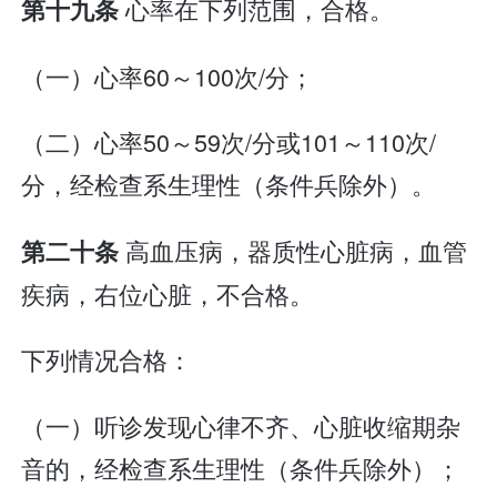
心率在下列范围，合格。
第十九条
（一）心率60～100次/分；
（二）心率50～59次/分或101～110次/
分，经检查系生理性（条件兵除外）。
高血压病，器质性心脏病，血管
第二十条
疾病，右位心脏，不合格。
下列情况合格：
（一）听诊发现心律不齐、心脏收缩期杂
音的，经检查系生理性（条件兵除外）；