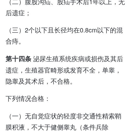
（二）腹股沟疝、股疝手术后1年以上，无
后遗症；
（三）2个以下且长径均在0.8cm以下的混
合痔。
泌尿生殖系统疾病或损伤及其后
第十四条
遗症，生殖器官畸形或发育不全，单睾，
隐睾及其术后，不合格。
下列情况合格：
（一）无自觉症状的轻度非交通性精索鞘
膜积液，不大于健侧睾丸（条件兵除