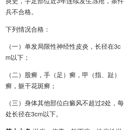
炎史，手足部位近3年连续发生冻疮，条件
兵不合格。
下列情况合格：
（一）单发局限性神经性皮炎，长径在3c
m以下；
（二）股癣，手（足）癣，甲（指、趾）
癣，躯干花斑癣；
（三）身体其他部位白癜风不超过2处，每
处长径在3cm以下。