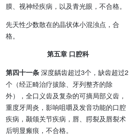
膜、视神经疾病，以及青光眼，不合格。
先天性少数散在的晶状体小混浊点，合
格。
第五章 口腔科
深度龋齿超过3个，缺齿超过2
第四十一条
个（经正畸治疗拔除、牙列整齐的除
外），全口义齿及复杂的可摘局部义齿，
重度牙周炎，影响咀嚼及发音功能的口腔
疾病，颞颌关节疾病，唇、腭裂及唇裂术
后明显瘢痕，不合格。