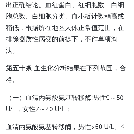
出正确结论。血红蛋白、红细胞数、白细
胞总数、白细胞分类、血小板计数稍高或
稍低，根据所在地区人体正常值范围，在
排除器质性病变的前提下，不作单项淘
汰。
血生化分析结果在下列范围，合
第五十条
格。
（一）血清丙氨酸氨基转移酶:男性9～50
U/L，女性7～40 U/L；
血清丙氨酸氨基转移酶，男性>50 U/L、≤