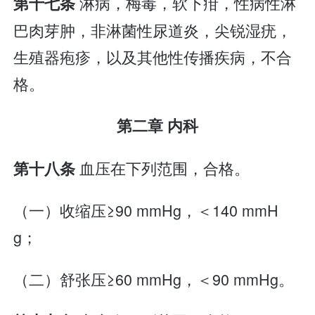
淋病，梅毒，软下疳，性病性淋
第十七条
巴肉芽肿，非淋菌性尿道炎，尖锐湿疣，
生殖器疱疹，以及其他性传播疾病，不合
格。
第二章 内科
血压在下列范围，合格。
第十八条
（一）收缩压≥90 mmHg，＜140 mmH
g；
（二）舒张压≥60 mmHg，＜90 mmHg。