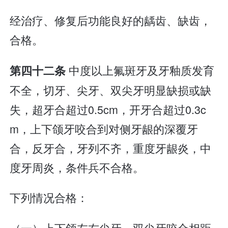
经治疗、修复后功能良好的龋齿、缺齿，
合格。
中度以上氟斑牙及牙釉质发育
第四十二条
不全，切牙、尖牙、双尖牙明显缺损或缺
失，超牙合超过0.5cm，开牙合超过0.3c
m，上下颌牙咬合到对侧牙龈的深覆牙
合，反牙合，牙列不齐，重度牙龈炎，中
度牙周炎，条件兵不合格。
下列情况合格：
（一）上下颌左右尖牙、双尖牙咬合相距