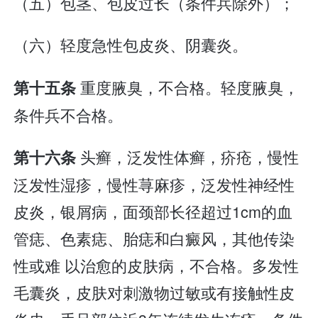
（五）包茎、包皮过长（条件兵除外）；
（六）轻度急性包皮炎、阴囊炎。
重度腋臭，不合格。轻度腋臭，
第十五条
条件兵不合格。
头癣，泛发性体癣，疥疮，慢性
第十六条
泛发性湿疹，慢性荨麻疹，泛发性神经性
皮炎，银屑病，面颈部长径超过1cm的血
管痣、色素痣、胎痣和白癜风，其他传染
性或难 以治愈的皮肤病，不合格。多发性
毛囊炎，皮肤对刺激物过敏或有接触性皮