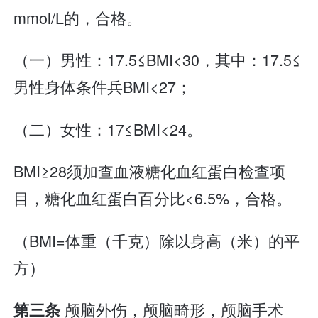
mmol/L的，合格。
（一）男性：17.5≤BMI<30，其中：17.5≤
男性身体条件兵BMI<27；
（二）女性：17≤BMI<24。
BMI≥28须加查血液糖化血红蛋白检查项
目，糖化血红蛋白百分比<6.5%，合格。
（BMI=体重（千克）除以身高（米）的平
方）
颅脑外伤，颅脑畸形，颅脑手术
第三条