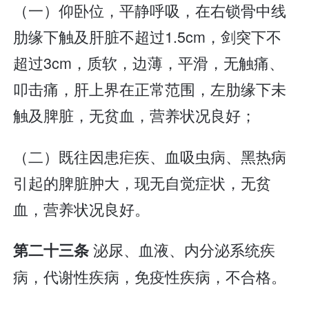
（一）仰卧位，平静呼吸，在右锁骨中线
肋缘下触及肝脏不超过1.5cm，剑突下不
超过3cm，质软，边薄，平滑，无触痛、
叩击痛，肝上界在正常范围，左肋缘下未
触及脾脏，无贫血，营养状况良好；
（二）既往因患疟疾、血吸虫病、黑热病
引起的脾脏肿大，现无自觉症状，无贫
血，营养状况良好。
泌尿、血液、内分泌系统疾
第二十三条
病，代谢性疾病，免疫性疾病，不合格。