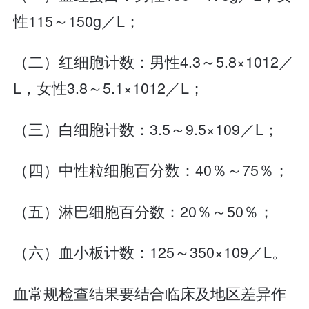
性115～150g／L；
（二）红细胞计数：男性4.3～5.8×1012／
L，女性3.8～5.1×1012／L；
（三）白细胞计数：3.5～9.5×109／L；
（四）中性粒细胞百分数：40％～75％；
（五）淋巴细胞百分数：20％～50％；
（六）血小板计数：125～350×109／L。
血常规检查结果要结合临床及地区差异作