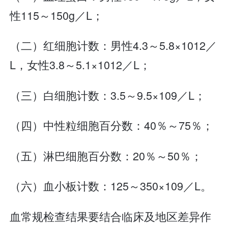
性115～150g／L；
（二）红细胞计数：男性4.3～5.8×1012／
L，女性3.8～5.1×1012／L；
（三）白细胞计数：3.5～9.5×109／L；
（四）中性粒细胞百分数：40％～75％；
（五）淋巴细胞百分数：20％～50％；
（六）血小板计数：125～350×109／L。
血常规检查结果要结合临床及地区差异作