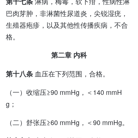
淋病，梅毒，软下疳，性病性淋
第十七条
巴肉芽肿，非淋菌性尿道炎，尖锐湿疣，
生殖器疱疹，以及其他性传播疾病，不合
格。
第二章 内科
血压在下列范围，合格。
第十八条
（一）收缩压≥90 mmHg，＜140 mmH
g；
（二）舒张压≥60 mmHg，＜90 mmHg。