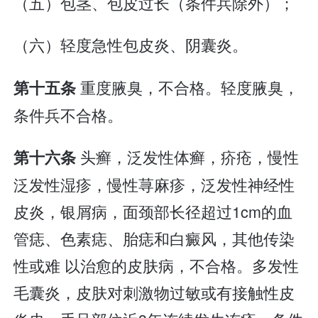
（五）包茎、包皮过长（条件兵除外）；
（六）轻度急性包皮炎、阴囊炎。
重度腋臭，不合格。轻度腋臭，
第十五条
条件兵不合格。
头癣，泛发性体癣，疥疮，慢性
第十六条
泛发性湿疹，慢性荨麻疹，泛发性神经性
皮炎，银屑病，面颈部长径超过1cm的血
管痣、色素痣、胎痣和白癜风，其他传染
性或难 以治愈的皮肤病，不合格。多发性
毛囊炎，皮肤对刺激物过敏或有接触性皮