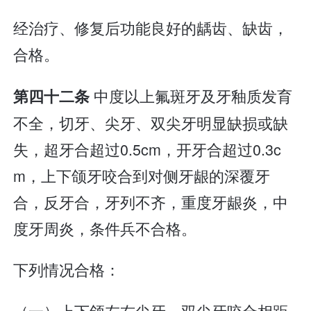
经治疗、修复后功能良好的龋齿、缺齿，
合格。
中度以上氟斑牙及牙釉质发育
第四十二条
不全，切牙、尖牙、双尖牙明显缺损或缺
失，超牙合超过0.5cm，开牙合超过0.3c
m，上下颌牙咬合到对侧牙龈的深覆牙
合，反牙合，牙列不齐，重度牙龈炎，中
度牙周炎，条件兵不合格。
下列情况合格：
（一）上下颌左右尖牙、双尖牙咬合相距