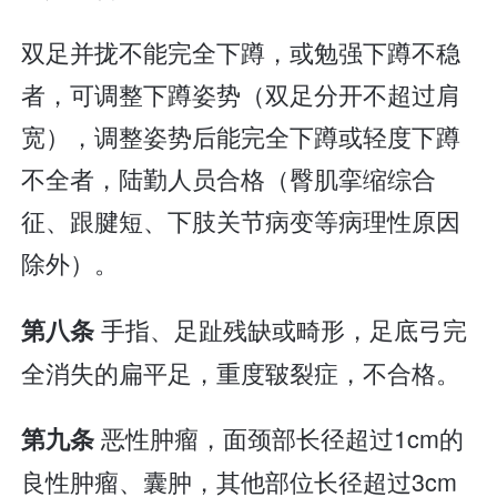
双足并拢不能完全下蹲，或勉强下蹲不稳
者，可调整下蹲姿势（双足分开不超过肩
宽），调整姿势后能完全下蹲或轻度下蹲
不全者，陆勤人员合格（臀肌挛缩综合
征、跟腱短、下肢关节病变等病理性原因
除外）。
手指、足趾残缺或畸形，足底弓完
第八条
全消失的扁平足，重度皲裂症，不合格。
恶性肿瘤，面颈部长径超过1cm的
第九条
良性肿瘤、囊肿，其他部位长径超过3cm