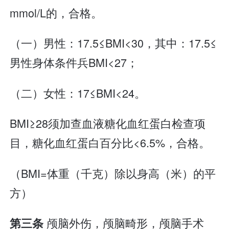
mmol/L的，合格。
（一）男性：17.5≤BMI<30，其中：17.5≤
男性身体条件兵BMI<27；
（二）女性：17≤BMI<24。
BMI≥28须加查血液糖化血红蛋白检查项
目，糖化血红蛋白百分比<6.5%，合格。
（BMI=体重（千克）除以身高（米）的平
方）
颅脑外伤，颅脑畸形，颅脑手术
第三条