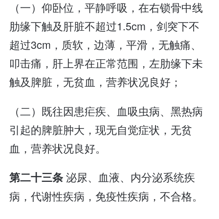
（一）仰卧位，平静呼吸，在右锁骨中线
肋缘下触及肝脏不超过1.5cm，剑突下不
超过3cm，质软，边薄，平滑，无触痛、
叩击痛，肝上界在正常范围，左肋缘下未
触及脾脏，无贫血，营养状况良好；
（二）既往因患疟疾、血吸虫病、黑热病
引起的脾脏肿大，现无自觉症状，无贫
血，营养状况良好。
泌尿、血液、内分泌系统疾
第二十三条
病，代谢性疾病，免疫性疾病，不合格。