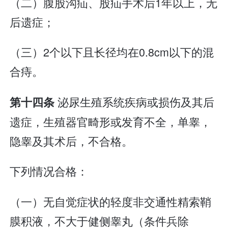
（二）腹股沟疝、股疝手术后1年以上，无
后遗症；
（三）2个以下且长径均在0.8cm以下的混
合痔。
泌尿生殖系统疾病或损伤及其后
第十四条
遗症，生殖器官畸形或发育不全，单睾，
隐睾及其术后，不合格。
下列情况合格：
（一）无自觉症状的轻度非交通性精索鞘
膜积液，不大于健侧睾丸（条件兵除