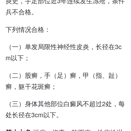
炎史，手足部位近3年连续发生冻疮，条件
兵不合格。
下列情况合格：
（一）单发局限性神经性皮炎，长径在3c
m以下；
（二）股癣，手（足）癣，甲（指、趾）
癣，躯干花斑癣；
（三）身体其他部位白癜风不超过2处，每
处长径在3cm以下。