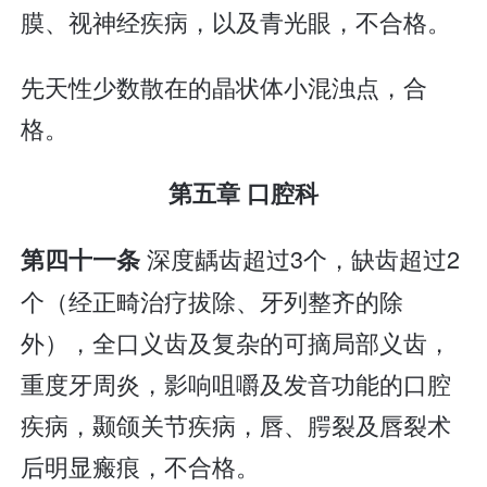
膜、视神经疾病，以及青光眼，不合格。
先天性少数散在的晶状体小混浊点，合
格。
第五章 口腔科
深度龋齿超过3个，缺齿超过2
第四十一条
个（经正畸治疗拔除、牙列整齐的除
外），全口义齿及复杂的可摘局部义齿，
重度牙周炎，影响咀嚼及发音功能的口腔
疾病，颞颌关节疾病，唇、腭裂及唇裂术
后明显瘢痕，不合格。