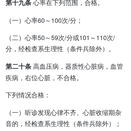
心率在下列范围，合格。
第十九条
（一）心率60～100次/分；
（二）心率50～59次/分或101～110次/
分，经检查系生理性（条件兵除外）。
高血压病，器质性心脏病，血管
第二十条
疾病，右位心脏，不合格。
下列情况合格：
（一）听诊发现心律不齐、心脏收缩期杂
音的，经检查系生理性（条件兵除外）；