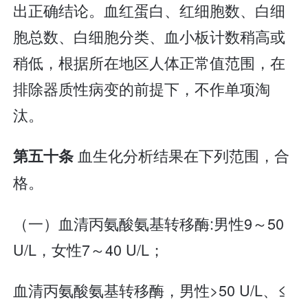
出正确结论。血红蛋白、红细胞数、白细
胞总数、白细胞分类、血小板计数稍高或
稍低，根据所在地区人体正常值范围，在
排除器质性病变的前提下，不作单项淘
汰。
血生化分析结果在下列范围，合
第五十条
格。
（一）血清丙氨酸氨基转移酶:男性9～50
U/L，女性7～40 U/L；
血清丙氨酸氨基转移酶，男性>50 U/L、≤