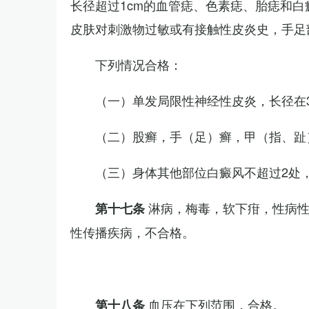
长径超过1cm的血管痣、色素痣、胎痣和
皮肤对刺激物过敏或有接触性皮炎史，手足
下列情况合格：
（一）单发局限性神经性皮炎，长径在3
（二）股癣，手（足）癣，甲（指、趾
（三）身体其他部位白癜风不超过2处，
淋病，梅毒，软下疳，性病
第十七条
性传播疾病，不合格。
血压在下列范围，合格。
第十八条