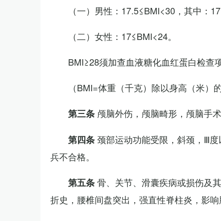
（一）男性：17.5≤BMI<30，其中：1
（二）女性：17≤BMI<24。
BMI≥28须加查血液糖化血红蛋白检查
（BMI=体重（千克）除以身高（米）
颅脑外伤，颅脑畸形，颅脑手
第三条
颈部运动功能受限，斜颈，Ⅲ度
第四条
兵不合格。
骨、关节、滑囊疾病或损伤及
第五条
折史，腰椎间盘突出，强直性脊柱炎，影响