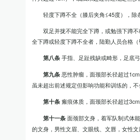
轻度下蹲不全（膝后夹角≤45度），除
双足并拢不能完全下蹲，或勉强下蹲不
全下蹲或轻度下蹲不全者，陆勤人员合格（
手指、足趾残缺或畸形，足底
第八条
恶性肿瘤，面颈部长径超过1c
第九条
虽未超出前述规定但影响功能和训练的，不
瘢痕体质，面颈部长径超过3c
第十条
面颈部文身，着军队制式体能
第十一条
的文身，男性文眉、文眼线、文唇，女性文