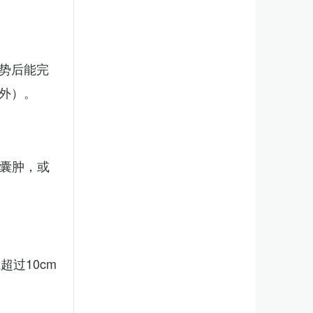
势后能完
外）。
、囊肿，或
。
过10cm