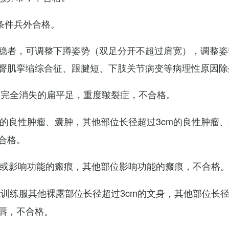
条件兵外合格。
稳者，可调整下蹲姿势（双足分开不超过肩宽），调整姿
臀肌挛缩综合征、跟腱短、下肢关节病变等病理性原因除
弓完全消失的扁平足，重度皲裂症，不合格。
m的良性肿瘤、囊肿，其他部位长径超过3cm的良性肿瘤
合格。
m或影响功能的瘢痕，其他部位影响功能的瘢痕，不合格
训练服其他裸露部位长径超过3cm的文身，其他部位长径超
唇，不合格。