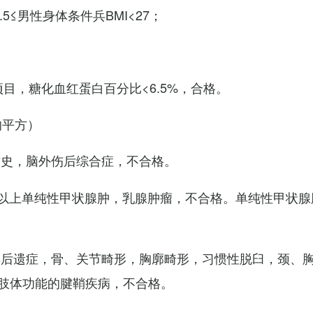
7.5≤男性身体条件兵BMI<27；
项目，糖化血红蛋白百分比<6.5%，合格。
的平方）
术史，脑外伤后综合症，不合格。
以上单纯性甲状腺肿，乳腺肿瘤，不合格。单纯性甲状腺
其后遗症，骨、关节畸形，胸廓畸形，习惯性脱臼，颈、
肢体功能的腱鞘疾病，不合格。