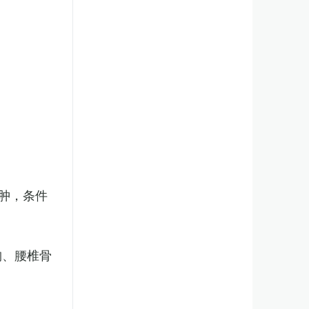
肿，条件
胸、腰椎骨