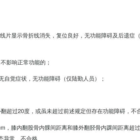
X线片显示骨折线消失，复位良好，无功能障碍及后遗症
，不影响正常功能的；
无自觉症状，无功能障碍（仅陆勤人员）；
外翻超过20度，或虽未超过前述规定但存在功能障碍，不
cm，膝内翻股骨内髁间距离和膝外翻胫骨内踝间距离超过
态异常，不合格。