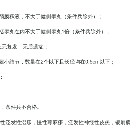
鞘膜积液，不大于健侧睾丸（条件兵除外）；
括睾丸在内不大于健侧睾丸1倍（条件兵除外）；
上无复发，无后遗症；
小结节，数量在2个以下且长径均在0.5cm以下；
；
臭，条件兵不合格。
慢性泛发性湿疹，慢性荨麻疹，泛发性神经性皮炎，银屑