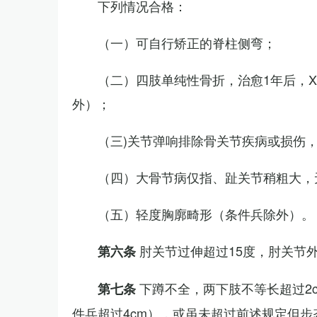
下列情况合格：
（一）可自行矫正的脊柱侧弯；
（二）四肢单纯性骨折，治愈1年后，
外）；
（三)关节弹响排除骨关节疾病或损伤
（四）大骨节病仅指、趾关节稍粗大，
（五）轻度胸廓畸形（条件兵除外）。
肘关节过伸超过15度，肘关节
第六条
下蹲不全，两下肢不等长超过2
第七条
件兵超过4cm），或虽未超过前述规定但步