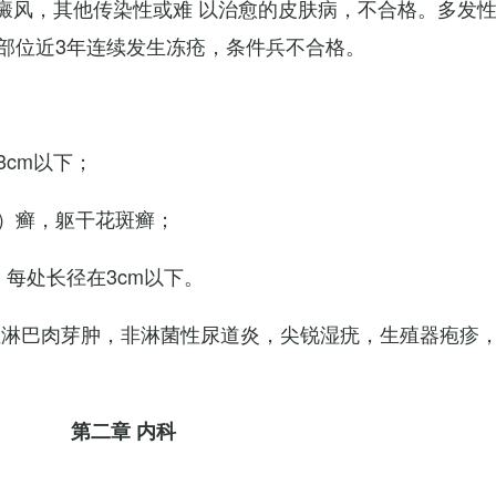
白癜风，其他传染性或难 以治愈的皮肤病，不合格。多发
部位近3年连续发生冻疮，条件兵不合格。
cm以下；
）癣，躯干花斑癣；
每处长径在3cm以下。
性淋巴肉芽肿，非淋菌性尿道炎，尖锐湿疣，生殖器疱疹
第二章 内科