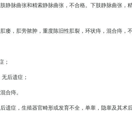
下肢静脉曲张和精索静脉曲张，不合格。下肢静脉曲张，
，肛瘘，肛旁脓肿，重度陈旧性肛裂，环状痔，混合痔，
症；
，无后遗症；
的混合痔。
其后遗症，生殖器官畸形或发育不全，单睾，隐睾及其术