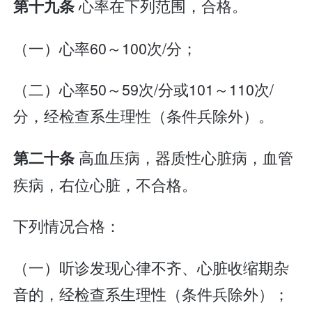
心率在下列范围，合格。
第十九条
（一）心率60～100次/分；
（二）心率50～59次/分或101～110次/
分，经检查系生理性（条件兵除外）。
高血压病，器质性心脏病，血管
第二十条
疾病，右位心脏，不合格。
下列情况合格：
（一）听诊发现心律不齐、心脏收缩期杂
音的，经检查系生理性（条件兵除外）；