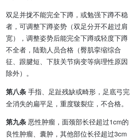
双足并拢不能完全下蹲，或勉强下蹲不稳
者，可调整下蹲姿势（双足分开不超过肩
宽），调整姿势后能完全下蹲或轻度下蹲
不全者，陆勤人员合格（臀肌挛缩综合
征、跟腱短、下肢关节病变等病理性原因
除外）。
手指、足趾残缺或畸形，足底弓完
第八条
全消失的扁平足，重度皲裂症，不合格。
恶性肿瘤，面颈部长径超过1cm的
第九条
良性肿瘤、囊肿，其他部位长径超过3cm