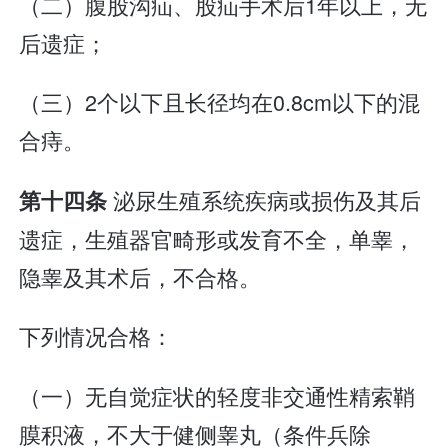
（二）腹股沟疝、股疝手术后1年以上，无
后遗症；
（三）2个以下且长径均在0.8cm以下的混
合痔。
泌尿生殖系统疾病或损伤及其后
第十四条
遗症，生殖器官畸形或发育不全，单睾，
隐睾及其术后，不合格。
下列情况合格：
（一）无自觉症状的轻度非交通性精索鞘
膜积液，不大于健侧睾丸（条件兵除