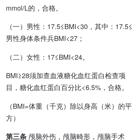
mmol/L的，合格。
（一）男性：17.5≤BMI<30，其中：17.5≤
男性身体条件兵BMI<27；
（二）女性：17≤BMI<24。
BMI≥28须加查血液糖化血红蛋白检查项
目，糖化血红蛋白百分比<6.5%，合格。
（BMI=体重（千克）除以身高（米）的平
方）
颅脑外伤，颅脑畸形，颅脑手术
第三条