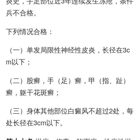
炎史，手足部位近3年连续发生冻疮，条件
兵不合格。
下列情况合格：
（一）单发局限性神经性皮炎，长径在3c
m以下；
（二）股癣，手（足）癣，甲（指、趾）
癣，躯干花斑癣；
（三）身体其他部位白癜风不超过2处，每
处长径在3cm以下。