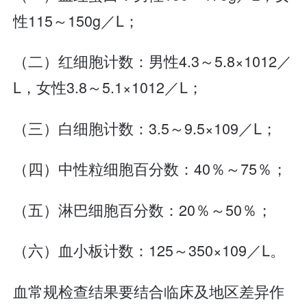
性115～150g／L；
（二）红细胞计数：男性4.3～5.8×1012／
L，女性3.8～5.1×1012／L；
（三）白细胞计数：3.5～9.5×109／L；
（四）中性粒细胞百分数：40％～75％；
（五）淋巴细胞百分数：20％～50％；
（六）血小板计数：125～350×109／L。
血常规检查结果要结合临床及地区差异作