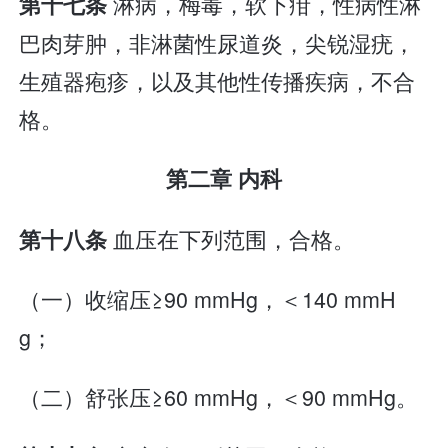
淋病，梅毒，软下疳，性病性淋
第十七条
巴肉芽肿，非淋菌性尿道炎，尖锐湿疣，
生殖器疱疹，以及其他性传播疾病，不合
格。
第二章 内科
血压在下列范围，合格。
第十八条
（一）收缩压≥90 mmHg，＜140 mmH
g；
（二）舒张压≥60 mmHg，＜90 mmHg。