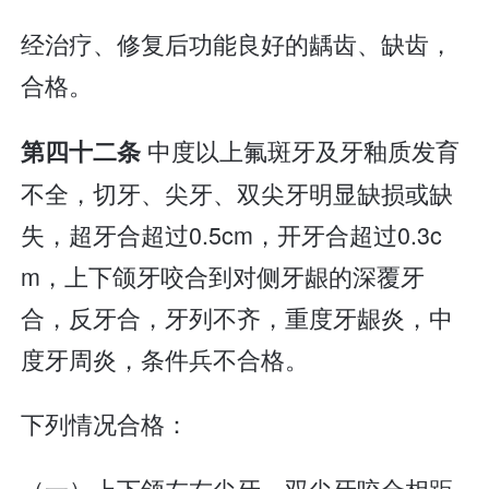
经治疗、修复后功能良好的龋齿、缺齿，
合格。
中度以上氟斑牙及牙釉质发育
第四十二条
不全，切牙、尖牙、双尖牙明显缺损或缺
失，超牙合超过0.5cm，开牙合超过0.3c
m，上下颌牙咬合到对侧牙龈的深覆牙
合，反牙合，牙列不齐，重度牙龈炎，中
度牙周炎，条件兵不合格。
下列情况合格：
（一）上下颌左右尖牙、双尖牙咬合相距