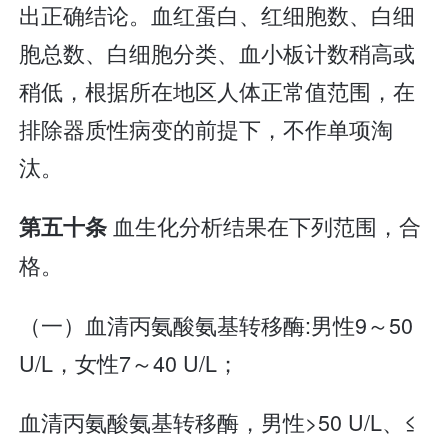
出正确结论。血红蛋白、红细胞数、白细
胞总数、白细胞分类、血小板计数稍高或
稍低，根据所在地区人体正常值范围，在
排除器质性病变的前提下，不作单项淘
汰。
血生化分析结果在下列范围，合
第五十条
格。
（一）血清丙氨酸氨基转移酶:男性9～50
U/L，女性7～40 U/L；
血清丙氨酸氨基转移酶，男性>50 U/L、≤