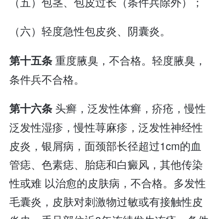
（五）包茎、包皮过长（条件兵除外）；
（六）轻度急性包皮炎、阴囊炎。
重度腋臭，不合格。轻度腋臭，
第十五条
条件兵不合格。
头癣，泛发性体癣，疥疮，慢性
第十六条
泛发性湿疹，慢性荨麻疹，泛发性神经性
皮炎，银屑病，面颈部长径超过1cm的血
管痣、色素痣、胎痣和白癜风，其他传染
性或难 以治愈的皮肤病，不合格。多发性
毛囊炎，皮肤对刺激物过敏或有接触性皮