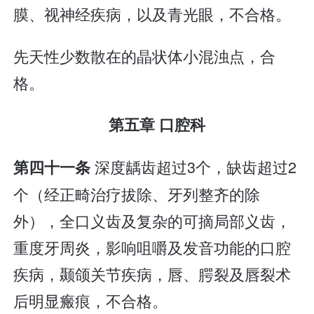
膜、视神经疾病，以及青光眼，不合格。
先天性少数散在的晶状体小混浊点，合
格。
第五章 口腔科
深度龋齿超过3个，缺齿超过2
第四十一条
个（经正畸治疗拔除、牙列整齐的除
外），全口义齿及复杂的可摘局部义齿，
重度牙周炎，影响咀嚼及发音功能的口腔
疾病，颞颌关节疾病，唇、腭裂及唇裂术
后明显瘢痕，不合格。