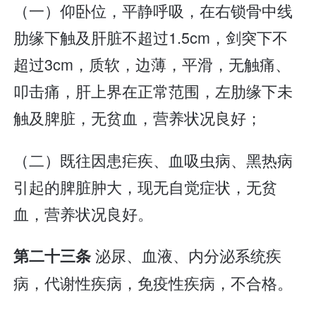
（一）仰卧位，平静呼吸，在右锁骨中线
肋缘下触及肝脏不超过1.5cm，剑突下不
超过3cm，质软，边薄，平滑，无触痛、
叩击痛，肝上界在正常范围，左肋缘下未
触及脾脏，无贫血，营养状况良好；
（二）既往因患疟疾、血吸虫病、黑热病
引起的脾脏肿大，现无自觉症状，无贫
血，营养状况良好。
泌尿、血液、内分泌系统疾
第二十三条
病，代谢性疾病，免疫性疾病，不合格。