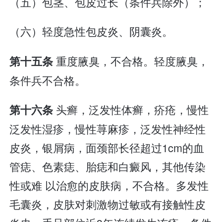
（五）包茎、包皮过长（条件兵除外）；
（六）轻度急性包皮炎、阴囊炎。
重度腋臭，不合格。轻度腋臭，
第十五条
条件兵不合格。
头癣，泛发性体癣，疥疮，慢性
第十六条
泛发性湿疹，慢性荨麻疹，泛发性神经性
皮炎，银屑病，面颈部长径超过1cm的血
管痣、色素痣、胎痣和白癜风，其他传染
性或难 以治愈的皮肤病，不合格。多发性
毛囊炎，皮肤对刺激物过敏或有接触性皮