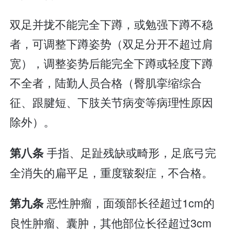
双足并拢不能完全下蹲，或勉强下蹲不稳
者，可调整下蹲姿势（双足分开不超过肩
宽），调整姿势后能完全下蹲或轻度下蹲
不全者，陆勤人员合格（臀肌挛缩综合
征、跟腱短、下肢关节病变等病理性原因
除外）。
手指、足趾残缺或畸形，足底弓完
第八条
全消失的扁平足，重度皲裂症，不合格。
恶性肿瘤，面颈部长径超过1cm的
第九条
良性肿瘤、囊肿，其他部位长径超过3cm