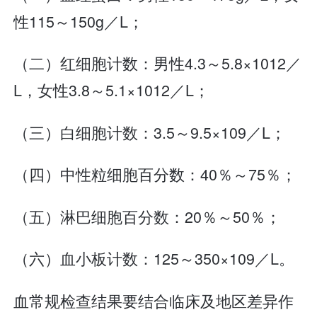
性115～150g／L；
（二）红细胞计数：男性4.3～5.8×1012／
L，女性3.8～5.1×1012／L；
（三）白细胞计数：3.5～9.5×109／L；
（四）中性粒细胞百分数：40％～75％；
（五）淋巴细胞百分数：20％～50％；
（六）血小板计数：125～350×109／L。
血常规检查结果要结合临床及地区差异作