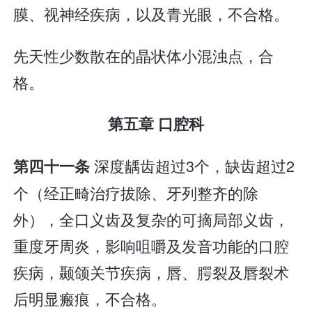
膜、视神经疾病，以及青光眼，不合格。
先天性少数散在的晶状体小混浊点，合
格。
第五章 口腔科
深度龋齿超过3个，缺齿超过2
第四十一条
个（经正畸治疗拔除、牙列整齐的除
外），全口义齿及复杂的可摘局部义齿，
重度牙周炎，影响咀嚼及发音功能的口腔
疾病，颞颌关节疾病，唇、腭裂及唇裂术
后明显瘢痕，不合格。