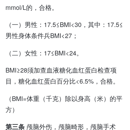
mmol/L的，合格。
（一）男性：17.5≤BMI<30，其中：17.5≤
男性身体条件兵BMI<27；
（二）女性：17≤BMI<24。
BMI≥28须加查血液糖化血红蛋白检查项
目，糖化血红蛋白百分比<6.5%，合格。
（BMI=体重（千克）除以身高（米）的平
方）
颅脑外伤，颅脑畸形，颅脑手术
第三条