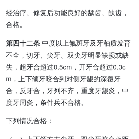
经治疗、修复后功能良好的龋齿、缺齿，
合格。
中度以上氟斑牙及牙釉质发育
第四十二条
不全，切牙、尖牙、双尖牙明显缺损或缺
失，超牙合超过0.5cm，开牙合超过0.3c
m，上下颌牙咬合到对侧牙龈的深覆牙
合，反牙合，牙列不齐，重度牙龈炎，中
度牙周炎，条件兵不合格。
下列情况合格：
（一）上下颌左右尖牙、双尖牙咬合相距