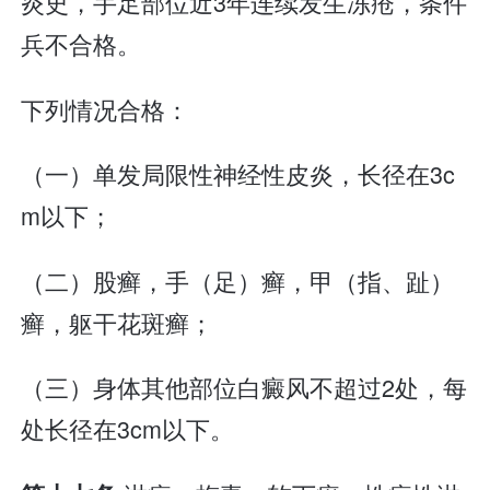
炎史，手足部位近3年连续发生冻疮，条件
兵不合格。
下列情况合格：
（一）单发局限性神经性皮炎，长径在3c
m以下；
（二）股癣，手（足）癣，甲（指、趾）
癣，躯干花斑癣；
（三）身体其他部位白癜风不超过2处，每
处长径在3cm以下。