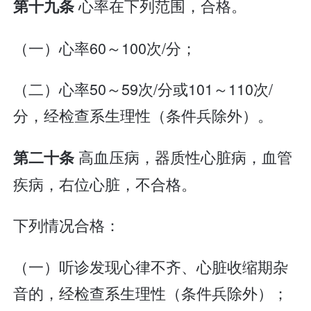
心率在下列范围，合格。
第十九条
（一）心率60～100次/分；
（二）心率50～59次/分或101～110次/
分，经检查系生理性（条件兵除外）。
高血压病，器质性心脏病，血管
第二十条
疾病，右位心脏，不合格。
下列情况合格：
（一）听诊发现心律不齐、心脏收缩期杂
音的，经检查系生理性（条件兵除外）；