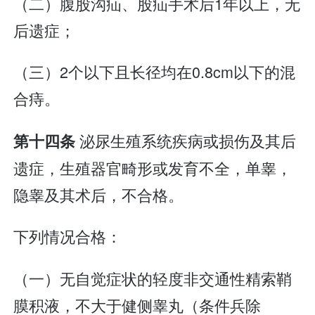
（二）腹股沟疝、股疝手术后1年以上，无
后遗症；
（三）2个以下且长径均在0.8cm以下的混
合痔。
泌尿生殖系统疾病或损伤及其后
第十四条
遗症，生殖器官畸形或发育不全，单睾，
隐睾及其术后，不合格。
下列情况合格：
（一）无自觉症状的轻度非交通性精索鞘
膜积液，不大于健侧睾丸（条件兵除