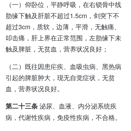
（一）仰卧位，平静呼吸，在右锁骨中线
肋缘下触及肝脏不超过1.5cm，剑突下不
超过3cm，质软，边薄，平滑，无触痛、
叩击痛，肝上界在正常范围，左肋缘下未
触及脾脏，无贫血，营养状况良好；
（二）既往因患疟疾、血吸虫病、黑热病
引起的脾脏肿大，现无自觉症状，无贫
血，营养状况良好。
泌尿、血液、内分泌系统疾
第二十三条
病，代谢性疾病，免疫性疾病，不合格。