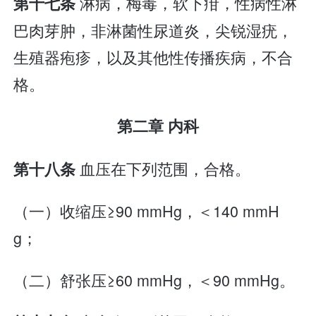
淋病，梅毒，软下疳，性病性淋
第十七条
巴肉芽肿，非淋菌性尿道炎，尖锐湿疣，
生殖器疱疹，以及其他性传播疾病，不合
格。
第二章 内科
血压在下列范围，合格。
第十八条
（一）收缩压≥90 mmHg，＜140 mmH
g；
（二）舒张压≥60 mmHg，＜90 mmHg。