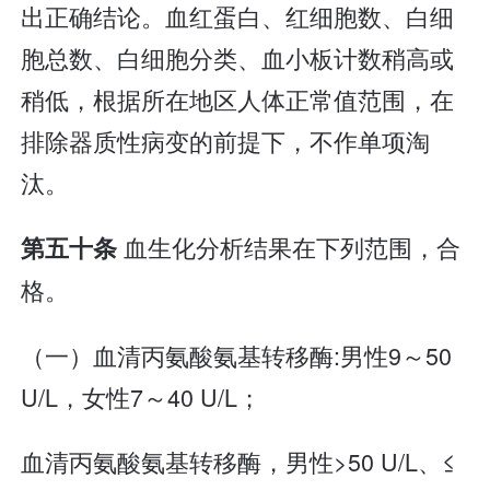
出正确结论。血红蛋白、红细胞数、白细
胞总数、白细胞分类、血小板计数稍高或
稍低，根据所在地区人体正常值范围，在
排除器质性病变的前提下，不作单项淘
汰。
血生化分析结果在下列范围，合
第五十条
格。
（一）血清丙氨酸氨基转移酶:男性9～50
U/L，女性7～40 U/L；
血清丙氨酸氨基转移酶，男性>50 U/L、≤