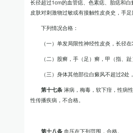
长径超过1cm的血管痣、色素痣、胎痣和
皮肤对刺激物过敏或有接触性皮炎史，手足
下列情况合格：
（一）单发局限性神经性皮炎，长径在3
（二）股癣，手（足）癣，甲（指、趾
（三）身体其他部位白癜风不超过2处，
淋病，梅毒，软下疳，性病
第十七条
性传播疾病，不合格。
血压在下列范围，合格。
第十八条