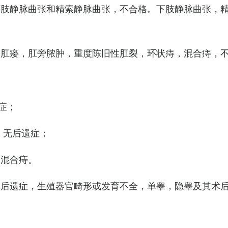
下肢静脉曲张和精索静脉曲张，不合格。下肢静脉曲张，
，肛瘘，肛旁脓肿，重度陈旧性肛裂，环状痔，混合痔，
症；
，无后遗症；
的混合痔。
其后遗症，生殖器官畸形或发育不全，单睾，隐睾及其术