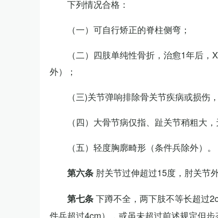
下列情况合格：
（一）可自行矫正的脊柱侧弯；
（二）四肢单纯性骨折，治愈1年后，
外）；
（三)关节弹响排除骨关节疾病或损伤
（四）大骨节病仅指、趾关节稍粗大，
（五）轻度胸廓畸形（条件兵除外）。
肘关节过伸超过15度，肘关节
第六条
下蹲不全，两下肢不等长超过2
第七条
件兵超过4cm），或虽未超过前述规定但步