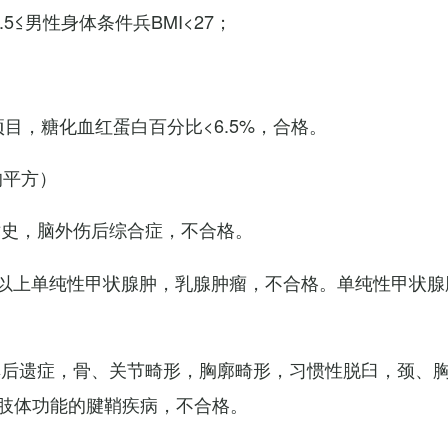
7.5≤男性身体条件兵BMI<27；
项目，糖化血红蛋白百分比<6.5%，合格。
的平方）
术史，脑外伤后综合症，不合格。
以上单纯性甲状腺肿，乳腺肿瘤，不合格。单纯性甲状腺
其后遗症，骨、关节畸形，胸廓畸形，习惯性脱臼，颈、
肢体功能的腱鞘疾病，不合格。