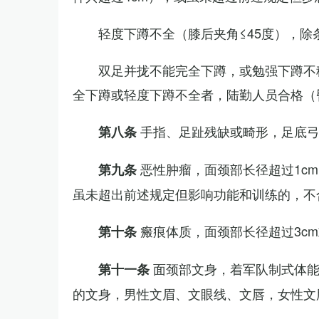
轻度下蹲不全（膝后夹角≤45度），除
双足并拢不能完全下蹲，或勉强下蹲不
全下蹲或轻度下蹲不全者，陆勤人员合格（
手指、足趾残缺或畸形，足底
第八条
恶性肿瘤，面颈部长径超过1c
第九条
虽未超出前述规定但影响功能和训练的，不
瘢痕体质，面颈部长径超过3c
第十条
面颈部文身，着军队制式体能
第十一条
的文身，男性文眉、文眼线、文唇，女性文