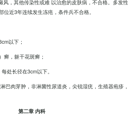
白癜风，其他传染性或难 以治愈的皮肤病，不合格。多发
部位近3年连续发生冻疮，条件兵不合格。
cm以下；
）癣，躯干花斑癣；
每处长径在3cm以下。
性淋巴肉芽肿，非淋菌性尿道炎，尖锐湿疣，生殖器疱疹
第二章 内科