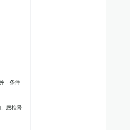
肿，条件
胸、腰椎骨