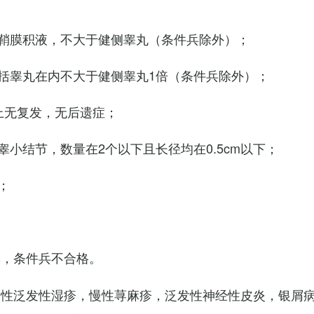
鞘膜积液，不大于健侧睾丸（条件兵除外）；
括睾丸在内不大于健侧睾丸1倍（条件兵除外）；
上无复发，无后遗症；
小结节，数量在2个以下且长径均在0.5cm以下；
；
臭，条件兵不合格。
慢性泛发性湿疹，慢性荨麻疹，泛发性神经性皮炎，银屑