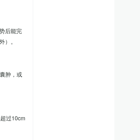
势后能完
外）。
、囊肿，或
。
过10cm