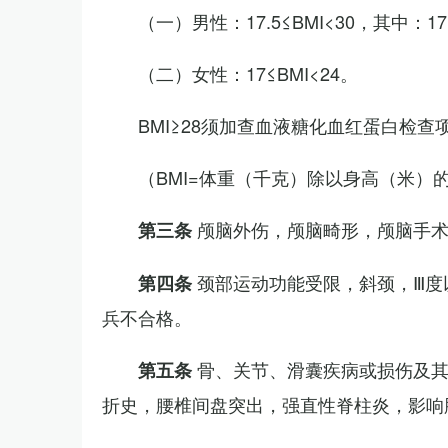
（一）男性：17.5≤BMI<30，其中：1
（二）女性：17≤BMI<24。
BMI≥28须加查血液糖化血红蛋白检查
（BMI=体重（千克）除以身高（米）
颅脑外伤，颅脑畸形，颅脑手
第三条
颈部运动功能受限，斜颈，Ⅲ度
第四条
兵不合格。
骨、关节、滑囊疾病或损伤及
第五条
折史，腰椎间盘突出，强直性脊柱炎，影响