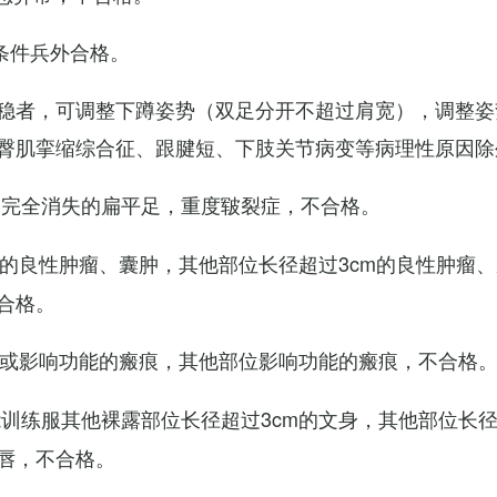
条件兵外合格。
稳者，可调整下蹲姿势（双足分开不超过肩宽），调整姿
臀肌挛缩综合征、跟腱短、下肢关节病变等病理性原因除
弓完全消失的扁平足，重度皲裂症，不合格。
m的良性肿瘤、囊肿，其他部位长径超过3cm的良性肿瘤
合格。
m或影响功能的瘢痕，其他部位影响功能的瘢痕，不合格
训练服其他裸露部位长径超过3cm的文身，其他部位长径超
唇，不合格。