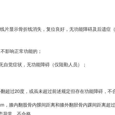
X线片显示骨折线消失，复位良好，无功能障碍及后遗症
，不影响正常功能的；
无自觉症状，无功能障碍（仅陆勤人员）；
外翻超过20度，或虽未超过前述规定但存在功能障碍，不
cm，膝内翻股骨内髁间距离和膝外翻胫骨内踝间距离超过
态异常，不合格。