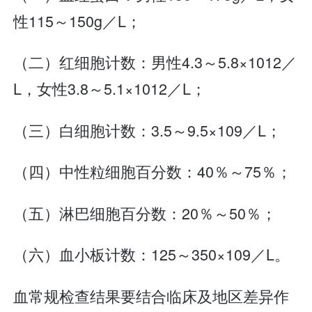
性115～150g／L；
（二）红细胞计数：男性4.3～5.8×1012／
L，女性3.8～5.1×1012／L；
（三）白细胞计数：3.5～9.5×109／L；
（四）中性粒细胞百分数：40％～75％；
（五）淋巴细胞百分数：20％～50％；
（六）血小板计数：125～350×109／L。
血常规检查结果要结合临床及地区差异作