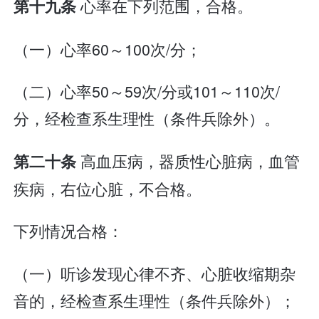
心率在下列范围，合格。
第十九条
（一）心率60～100次/分；
（二）心率50～59次/分或101～110次/
分，经检查系生理性（条件兵除外）。
高血压病，器质性心脏病，血管
第二十条
疾病，右位心脏，不合格。
下列情况合格：
（一）听诊发现心律不齐、心脏收缩期杂
音的，经检查系生理性（条件兵除外）；