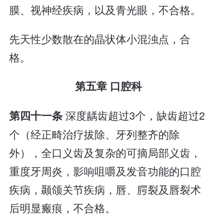
膜、视神经疾病，以及青光眼，不合格。
先天性少数散在的晶状体小混浊点，合
格。
第五章 口腔科
深度龋齿超过3个，缺齿超过2
第四十一条
个（经正畸治疗拔除、牙列整齐的除
外），全口义齿及复杂的可摘局部义齿，
重度牙周炎，影响咀嚼及发音功能的口腔
疾病，颞颌关节疾病，唇、腭裂及唇裂术
后明显瘢痕，不合格。