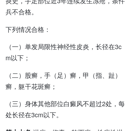
炎史，手足部位近3年连续发生冻疮，条件
兵不合格。
下列情况合格：
（一）单发局限性神经性皮炎，长径在3c
m以下；
（二）股癣，手（足）癣，甲（指、趾）
癣，躯干花斑癣；
（三）身体其他部位白癜风不超过2处，每
处长径在3cm以下。