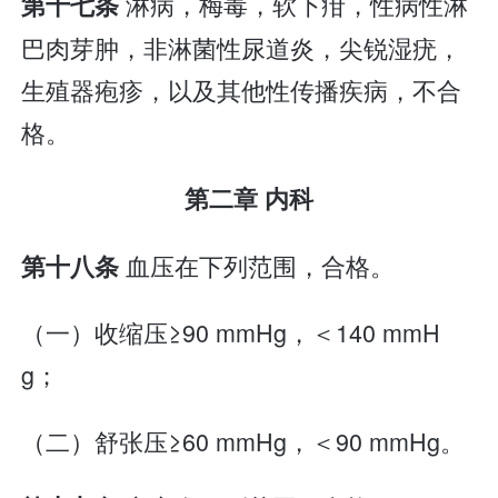
淋病，梅毒，软下疳，性病性淋
第十七条
巴肉芽肿，非淋菌性尿道炎，尖锐湿疣，
生殖器疱疹，以及其他性传播疾病，不合
格。
第二章 内科
血压在下列范围，合格。
第十八条
（一）收缩压≥90 mmHg，＜140 mmH
g；
（二）舒张压≥60 mmHg，＜90 mmHg。