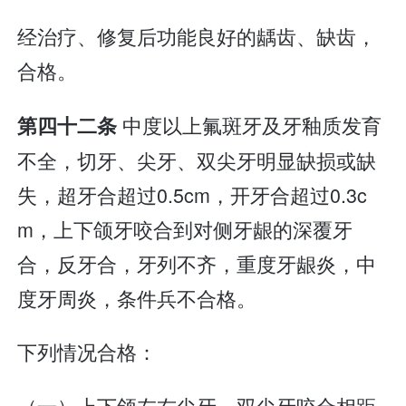
经治疗、修复后功能良好的龋齿、缺齿，
合格。
中度以上氟斑牙及牙釉质发育
第四十二条
不全，切牙、尖牙、双尖牙明显缺损或缺
失，超牙合超过0.5cm，开牙合超过0.3c
m，上下颌牙咬合到对侧牙龈的深覆牙
合，反牙合，牙列不齐，重度牙龈炎，中
度牙周炎，条件兵不合格。
下列情况合格：
（一）上下颌左右尖牙、双尖牙咬合相距