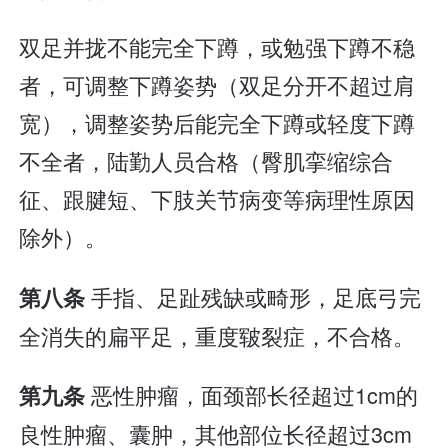
双足并拢不能完全下蹲，或勉强下蹲不稳
者，可调整下蹲姿势（双足分开不超过肩
宽），调整姿势后能完全下蹲或轻度下蹲
不全者，陆勤人员合格（臀肌挛缩综合
征、跟腱短、下肢关节病变等病理性原因
除外）。
手指、足趾残缺或畸形，足底弓完
第八条
全消失的扁平足，重度皲裂症，不合格。
恶性肿瘤，面颈部长径超过1cm的
第九条
良性肿瘤、囊肿，其他部位长径超过3cm