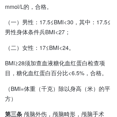
mmol/L的，合格。
（一）男性：17.5≤BMI<30，其中：17.5≤
男性身体条件兵BMI<27；
（二）女性：17≤BMI<24。
BMI≥28须加查血液糖化血红蛋白检查项
目，糖化血红蛋白百分比<6.5%，合格。
（BMI=体重（千克）除以身高（米）的平
方）
颅脑外伤，颅脑畸形，颅脑手术
第三条