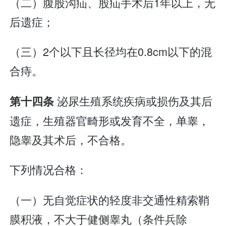
（二）腹股沟疝、股疝手术后1年以上，无
后遗症；
（三）2个以下且长径均在0.8cm以下的混
合痔。
泌尿生殖系统疾病或损伤及其后
第十四条
遗症，生殖器官畸形或发育不全，单睾，
隐睾及其术后，不合格。
下列情况合格：
（一）无自觉症状的轻度非交通性精索鞘
膜积液，不大于健侧睾丸（条件兵除