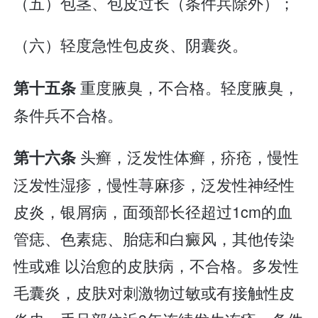
（五）包茎、包皮过长（条件兵除外）；
（六）轻度急性包皮炎、阴囊炎。
重度腋臭，不合格。轻度腋臭，
第十五条
条件兵不合格。
头癣，泛发性体癣，疥疮，慢性
第十六条
泛发性湿疹，慢性荨麻疹，泛发性神经性
皮炎，银屑病，面颈部长径超过1cm的血
管痣、色素痣、胎痣和白癜风，其他传染
性或难 以治愈的皮肤病，不合格。多发性
毛囊炎，皮肤对刺激物过敏或有接触性皮