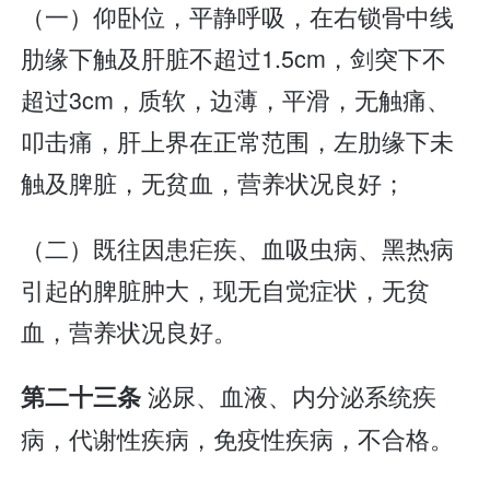
（一）仰卧位，平静呼吸，在右锁骨中线
肋缘下触及肝脏不超过1.5cm，剑突下不
超过3cm，质软，边薄，平滑，无触痛、
叩击痛，肝上界在正常范围，左肋缘下未
触及脾脏，无贫血，营养状况良好；
（二）既往因患疟疾、血吸虫病、黑热病
引起的脾脏肿大，现无自觉症状，无贫
血，营养状况良好。
泌尿、血液、内分泌系统疾
第二十三条
病，代谢性疾病，免疫性疾病，不合格。