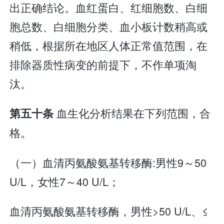
出正确结论。血红蛋白、红细胞数、白细
胞总数、白细胞分类、血小板计数稍高或
稍低，根据所在地区人体正常值范围，在
排除器质性病变的前提下，不作单项淘
汰。
血生化分析结果在下列范围，合
第五十条
格。
（一）血清丙氨酸氨基转移酶:男性9～50
U/L，女性7～40 U/L；
血清丙氨酸氨基转移酶，男性>50 U/L、≤