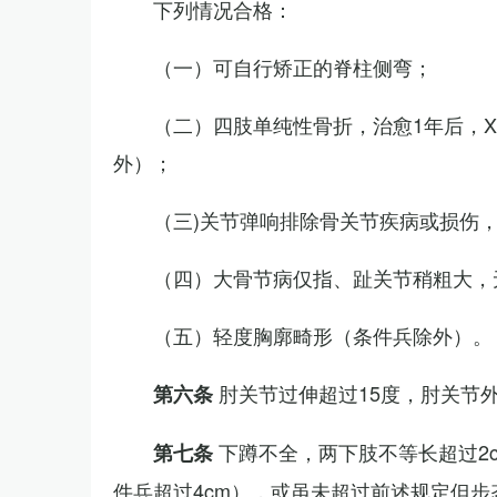
下列情况合格：
（一）可自行矫正的脊柱侧弯；
（二）四肢单纯性骨折，治愈1年后，
外）；
（三)关节弹响排除骨关节疾病或损伤
（四）大骨节病仅指、趾关节稍粗大，
（五）轻度胸廓畸形（条件兵除外）。
肘关节过伸超过15度，肘关节
第六条
下蹲不全，两下肢不等长超过2
第七条
件兵超过4cm），或虽未超过前述规定但步