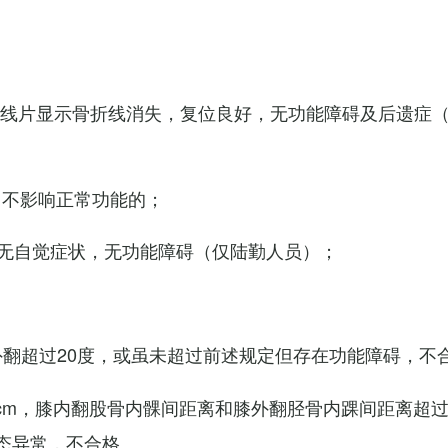
X线片显示骨折线消失，复位良好，无功能障碍及后遗症
，不影响正常功能的；
无自觉症状，无功能障碍（仅陆勤人员）；
外翻超过20度，或虽未超过前述规定但存在功能障碍，不
cm，膝内翻股骨内髁间距离和膝外翻胫骨内踝间距离超过
态异常，不合格。