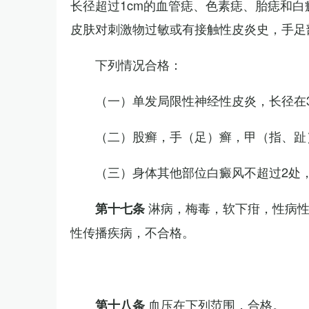
长径超过1cm的血管痣、色素痣、胎痣和
皮肤对刺激物过敏或有接触性皮炎史，手足
下列情况合格：
（一）单发局限性神经性皮炎，长径在3
（二）股癣，手（足）癣，甲（指、趾
（三）身体其他部位白癜风不超过2处，
淋病，梅毒，软下疳，性病
第十七条
性传播疾病，不合格。
血压在下列范围，合格。
第十八条