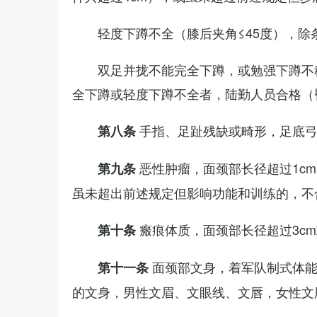
轻度下蹲不全（膝后夹角≤45度），除
双足并拢不能完全下蹲，或勉强下蹲不
全下蹲或轻度下蹲不全者，陆勤人员合格（
手指、足趾残缺或畸形，足底
第八条
恶性肿瘤，面颈部长径超过1c
第九条
虽未超出前述规定但影响功能和训练的，不
瘢痕体质，面颈部长径超过3c
第十条
面颈部文身，着军队制式体能
第十一条
的文身，男性文眉、文眼线、文唇，女性文