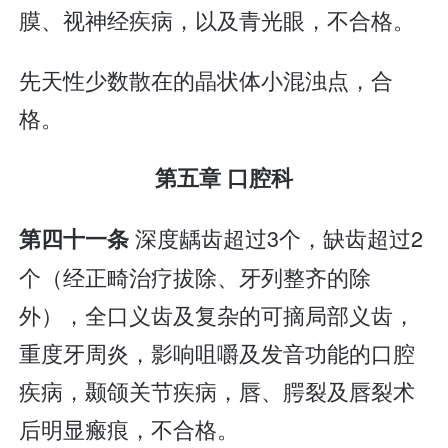
膜、视神经疾病，以及青光眼，不合格。
先天性少数散在的晶状体小混浊点，合
格。
第五章 口腔科
深度龋齿超过3个，缺齿超过2
第四十一条
个（经正畸治疗拔除、牙列整齐的除
外），全口义齿及复杂的可摘局部义齿，
重度牙周炎，影响咀嚼及发音功能的口腔
疾病，颞颌关节疾病，唇、腭裂及唇裂术
后明显瘢痕，不合格。