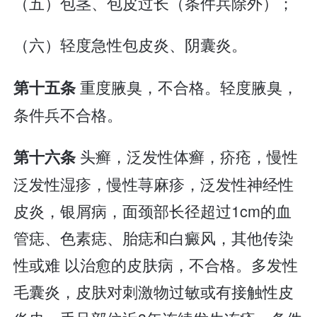
（五）包茎、包皮过长（条件兵除外）；
（六）轻度急性包皮炎、阴囊炎。
重度腋臭，不合格。轻度腋臭，
第十五条
条件兵不合格。
头癣，泛发性体癣，疥疮，慢性
第十六条
泛发性湿疹，慢性荨麻疹，泛发性神经性
皮炎，银屑病，面颈部长径超过1cm的血
管痣、色素痣、胎痣和白癜风，其他传染
性或难 以治愈的皮肤病，不合格。多发性
毛囊炎，皮肤对刺激物过敏或有接触性皮