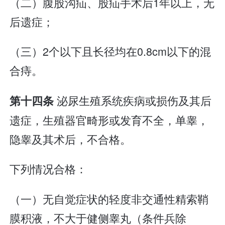
（二）腹股沟疝、股疝手术后1年以上，无
后遗症；
（三）2个以下且长径均在0.8cm以下的混
合痔。
泌尿生殖系统疾病或损伤及其后
第十四条
遗症，生殖器官畸形或发育不全，单睾，
隐睾及其术后，不合格。
下列情况合格：
（一）无自觉症状的轻度非交通性精索鞘
膜积液，不大于健侧睾丸（条件兵除