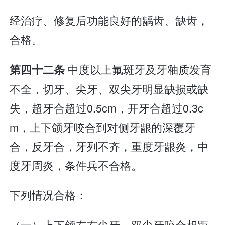
经治疗、修复后功能良好的龋齿、缺齿，
合格。
中度以上氟斑牙及牙釉质发育
第四十二条
不全，切牙、尖牙、双尖牙明显缺损或缺
失，超牙合超过0.5cm，开牙合超过0.3c
m，上下颌牙咬合到对侧牙龈的深覆牙
合，反牙合，牙列不齐，重度牙龈炎，中
度牙周炎，条件兵不合格。
下列情况合格：
（一）上下颌左右尖牙、双尖牙咬合相距