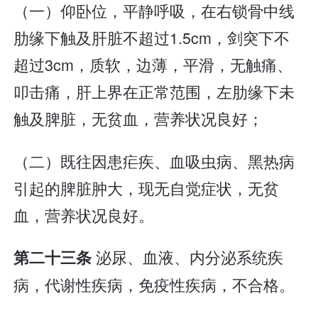
（一）仰卧位，平静呼吸，在右锁骨中线
肋缘下触及肝脏不超过1.5cm，剑突下不
超过3cm，质软，边薄，平滑，无触痛、
叩击痛，肝上界在正常范围，左肋缘下未
触及脾脏，无贫血，营养状况良好；
（二）既往因患疟疾、血吸虫病、黑热病
引起的脾脏肿大，现无自觉症状，无贫
血，营养状况良好。
泌尿、血液、内分泌系统疾
第二十三条
病，代谢性疾病，免疫性疾病，不合格。