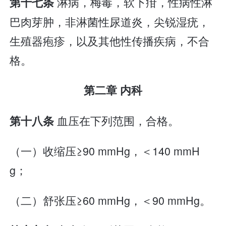
淋病，梅毒，软下疳，性病性淋
第十七条
巴肉芽肿，非淋菌性尿道炎，尖锐湿疣，
生殖器疱疹，以及其他性传播疾病，不合
格。
第二章 内科
血压在下列范围，合格。
第十八条
（一）收缩压≥90 mmHg，＜140 mmH
g；
（二）舒张压≥60 mmHg，＜90 mmHg。