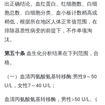
出正确结论。血红蛋白、红细胞数、白细
胞总数、白细胞分类、血小板计数稍高或
稍低，根据所在地区人体正常值范围，在
排除器质性病变的前提下，不作单项淘
汰。
血生化分析结果在下列范围，合
第五十条
格。
（一）血清丙氨酸氨基转移酶:男性9～50
U/L，女性7～40 U/L；
血清丙氨酸氨基转移酶，男性>50 U/L、≤