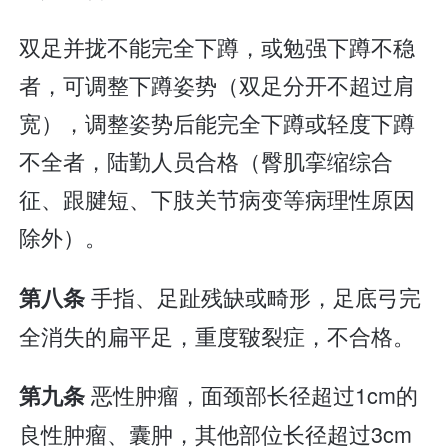
双足并拢不能完全下蹲，或勉强下蹲不稳
者，可调整下蹲姿势（双足分开不超过肩
宽），调整姿势后能完全下蹲或轻度下蹲
不全者，陆勤人员合格（臀肌挛缩综合
征、跟腱短、下肢关节病变等病理性原因
除外）。
手指、足趾残缺或畸形，足底弓完
第八条
全消失的扁平足，重度皲裂症，不合格。
恶性肿瘤，面颈部长径超过1cm的
第九条
良性肿瘤、囊肿，其他部位长径超过3cm