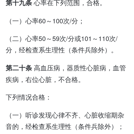
心率在下列范围，合格。
第十九条
（一）心率60～100次/分；
（二）心率50～59次/分或101～110次/
分，经检查系生理性（条件兵除外）。
高血压病，器质性心脏病，血管
第二十条
疾病，右位心脏，不合格。
下列情况合格：
（一）听诊发现心律不齐、心脏收缩期杂
音的，经检查系生理性（条件兵除外）；