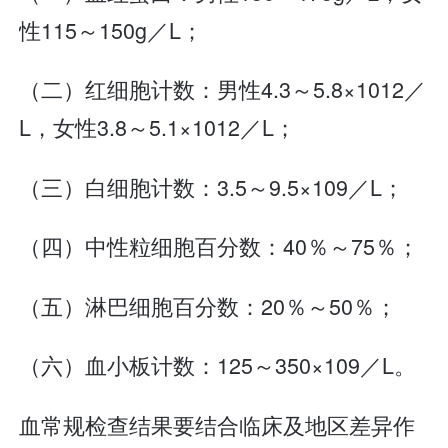
性115～150g／L；
（二）红细胞计数：男性4.3～5.8×1012／
L，女性3.8～5.1×1012／L；
（三）白细胞计数：3.5～9.5×109／L；
（四）中性粒细胞百分数：40％～75％；
（五）淋巴细胞百分数：20％～50％；
（六）血小板计数：125～350×109／L。
血常规检查结果要结合临床及地区差异作