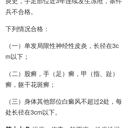
炎史，手足部位近3年连续发生冻疮，条件
兵不合格。
下列情况合格：
（一）单发局限性神经性皮炎，长径在3c
m以下；
（二）股癣，手（足）癣，甲（指、趾）
癣，躯干花斑癣；
（三）身体其他部位白癜风不超过2处，每
处长径在3cm以下。