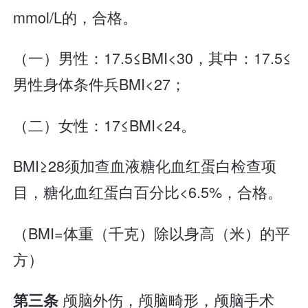
mmol/L的，合格。
（一）男性：17.5≤BMI<30，其中：17.5≤
男性身体条件兵BMI<27；
（二）女性：17≤BMI<24。
BMI≥28须加查血液糖化血红蛋白检查项
目，糖化血红蛋白百分比<6.5%，合格。
（BMI=体重（千克）除以身高（米）的平
方）
颅脑外伤，颅脑畸形，颅脑手术
第三条