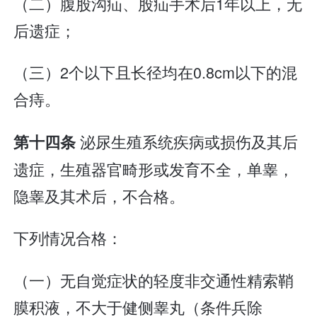
（二）腹股沟疝、股疝手术后1年以上，无
后遗症；
（三）2个以下且长径均在0.8cm以下的混
合痔。
泌尿生殖系统疾病或损伤及其后
第十四条
遗症，生殖器官畸形或发育不全，单睾，
隐睾及其术后，不合格。
下列情况合格：
（一）无自觉症状的轻度非交通性精索鞘
膜积液，不大于健侧睾丸（条件兵除