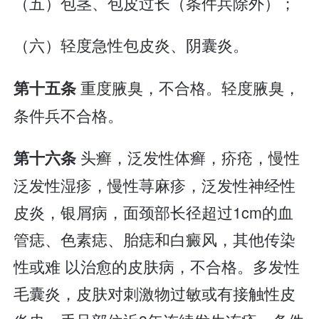
（五）包茎、包皮过长（条件兵除外）；
（六）轻度急性包皮炎、阴囊炎。
重度腋臭，不合格。轻度腋臭，
第十五条
条件兵不合格。
头癣，泛发性体癣，疥疮，慢性
第十六条
泛发性湿疹，慢性荨麻疹，泛发性神经性
皮炎，银屑病，面颈部长径超过1cm的血
管痣、色素痣、胎痣和白癜风，其他传染
性或难 以治愈的皮肤病，不合格。多发性
毛囊炎，皮肤对刺激物过敏或有接触性皮