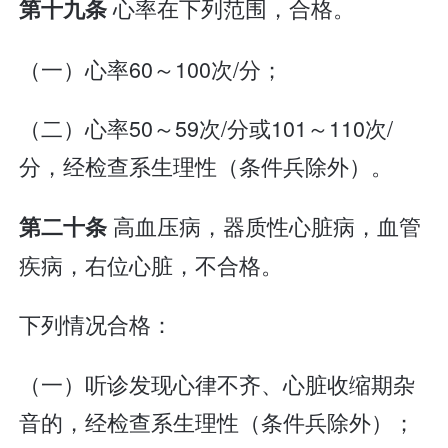
心率在下列范围，合格。
第十九条
（一）心率60～100次/分；
（二）心率50～59次/分或101～110次/
分，经检查系生理性（条件兵除外）。
高血压病，器质性心脏病，血管
第二十条
疾病，右位心脏，不合格。
下列情况合格：
（一）听诊发现心律不齐、心脏收缩期杂
音的，经检查系生理性（条件兵除外）；