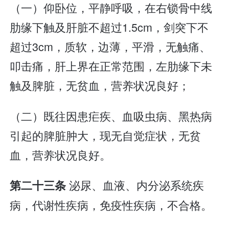
（一）仰卧位，平静呼吸，在右锁骨中线
肋缘下触及肝脏不超过1.5cm，剑突下不
超过3cm，质软，边薄，平滑，无触痛、
叩击痛，肝上界在正常范围，左肋缘下未
触及脾脏，无贫血，营养状况良好；
（二）既往因患疟疾、血吸虫病、黑热病
引起的脾脏肿大，现无自觉症状，无贫
血，营养状况良好。
泌尿、血液、内分泌系统疾
第二十三条
病，代谢性疾病，免疫性疾病，不合格。