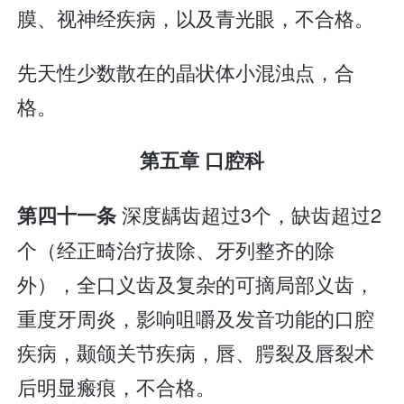
膜、视神经疾病，以及青光眼，不合格。
先天性少数散在的晶状体小混浊点，合
格。
第五章 口腔科
深度龋齿超过3个，缺齿超过2
第四十一条
个（经正畸治疗拔除、牙列整齐的除
外），全口义齿及复杂的可摘局部义齿，
重度牙周炎，影响咀嚼及发音功能的口腔
疾病，颞颌关节疾病，唇、腭裂及唇裂术
后明显瘢痕，不合格。