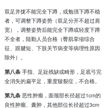
双足并拢不能完全下蹲，或勉强下蹲不稳
者，可调整下蹲姿势（双足分开不超过肩
宽），调整姿势后能完全下蹲或轻度下蹲
不全者，陆勤人员合格（臀肌挛缩综合
征、跟腱短、下肢关节病变等病理性原因
除外）。
手指、足趾残缺或畸形，足底弓完
第八条
全消失的扁平足，重度皲裂症，不合格。
恶性肿瘤，面颈部长径超过1cm的
第九条
良性肿瘤、囊肿，其他部位长径超过3cm