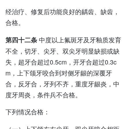
经治疗、修复后功能良好的龋齿、缺齿，
合格。
中度以上氟斑牙及牙釉质发育
第四十二条
不全，切牙、尖牙、双尖牙明显缺损或缺
失，超牙合超过0.5cm，开牙合超过0.3c
m，上下颌牙咬合到对侧牙龈的深覆牙
合，反牙合，牙列不齐，重度牙龈炎，中
度牙周炎，条件兵不合格。
下列情况合格：
（一）上下颌左右尖牙、双尖牙咬合相距