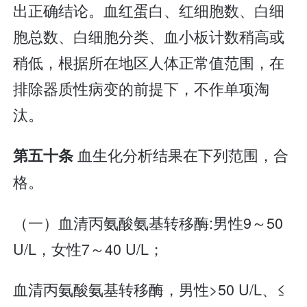
出正确结论。血红蛋白、红细胞数、白细
胞总数、白细胞分类、血小板计数稍高或
稍低，根据所在地区人体正常值范围，在
排除器质性病变的前提下，不作单项淘
汰。
血生化分析结果在下列范围，合
第五十条
格。
（一）血清丙氨酸氨基转移酶:男性9～50
U/L，女性7～40 U/L；
血清丙氨酸氨基转移酶，男性>50 U/L、≤