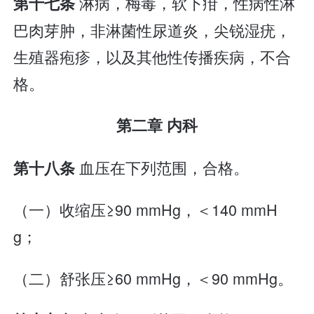
淋病，梅毒，软下疳，性病性淋
第十七条
巴肉芽肿，非淋菌性尿道炎，尖锐湿疣，
生殖器疱疹，以及其他性传播疾病，不合
格。
第二章 内科
血压在下列范围，合格。
第十八条
（一）收缩压≥90 mmHg，＜140 mmH
g；
（二）舒张压≥60 mmHg，＜90 mmHg。