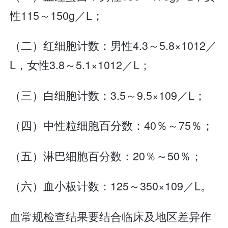
性115～150g／L；
（二）红细胞计数：男性4.3～5.8×1012／
L，女性3.8～5.1×1012／L；
（三）白细胞计数：3.5～9.5×109／L；
（四）中性粒细胞百分数：40％～75％；
（五）淋巴细胞百分数：20％～50％；
（六）血小板计数：125～350×109／L。
血常规检查结果要结合临床及地区差异作