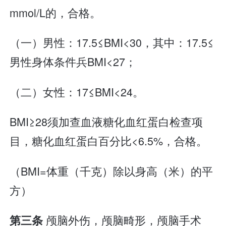
mmol/L的，合格。
（一）男性：17.5≤BMI<30，其中：17.5≤
男性身体条件兵BMI<27；
（二）女性：17≤BMI<24。
BMI≥28须加查血液糖化血红蛋白检查项
目，糖化血红蛋白百分比<6.5%，合格。
（BMI=体重（千克）除以身高（米）的平
方）
颅脑外伤，颅脑畸形，颅脑手术
第三条