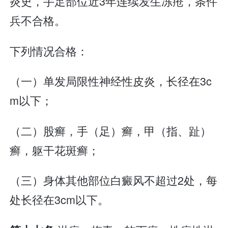
炎史，手足部位近3年连续发生冻疮，条件
兵不合格。
下列情况合格：
（一）单发局限性神经性皮炎，长径在3c
m以下；
（二）股癣，手（足）癣，甲（指、趾）
癣，躯干花斑癣；
（三）身体其他部位白癜风不超过2处，每
处长径在3cm以下。