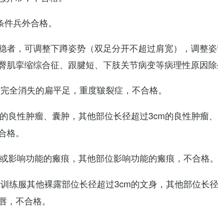
条件兵外合格。
稳者，可调整下蹲姿势（双足分开不超过肩宽），调整姿
臀肌挛缩综合征、跟腱短、下肢关节病变等病理性原因除
弓完全消失的扁平足，重度皲裂症，不合格。
m的良性肿瘤、囊肿，其他部位长径超过3cm的良性肿瘤
合格。
m或影响功能的瘢痕，其他部位影响功能的瘢痕，不合格
训练服其他裸露部位长径超过3cm的文身，其他部位长径超
唇，不合格。