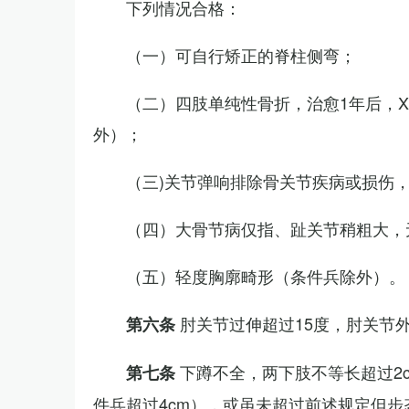
下列情况合格：
（一）可自行矫正的脊柱侧弯；
（二）四肢单纯性骨折，治愈1年后，
外）；
（三)关节弹响排除骨关节疾病或损伤
（四）大骨节病仅指、趾关节稍粗大，
（五）轻度胸廓畸形（条件兵除外）。
肘关节过伸超过15度，肘关节
第六条
下蹲不全，两下肢不等长超过2
第七条
件兵超过4cm），或虽未超过前述规定但步