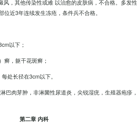
白癜风，其他传染性或难 以治愈的皮肤病，不合格。多发
部位近3年连续发生冻疮，条件兵不合格。
cm以下；
）癣，躯干花斑癣；
每处长径在3cm以下。
性淋巴肉芽肿，非淋菌性尿道炎，尖锐湿疣，生殖器疱疹
第二章 内科