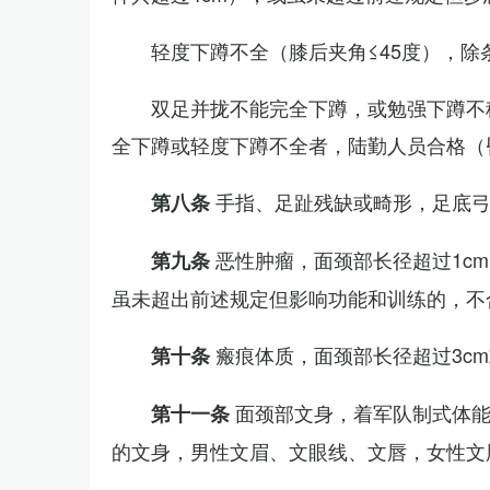
轻度下蹲不全（膝后夹角≤45度），除
双足并拢不能完全下蹲，或勉强下蹲不
全下蹲或轻度下蹲不全者，陆勤人员合格（
手指、足趾残缺或畸形，足底
第八条
恶性肿瘤，面颈部长径超过1c
第九条
虽未超出前述规定但影响功能和训练的，不
瘢痕体质，面颈部长径超过3c
第十条
面颈部文身，着军队制式体能
第十一条
的文身，男性文眉、文眼线、文唇，女性文