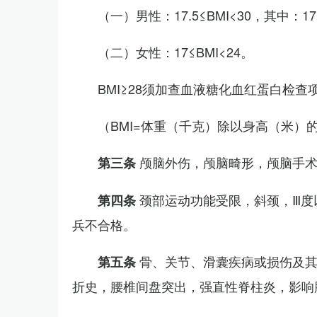
（一）男性：17.5≤BMI<30，其中：1
（二）女性：17≤BMI<24。
BMI≥28须加查血液糖化血红蛋白检查
（BMI=体重（千克）除以身高（米）
颅脑外伤，颅脑畸形，颅脑手
第三条
颈部运动功能受限，斜颈，Ⅲ度
第四条
兵不合格。
骨、关节、滑囊疾病或损伤及
第五条
折史，腰椎间盘突出，强直性脊柱炎，影响