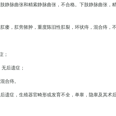
下肢静脉曲张和精索静脉曲张，不合格。下肢静脉曲张，
，肛瘘，肛旁脓肿，重度陈旧性肛裂，环状痔，混合痔，
症；
，无后遗症；
的混合痔。
其后遗症，生殖器官畸形或发育不全，单睾，隐睾及其术