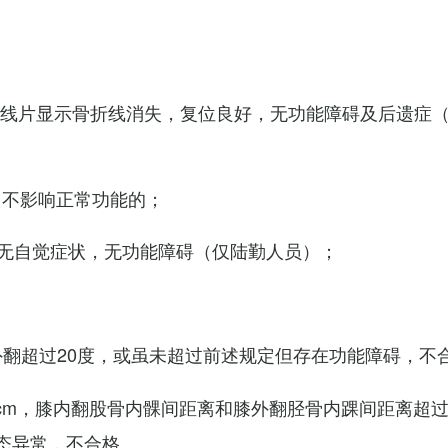
X线片显示骨折线消失，复位良好，无功能障碍及后遗症
，不影响正常功能的；
无自觉症状，无功能障碍（仅陆勤人员）；
外翻超过20度，或虽未超过前述规定但存在功能障碍，不
cm，膝内翻股骨内髁间距离和膝外翻胫骨内踝间距离超过
态异常，不合格。