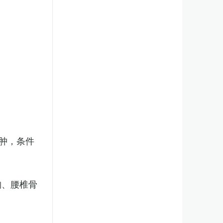
肿，条件
胸、腰椎骨