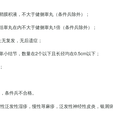
鞘膜积液，不大于健侧睾丸（条件兵除外）；
括睾丸在内不大于健侧睾丸1倍（条件兵除外）；
上无复发，无后遗症；
小结节，数量在2个以下且长径均在0.5cm以下；
；
臭，条件兵不合格。
慢性泛发性湿疹，慢性荨麻疹，泛发性神经性皮炎，银屑