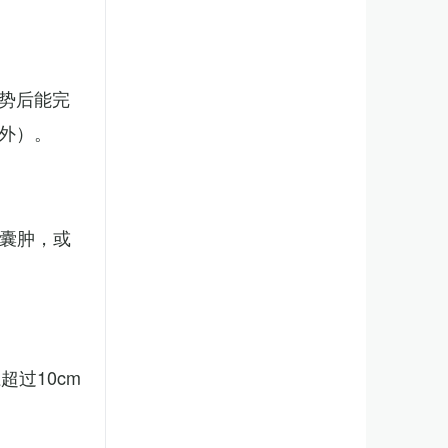
势后能完
外）。
、囊肿，或
。
过10cm