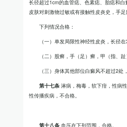
长径超过1cm的血管痣、色素痣、胎痣和
皮肤对刺激物过敏或有接触性皮炎史，手足
下列情况合格：
（一）单发局限性神经性皮炎，长径在3
（二）股癣，手（足）癣，甲（指、趾
（三）身体其他部位白癜风不超过2处，
淋病，梅毒，软下疳，性病
第十七条
性传播疾病，不合格。
血压在下列范围，合格。
第十八条