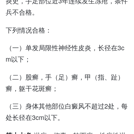
炎史，手足部位近3年连续发生冻疮，条件
兵不合格。
下列情况合格：
（一）单发局限性神经性皮炎，长径在3c
m以下；
（二）股癣，手（足）癣，甲（指、趾）
癣，躯干花斑癣；
（三）身体其他部位白癜风不超过2处，每
处长径在3cm以下。