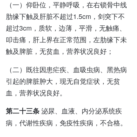
（一）仰卧位，平静呼吸，在右锁骨中线
肋缘下触及肝脏不超过1.5cm，剑突下不
超过3cm，质软，边薄，平滑，无触痛、
叩击痛，肝上界在正常范围，左肋缘下未
触及脾脏，无贫血，营养状况良好；
（二）既往因患疟疾、血吸虫病、黑热病
引起的脾脏肿大，现无自觉症状，无贫
血，营养状况良好。
泌尿、血液、内分泌系统疾
第二十三条
病，代谢性疾病，免疫性疾病，不合格。