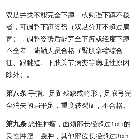
双足并拢不能完全下蹲，或勉强下蹲不稳
者，可调整下蹲姿势（双足分开不超过肩
宽），调整姿势后能完全下蹲或轻度下蹲
不全者，陆勤人员合格（臀肌挛缩综合
征、跟腱短、下肢关节病变等病理性原因
除外）。
手指、足趾残缺或畸形，足底弓完
第八条
全消失的扁平足，重度皲裂症，不合格。
恶性肿瘤，面颈部长径超过1cm的
第九条
良性肿瘤、囊肿，其他部位长径超过3cm