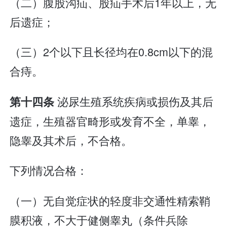
（二）腹股沟疝、股疝手术后1年以上，无
后遗症；
（三）2个以下且长径均在0.8cm以下的混
合痔。
泌尿生殖系统疾病或损伤及其后
第十四条
遗症，生殖器官畸形或发育不全，单睾，
隐睾及其术后，不合格。
下列情况合格：
（一）无自觉症状的轻度非交通性精索鞘
膜积液，不大于健侧睾丸（条件兵除