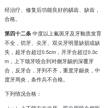
经治疗、修复后功能良好的龋齿、缺齿，
合格。
中度以上氟斑牙及牙釉质发育
第四十二条
不全，切牙、尖牙、双尖牙明显缺损或缺
失，超牙合超过0.5cm，开牙合超过0.3c
m，上下颌牙咬合到对侧牙龈的深覆牙
合，反牙合，牙列不齐，重度牙龈炎，中
度牙周炎，条件兵不合格。
下列情况合格：
（一）上下颌左右尖牙、双尖牙咬合相距