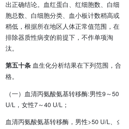
出正确结论。血红蛋白、红细胞数、白细
胞总数、白细胞分类、血小板计数稍高或
稍低，根据所在地区人体正常值范围，在
排除器质性病变的前提下，不作单项淘
汰。
血生化分析结果在下列范围，合
第五十条
格。
（一）血清丙氨酸氨基转移酶:男性9～50
U/L，女性7～40 U/L；
血清丙氨酸氨基转移酶，男性>50 U/L、≤