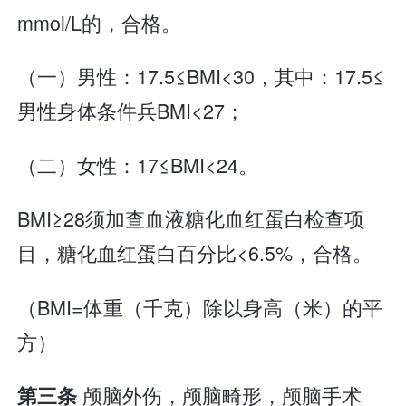
mmol/L的，合格。
（一）男性：17.5≤BMI<30，其中：17.5≤
男性身体条件兵BMI<27；
（二）女性：17≤BMI<24。
BMI≥28须加查血液糖化血红蛋白检查项
目，糖化血红蛋白百分比<6.5%，合格。
（BMI=体重（千克）除以身高（米）的平
方）
颅脑外伤，颅脑畸形，颅脑手术
第三条