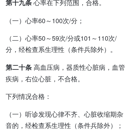
心率在下列范围，合格。
第十九条
（一）心率60～100次/分；
（二）心率50～59次/分或101～110次/
分，经检查系生理性（条件兵除外）。
高血压病，器质性心脏病，血管
第二十条
疾病，右位心脏，不合格。
下列情况合格：
（一）听诊发现心律不齐、心脏收缩期杂
音的，经检查系生理性（条件兵除外）；