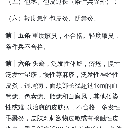
（五）包茎、包皮过长（条件兵除外）；
（六）轻度急性包皮炎、阴囊炎。
重度腋臭，不合格。轻度腋臭，
第十五条
条件兵不合格。
头癣，泛发性体癣，疥疮，慢性
第十六条
泛发性湿疹，慢性荨麻疹，泛发性神经性
皮炎，银屑病，面颈部长径超过1cm的血
管痣、色素痣、胎痣和白癜风，其他传染
性或难 以治愈的皮肤病，不合格。多发性
毛囊炎，皮肤对刺激物过敏或有接触性皮