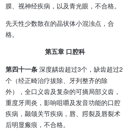
膜、视神经疾病，以及青光眼，不合格。
先天性少数散在的晶状体小混浊点，合
格。
第五章 口腔科
深度龋齿超过3个，缺齿超过2
第四十一条
个（经正畸治疗拔除、牙列整齐的除
外），全口义齿及复杂的可摘局部义齿，
重度牙周炎，影响咀嚼及发音功能的口腔
疾病，颞颌关节疾病，唇、腭裂及唇裂术
后明显瘢痕，不合格。