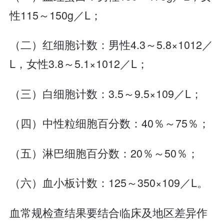
性115～150g／L；
（二）红细胞计数：男性4.3～5.8×1012／
L，女性3.8～5.1×1012／L；
（三）白细胞计数：3.5～9.5×109／L；
（四）中性粒细胞百分数：40％～75％；
（五）淋巴细胞百分数：20％～50％；
（六）血小板计数：125～350×109／L。
血常规检查结果要结合临床及地区差异作