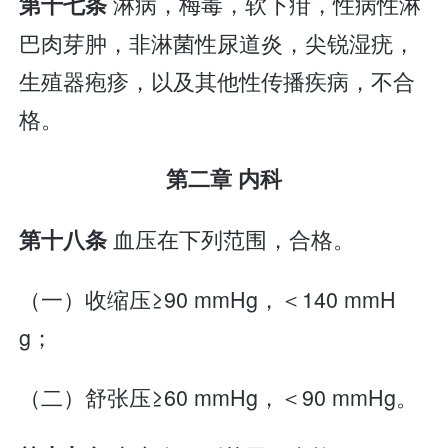
淋病，梅毒，软下疳，性病性淋
第十七条
巴肉芽肿，非淋菌性尿道炎，尖锐湿疣，
生殖器疱疹，以及其他性传播疾病，不合
格。
第二章 内科
血压在下列范围，合格。
第十八条
（一）收缩压≥90 mmHg，＜140 mmH
g；
（二）舒张压≥60 mmHg，＜90 mmHg。