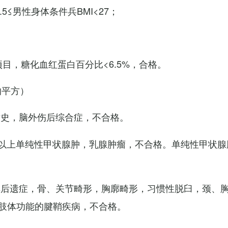
7.5≤男性身体条件兵BMI<27；
项目，糖化血红蛋白百分比<6.5%，合格。
的平方）
术史，脑外伤后综合症，不合格。
以上单纯性甲状腺肿，乳腺肿瘤，不合格。单纯性甲状腺
其后遗症，骨、关节畸形，胸廓畸形，习惯性脱臼，颈、
肢体功能的腱鞘疾病，不合格。