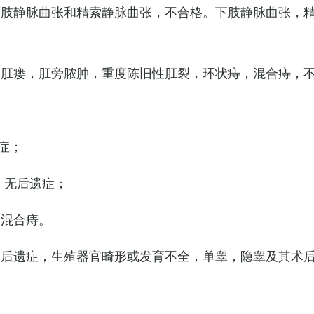
下肢静脉曲张和精索静脉曲张，不合格。下肢静脉曲张，
，肛瘘，肛旁脓肿，重度陈旧性肛裂，环状痔，混合痔，
症；
，无后遗症；
的混合痔。
其后遗症，生殖器官畸形或发育不全，单睾，隐睾及其术