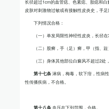
长径超过1cm的血管痣、色素痣、胎痣和
皮肤对刺激物过敏或有接触性皮炎史，手足
下列情况合格：
（一）单发局限性神经性皮炎，长径在3
（二）股癣，手（足）癣，甲（指、趾
（三）身体其他部位白癜风不超过2处，
淋病，梅毒，软下疳，性病
第十七条
性传播疾病，不合格。
血压在下列范围，合格。
第十八条