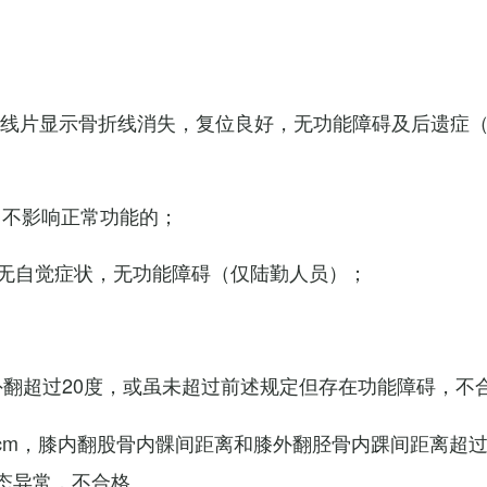
X线片显示骨折线消失，复位良好，无功能障碍及后遗症
，不影响正常功能的；
无自觉症状，无功能障碍（仅陆勤人员）；
外翻超过20度，或虽未超过前述规定但存在功能障碍，不
cm，膝内翻股骨内髁间距离和膝外翻胫骨内踝间距离超过
态异常，不合格。