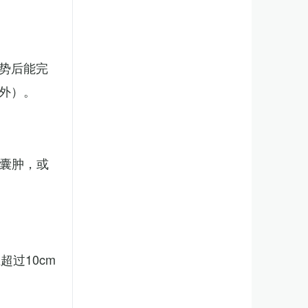
势后能完
外）。
、囊肿，或
。
过10cm