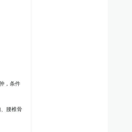
肿，条件
胸、腰椎骨