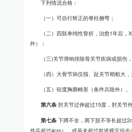
下列情况合格：
（一）可自行矫正的脊柱侧弯；
（二）四肢单纯性骨折，治愈1年后，
外）；
（三)关节弹响排除骨关节疾病或损伤
（四）大骨节病仅指、趾关节稍粗大，
（五）轻度胸廓畸形（条件兵除外）。
肘关节过伸超过15度，肘关节
第六条
下蹲不全，两下肢不等长超过2
第七条
件兵超过4cm），或虽未超过前述规定但步