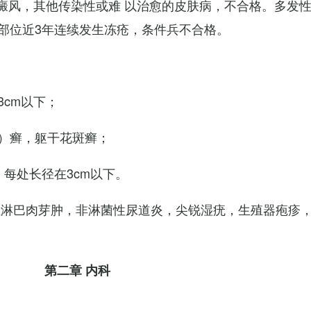
白癜风，其他传染性或难 以治愈的皮肤病，不合格。多发
部位近3年连续发生冻疮，条件兵不合格。
cm以下；
）癣，躯干花斑癣；
每处长径在3cm以下。
性淋巴肉芽肿，非淋菌性尿道炎，尖锐湿疣，生殖器疱疹
第二章 内科