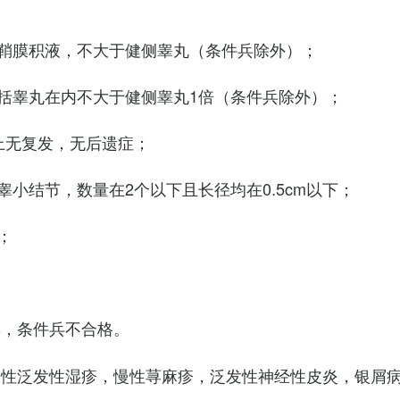
鞘膜积液，不大于健侧睾丸（条件兵除外）；
括睾丸在内不大于健侧睾丸1倍（条件兵除外）；
上无复发，无后遗症；
小结节，数量在2个以下且长径均在0.5cm以下；
；
臭，条件兵不合格。
慢性泛发性湿疹，慢性荨麻疹，泛发性神经性皮炎，银屑