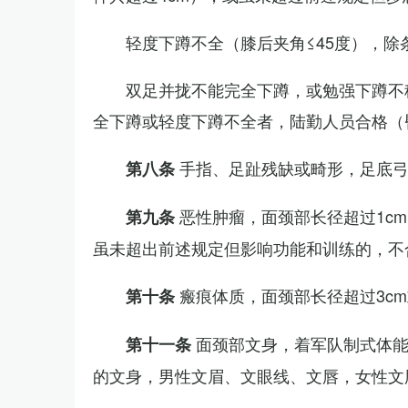
轻度下蹲不全（膝后夹角≤45度），除
双足并拢不能完全下蹲，或勉强下蹲不
全下蹲或轻度下蹲不全者，陆勤人员合格（
手指、足趾残缺或畸形，足底
第八条
恶性肿瘤，面颈部长径超过1c
第九条
虽未超出前述规定但影响功能和训练的，不
瘢痕体质，面颈部长径超过3c
第十条
面颈部文身，着军队制式体能
第十一条
的文身，男性文眉、文眼线、文唇，女性文