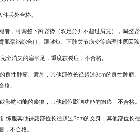
条件兵外合格。
稳者，可调整下蹲姿势（双足分开不超过肩宽），调整姿
臀肌挛缩综合征、跟腱短、下肢关节病变等病理性原因除
弓完全消失的扁平足，重度皲裂症，不合格。
m的良性肿瘤、囊肿，其他部位长径超过3cm的良性肿瘤
合格。
m或影响功能的瘢痕，其他部位影响功能的瘢痕，不合格
训练服其他裸露部位长径超过3cm的文身，其他部位长径超
唇，不合格。