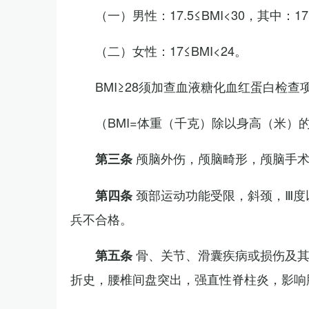
（一）男性：17.5≤BMI<30，其中：1
（二）女性：17≤BMI<24。
BMI≥28须加查血液糖化血红蛋白检查
（BMI=体重（千克）除以身高（米）
颅脑外伤，颅脑畸形，颅脑手
第三条
颈部运动功能受限，斜颈，Ⅲ度
第四条
兵不合格。
骨、关节、滑囊疾病或损伤及
第五条
折史，腰椎间盘突出，强直性脊柱炎，影响