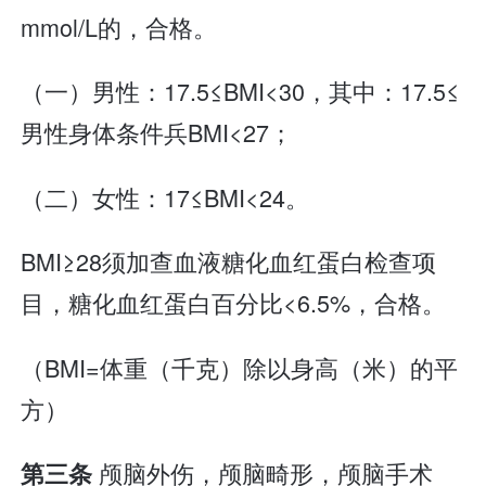
mmol/L的，合格。
（一）男性：17.5≤BMI<30，其中：17.5≤
男性身体条件兵BMI<27；
（二）女性：17≤BMI<24。
BMI≥28须加查血液糖化血红蛋白检查项
目，糖化血红蛋白百分比<6.5%，合格。
（BMI=体重（千克）除以身高（米）的平
方）
颅脑外伤，颅脑畸形，颅脑手术
第三条