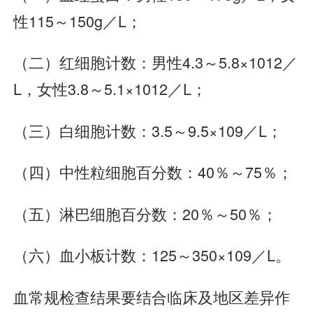
性115～150g／L；
（二）红细胞计数：男性4.3～5.8×1012／
L，女性3.8～5.1×1012／L；
（三）白细胞计数：3.5～9.5×109／L；
（四）中性粒细胞百分数：40％～75％；
（五）淋巴细胞百分数：20％～50％；
（六）血小板计数：125～350×109／L。
血常规检查结果要结合临床及地区差异作