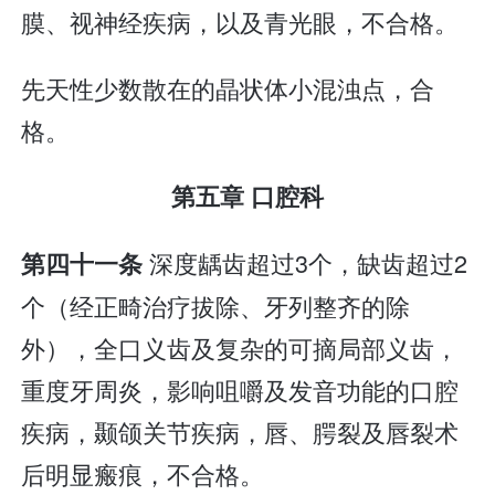
膜、视神经疾病，以及青光眼，不合格。
先天性少数散在的晶状体小混浊点，合
格。
第五章 口腔科
深度龋齿超过3个，缺齿超过2
第四十一条
个（经正畸治疗拔除、牙列整齐的除
外），全口义齿及复杂的可摘局部义齿，
重度牙周炎，影响咀嚼及发音功能的口腔
疾病，颞颌关节疾病，唇、腭裂及唇裂术
后明显瘢痕，不合格。