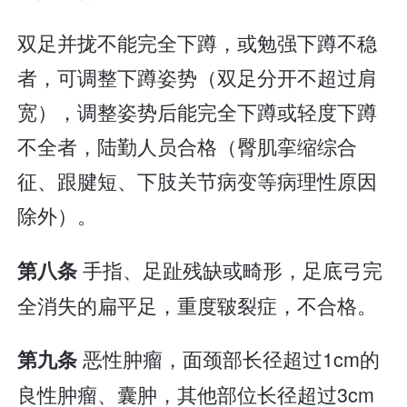
双足并拢不能完全下蹲，或勉强下蹲不稳
者，可调整下蹲姿势（双足分开不超过肩
宽），调整姿势后能完全下蹲或轻度下蹲
不全者，陆勤人员合格（臀肌挛缩综合
征、跟腱短、下肢关节病变等病理性原因
除外）。
手指、足趾残缺或畸形，足底弓完
第八条
全消失的扁平足，重度皲裂症，不合格。
恶性肿瘤，面颈部长径超过1cm的
第九条
良性肿瘤、囊肿，其他部位长径超过3cm