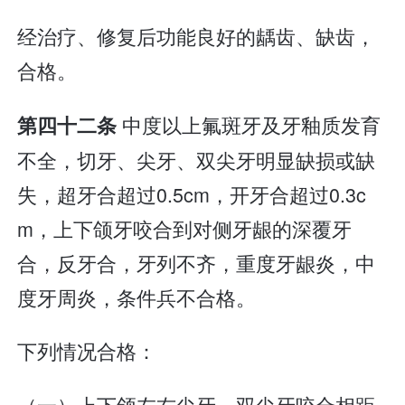
经治疗、修复后功能良好的龋齿、缺齿，
合格。
中度以上氟斑牙及牙釉质发育
第四十二条
不全，切牙、尖牙、双尖牙明显缺损或缺
失，超牙合超过0.5cm，开牙合超过0.3c
m，上下颌牙咬合到对侧牙龈的深覆牙
合，反牙合，牙列不齐，重度牙龈炎，中
度牙周炎，条件兵不合格。
下列情况合格：
（一）上下颌左右尖牙、双尖牙咬合相距