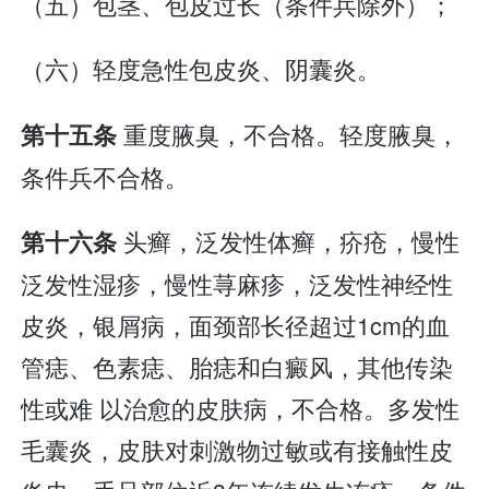
（五）包茎、包皮过长（条件兵除外）；
（六）轻度急性包皮炎、阴囊炎。
重度腋臭，不合格。轻度腋臭，
第十五条
条件兵不合格。
头癣，泛发性体癣，疥疮，慢性
第十六条
泛发性湿疹，慢性荨麻疹，泛发性神经性
皮炎，银屑病，面颈部长径超过1cm的血
管痣、色素痣、胎痣和白癜风，其他传染
性或难 以治愈的皮肤病，不合格。多发性
毛囊炎，皮肤对刺激物过敏或有接触性皮