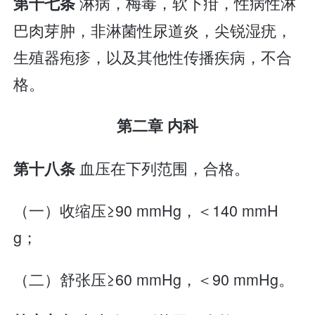
淋病，梅毒，软下疳，性病性淋
第十七条
巴肉芽肿，非淋菌性尿道炎，尖锐湿疣，
生殖器疱疹，以及其他性传播疾病，不合
格。
第二章 内科
血压在下列范围，合格。
第十八条
（一）收缩压≥90 mmHg，＜140 mmH
g；
（二）舒张压≥60 mmHg，＜90 mmHg。