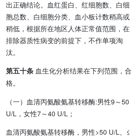
出正确结论。血红蛋白、红细胞数、白细
胞总数、白细胞分类、血小板计数稍高或
稍低，根据所在地区人体正常值范围，在
排除器质性病变的前提下，不作单项淘
汰。
血生化分析结果在下列范围，合
第五十条
格。
（一）血清丙氨酸氨基转移酶:男性9～50
U/L，女性7～40 U/L；
血清丙氨酸氨基转移酶，男性>50 U/L、≤