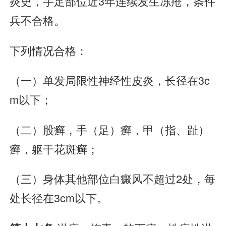
炎史，手足部位近3年连续发生冻疮，条件
兵不合格。
下列情况合格：
（一）单发局限性神经性皮炎，长径在3c
m以下；
（二）股癣，手（足）癣，甲（指、趾）
癣，躯干花斑癣；
（三）身体其他部位白癜风不超过2处，每
处长径在3cm以下。