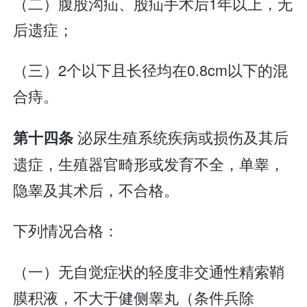
（二）腹股沟疝、股疝手术后1年以上，无
后遗症；
（三）2个以下且长径均在0.8cm以下的混
合痔。
泌尿生殖系统疾病或损伤及其后
第十四条
遗症，生殖器官畸形或发育不全，单睾，
隐睾及其术后，不合格。
下列情况合格：
（一）无自觉症状的轻度非交通性精索鞘
膜积液，不大于健侧睾丸（条件兵除