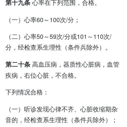
心率在下列范围，合格。
第十九条
（一）心率60～100次/分；
（二）心率50～59次/分或101～110次/
分，经检查系生理性（条件兵除外）。
高血压病，器质性心脏病，血管
第二十条
疾病，右位心脏，不合格。
下列情况合格：
（一）听诊发现心律不齐、心脏收缩期杂
音的，经检查系生理性（条件兵除外）；