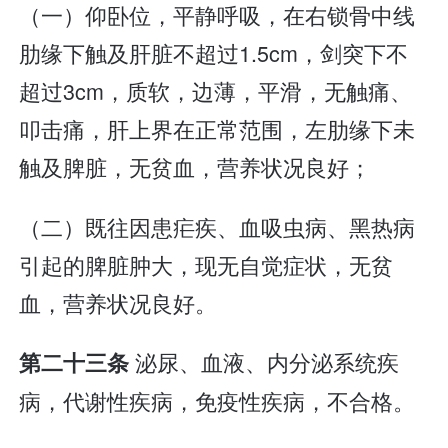
（一）仰卧位，平静呼吸，在右锁骨中线
肋缘下触及肝脏不超过1.5cm，剑突下不
超过3cm，质软，边薄，平滑，无触痛、
叩击痛，肝上界在正常范围，左肋缘下未
触及脾脏，无贫血，营养状况良好；
（二）既往因患疟疾、血吸虫病、黑热病
引起的脾脏肿大，现无自觉症状，无贫
血，营养状况良好。
泌尿、血液、内分泌系统疾
第二十三条
病，代谢性疾病，免疫性疾病，不合格。