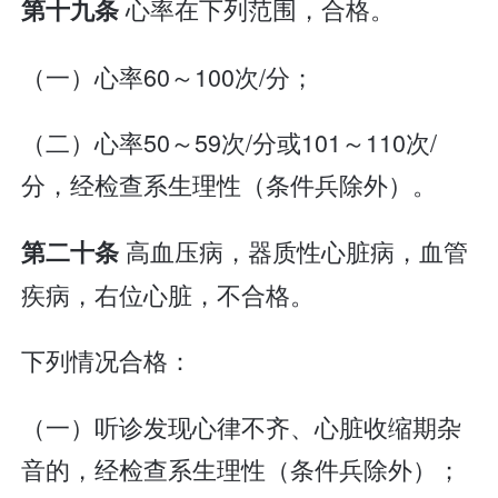
心率在下列范围，合格。
第十九条
（一）心率60～100次/分；
（二）心率50～59次/分或101～110次/
分，经检查系生理性（条件兵除外）。
高血压病，器质性心脏病，血管
第二十条
疾病，右位心脏，不合格。
下列情况合格：
（一）听诊发现心律不齐、心脏收缩期杂
音的，经检查系生理性（条件兵除外）；