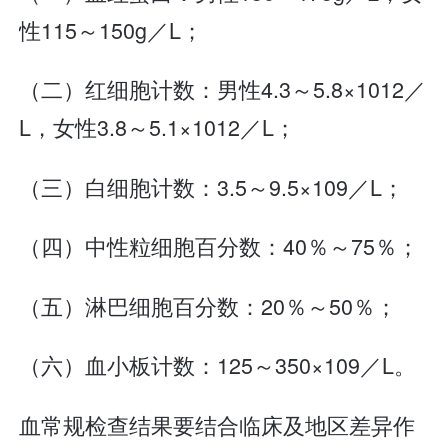
性115～150g／L；
（二）红细胞计数：男性4.3～5.8×1012／
L，女性3.8～5.1×1012／L；
（三）白细胞计数：3.5～9.5×109／L；
（四）中性粒细胞百分数：40％～75％；
（五）淋巴细胞百分数：20％～50％；
（六）血小板计数：125～350×109／L。
血常规检查结果要结合临床及地区差异作