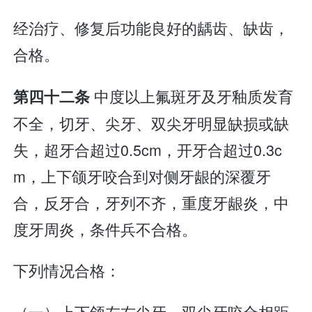
经治疗、修复后功能良好的龋齿、缺齿，
合格。
中度以上氟斑牙及牙釉质发育
第四十二条
不全，切牙、尖牙、双尖牙明显缺损或缺
失，超牙合超过0.5cm，开牙合超过0.3c
m，上下颌牙咬合到对侧牙龈的深覆牙
合，反牙合，牙列不齐，重度牙龈炎，中
度牙周炎，条件兵不合格。
下列情况合格：
（一）上下颌左右尖牙、双尖牙咬合相距