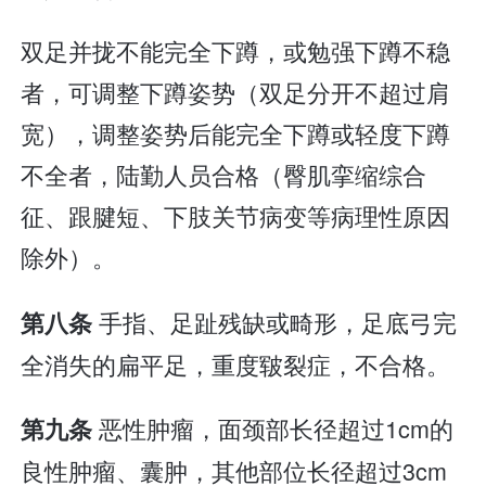
双足并拢不能完全下蹲，或勉强下蹲不稳
者，可调整下蹲姿势（双足分开不超过肩
宽），调整姿势后能完全下蹲或轻度下蹲
不全者，陆勤人员合格（臀肌挛缩综合
征、跟腱短、下肢关节病变等病理性原因
除外）。
手指、足趾残缺或畸形，足底弓完
第八条
全消失的扁平足，重度皲裂症，不合格。
恶性肿瘤，面颈部长径超过1cm的
第九条
良性肿瘤、囊肿，其他部位长径超过3cm