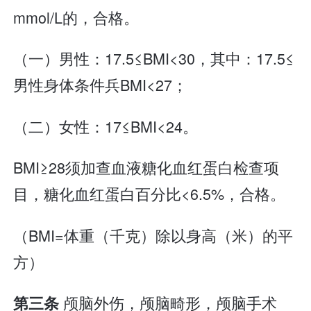
mmol/L的，合格。
（一）男性：17.5≤BMI<30，其中：17.5≤
男性身体条件兵BMI<27；
（二）女性：17≤BMI<24。
BMI≥28须加查血液糖化血红蛋白检查项
目，糖化血红蛋白百分比<6.5%，合格。
（BMI=体重（千克）除以身高（米）的平
方）
颅脑外伤，颅脑畸形，颅脑手术
第三条