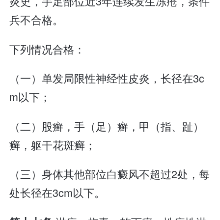
炎史，手足部位近3年连续发生冻疮，条件
兵不合格。
下列情况合格：
（一）单发局限性神经性皮炎，长径在3c
m以下；
（二）股癣，手（足）癣，甲（指、趾）
癣，躯干花斑癣；
（三）身体其他部位白癜风不超过2处，每
处长径在3cm以下。