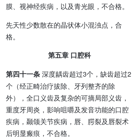
膜、视神经疾病，以及青光眼，不合格。
先天性少数散在的晶状体小混浊点，合
格。
第五章 口腔科
深度龋齿超过3个，缺齿超过2
第四十一条
个（经正畸治疗拔除、牙列整齐的除
外），全口义齿及复杂的可摘局部义齿，
重度牙周炎，影响咀嚼及发音功能的口腔
疾病，颞颌关节疾病，唇、腭裂及唇裂术
后明显瘢痕，不合格。