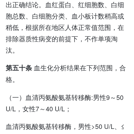
出正确结论。血红蛋白、红细胞数、白细
胞总数、白细胞分类、血小板计数稍高或
稍低，根据所在地区人体正常值范围，在
排除器质性病变的前提下，不作单项淘
汰。
血生化分析结果在下列范围，合
第五十条
格。
（一）血清丙氨酸氨基转移酶:男性9～50
U/L，女性7～40 U/L；
血清丙氨酸氨基转移酶，男性>50 U/L、≤