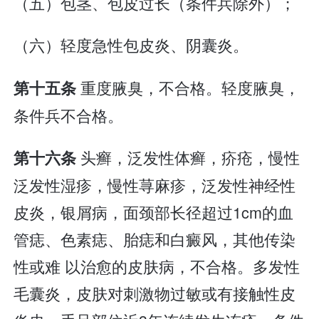
（五）包茎、包皮过长（条件兵除外）；
（六）轻度急性包皮炎、阴囊炎。
重度腋臭，不合格。轻度腋臭，
第十五条
条件兵不合格。
头癣，泛发性体癣，疥疮，慢性
第十六条
泛发性湿疹，慢性荨麻疹，泛发性神经性
皮炎，银屑病，面颈部长径超过1cm的血
管痣、色素痣、胎痣和白癜风，其他传染
性或难 以治愈的皮肤病，不合格。多发性
毛囊炎，皮肤对刺激物过敏或有接触性皮