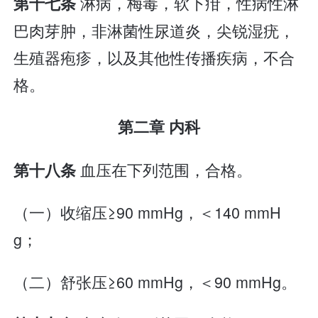
淋病，梅毒，软下疳，性病性淋
第十七条
巴肉芽肿，非淋菌性尿道炎，尖锐湿疣，
生殖器疱疹，以及其他性传播疾病，不合
格。
第二章 内科
血压在下列范围，合格。
第十八条
（一）收缩压≥90 mmHg，＜140 mmH
g；
（二）舒张压≥60 mmHg，＜90 mmHg。