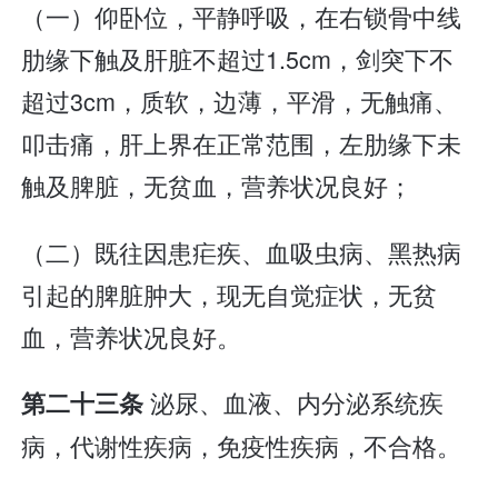
（一）仰卧位，平静呼吸，在右锁骨中线
肋缘下触及肝脏不超过1.5cm，剑突下不
超过3cm，质软，边薄，平滑，无触痛、
叩击痛，肝上界在正常范围，左肋缘下未
触及脾脏，无贫血，营养状况良好；
（二）既往因患疟疾、血吸虫病、黑热病
引起的脾脏肿大，现无自觉症状，无贫
血，营养状况良好。
泌尿、血液、内分泌系统疾
第二十三条
病，代谢性疾病，免疫性疾病，不合格。