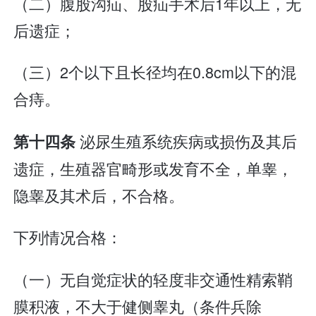
（二）腹股沟疝、股疝手术后1年以上，无
后遗症；
（三）2个以下且长径均在0.8cm以下的混
合痔。
泌尿生殖系统疾病或损伤及其后
第十四条
遗症，生殖器官畸形或发育不全，单睾，
隐睾及其术后，不合格。
下列情况合格：
（一）无自觉症状的轻度非交通性精索鞘
膜积液，不大于健侧睾丸（条件兵除