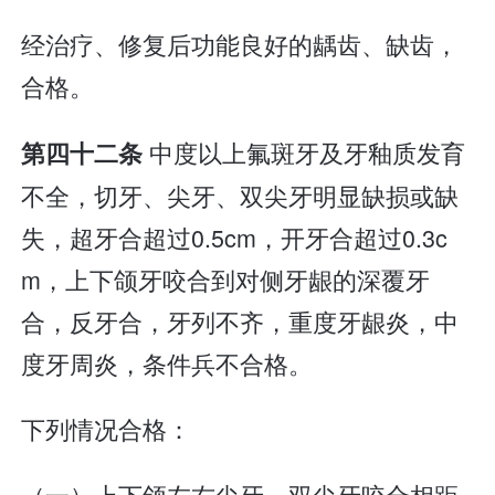
经治疗、修复后功能良好的龋齿、缺齿，
合格。
中度以上氟斑牙及牙釉质发育
第四十二条
不全，切牙、尖牙、双尖牙明显缺损或缺
失，超牙合超过0.5cm，开牙合超过0.3c
m，上下颌牙咬合到对侧牙龈的深覆牙
合，反牙合，牙列不齐，重度牙龈炎，中
度牙周炎，条件兵不合格。
下列情况合格：
（一）上下颌左右尖牙、双尖牙咬合相距