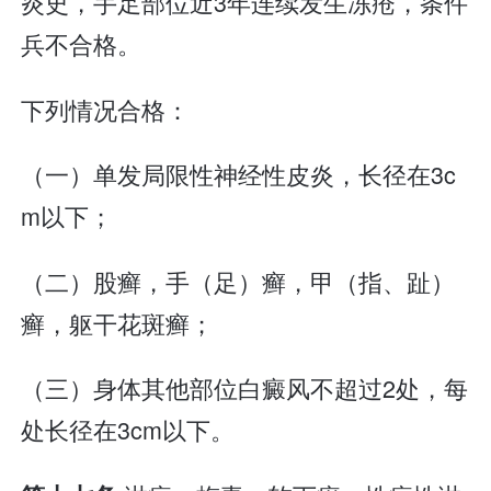
炎史，手足部位近3年连续发生冻疮，条件
兵不合格。
下列情况合格：
（一）单发局限性神经性皮炎，长径在3c
m以下；
（二）股癣，手（足）癣，甲（指、趾）
癣，躯干花斑癣；
（三）身体其他部位白癜风不超过2处，每
处长径在3cm以下。