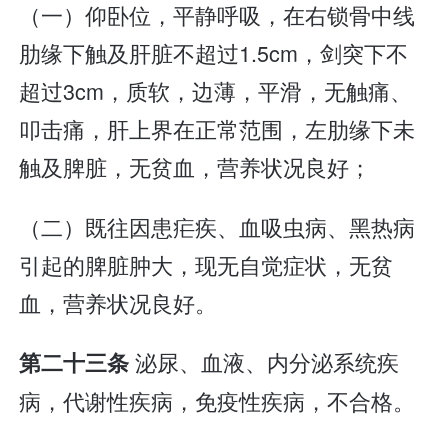
（一）仰卧位，平静呼吸，在右锁骨中线
肋缘下触及肝脏不超过1.5cm，剑突下不
超过3cm，质软，边薄，平滑，无触痛、
叩击痛，肝上界在正常范围，左肋缘下未
触及脾脏，无贫血，营养状况良好；
（二）既往因患疟疾、血吸虫病、黑热病
引起的脾脏肿大，现无自觉症状，无贫
血，营养状况良好。
泌尿、血液、内分泌系统疾
第二十三条
病，代谢性疾病，免疫性疾病，不合格。