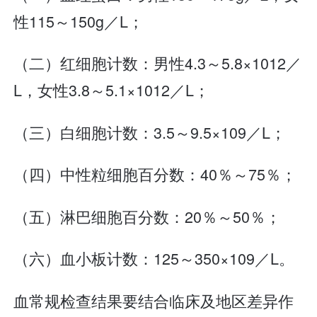
性115～150g／L；
（二）红细胞计数：男性4.3～5.8×1012／
L，女性3.8～5.1×1012／L；
（三）白细胞计数：3.5～9.5×109／L；
（四）中性粒细胞百分数：40％～75％；
（五）淋巴细胞百分数：20％～50％；
（六）血小板计数：125～350×109／L。
血常规检查结果要结合临床及地区差异作