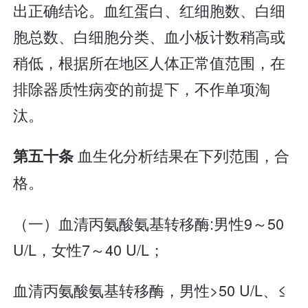
出正确结论。血红蛋白、红细胞数、白细
胞总数、白细胞分类、血小板计数稍高或
稍低，根据所在地区人体正常值范围，在
排除器质性病变的前提下，不作单项淘
汰。
血生化分析结果在下列范围，合
第五十条
格。
（一）血清丙氨酸氨基转移酶:男性9～50
U/L，女性7～40 U/L；
血清丙氨酸氨基转移酶，男性>50 U/L、≤