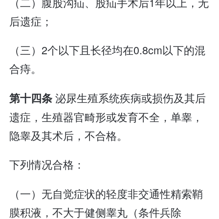
（二）腹股沟疝、股疝手术后1年以上，无
后遗症；
（三）2个以下且长径均在0.8cm以下的混
合痔。
泌尿生殖系统疾病或损伤及其后
第十四条
遗症，生殖器官畸形或发育不全，单睾，
隐睾及其术后，不合格。
下列情况合格：
（一）无自觉症状的轻度非交通性精索鞘
膜积液，不大于健侧睾丸（条件兵除