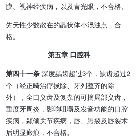
膜、视神经疾病，以及青光眼，不合格。
先天性少数散在的晶状体小混浊点，合
格。
第五章 口腔科
深度龋齿超过3个，缺齿超过2
第四十一条
个（经正畸治疗拔除、牙列整齐的除
外），全口义齿及复杂的可摘局部义齿，
重度牙周炎，影响咀嚼及发音功能的口腔
疾病，颞颌关节疾病，唇、腭裂及唇裂术
后明显瘢痕，不合格。