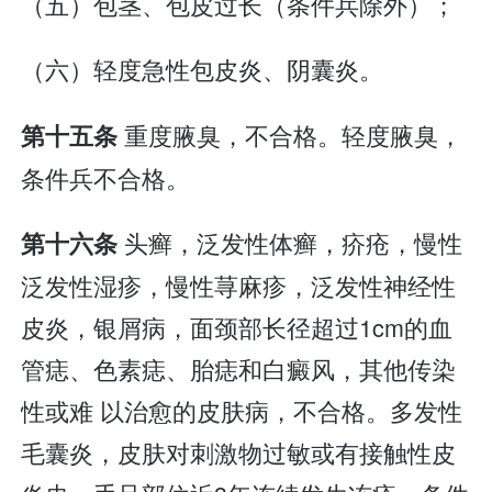
（五）包茎、包皮过长（条件兵除外）；
（六）轻度急性包皮炎、阴囊炎。
重度腋臭，不合格。轻度腋臭，
第十五条
条件兵不合格。
头癣，泛发性体癣，疥疮，慢性
第十六条
泛发性湿疹，慢性荨麻疹，泛发性神经性
皮炎，银屑病，面颈部长径超过1cm的血
管痣、色素痣、胎痣和白癜风，其他传染
性或难 以治愈的皮肤病，不合格。多发性
毛囊炎，皮肤对刺激物过敏或有接触性皮