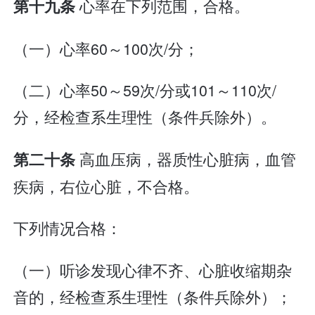
心率在下列范围，合格。
第十九条
（一）心率60～100次/分；
（二）心率50～59次/分或101～110次/
分，经检查系生理性（条件兵除外）。
高血压病，器质性心脏病，血管
第二十条
疾病，右位心脏，不合格。
下列情况合格：
（一）听诊发现心律不齐、心脏收缩期杂
音的，经检查系生理性（条件兵除外）；