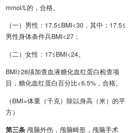
mmol/L的，合格。
（一）男性：17.5≤BMI<30，其中：17.5≤
男性身体条件兵BMI<27；
（二）女性：17≤BMI<24。
BMI≥28须加查血液糖化血红蛋白检查项
目，糖化血红蛋白百分比<6.5%，合格。
（BMI=体重（千克）除以身高（米）的平
方）
颅脑外伤，颅脑畸形，颅脑手术
第三条