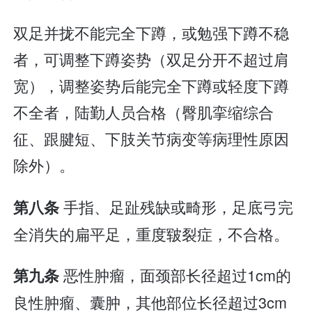
双足并拢不能完全下蹲，或勉强下蹲不稳
者，可调整下蹲姿势（双足分开不超过肩
宽），调整姿势后能完全下蹲或轻度下蹲
不全者，陆勤人员合格（臀肌挛缩综合
征、跟腱短、下肢关节病变等病理性原因
除外）。
手指、足趾残缺或畸形，足底弓完
第八条
全消失的扁平足，重度皲裂症，不合格。
恶性肿瘤，面颈部长径超过1cm的
第九条
良性肿瘤、囊肿，其他部位长径超过3cm