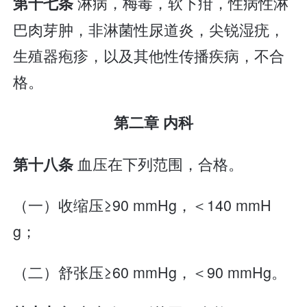
淋病，梅毒，软下疳，性病性淋
第十七条
巴肉芽肿，非淋菌性尿道炎，尖锐湿疣，
生殖器疱疹，以及其他性传播疾病，不合
格。
第二章 内科
血压在下列范围，合格。
第十八条
（一）收缩压≥90 mmHg，＜140 mmH
g；
（二）舒张压≥60 mmHg，＜90 mmHg。