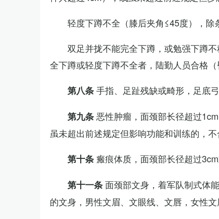
轻度下蹲不全（膝后夹角≤45度），除
双足并拢不能完全下蹲，或勉强下蹲不
全下蹲或轻度下蹲不全者，陆勤人员合格（
手指、足趾残缺或畸形，足底
第八条
恶性肿瘤，面颈部长径超过1c
第九条
虽未超出前述规定但影响功能和训练的，不
瘢痕体质，面颈部长径超过3c
第十条
面颈部文身，着军队制式体能
第十一条
的文身，男性文眉、文眼线、文唇，女性文