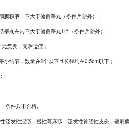
鞘膜积液，不大于健侧睾丸（条件兵除外）；
括睾丸在内不大于健侧睾丸1倍（条件兵除外）；
上无复发，无后遗症；
小结节，数量在2个以下且长径均在0.5cm以下；
；
臭，条件兵不合格。
慢性泛发性湿疹，慢性荨麻疹，泛发性神经性皮炎，银屑