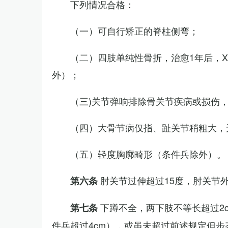
下列情况合格：
（一）可自行矫正的脊柱侧弯；
（二）四肢单纯性骨折，治愈1年后，
外）；
（三)关节弹响排除骨关节疾病或损伤
（四）大骨节病仅指、趾关节稍粗大，
（五）轻度胸廓畸形（条件兵除外）。
肘关节过伸超过15度，肘关节
第六条
下蹲不全，两下肢不等长超过2
第七条
件兵超过4cm），或虽未超过前述规定但步