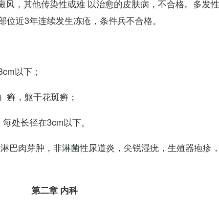
白癜风，其他传染性或难 以治愈的皮肤病，不合格。多发
部位近3年连续发生冻疮，条件兵不合格。
cm以下；
）癣，躯干花斑癣；
每处长径在3cm以下。
性淋巴肉芽肿，非淋菌性尿道炎，尖锐湿疣，生殖器疱疹
第二章 内科