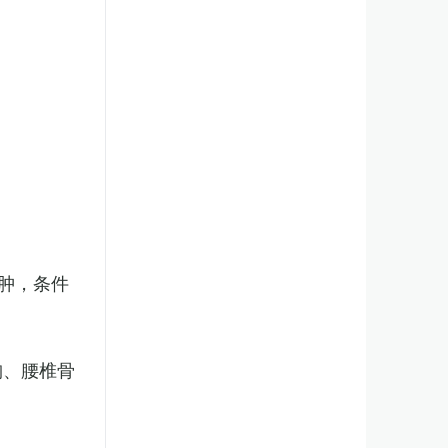
肿，条件
胸、腰椎骨