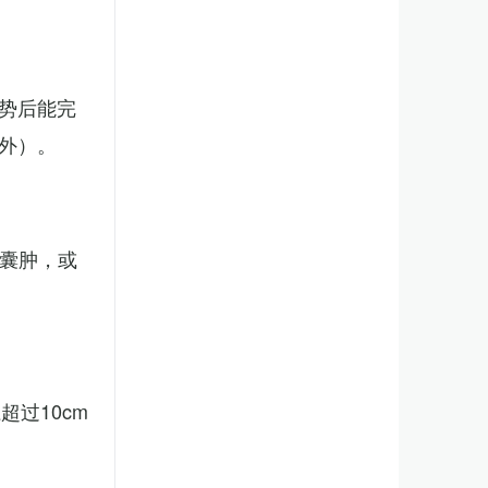
势后能完
外）。
、囊肿，或
。
过10cm