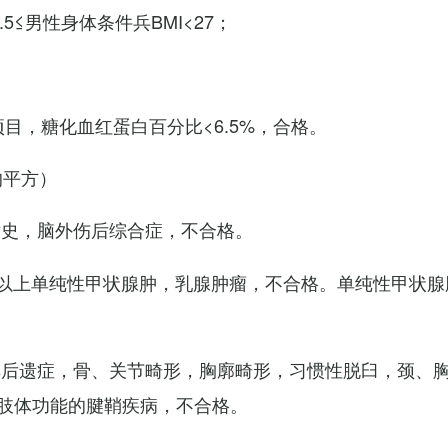
7.5≤男性身体条件兵BMI<27；
项目，糖化血红蛋白百分比<6.5%，合格。
的平方）
术史，脑外伤后综合症，不合格。
以上单纯性甲状腺肿，乳腺肿瘤，不合格。单纯性甲状腺
其后遗症，骨、关节畸形，胸廓畸形，习惯性脱臼，颈、
肢体功能的腱鞘疾病，不合格。