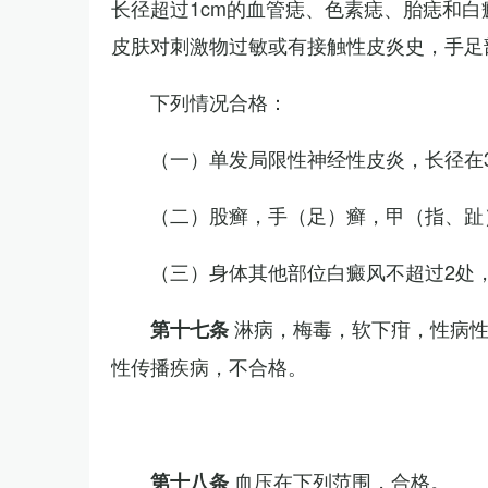
长径超过1cm的血管痣、色素痣、胎痣和
皮肤对刺激物过敏或有接触性皮炎史，手足
下列情况合格：
（一）单发局限性神经性皮炎，长径在3
（二）股癣，手（足）癣，甲（指、趾
（三）身体其他部位白癜风不超过2处，
淋病，梅毒，软下疳，性病
第十七条
性传播疾病，不合格。
血压在下列范围，合格。
第十八条