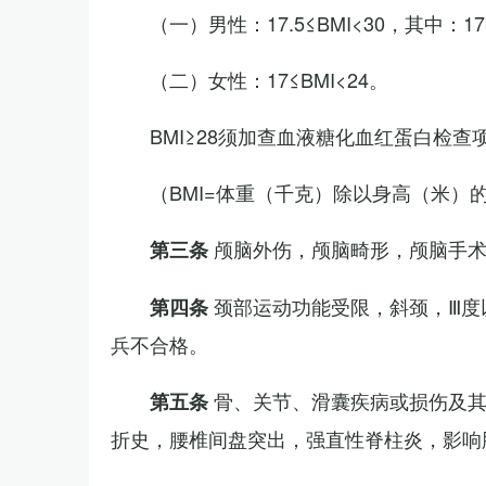
（一）男性：17.5≤BMI<30，其中：1
（二）女性：17≤BMI<24。
BMI≥28须加查血液糖化血红蛋白检查
（BMI=体重（千克）除以身高（米）
颅脑外伤，颅脑畸形，颅脑手
第三条
颈部运动功能受限，斜颈，Ⅲ度
第四条
兵不合格。
骨、关节、滑囊疾病或损伤及
第五条
折史，腰椎间盘突出，强直性脊柱炎，影响