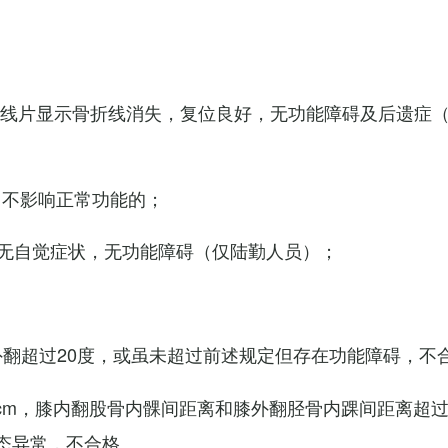
X线片显示骨折线消失，复位良好，无功能障碍及后遗症
，不影响正常功能的；
无自觉症状，无功能障碍（仅陆勤人员）；
外翻超过20度，或虽未超过前述规定但存在功能障碍，不
cm，膝内翻股骨内髁间距离和膝外翻胫骨内踝间距离超过
态异常，不合格。