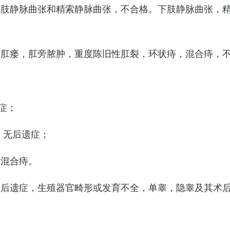
下肢静脉曲张和精索静脉曲张，不合格。下肢静脉曲张，
，肛瘘，肛旁脓肿，重度陈旧性肛裂，环状痔，混合痔，
症；
，无后遗症；
的混合痔。
其后遗症，生殖器官畸形或发育不全，单睾，隐睾及其术