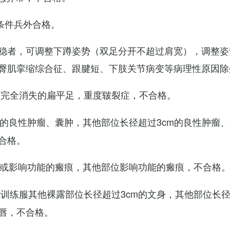
条件兵外合格。
稳者，可调整下蹲姿势（双足分开不超过肩宽），调整姿
臀肌挛缩综合征、跟腱短、下肢关节病变等病理性原因除
弓完全消失的扁平足，重度皲裂症，不合格。
m的良性肿瘤、囊肿，其他部位长径超过3cm的良性肿瘤
合格。
m或影响功能的瘢痕，其他部位影响功能的瘢痕，不合格
训练服其他裸露部位长径超过3cm的文身，其他部位长径超
唇，不合格。