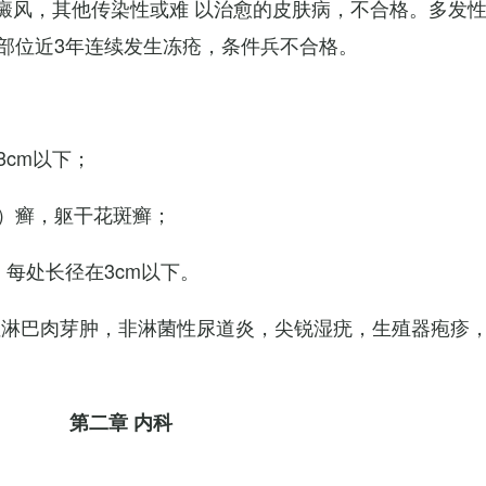
白癜风，其他传染性或难 以治愈的皮肤病，不合格。多发
部位近3年连续发生冻疮，条件兵不合格。
cm以下；
）癣，躯干花斑癣；
每处长径在3cm以下。
性淋巴肉芽肿，非淋菌性尿道炎，尖锐湿疣，生殖器疱疹
第二章 内科