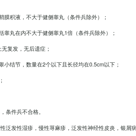
鞘膜积液，不大于健侧睾丸（条件兵除外）；
括睾丸在内不大于健侧睾丸1倍（条件兵除外）；
上无复发，无后遗症；
小结节，数量在2个以下且长径均在0.5cm以下；
；
臭，条件兵不合格。
慢性泛发性湿疹，慢性荨麻疹，泛发性神经性皮炎，银屑