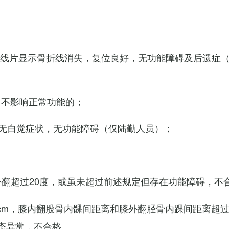
X线片显示骨折线消失，复位良好，无功能障碍及后遗症
，不影响正常功能的；
无自觉症状，无功能障碍（仅陆勤人员）；
外翻超过20度，或虽未超过前述规定但存在功能障碍，不
cm，膝内翻股骨内髁间距离和膝外翻胫骨内踝间距离超过
态异常，不合格。