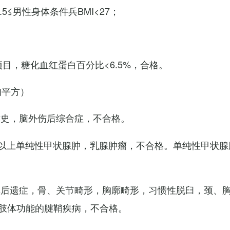
7.5≤男性身体条件兵BMI<27；
项目，糖化血红蛋白百分比<6.5%，合格。
的平方）
术史，脑外伤后综合症，不合格。
以上单纯性甲状腺肿，乳腺肿瘤，不合格。单纯性甲状腺
其后遗症，骨、关节畸形，胸廓畸形，习惯性脱臼，颈、
肢体功能的腱鞘疾病，不合格。