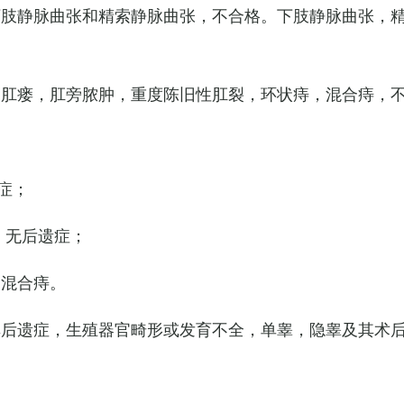
下肢静脉曲张和精索静脉曲张，不合格。下肢静脉曲张，
，肛瘘，肛旁脓肿，重度陈旧性肛裂，环状痔，混合痔，
症；
，无后遗症；
的混合痔。
其后遗症，生殖器官畸形或发育不全，单睾，隐睾及其术