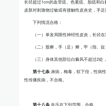
长径超过1cm的血管痣、色素痣、胎痣和
皮肤对刺激物过敏或有接触性皮炎史，手足
下列情况合格：
（一）单发局限性神经性皮炎，长径在3
（二）股癣，手（足）癣，甲（指、趾
（三）身体其他部位白癜风不超过2处，
淋病，梅毒，软下疳，性病
第十七条
性传播疾病，不合格。
血压在下列范围，合格。
第十八条