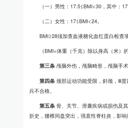
（一）男性：17.5≤BMI<30，其中：1
（二）女性：17≤BMI<24。
BMI≥28须加查血液糖化血红蛋白检查
（BMI=体重（千克）除以身高（米）
颅脑外伤，颅脑畸形，颅脑手
第三条
颈部运动功能受限，斜颈，Ⅲ度
第四条
兵不合格。
骨、关节、滑囊疾病或损伤及
第五条
折史，腰椎间盘突出，强直性脊柱炎，影响