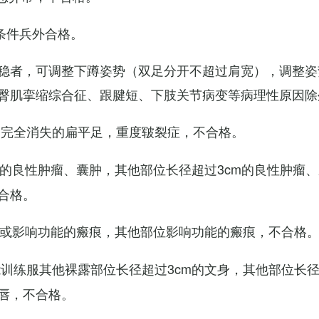
条件兵外合格。
稳者，可调整下蹲姿势（双足分开不超过肩宽），调整姿
臀肌挛缩综合征、跟腱短、下肢关节病变等病理性原因除
弓完全消失的扁平足，重度皲裂症，不合格。
m的良性肿瘤、囊肿，其他部位长径超过3cm的良性肿瘤
合格。
m或影响功能的瘢痕，其他部位影响功能的瘢痕，不合格
训练服其他裸露部位长径超过3cm的文身，其他部位长径超
唇，不合格。