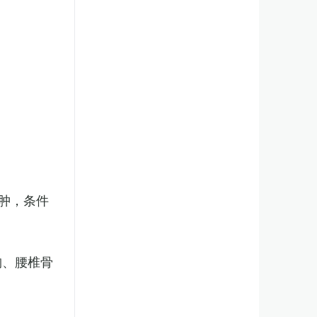
肿，条件
胸、腰椎骨