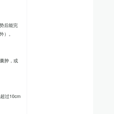
势后能完
外）。
、囊肿，或
。
过10cm