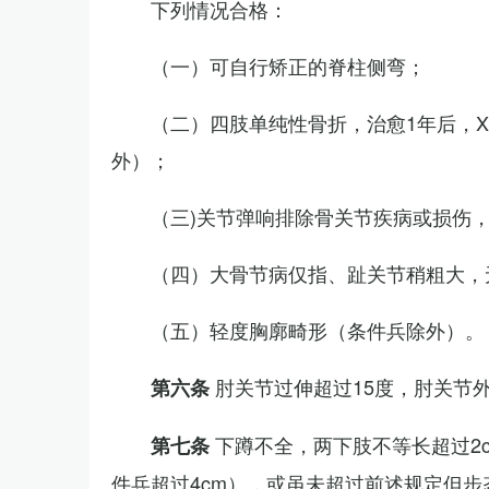
下列情况合格：
（一）可自行矫正的脊柱侧弯；
（二）四肢单纯性骨折，治愈1年后，
外）；
（三)关节弹响排除骨关节疾病或损伤
（四）大骨节病仅指、趾关节稍粗大，
（五）轻度胸廓畸形（条件兵除外）。
肘关节过伸超过15度，肘关节
第六条
下蹲不全，两下肢不等长超过2
第七条
件兵超过4cm），或虽未超过前述规定但步