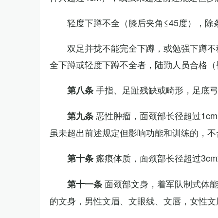
轻度下蹲不全（膝后夹角≤45度），除
双足并拢不能完全下蹲，或勉强下蹲不
全下蹲或轻度下蹲不全者，陆勤人员合格（
手指、足趾残缺或畸形，足底
第八条
恶性肿瘤，面颈部长径超过1c
第九条
虽未超出前述规定但影响功能和训练的，不
瘢痕体质，面颈部长径超过3c
第十条
面颈部文身，着军队制式体能
第十一条
的文身，男性文眉、文眼线、文唇，女性文