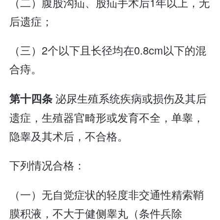
（二）腹股沟疝、股疝手术后1年以上，无
后遗症；
（三）2个以下且长径均在0.8cm以下的混
合痔。
泌尿生殖系统疾病或损伤及其后
第十四条
遗症，生殖器官畸形或发育不全，单睾，
隐睾及其术后，不合格。
下列情况合格：
（一）无自觉症状的轻度非交通性精索鞘
膜积液，不大于健侧睾丸（条件兵除