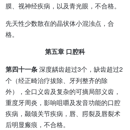
膜、视神经疾病，以及青光眼，不合格。
先天性少数散在的晶状体小混浊点，合
格。
第五章 口腔科
深度龋齿超过3个，缺齿超过2
第四十一条
个（经正畸治疗拔除、牙列整齐的除
外），全口义齿及复杂的可摘局部义齿，
重度牙周炎，影响咀嚼及发音功能的口腔
疾病，颞颌关节疾病，唇、腭裂及唇裂术
后明显瘢痕，不合格。