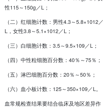
性115～150g／L；
（二）红细胞计数：男性4.3～5.8×1012／
L，女性3.8～5.1×1012／L；
（三）白细胞计数：3.5～9.5×109／L；
（四）中性粒细胞百分数：40％～75％；
（五）淋巴细胞百分数：20％～50％；
（六）血小板计数：125～350×109／L。
血常规检查结果要结合临床及地区差异作