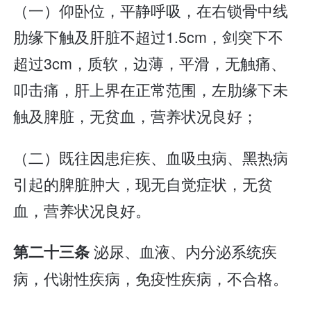
（一）仰卧位，平静呼吸，在右锁骨中线
肋缘下触及肝脏不超过1.5cm，剑突下不
超过3cm，质软，边薄，平滑，无触痛、
叩击痛，肝上界在正常范围，左肋缘下未
触及脾脏，无贫血，营养状况良好；
（二）既往因患疟疾、血吸虫病、黑热病
引起的脾脏肿大，现无自觉症状，无贫
血，营养状况良好。
泌尿、血液、内分泌系统疾
第二十三条
病，代谢性疾病，免疫性疾病，不合格。