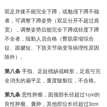
双足并拢不能完全下蹲，或勉强下蹲不稳
者，可调整下蹲姿势（双足分开不超过肩
宽），调整姿势后能完全下蹲或轻度下蹲
不全者，陆勤人员合格（臀肌挛缩综合
征、跟腱短、下肢关节病变等病理性原因
除外）。
手指、足趾残缺或畸形，足底弓完
第八条
全消失的扁平足，重度皲裂症，不合格。
恶性肿瘤，面颈部长径超过1cm的
第九条
良性肿瘤、囊肿，其他部位长径超过3cm