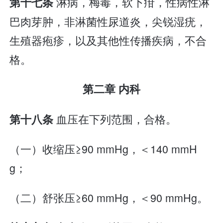
淋病，梅毒，软下疳，性病性淋
第十七条
巴肉芽肿，非淋菌性尿道炎，尖锐湿疣，
生殖器疱疹，以及其他性传播疾病，不合
格。
第二章 内科
血压在下列范围，合格。
第十八条
（一）收缩压≥90 mmHg，＜140 mmH
g；
（二）舒张压≥60 mmHg，＜90 mmHg。