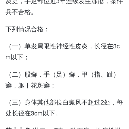
炎史，手足部位近3年连续发生冻疮，条件
兵不合格。
下列情况合格：
（一）单发局限性神经性皮炎，长径在3c
m以下；
（二）股癣，手（足）癣，甲（指、趾）
癣，躯干花斑癣；
（三）身体其他部位白癜风不超过2处，每
处长径在3cm以下。