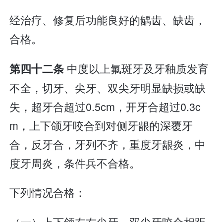
经治疗、修复后功能良好的龋齿、缺齿，
合格。
中度以上氟斑牙及牙釉质发育
第四十二条
不全，切牙、尖牙、双尖牙明显缺损或缺
失，超牙合超过0.5cm，开牙合超过0.3c
m，上下颌牙咬合到对侧牙龈的深覆牙
合，反牙合，牙列不齐，重度牙龈炎，中
度牙周炎，条件兵不合格。
下列情况合格：
（一）上下颌左右尖牙、双尖牙咬合相距