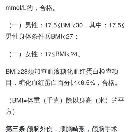
mmol/L的，合格。
（一）男性：17.5≤BMI<30，其中：17.5≤
男性身体条件兵BMI<27；
（二）女性：17≤BMI<24。
BMI≥28须加查血液糖化血红蛋白检查项
目，糖化血红蛋白百分比<6.5%，合格。
（BMI=体重（千克）除以身高（米）的平
方）
颅脑外伤，颅脑畸形，颅脑手术
第三条