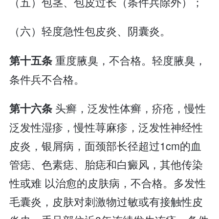
（五）包茎、包皮过长（条件兵除外）；
（六）轻度急性包皮炎、阴囊炎。
重度腋臭，不合格。轻度腋臭，
第十五条
条件兵不合格。
头癣，泛发性体癣，疥疮，慢性
第十六条
泛发性湿疹，慢性荨麻疹，泛发性神经性
皮炎，银屑病，面颈部长径超过1cm的血
管痣、色素痣、胎痣和白癜风，其他传染
性或难 以治愈的皮肤病，不合格。多发性
毛囊炎，皮肤对刺激物过敏或有接触性皮