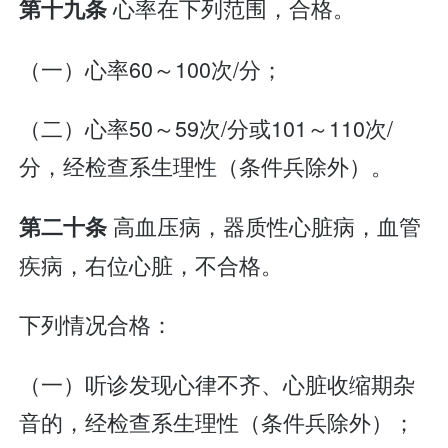
心率在下列范围，合格。
第十九条
（一）心率60～100次/分；
（二）心率50～59次/分或101～110次/
分，经检查系生理性（条件兵除外）。
高血压病，器质性心脏病，血管
第二十条
疾病，右位心脏，不合格。
下列情况合格：
（一）听诊发现心律不齐、心脏收缩期杂
音的，经检查系生理性（条件兵除外）；