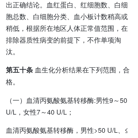
出正确结论。血红蛋白、红细胞数、白细
胞总数、白细胞分类、血小板计数稍高或
稍低，根据所在地区人体正常值范围，在
排除器质性病变的前提下，不作单项淘
汰。
血生化分析结果在下列范围，合
第五十条
格。
（一）血清丙氨酸氨基转移酶:男性9～50
U/L，女性7～40 U/L；
血清丙氨酸氨基转移酶，男性>50 U/L、≤