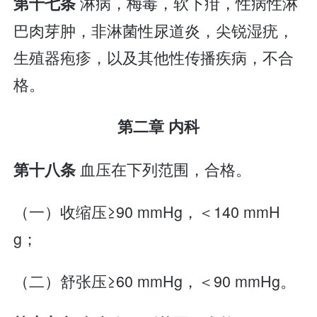
淋病，梅毒，软下疳，性病性淋
第十七条
巴肉芽肿，非淋菌性尿道炎，尖锐湿疣，
生殖器疱疹，以及其他性传播疾病，不合
格。
第二章 内科
血压在下列范围，合格。
第十八条
（一）收缩压≥90 mmHg，＜140 mmH
g；
（二）舒张压≥60 mmHg，＜90 mmHg。