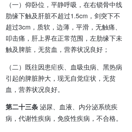
（一）仰卧位，平静呼吸，在右锁骨中线
肋缘下触及肝脏不超过1.5cm，剑突下不
超过3cm，质软，边薄，平滑，无触痛、
叩击痛，肝上界在正常范围，左肋缘下未
触及脾脏，无贫血，营养状况良好；
（二）既往因患疟疾、血吸虫病、黑热病
引起的脾脏肿大，现无自觉症状，无贫
血，营养状况良好。
泌尿、血液、内分泌系统疾
第二十三条
病，代谢性疾病，免疫性疾病，不合格。