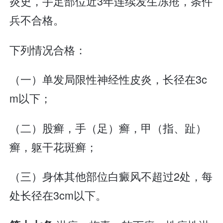
炎史，手足部位近3年连续发生冻疮，条件
兵不合格。
下列情况合格：
（一）单发局限性神经性皮炎，长径在3c
m以下；
（二）股癣，手（足）癣，甲（指、趾）
癣，躯干花斑癣；
（三）身体其他部位白癜风不超过2处，每
处长径在3cm以下。