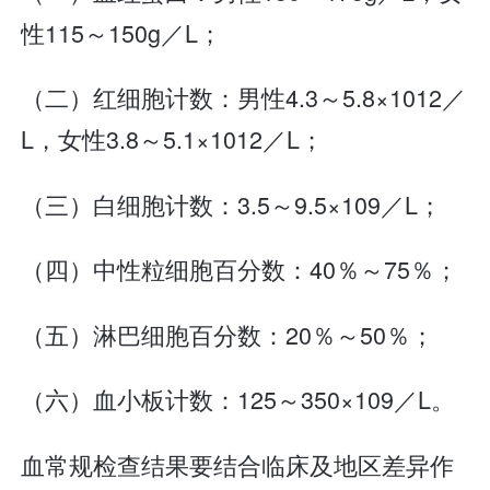
性115～150g／L；
（二）红细胞计数：男性4.3～5.8×1012／
L，女性3.8～5.1×1012／L；
（三）白细胞计数：3.5～9.5×109／L；
（四）中性粒细胞百分数：40％～75％；
（五）淋巴细胞百分数：20％～50％；
（六）血小板计数：125～350×109／L。
血常规检查结果要结合临床及地区差异作