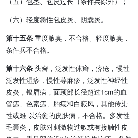
（五）包茎、包皮过长（条件兵除外）；
（六）轻度急性包皮炎、阴囊炎。
重度腋臭，不合格。轻度腋臭，
第十五条
条件兵不合格。
头癣，泛发性体癣，疥疮，慢性
第十六条
泛发性湿疹，慢性荨麻疹，泛发性神经性
皮炎，银屑病，面颈部长径超过1cm的血
管痣、色素痣、胎痣和白癜风，其他传染
性或难 以治愈的皮肤病，不合格。多发性
毛囊炎，皮肤对刺激物过敏或有接触性皮