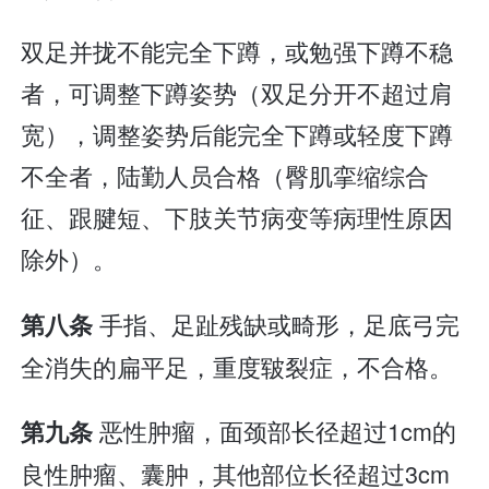
双足并拢不能完全下蹲，或勉强下蹲不稳
者，可调整下蹲姿势（双足分开不超过肩
宽），调整姿势后能完全下蹲或轻度下蹲
不全者，陆勤人员合格（臀肌挛缩综合
征、跟腱短、下肢关节病变等病理性原因
除外）。
手指、足趾残缺或畸形，足底弓完
第八条
全消失的扁平足，重度皲裂症，不合格。
恶性肿瘤，面颈部长径超过1cm的
第九条
良性肿瘤、囊肿，其他部位长径超过3cm