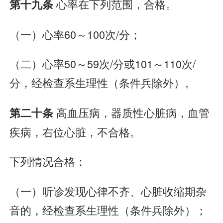
心率在下列范围，合格。
第十九条
（一）心率60～100次/分；
（二）心率50～59次/分或101～110次/
分，经检查系生理性（条件兵除外）。
高血压病，器质性心脏病，血管
第二十条
疾病，右位心脏，不合格。
下列情况合格：
（一）听诊发现心律不齐、心脏收缩期杂
音的，经检查系生理性（条件兵除外）；