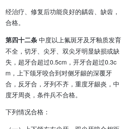
经治疗、修复后功能良好的龋齿、缺齿，
合格。
中度以上氟斑牙及牙釉质发育
第四十二条
不全，切牙、尖牙、双尖牙明显缺损或缺
失，超牙合超过0.5cm，开牙合超过0.3c
m，上下颌牙咬合到对侧牙龈的深覆牙
合，反牙合，牙列不齐，重度牙龈炎，中
度牙周炎，条件兵不合格。
下列情况合格：
（一）上下颌左右尖牙、双尖牙咬合相距