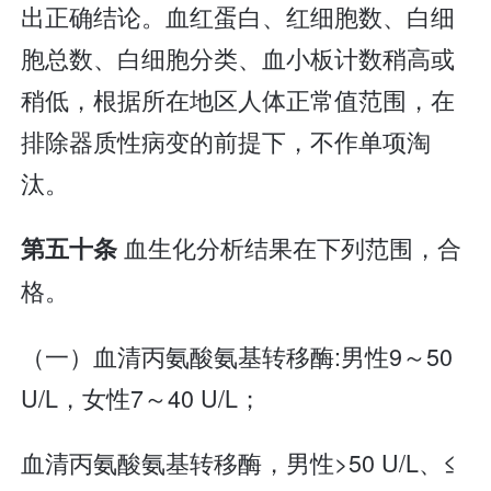
出正确结论。血红蛋白、红细胞数、白细
胞总数、白细胞分类、血小板计数稍高或
稍低，根据所在地区人体正常值范围，在
排除器质性病变的前提下，不作单项淘
汰。
血生化分析结果在下列范围，合
第五十条
格。
（一）血清丙氨酸氨基转移酶:男性9～50
U/L，女性7～40 U/L；
血清丙氨酸氨基转移酶，男性>50 U/L、≤