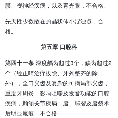
膜、视神经疾病，以及青光眼，不合格。
先天性少数散在的晶状体小混浊点，合
格。
第五章 口腔科
深度龋齿超过3个，缺齿超过2
第四十一条
个（经正畸治疗拔除、牙列整齐的除
外），全口义齿及复杂的可摘局部义齿，
重度牙周炎，影响咀嚼及发音功能的口腔
疾病，颞颌关节疾病，唇、腭裂及唇裂术
后明显瘢痕，不合格。