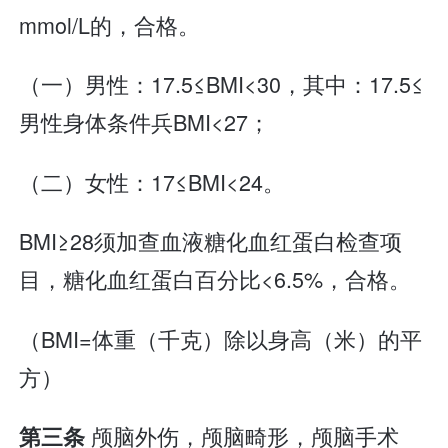
mmol/L的，合格。
（一）男性：17.5≤BMI<30，其中：17.5≤
男性身体条件兵BMI<27；
（二）女性：17≤BMI<24。
BMI≥28须加查血液糖化血红蛋白检查项
目，糖化血红蛋白百分比<6.5%，合格。
（BMI=体重（千克）除以身高（米）的平
方）
颅脑外伤，颅脑畸形，颅脑手术
第三条