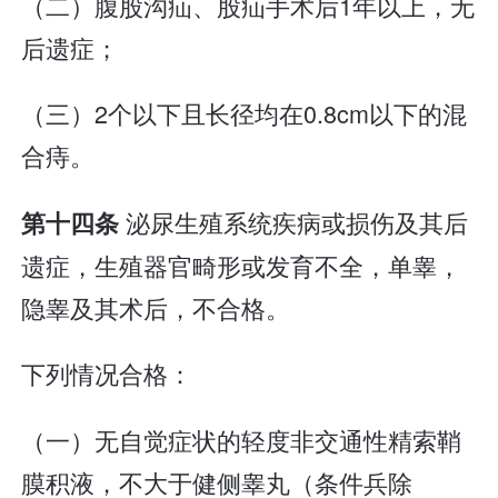
（二）腹股沟疝、股疝手术后1年以上，无
后遗症；
（三）2个以下且长径均在0.8cm以下的混
合痔。
泌尿生殖系统疾病或损伤及其后
第十四条
遗症，生殖器官畸形或发育不全，单睾，
隐睾及其术后，不合格。
下列情况合格：
（一）无自觉症状的轻度非交通性精索鞘
膜积液，不大于健侧睾丸（条件兵除