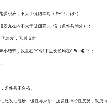
鞘膜积液，不大于健侧睾丸（条件兵除外）；
括睾丸在内不大于健侧睾丸1倍（条件兵除外）；
上无复发，无后遗症；
小结节，数量在2个以下且长径均在0.5cm以下；
；
臭，条件兵不合格。
慢性泛发性湿疹，慢性荨麻疹，泛发性神经性皮炎，银屑