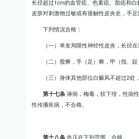
长径超过1cm的血管痣、色素痣、胎痣和
皮肤对刺激物过敏或有接触性皮炎史，手足
下列情况合格：
（一）单发局限性神经性皮炎，长径在3
（二）股癣，手（足）癣，甲（指、趾
（三）身体其他部位白癜风不超过2处，
淋病，梅毒，软下疳，性病
第十七条
性传播疾病，不合格。
血压在下列范围，合格。
第十八条