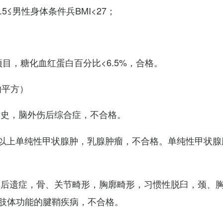
7.5≤男性身体条件兵BMI<27；
项目，糖化血红蛋白百分比<6.5%，合格。
的平方）
术史，脑外伤后综合症，不合格。
以上单纯性甲状腺肿，乳腺肿瘤，不合格。单纯性甲状腺
其后遗症，骨、关节畸形，胸廓畸形，习惯性脱臼，颈、
肢体功能的腱鞘疾病，不合格。