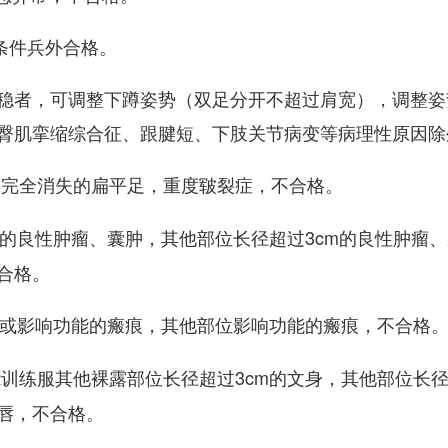
条件兵外合格。
稳者，可调整下蹲姿势（双足分开不超过肩宽），调整姿
臀肌挛缩综合征、跟腱短、下肢关节病变等病理性原因除
弓完全消失的扁平足，重度皲裂症，不合格。
m的良性肿瘤、囊肿，其他部位长径超过3cm的良性肿瘤
合格。
m或影响功能的瘢痕，其他部位影响功能的瘢痕，不合格
训练服其他裸露部位长径超过3cm的文身，其他部位长径超
唇，不合格。