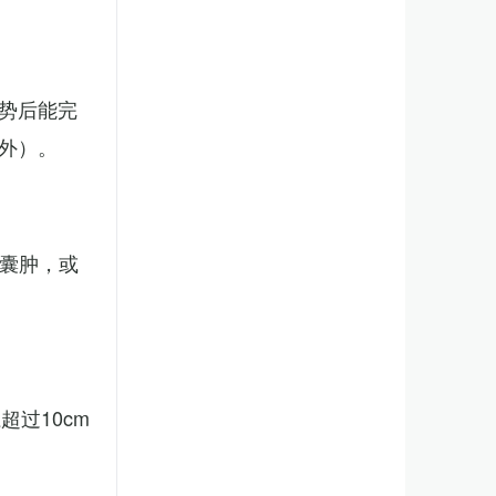
势后能完
外）。
、囊肿，或
。
过10cm