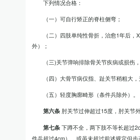
下列情况合格：
（一）可自行矫正的脊柱侧弯；
（二）四肢单纯性骨折，治愈1年后，
外）；
（三)关节弹响排除骨关节疾病或损伤
（四）大骨节病仅指、趾关节稍粗大，
（五）轻度胸廓畸形（条件兵除外）。
肘关节过伸超过15度，肘关节
第六条
下蹲不全，两下肢不等长超过2
第七条
件兵超过4cm），或虽未超过前述规定但步