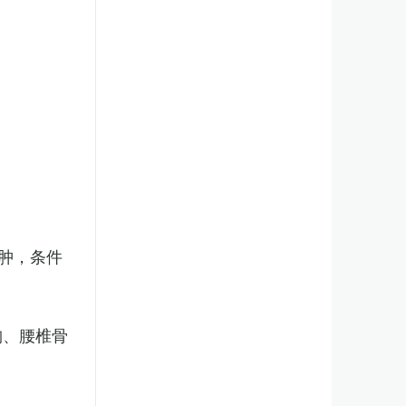
肿，条件
胸、腰椎骨