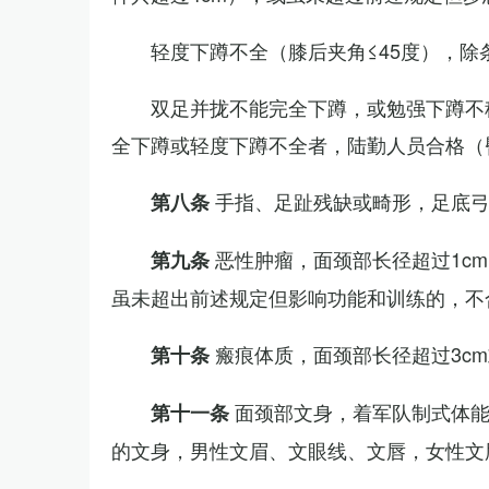
轻度下蹲不全（膝后夹角≤45度），除
双足并拢不能完全下蹲，或勉强下蹲不
全下蹲或轻度下蹲不全者，陆勤人员合格（
手指、足趾残缺或畸形，足底
第八条
恶性肿瘤，面颈部长径超过1c
第九条
虽未超出前述规定但影响功能和训练的，不
瘢痕体质，面颈部长径超过3c
第十条
面颈部文身，着军队制式体能
第十一条
的文身，男性文眉、文眼线、文唇，女性文