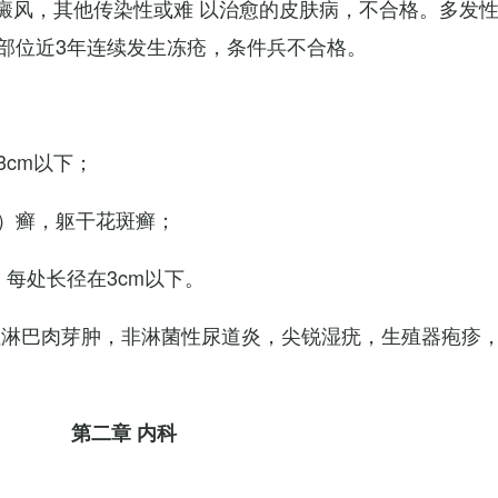
白癜风，其他传染性或难 以治愈的皮肤病，不合格。多发
部位近3年连续发生冻疮，条件兵不合格。
cm以下；
）癣，躯干花斑癣；
每处长径在3cm以下。
性淋巴肉芽肿，非淋菌性尿道炎，尖锐湿疣，生殖器疱疹
第二章 内科