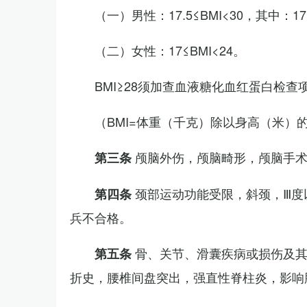
（一）男性：17.5≤BMI<30，其中：1
（二）女性：17≤BMI<24。
BMI≥28须加查血液糖化血红蛋白检查
（BMI=体重（千克）除以身高（米）
颅脑外伤，颅脑畸形，颅脑手
第三条
颈部运动功能受限，斜颈，Ⅲ度
第四条
兵不合格。
骨、关节、滑囊疾病或损伤及
第五条
折史，腰椎间盘突出，强直性脊柱炎，影响