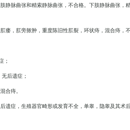
下肢静脉曲张和精索静脉曲张，不合格。下肢静脉曲张，
，肛瘘，肛旁脓肿，重度陈旧性肛裂，环状痔，混合痔，
症；
，无后遗症；
的混合痔。
其后遗症，生殖器官畸形或发育不全，单睾，隐睾及其术