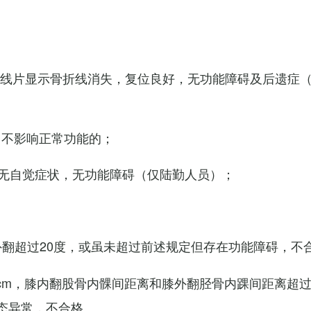
X线片显示骨折线消失，复位良好，无功能障碍及后遗症
，不影响正常功能的；
无自觉症状，无功能障碍（仅陆勤人员）；
外翻超过20度，或虽未超过前述规定但存在功能障碍，不
cm，膝内翻股骨内髁间距离和膝外翻胫骨内踝间距离超过
态异常，不合格。