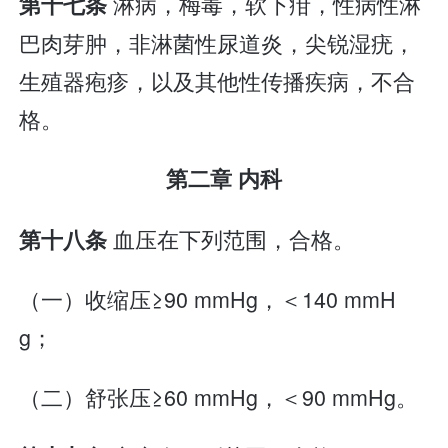
淋病，梅毒，软下疳，性病性淋
第十七条
巴肉芽肿，非淋菌性尿道炎，尖锐湿疣，
生殖器疱疹，以及其他性传播疾病，不合
格。
第二章 内科
血压在下列范围，合格。
第十八条
（一）收缩压≥90 mmHg，＜140 mmH
g；
（二）舒张压≥60 mmHg，＜90 mmHg。