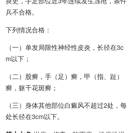
炎史，手足部位近3年连续发生冻疮，条件
兵不合格。
下列情况合格：
（一）单发局限性神经性皮炎，长径在3c
m以下；
（二）股癣，手（足）癣，甲（指、趾）
癣，躯干花斑癣；
（三）身体其他部位白癜风不超过2处，每
处长径在3cm以下。