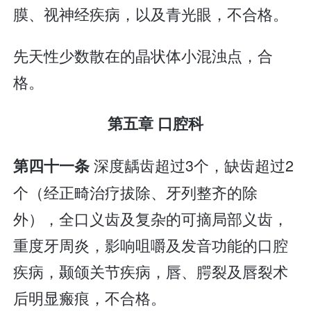
膜、视神经疾病，以及青光眼，不合格。
先天性少数散在的晶状体小混浊点，合
格。
第五章 口腔科
深度龋齿超过3个，缺齿超过2
第四十一条
个（经正畸治疗拔除、牙列整齐的除
外），全口义齿及复杂的可摘局部义齿，
重度牙周炎，影响咀嚼及发音功能的口腔
疾病，颞颌关节疾病，唇、腭裂及唇裂术
后明显瘢痕，不合格。