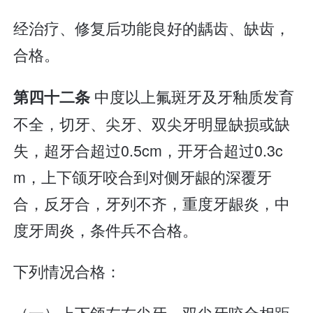
经治疗、修复后功能良好的龋齿、缺齿，
合格。
中度以上氟斑牙及牙釉质发育
第四十二条
不全，切牙、尖牙、双尖牙明显缺损或缺
失，超牙合超过0.5cm，开牙合超过0.3c
m，上下颌牙咬合到对侧牙龈的深覆牙
合，反牙合，牙列不齐，重度牙龈炎，中
度牙周炎，条件兵不合格。
下列情况合格：
（一）上下颌左右尖牙、双尖牙咬合相距