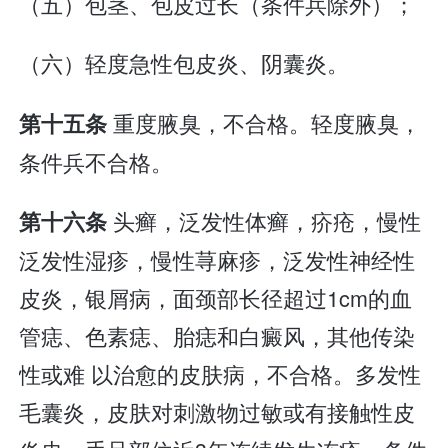
（五）包茎、包皮过长（条件兵除外）；
（六）轻度急性包皮炎、阴囊炎。
重度腋臭，不合格。轻度腋臭，
第十五条
条件兵不合格。
头癣，泛发性体癣，疥疮，慢性
第十六条
泛发性湿疹，慢性荨麻疹，泛发性神经性
皮炎，银屑病，面颈部长径超过1cm的血
管痣、色素痣、胎痣和白癜风，其他传染
性或难 以治愈的皮肤病，不合格。多发性
毛囊炎，皮肤对刺激物过敏或有接触性皮