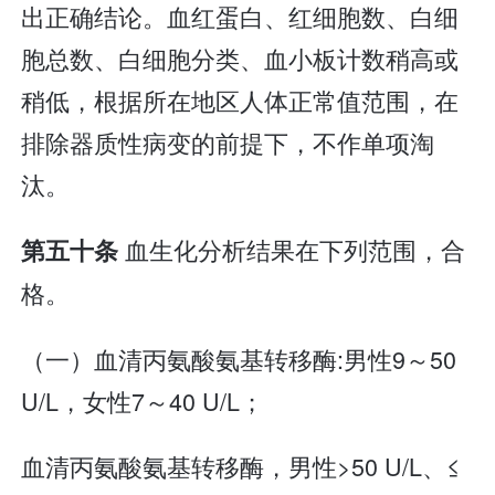
出正确结论。血红蛋白、红细胞数、白细
胞总数、白细胞分类、血小板计数稍高或
稍低，根据所在地区人体正常值范围，在
排除器质性病变的前提下，不作单项淘
汰。
血生化分析结果在下列范围，合
第五十条
格。
（一）血清丙氨酸氨基转移酶:男性9～50
U/L，女性7～40 U/L；
血清丙氨酸氨基转移酶，男性>50 U/L、≤