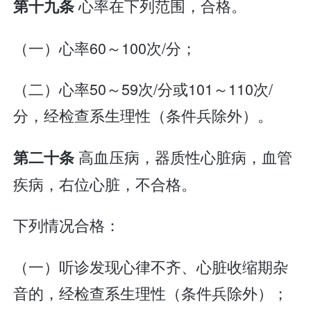
心率在下列范围，合格。
第十九条
（一）心率60～100次/分；
（二）心率50～59次/分或101～110次/
分，经检查系生理性（条件兵除外）。
高血压病，器质性心脏病，血管
第二十条
疾病，右位心脏，不合格。
下列情况合格：
（一）听诊发现心律不齐、心脏收缩期杂
音的，经检查系生理性（条件兵除外）；