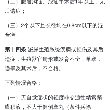
（二）腹股沟疝、股疝手术后1年以上，无
后遗症；
（三）2个以下且长径均在0.8cm以下的混
合痔。
泌尿生殖系统疾病或损伤及其后
第十四条
遗症，生殖器官畸形或发育不全，单睾，
隐睾及其术后，不合格。
下列情况合格：
（一）无自觉症状的轻度非交通性精索鞘
膜积液，不大于健侧睾丸（条件兵除