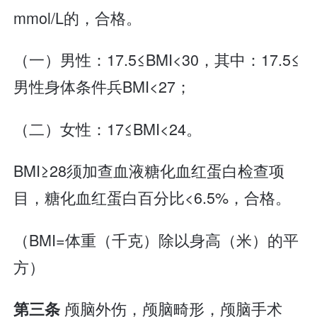
mmol/L的，合格。
（一）男性：17.5≤BMI<30，其中：17.5≤
男性身体条件兵BMI<27；
（二）女性：17≤BMI<24。
BMI≥28须加查血液糖化血红蛋白检查项
目，糖化血红蛋白百分比<6.5%，合格。
（BMI=体重（千克）除以身高（米）的平
方）
颅脑外伤，颅脑畸形，颅脑手术
第三条