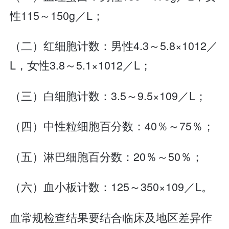
性115～150g／L；
（二）红细胞计数：男性4.3～5.8×1012／
L，女性3.8～5.1×1012／L；
（三）白细胞计数：3.5～9.5×109／L；
（四）中性粒细胞百分数：40％～75％；
（五）淋巴细胞百分数：20％～50％；
（六）血小板计数：125～350×109／L。
血常规检查结果要结合临床及地区差异作