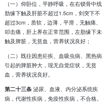
（一）仰卧位，平静呼吸，在右锁骨中线
肋缘下触及肝脏不超过1.5cm，剑突下不
超过3cm，质软，边薄，平滑，无触痛、
叩击痛，肝上界在正常范围，左肋缘下未
触及脾脏，无贫血，营养状况良好；
（二）既往因患疟疾、血吸虫病、黑热病
引起的脾脏肿大，现无自觉症状，无贫
血，营养状况良好。
泌尿、血液、内分泌系统疾
第二十三条
病，代谢性疾病，免疫性疾病，不合格。