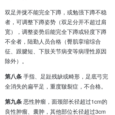
双足并拢不能完全下蹲，或勉强下蹲不稳
者，可调整下蹲姿势（双足分开不超过肩
宽），调整姿势后能完全下蹲或轻度下蹲
不全者，陆勤人员合格（臀肌挛缩综合
征、跟腱短、下肢关节病变等病理性原因
除外）。
手指、足趾残缺或畸形，足底弓完
第八条
全消失的扁平足，重度皲裂症，不合格。
恶性肿瘤，面颈部长径超过1cm的
第九条
良性肿瘤、囊肿，其他部位长径超过3cm