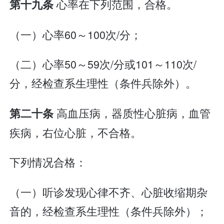
心率在下列范围，合格。
第十九条
（一）心率60～100次/分；
（二）心率50～59次/分或101～110次/
分，经检查系生理性（条件兵除外）。
高血压病，器质性心脏病，血管
第二十条
疾病，右位心脏，不合格。
下列情况合格：
（一）听诊发现心律不齐、心脏收缩期杂
音的，经检查系生理性（条件兵除外）；