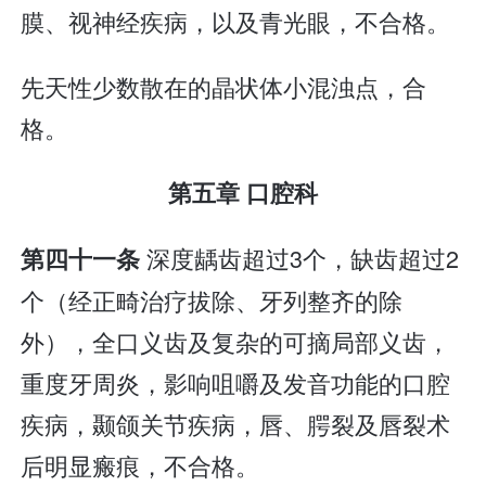
膜、视神经疾病，以及青光眼，不合格。
先天性少数散在的晶状体小混浊点，合
格。
第五章 口腔科
深度龋齿超过3个，缺齿超过2
第四十一条
个（经正畸治疗拔除、牙列整齐的除
外），全口义齿及复杂的可摘局部义齿，
重度牙周炎，影响咀嚼及发音功能的口腔
疾病，颞颌关节疾病，唇、腭裂及唇裂术
后明显瘢痕，不合格。