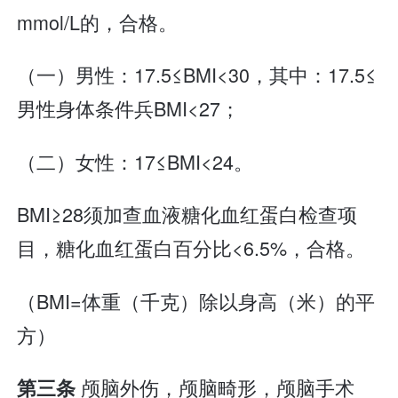
mmol/L的，合格。
（一）男性：17.5≤BMI<30，其中：17.5≤
男性身体条件兵BMI<27；
（二）女性：17≤BMI<24。
BMI≥28须加查血液糖化血红蛋白检查项
目，糖化血红蛋白百分比<6.5%，合格。
（BMI=体重（千克）除以身高（米）的平
方）
颅脑外伤，颅脑畸形，颅脑手术
第三条