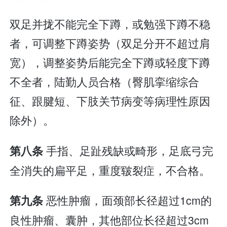
双足并拢不能完全下蹲，或勉强下蹲不稳
者，可调整下蹲姿势（双足分开不超过肩
宽），调整姿势后能完全下蹲或轻度下蹲
不全者，陆勤人员合格（臀肌挛缩综合
征、跟腱短、下肢关节病变等病理性原因
除外）。
手指、足趾残缺或畸形，足底弓完
第八条
全消失的扁平足，重度皲裂症，不合格。
恶性肿瘤，面颈部长径超过1cm的
第九条
良性肿瘤、囊肿，其他部位长径超过3cm