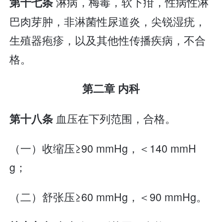
淋病，梅毒，软下疳，性病性淋
第十七条
巴肉芽肿，非淋菌性尿道炎，尖锐湿疣，
生殖器疱疹，以及其他性传播疾病，不合
格。
第二章 内科
血压在下列范围，合格。
第十八条
（一）收缩压≥90 mmHg，＜140 mmH
g；
（二）舒张压≥60 mmHg，＜90 mmHg。