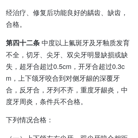
经治疗、修复后功能良好的龋齿、缺齿，
合格。
中度以上氟斑牙及牙釉质发育
第四十二条
不全，切牙、尖牙、双尖牙明显缺损或缺
失，超牙合超过0.5cm，开牙合超过0.3c
m，上下颌牙咬合到对侧牙龈的深覆牙
合，反牙合，牙列不齐，重度牙龈炎，中
度牙周炎，条件兵不合格。
下列情况合格：
（一）上下颌左右尖牙、双尖牙咬合相距