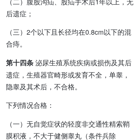
（二）腹股沟疝、股疝手术后1年以上，无
后遗症；
（三）2个以下且长径均在0.8cm以下的混
合痔。
泌尿生殖系统疾病或损伤及其后
第十四条
遗症，生殖器官畸形或发育不全，单睾，
隐睾及其术后，不合格。
下列情况合格：
（一）无自觉症状的轻度非交通性精索鞘
膜积液，不大于健侧睾丸（条件兵除