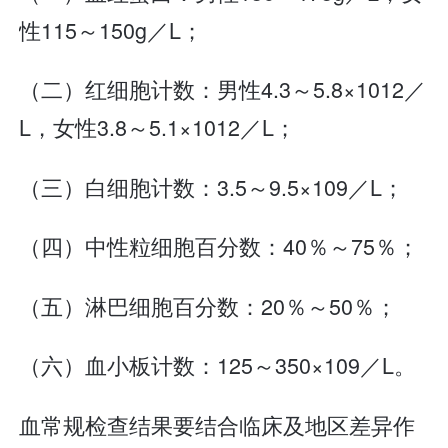
性115～150g／L；
（二）红细胞计数：男性4.3～5.8×1012／
L，女性3.8～5.1×1012／L；
（三）白细胞计数：3.5～9.5×109／L；
（四）中性粒细胞百分数：40％～75％；
（五）淋巴细胞百分数：20％～50％；
（六）血小板计数：125～350×109／L。
血常规检查结果要结合临床及地区差异作