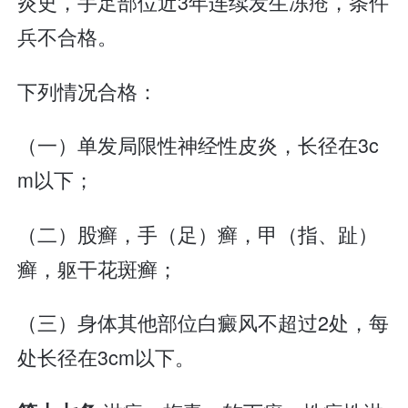
炎史，手足部位近3年连续发生冻疮，条件
兵不合格。
下列情况合格：
（一）单发局限性神经性皮炎，长径在3c
m以下；
（二）股癣，手（足）癣，甲（指、趾）
癣，躯干花斑癣；
（三）身体其他部位白癜风不超过2处，每
处长径在3cm以下。