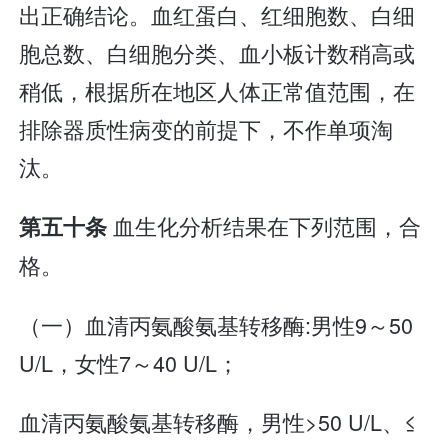
出正确结论。血红蛋白、红细胞数、白细
胞总数、白细胞分类、血小板计数稍高或
稍低，根据所在地区人体正常值范围，在
排除器质性病变的前提下，不作单项淘
汰。
血生化分析结果在下列范围，合
第五十条
格。
（一）血清丙氨酸氨基转移酶:男性9～50
U/L，女性7～40 U/L；
血清丙氨酸氨基转移酶，男性>50 U/L、≤