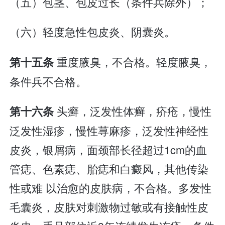
（五）包茎、包皮过长（条件兵除外）；
（六）轻度急性包皮炎、阴囊炎。
重度腋臭，不合格。轻度腋臭，
第十五条
条件兵不合格。
头癣，泛发性体癣，疥疮，慢性
第十六条
泛发性湿疹，慢性荨麻疹，泛发性神经性
皮炎，银屑病，面颈部长径超过1cm的血
管痣、色素痣、胎痣和白癜风，其他传染
性或难 以治愈的皮肤病，不合格。多发性
毛囊炎，皮肤对刺激物过敏或有接触性皮