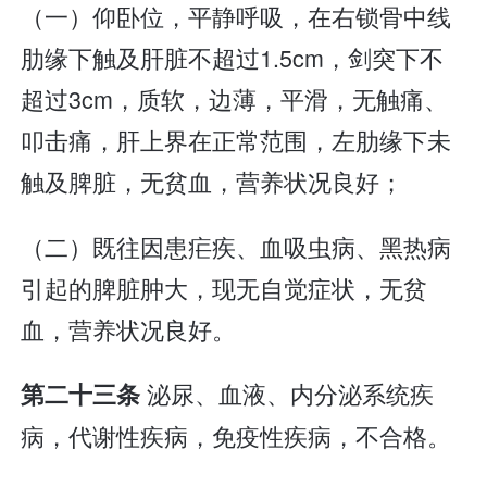
（一）仰卧位，平静呼吸，在右锁骨中线
肋缘下触及肝脏不超过1.5cm，剑突下不
超过3cm，质软，边薄，平滑，无触痛、
叩击痛，肝上界在正常范围，左肋缘下未
触及脾脏，无贫血，营养状况良好；
（二）既往因患疟疾、血吸虫病、黑热病
引起的脾脏肿大，现无自觉症状，无贫
血，营养状况良好。
泌尿、血液、内分泌系统疾
第二十三条
病，代谢性疾病，免疫性疾病，不合格。