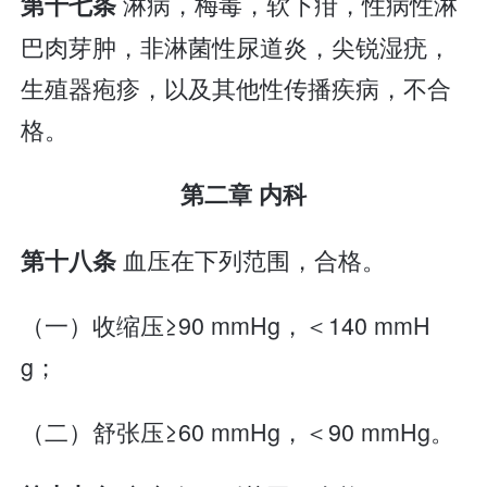
淋病，梅毒，软下疳，性病性淋
第十七条
巴肉芽肿，非淋菌性尿道炎，尖锐湿疣，
生殖器疱疹，以及其他性传播疾病，不合
格。
第二章 内科
血压在下列范围，合格。
第十八条
（一）收缩压≥90 mmHg，＜140 mmH
g；
（二）舒张压≥60 mmHg，＜90 mmHg。