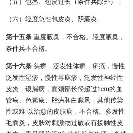
（五）包茎、包皮过长（条件兵除外）；
（六）轻度急性包皮炎、阴囊炎。
重度腋臭，不合格。轻度腋臭，
第十五条
条件兵不合格。
头癣，泛发性体癣，疥疮，慢性
第十六条
泛发性湿疹，慢性荨麻疹，泛发性神经性
皮炎，银屑病，面颈部长径超过1cm的血
管痣、色素痣、胎痣和白癜风，其他传染
性或难 以治愈的皮肤病，不合格。多发性
毛囊炎，皮肤对刺激物过敏或有接触性皮