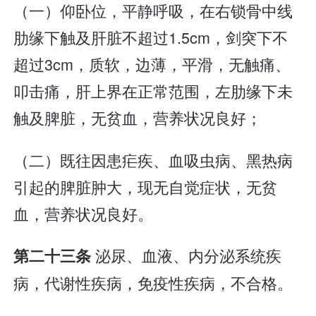
（一）仰卧位，平静呼吸，在右锁骨中线
肋缘下触及肝脏不超过1.5cm，剑突下不
超过3cm，质软，边薄，平滑，无触痛、
叩击痛，肝上界在正常范围，左肋缘下未
触及脾脏，无贫血，营养状况良好；
（二）既往因患疟疾、血吸虫病、黑热病
引起的脾脏肿大，现无自觉症状，无贫
血，营养状况良好。
泌尿、血液、内分泌系统疾
第二十三条
病，代谢性疾病，免疫性疾病，不合格。