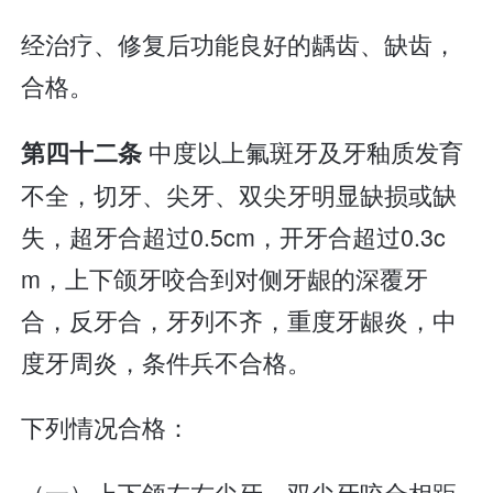
经治疗、修复后功能良好的龋齿、缺齿，
合格。
中度以上氟斑牙及牙釉质发育
第四十二条
不全，切牙、尖牙、双尖牙明显缺损或缺
失，超牙合超过0.5cm，开牙合超过0.3c
m，上下颌牙咬合到对侧牙龈的深覆牙
合，反牙合，牙列不齐，重度牙龈炎，中
度牙周炎，条件兵不合格。
下列情况合格：
（一）上下颌左右尖牙、双尖牙咬合相距