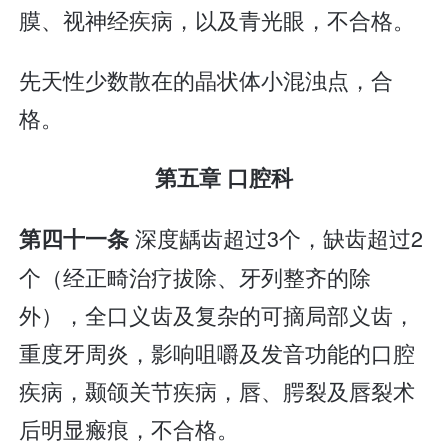
膜、视神经疾病，以及青光眼，不合格。
先天性少数散在的晶状体小混浊点，合
格。
第五章 口腔科
深度龋齿超过3个，缺齿超过2
第四十一条
个（经正畸治疗拔除、牙列整齐的除
外），全口义齿及复杂的可摘局部义齿，
重度牙周炎，影响咀嚼及发音功能的口腔
疾病，颞颌关节疾病，唇、腭裂及唇裂术
后明显瘢痕，不合格。