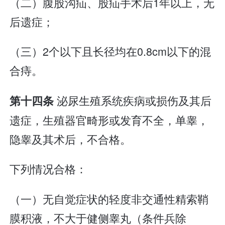
（二）腹股沟疝、股疝手术后1年以上，无
后遗症；
（三）2个以下且长径均在0.8cm以下的混
合痔。
泌尿生殖系统疾病或损伤及其后
第十四条
遗症，生殖器官畸形或发育不全，单睾，
隐睾及其术后，不合格。
下列情况合格：
（一）无自觉症状的轻度非交通性精索鞘
膜积液，不大于健侧睾丸（条件兵除