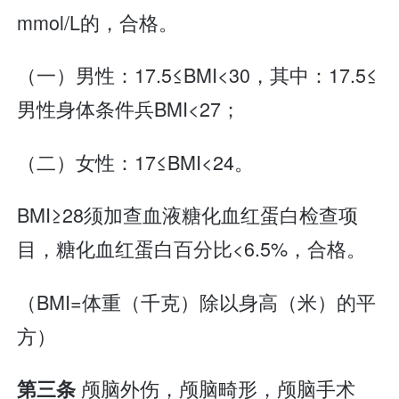
mmol/L的，合格。
（一）男性：17.5≤BMI<30，其中：17.5≤
男性身体条件兵BMI<27；
（二）女性：17≤BMI<24。
BMI≥28须加查血液糖化血红蛋白检查项
目，糖化血红蛋白百分比<6.5%，合格。
（BMI=体重（千克）除以身高（米）的平
方）
颅脑外伤，颅脑畸形，颅脑手术
第三条