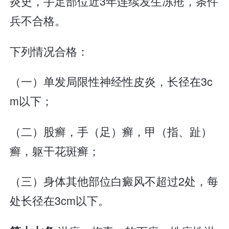
炎史，手足部位近3年连续发生冻疮，条件
兵不合格。
下列情况合格：
（一）单发局限性神经性皮炎，长径在3c
m以下；
（二）股癣，手（足）癣，甲（指、趾）
癣，躯干花斑癣；
（三）身体其他部位白癜风不超过2处，每
处长径在3cm以下。