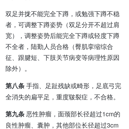
双足并拢不能完全下蹲，或勉强下蹲不稳
者，可调整下蹲姿势（双足分开不超过肩
宽），调整姿势后能完全下蹲或轻度下蹲
不全者，陆勤人员合格（臀肌挛缩综合
征、跟腱短、下肢关节病变等病理性原因
除外）。
手指、足趾残缺或畸形，足底弓完
第八条
全消失的扁平足，重度皲裂症，不合格。
恶性肿瘤，面颈部长径超过1cm的
第九条
良性肿瘤、囊肿，其他部位长径超过3cm