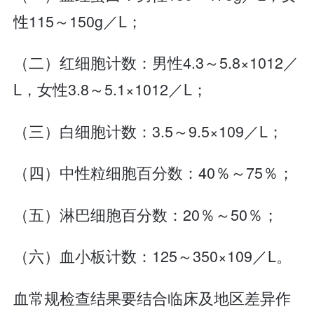
性115～150g／L；
（二）红细胞计数：男性4.3～5.8×1012／
L，女性3.8～5.1×1012／L；
（三）白细胞计数：3.5～9.5×109／L；
（四）中性粒细胞百分数：40％～75％；
（五）淋巴细胞百分数：20％～50％；
（六）血小板计数：125～350×109／L。
血常规检查结果要结合临床及地区差异作