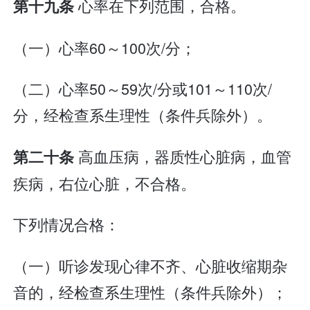
心率在下列范围，合格。
第十九条
（一）心率60～100次/分；
（二）心率50～59次/分或101～110次/
分，经检查系生理性（条件兵除外）。
高血压病，器质性心脏病，血管
第二十条
疾病，右位心脏，不合格。
下列情况合格：
（一）听诊发现心律不齐、心脏收缩期杂
音的，经检查系生理性（条件兵除外）；