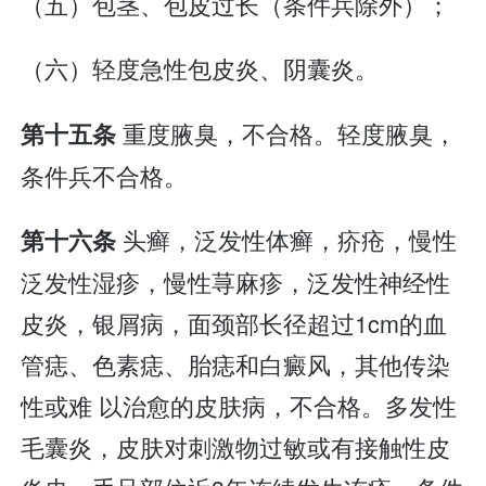
（五）包茎、包皮过长（条件兵除外）；
（六）轻度急性包皮炎、阴囊炎。
重度腋臭，不合格。轻度腋臭，
第十五条
条件兵不合格。
头癣，泛发性体癣，疥疮，慢性
第十六条
泛发性湿疹，慢性荨麻疹，泛发性神经性
皮炎，银屑病，面颈部长径超过1cm的血
管痣、色素痣、胎痣和白癜风，其他传染
性或难 以治愈的皮肤病，不合格。多发性
毛囊炎，皮肤对刺激物过敏或有接触性皮