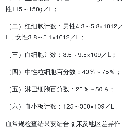
性115～150g／L；
（二）红细胞计数：男性4.3～5.8×1012／
L，女性3.8～5.1×1012／L；
（三）白细胞计数：3.5～9.5×109／L；
（四）中性粒细胞百分数：40％～75％；
（五）淋巴细胞百分数：20％～50％；
（六）血小板计数：125～350×109／L。
血常规检查结果要结合临床及地区差异作