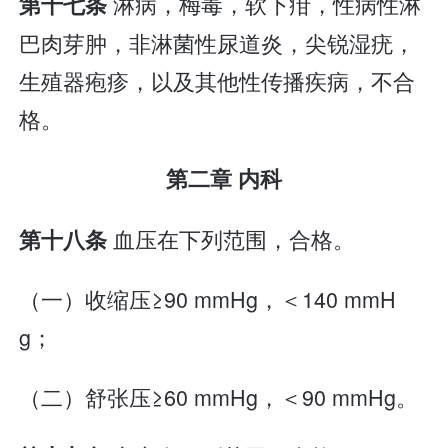
淋病，梅毒，软下疳，性病性淋
第十七条
巴肉芽肿，非淋菌性尿道炎，尖锐湿疣，
生殖器疱疹，以及其他性传播疾病，不合
格。
第二章 内科
血压在下列范围，合格。
第十八条
（一）收缩压≥90 mmHg，＜140 mmH
g；
（二）舒张压≥60 mmHg，＜90 mmHg。