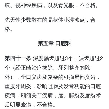
膜、视神经疾病，以及青光眼，不合格。
先天性少数散在的晶状体小混浊点，合
格。
第五章 口腔科
深度龋齿超过3个，缺齿超过2
第四十一条
个（经正畸治疗拔除、牙列整齐的除
外），全口义齿及复杂的可摘局部义齿，
重度牙周炎，影响咀嚼及发音功能的口腔
疾病，颞颌关节疾病，唇、腭裂及唇裂术
后明显瘢痕，不合格。