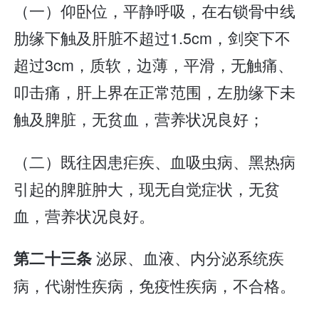
（一）仰卧位，平静呼吸，在右锁骨中线
肋缘下触及肝脏不超过1.5cm，剑突下不
超过3cm，质软，边薄，平滑，无触痛、
叩击痛，肝上界在正常范围，左肋缘下未
触及脾脏，无贫血，营养状况良好；
（二）既往因患疟疾、血吸虫病、黑热病
引起的脾脏肿大，现无自觉症状，无贫
血，营养状况良好。
泌尿、血液、内分泌系统疾
第二十三条
病，代谢性疾病，免疫性疾病，不合格。