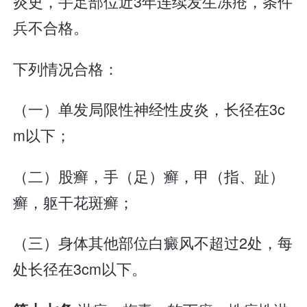
炎史，手足部位近3年连续发生冻疮，条件
兵不合格。
下列情况合格：
（一）单发局限性神经性皮炎，长径在3c
m以下；
（二）股癣，手（足）癣，甲（指、趾）
癣，躯干花斑癣；
（三）身体其他部位白癜风不超过2处，每
处长径在3cm以下。