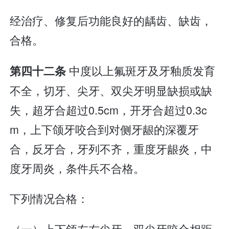
经治疗、修复后功能良好的龋齿、缺齿，
合格。
中度以上氟斑牙及牙釉质发育
第四十二条
不全，切牙、尖牙、双尖牙明显缺损或缺
失，超牙合超过0.5cm，开牙合超过0.3c
m，上下颌牙咬合到对侧牙龈的深覆牙
合，反牙合，牙列不齐，重度牙龈炎，中
度牙周炎，条件兵不合格。
下列情况合格：
（一）上下颌左右尖牙、双尖牙咬合相距