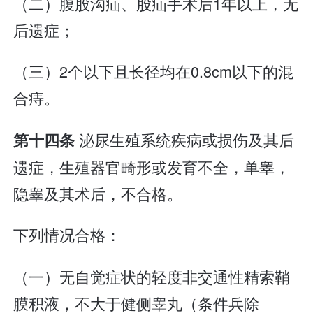
（二）腹股沟疝、股疝手术后1年以上，无
后遗症；
（三）2个以下且长径均在0.8cm以下的混
合痔。
泌尿生殖系统疾病或损伤及其后
第十四条
遗症，生殖器官畸形或发育不全，单睾，
隐睾及其术后，不合格。
下列情况合格：
（一）无自觉症状的轻度非交通性精索鞘
膜积液，不大于健侧睾丸（条件兵除