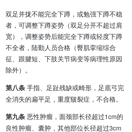
双足并拢不能完全下蹲，或勉强下蹲不稳
者，可调整下蹲姿势（双足分开不超过肩
宽），调整姿势后能完全下蹲或轻度下蹲
不全者，陆勤人员合格（臀肌挛缩综合
征、跟腱短、下肢关节病变等病理性原因
除外）。
手指、足趾残缺或畸形，足底弓完
第八条
全消失的扁平足，重度皲裂症，不合格。
恶性肿瘤，面颈部长径超过1cm的
第九条
良性肿瘤、囊肿，其他部位长径超过3cm