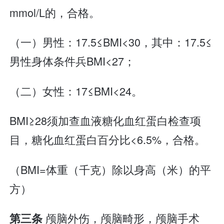
mmol/L的，合格。
（一）男性：17.5≤BMI<30，其中：17.5≤
男性身体条件兵BMI<27；
（二）女性：17≤BMI<24。
BMI≥28须加查血液糖化血红蛋白检查项
目，糖化血红蛋白百分比<6.5%，合格。
（BMI=体重（千克）除以身高（米）的平
方）
颅脑外伤，颅脑畸形，颅脑手术
第三条