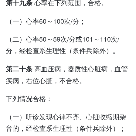
心率在下列范围，合格。
第十九条
（一）心率60～100次/分；
（二）心率50～59次/分或101～110次/
分，经检查系生理性（条件兵除外）。
高血压病，器质性心脏病，血管
第二十条
疾病，右位心脏，不合格。
下列情况合格：
（一）听诊发现心律不齐、心脏收缩期杂
音的，经检查系生理性（条件兵除外）；