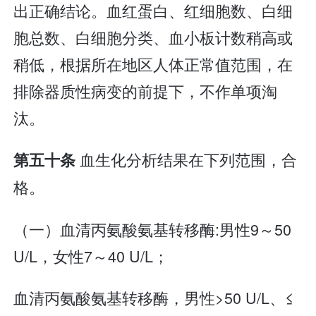
出正确结论。血红蛋白、红细胞数、白细
胞总数、白细胞分类、血小板计数稍高或
稍低，根据所在地区人体正常值范围，在
排除器质性病变的前提下，不作单项淘
汰。
血生化分析结果在下列范围，合
第五十条
格。
（一）血清丙氨酸氨基转移酶:男性9～50
U/L，女性7～40 U/L；
血清丙氨酸氨基转移酶，男性>50 U/L、≤