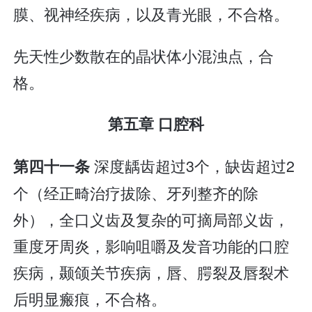
膜、视神经疾病，以及青光眼，不合格。
先天性少数散在的晶状体小混浊点，合
格。
第五章 口腔科
深度龋齿超过3个，缺齿超过2
第四十一条
个（经正畸治疗拔除、牙列整齐的除
外），全口义齿及复杂的可摘局部义齿，
重度牙周炎，影响咀嚼及发音功能的口腔
疾病，颞颌关节疾病，唇、腭裂及唇裂术
后明显瘢痕，不合格。