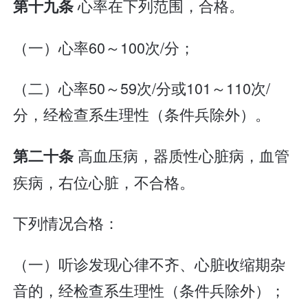
心率在下列范围，合格。
第十九条
（一）心率60～100次/分；
（二）心率50～59次/分或101～110次/
分，经检查系生理性（条件兵除外）。
高血压病，器质性心脏病，血管
第二十条
疾病，右位心脏，不合格。
下列情况合格：
（一）听诊发现心律不齐、心脏收缩期杂
音的，经检查系生理性（条件兵除外）；