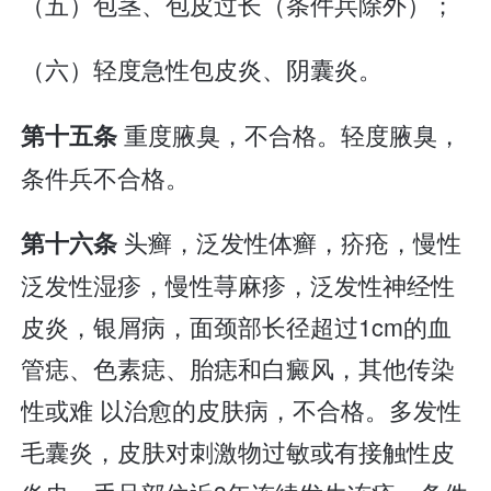
（五）包茎、包皮过长（条件兵除外）；
（六）轻度急性包皮炎、阴囊炎。
重度腋臭，不合格。轻度腋臭，
第十五条
条件兵不合格。
头癣，泛发性体癣，疥疮，慢性
第十六条
泛发性湿疹，慢性荨麻疹，泛发性神经性
皮炎，银屑病，面颈部长径超过1cm的血
管痣、色素痣、胎痣和白癜风，其他传染
性或难 以治愈的皮肤病，不合格。多发性
毛囊炎，皮肤对刺激物过敏或有接触性皮