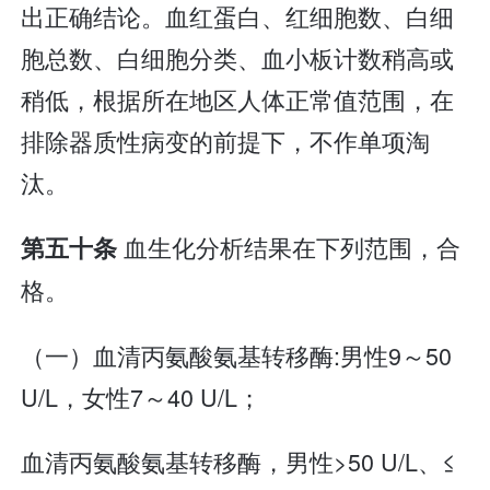
出正确结论。血红蛋白、红细胞数、白细
胞总数、白细胞分类、血小板计数稍高或
稍低，根据所在地区人体正常值范围，在
排除器质性病变的前提下，不作单项淘
汰。
血生化分析结果在下列范围，合
第五十条
格。
（一）血清丙氨酸氨基转移酶:男性9～50
U/L，女性7～40 U/L；
血清丙氨酸氨基转移酶，男性>50 U/L、≤