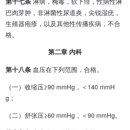
淋病，梅毒，软下疳，性病性淋
第十七条
巴肉芽肿，非淋菌性尿道炎，尖锐湿疣，
生殖器疱疹，以及其他性传播疾病，不合
格。
第二章 内科
血压在下列范围，合格。
第十八条
（一）收缩压≥90 mmHg，＜140 mmH
g；
（二）舒张压≥60 mmHg，＜90 mmHg。