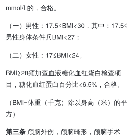
mmol/L的，合格。
（一）男性：17.5≤BMI<30，其中：17.5≤
男性身体条件兵BMI<27；
（二）女性：17≤BMI<24。
BMI≥28须加查血液糖化血红蛋白检查项
目，糖化血红蛋白百分比<6.5%，合格。
（BMI=体重（千克）除以身高（米）的平
方）
颅脑外伤，颅脑畸形，颅脑手术
第三条