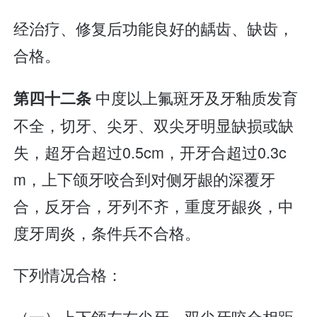
经治疗、修复后功能良好的龋齿、缺齿，
合格。
中度以上氟斑牙及牙釉质发育
第四十二条
不全，切牙、尖牙、双尖牙明显缺损或缺
失，超牙合超过0.5cm，开牙合超过0.3c
m，上下颌牙咬合到对侧牙龈的深覆牙
合，反牙合，牙列不齐，重度牙龈炎，中
度牙周炎，条件兵不合格。
下列情况合格：
（一）上下颌左右尖牙、双尖牙咬合相距