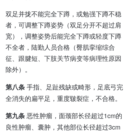
双足并拢不能完全下蹲，或勉强下蹲不稳
者，可调整下蹲姿势（双足分开不超过肩
宽），调整姿势后能完全下蹲或轻度下蹲
不全者，陆勤人员合格（臀肌挛缩综合
征、跟腱短、下肢关节病变等病理性原因
除外）。
手指、足趾残缺或畸形，足底弓完
第八条
全消失的扁平足，重度皲裂症，不合格。
恶性肿瘤，面颈部长径超过1cm的
第九条
良性肿瘤、囊肿，其他部位长径超过3cm