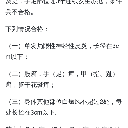
炎史，手足部位近3年连续发生冻疮，条件
兵不合格。
下列情况合格：
（一）单发局限性神经性皮炎，长径在3c
m以下；
（二）股癣，手（足）癣，甲（指、趾）
癣，躯干花斑癣；
（三）身体其他部位白癜风不超过2处，每
处长径在3cm以下。