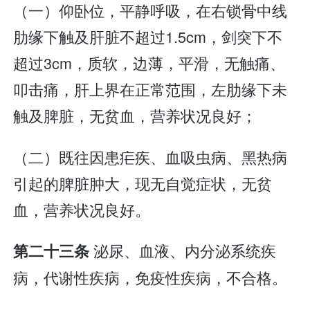
（一）仰卧位，平静呼吸，在右锁骨中线
肋缘下触及肝脏不超过1.5cm，剑突下不
超过3cm，质软，边薄，平滑，无触痛、
叩击痛，肝上界在正常范围，左肋缘下未
触及脾脏，无贫血，营养状况良好；
（二）既往因患疟疾、血吸虫病、黑热病
引起的脾脏肿大，现无自觉症状，无贫
血，营养状况良好。
泌尿、血液、内分泌系统疾
第二十三条
病，代谢性疾病，免疫性疾病，不合格。