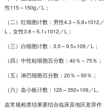
性115～150g／L；
（二）红细胞计数：男性4.3～5.8×1012／
L，女性3.8～5.1×1012／L；
（三）白细胞计数：3.5～9.5×109／L；
（四）中性粒细胞百分数：40％～75％；
（五）淋巴细胞百分数：20％～50％；
（六）血小板计数：125～350×109／L。
血常规检查结果要结合临床及地区差异作