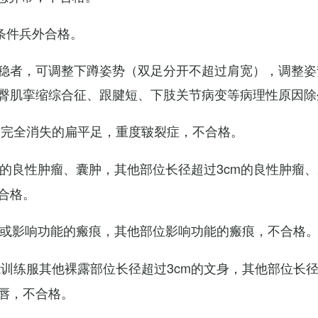
条件兵外合格。
稳者，可调整下蹲姿势（双足分开不超过肩宽），调整姿
臀肌挛缩综合征、跟腱短、下肢关节病变等病理性原因除
弓完全消失的扁平足，重度皲裂症，不合格。
m的良性肿瘤、囊肿，其他部位长径超过3cm的良性肿瘤
合格。
m或影响功能的瘢痕，其他部位影响功能的瘢痕，不合格
训练服其他裸露部位长径超过3cm的文身，其他部位长径超
唇，不合格。