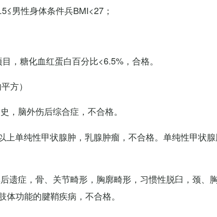
7.5≤男性身体条件兵BMI<27；
项目，糖化血红蛋白百分比<6.5%，合格。
的平方）
术史，脑外伤后综合症，不合格。
以上单纯性甲状腺肿，乳腺肿瘤，不合格。单纯性甲状腺
其后遗症，骨、关节畸形，胸廓畸形，习惯性脱臼，颈、
肢体功能的腱鞘疾病，不合格。