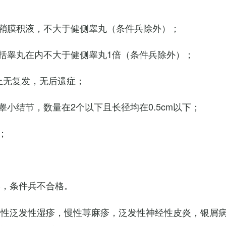
鞘膜积液，不大于健侧睾丸（条件兵除外）；
括睾丸在内不大于健侧睾丸1倍（条件兵除外）；
上无复发，无后遗症；
小结节，数量在2个以下且长径均在0.5cm以下；
；
臭，条件兵不合格。
慢性泛发性湿疹，慢性荨麻疹，泛发性神经性皮炎，银屑