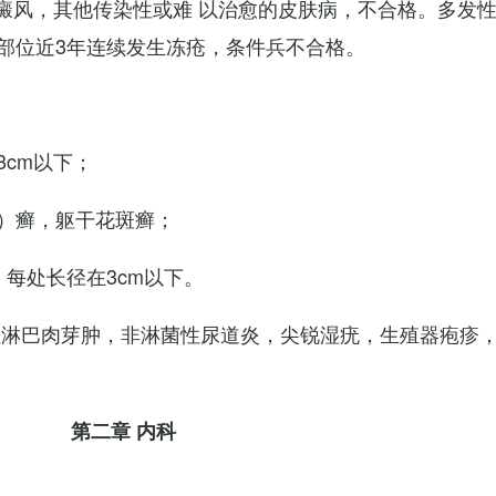
白癜风，其他传染性或难 以治愈的皮肤病，不合格。多发
部位近3年连续发生冻疮，条件兵不合格。
cm以下；
）癣，躯干花斑癣；
每处长径在3cm以下。
性淋巴肉芽肿，非淋菌性尿道炎，尖锐湿疣，生殖器疱疹
第二章 内科