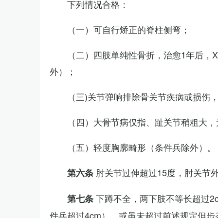
下列情况合格：
（一）可自行矫正的脊柱侧弯；
（二）四肢单纯性骨折，治愈1年后，
外）；
（三)关节弹响排除骨关节疾病或损伤
（四）大骨节病仅指、趾关节稍粗大，
（五）轻度胸廓畸形（条件兵除外）。
肘关节过伸超过15度，肘关节
第六条
下蹲不全，两下肢不等长超过2
第七条
件兵超过4cm），或虽未超过前述规定但步