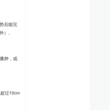
势后能完
外）。
、囊肿，或
。
过10cm