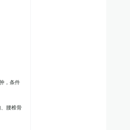
肿，条件
胸、腰椎骨