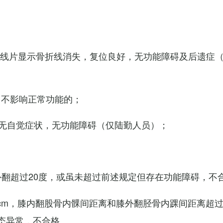
X线片显示骨折线消失，复位良好，无功能障碍及后遗症
，不影响正常功能的；
无自觉症状，无功能障碍（仅陆勤人员）；
外翻超过20度，或虽未超过前述规定但存在功能障碍，不
cm，膝内翻股骨内髁间距离和膝外翻胫骨内踝间距离超过
态异常，不合格。