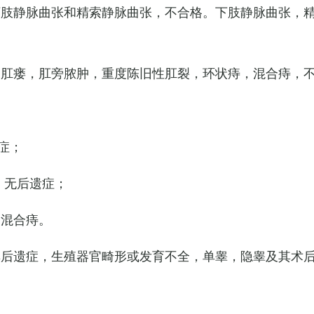
下肢静脉曲张和精索静脉曲张，不合格。下肢静脉曲张，
，肛瘘，肛旁脓肿，重度陈旧性肛裂，环状痔，混合痔，
症；
，无后遗症；
的混合痔。
其后遗症，生殖器官畸形或发育不全，单睾，隐睾及其术