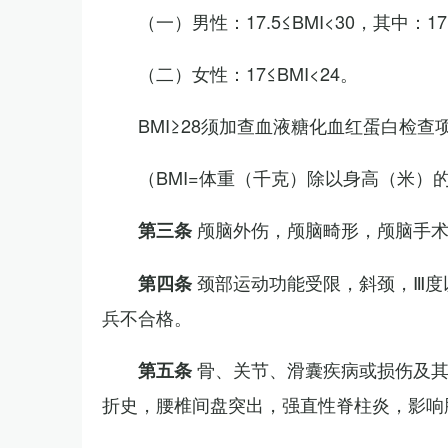
（一）男性：17.5≤BMI<30，其中：1
（二）女性：17≤BMI<24。
BMI≥28须加查血液糖化血红蛋白检查
（BMI=体重（千克）除以身高（米）
颅脑外伤，颅脑畸形，颅脑手
第三条
颈部运动功能受限，斜颈，Ⅲ度
第四条
兵不合格。
骨、关节、滑囊疾病或损伤及
第五条
折史，腰椎间盘突出，强直性脊柱炎，影响