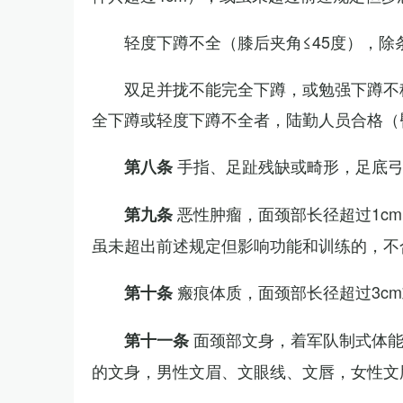
轻度下蹲不全（膝后夹角≤45度），除
双足并拢不能完全下蹲，或勉强下蹲不
全下蹲或轻度下蹲不全者，陆勤人员合格（
手指、足趾残缺或畸形，足底
第八条
恶性肿瘤，面颈部长径超过1c
第九条
虽未超出前述规定但影响功能和训练的，不
瘢痕体质，面颈部长径超过3c
第十条
面颈部文身，着军队制式体能
第十一条
的文身，男性文眉、文眼线、文唇，女性文