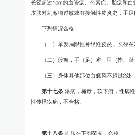
长径超过1cm的血管痣、色素痣、胎痣和
皮肤对刺激物过敏或有接触性皮炎史，手足
下列情况合格：
（一）单发局限性神经性皮炎，长径在3
（二）股癣，手（足）癣，甲（指、趾
（三）身体其他部位白癜风不超过2处，
淋病，梅毒，软下疳，性病
第十七条
性传播疾病，不合格。
血压在下列范围，合格。
第十八条