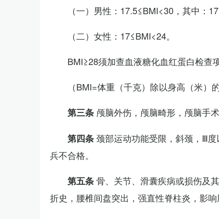
（一）男性：17.5≤BMI<30，其中：1
（二）女性：17≤BMI<24。
BMI≥28须加查血液糖化血红蛋白检查
（BMI=体重（千克）除以身高（米）
颅脑外伤，颅脑畸形，颅脑手
第三条
颈部运动功能受限，斜颈，Ⅲ度
第四条
兵不合格。
骨、关节、滑囊疾病或损伤及
第五条
折史，腰椎间盘突出，强直性脊柱炎，影响