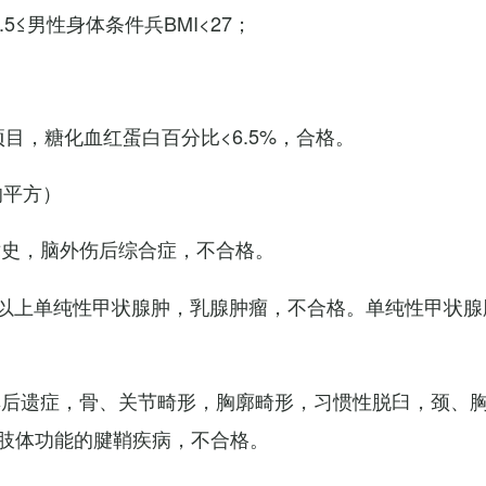
7.5≤男性身体条件兵BMI<27；
项目，糖化血红蛋白百分比<6.5%，合格。
的平方）
术史，脑外伤后综合症，不合格。
以上单纯性甲状腺肿，乳腺肿瘤，不合格。单纯性甲状腺
其后遗症，骨、关节畸形，胸廓畸形，习惯性脱臼，颈、
肢体功能的腱鞘疾病，不合格。