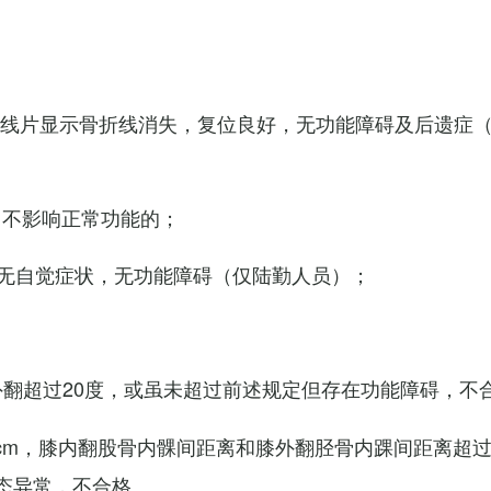
X线片显示骨折线消失，复位良好，无功能障碍及后遗症
，不影响正常功能的；
无自觉症状，无功能障碍（仅陆勤人员）；
外翻超过20度，或虽未超过前述规定但存在功能障碍，不
cm，膝内翻股骨内髁间距离和膝外翻胫骨内踝间距离超过
态异常，不合格。