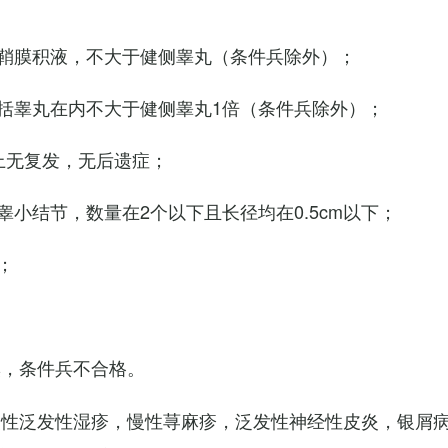
鞘膜积液，不大于健侧睾丸（条件兵除外）；
括睾丸在内不大于健侧睾丸1倍（条件兵除外）；
上无复发，无后遗症；
小结节，数量在2个以下且长径均在0.5cm以下；
；
臭，条件兵不合格。
慢性泛发性湿疹，慢性荨麻疹，泛发性神经性皮炎，银屑