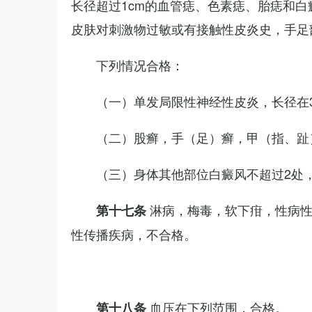
长径超过1cm的血管痣、色素痣、胎痣和
皮肤对刺激物过敏或有接触性皮炎史，手足
下列情况合格：
（一）单发局限性神经性皮炎，长径在3
（二）股癣，手（足）癣，甲（指、趾
（三）身体其他部位白癜风不超过2处，
淋病，梅毒，软下疳，性病
第十七条
性传播疾病，不合格。
血压在下列范围，合格。
第十八条