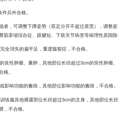
条件兵外合格。
稳者，可调整下蹲姿势（双足分开不超过肩宽），调整姿
臀肌挛缩综合征、跟腱短、下肢关节病变等病理性原因除
弓完全消失的扁平足，重度皲裂症，不合格。
m的良性肿瘤、囊肿，其他部位长径超过3cm的良性肿瘤
合格。
m或影响功能的瘢痕，其他部位影响功能的瘢痕，不合格
训练服其他裸露部位长径超过3cm的文身，其他部位长径超
唇，不合格。