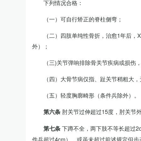
下列情况合格：
（一）可自行矫正的脊柱侧弯；
（二）四肢单纯性骨折，治愈1年后，
外）；
（三)关节弹响排除骨关节疾病或损伤
（四）大骨节病仅指、趾关节稍粗大，
（五）轻度胸廓畸形（条件兵除外）。
肘关节过伸超过15度，肘关节
第六条
下蹲不全，两下肢不等长超过2
第七条
件兵超过4cm），或虽未超过前述规定但步