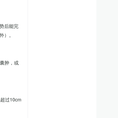
势后能完
外）。
、囊肿，或
。
过10cm