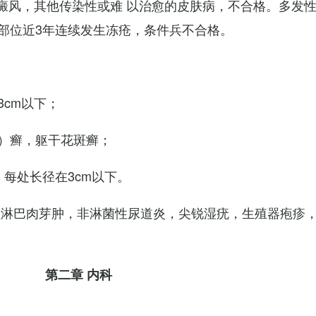
白癜风，其他传染性或难 以治愈的皮肤病，不合格。多发
部位近3年连续发生冻疮，条件兵不合格。
cm以下；
）癣，躯干花斑癣；
每处长径在3cm以下。
性淋巴肉芽肿，非淋菌性尿道炎，尖锐湿疣，生殖器疱疹
第二章 内科