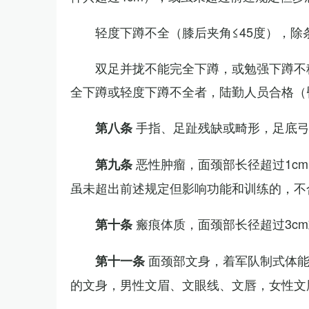
轻度下蹲不全（膝后夹角≤45度），除
双足并拢不能完全下蹲，或勉强下蹲不
全下蹲或轻度下蹲不全者，陆勤人员合格（
手指、足趾残缺或畸形，足底
第八条
恶性肿瘤，面颈部长径超过1c
第九条
虽未超出前述规定但影响功能和训练的，不
瘢痕体质，面颈部长径超过3c
第十条
面颈部文身，着军队制式体能
第十一条
的文身，男性文眉、文眼线、文唇，女性文