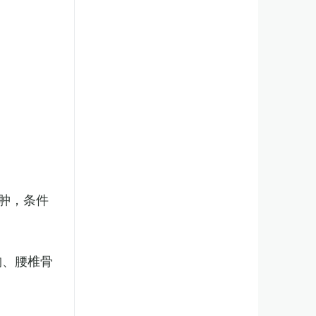
肿，条件
胸、腰椎骨