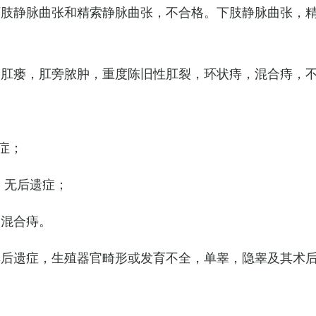
下肢静脉曲张和精索静脉曲张，不合格。下肢静脉曲张，
，肛瘘，肛旁脓肿，重度陈旧性肛裂，环状痔，混合痔，
症；
，无后遗症；
的混合痔。
其后遗症，生殖器官畸形或发育不全，单睾，隐睾及其术