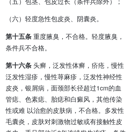
（五）包茎、包皮过长（条件兵除外）；
（六）轻度急性包皮炎、阴囊炎。
重度腋臭，不合格。轻度腋臭，
第十五条
条件兵不合格。
头癣，泛发性体癣，疥疮，慢性
第十六条
泛发性湿疹，慢性荨麻疹，泛发性神经性
皮炎，银屑病，面颈部长径超过1cm的血
管痣、色素痣、胎痣和白癜风，其他传染
性或难 以治愈的皮肤病，不合格。多发性
毛囊炎，皮肤对刺激物过敏或有接触性皮