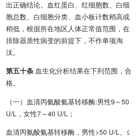
出正确结论。血红蛋白、红细胞数、白细
胞总数、白细胞分类、血小板计数稍高或
稍低，根据所在地区人体正常值范围，在
排除器质性病变的前提下，不作单项淘
汰。
血生化分析结果在下列范围，合
第五十条
格。
（一）血清丙氨酸氨基转移酶:男性9～50
U/L，女性7～40 U/L；
血清丙氨酸氨基转移酶，男性>50 U/L、≤