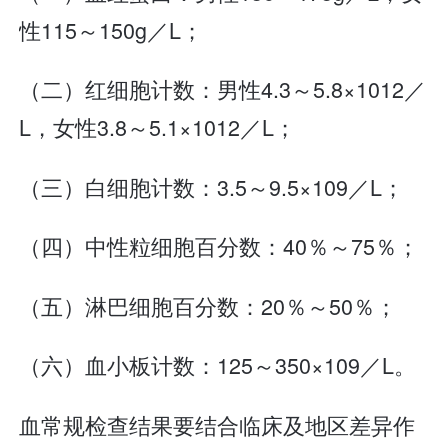
性115～150g／L；
（二）红细胞计数：男性4.3～5.8×1012／
L，女性3.8～5.1×1012／L；
（三）白细胞计数：3.5～9.5×109／L；
（四）中性粒细胞百分数：40％～75％；
（五）淋巴细胞百分数：20％～50％；
（六）血小板计数：125～350×109／L。
血常规检查结果要结合临床及地区差异作