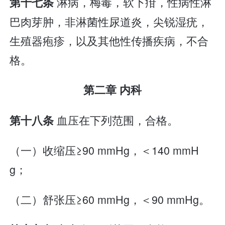
淋病，梅毒，软下疳，性病性淋
第十七条
巴肉芽肿，非淋菌性尿道炎，尖锐湿疣，
生殖器疱疹，以及其他性传播疾病，不合
格。
第二章 内科
血压在下列范围，合格。
第十八条
（一）收缩压≥90 mmHg，＜140 mmH
g；
（二）舒张压≥60 mmHg，＜90 mmHg。