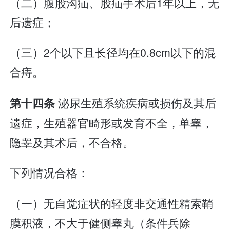
（二）腹股沟疝、股疝手术后1年以上，无
后遗症；
（三）2个以下且长径均在0.8cm以下的混
合痔。
泌尿生殖系统疾病或损伤及其后
第十四条
遗症，生殖器官畸形或发育不全，单睾，
隐睾及其术后，不合格。
下列情况合格：
（一）无自觉症状的轻度非交通性精索鞘
膜积液，不大于健侧睾丸（条件兵除