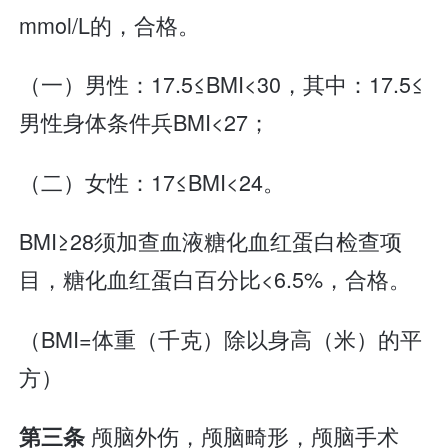
mmol/L的，合格。
（一）男性：17.5≤BMI<30，其中：17.5≤
男性身体条件兵BMI<27；
（二）女性：17≤BMI<24。
BMI≥28须加查血液糖化血红蛋白检查项
目，糖化血红蛋白百分比<6.5%，合格。
（BMI=体重（千克）除以身高（米）的平
方）
颅脑外伤，颅脑畸形，颅脑手术
第三条