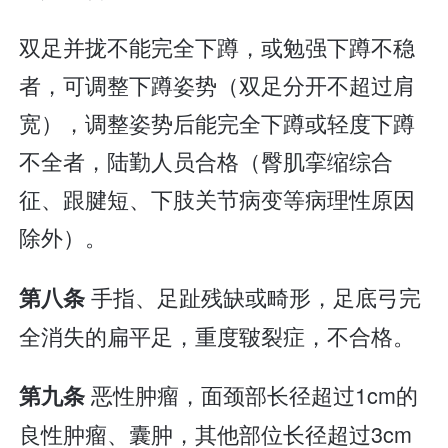
双足并拢不能完全下蹲，或勉强下蹲不稳
者，可调整下蹲姿势（双足分开不超过肩
宽），调整姿势后能完全下蹲或轻度下蹲
不全者，陆勤人员合格（臀肌挛缩综合
征、跟腱短、下肢关节病变等病理性原因
除外）。
手指、足趾残缺或畸形，足底弓完
第八条
全消失的扁平足，重度皲裂症，不合格。
恶性肿瘤，面颈部长径超过1cm的
第九条
良性肿瘤、囊肿，其他部位长径超过3cm