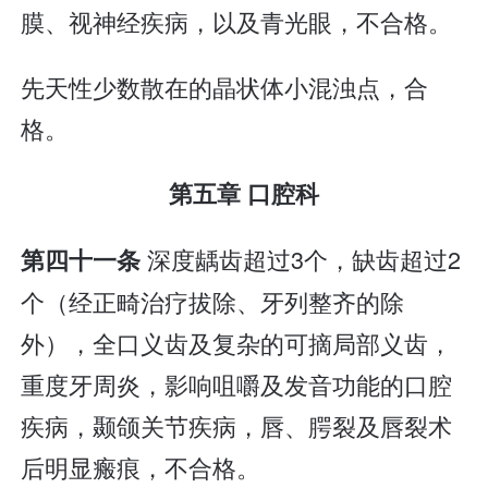
膜、视神经疾病，以及青光眼，不合格。
先天性少数散在的晶状体小混浊点，合
格。
第五章 口腔科
深度龋齿超过3个，缺齿超过2
第四十一条
个（经正畸治疗拔除、牙列整齐的除
外），全口义齿及复杂的可摘局部义齿，
重度牙周炎，影响咀嚼及发音功能的口腔
疾病，颞颌关节疾病，唇、腭裂及唇裂术
后明显瘢痕，不合格。