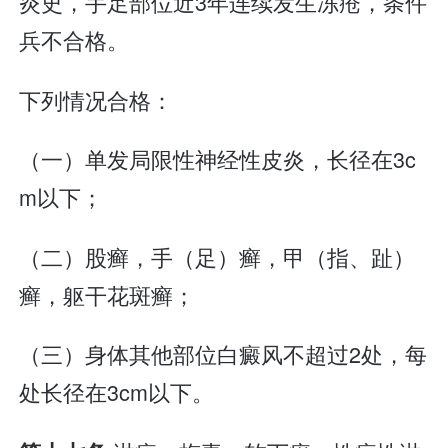
炎史，手足部位近3年连续发生冻疮，条件
兵不合格。
下列情况合格：
（一）单发局限性神经性皮炎，长径在3c
m以下；
（二）股癣，手（足）癣，甲（指、趾）
癣，躯干花斑癣；
（三）身体其他部位白癜风不超过2处，每
处长径在3cm以下。