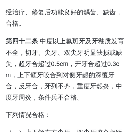
经治疗、修复后功能良好的龋齿、缺齿，
合格。
中度以上氟斑牙及牙釉质发育
第四十二条
不全，切牙、尖牙、双尖牙明显缺损或缺
失，超牙合超过0.5cm，开牙合超过0.3c
m，上下颌牙咬合到对侧牙龈的深覆牙
合，反牙合，牙列不齐，重度牙龈炎，中
度牙周炎，条件兵不合格。
下列情况合格：
（一）上下颌左右尖牙、双尖牙咬合相距