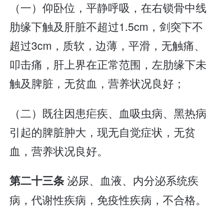
（一）仰卧位，平静呼吸，在右锁骨中线
肋缘下触及肝脏不超过1.5cm，剑突下不
超过3cm，质软，边薄，平滑，无触痛、
叩击痛，肝上界在正常范围，左肋缘下未
触及脾脏，无贫血，营养状况良好；
（二）既往因患疟疾、血吸虫病、黑热病
引起的脾脏肿大，现无自觉症状，无贫
血，营养状况良好。
泌尿、血液、内分泌系统疾
第二十三条
病，代谢性疾病，免疫性疾病，不合格。