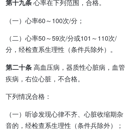
心率在下列范围，合格。
第十九条
（一）心率60～100次/分；
（二）心率50～59次/分或101～110次/
分，经检查系生理性（条件兵除外）。
高血压病，器质性心脏病，血管
第二十条
疾病，右位心脏，不合格。
下列情况合格：
（一）听诊发现心律不齐、心脏收缩期杂
音的，经检查系生理性（条件兵除外）；