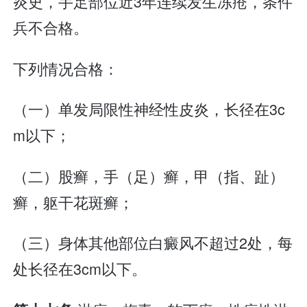
炎史，手足部位近3年连续发生冻疮，条件
兵不合格。
下列情况合格：
（一）单发局限性神经性皮炎，长径在3c
m以下；
（二）股癣，手（足）癣，甲（指、趾）
癣，躯干花斑癣；
（三）身体其他部位白癜风不超过2处，每
处长径在3cm以下。