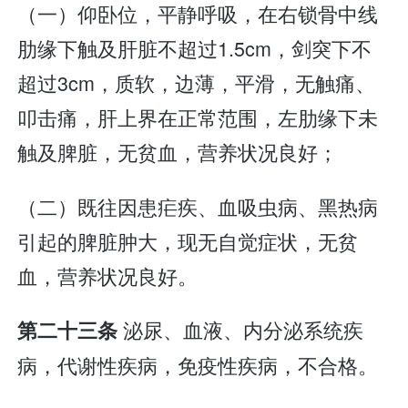
（一）仰卧位，平静呼吸，在右锁骨中线
肋缘下触及肝脏不超过1.5cm，剑突下不
超过3cm，质软，边薄，平滑，无触痛、
叩击痛，肝上界在正常范围，左肋缘下未
触及脾脏，无贫血，营养状况良好；
（二）既往因患疟疾、血吸虫病、黑热病
引起的脾脏肿大，现无自觉症状，无贫
血，营养状况良好。
泌尿、血液、内分泌系统疾
第二十三条
病，代谢性疾病，免疫性疾病，不合格。