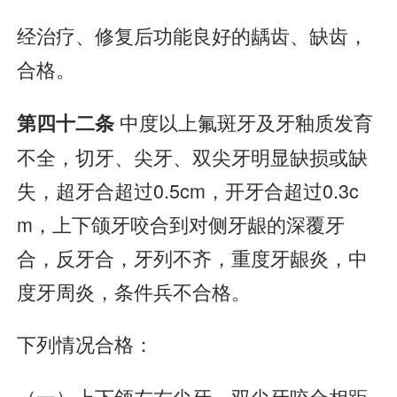
经治疗、修复后功能良好的龋齿、缺齿，
合格。
中度以上氟斑牙及牙釉质发育
第四十二条
不全，切牙、尖牙、双尖牙明显缺损或缺
失，超牙合超过0.5cm，开牙合超过0.3c
m，上下颌牙咬合到对侧牙龈的深覆牙
合，反牙合，牙列不齐，重度牙龈炎，中
度牙周炎，条件兵不合格。
下列情况合格：
（一）上下颌左右尖牙、双尖牙咬合相距