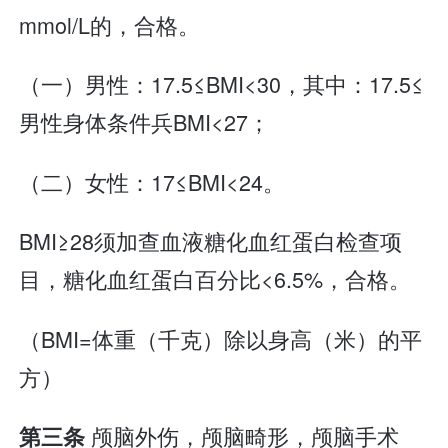
mmol/L的，合格。
（一）男性：17.5≤BMI<30，其中：17.5≤
男性身体条件兵BMI<27；
（二）女性：17≤BMI<24。
BMI≥28须加查血液糖化血红蛋白检查项
目，糖化血红蛋白百分比<6.5%，合格。
（BMI=体重（千克）除以身高（米）的平
方）
颅脑外伤，颅脑畸形，颅脑手术
第三条