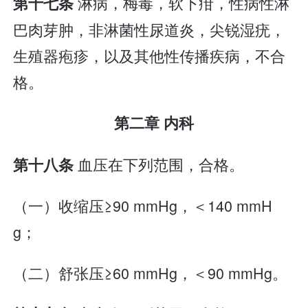
淋病，梅毒，软下疳，性病性淋
第十七条
巴肉芽肿，非淋菌性尿道炎，尖锐湿疣，
生殖器疱疹，以及其他性传播疾病，不合
格。
第二章 内科
血压在下列范围，合格。
第十八条
（一）收缩压≥90 mmHg，＜140 mmH
g；
（二）舒张压≥60 mmHg，＜90 mmHg。