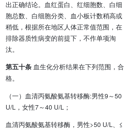
出正确结论。血红蛋白、红细胞数、白细
胞总数、白细胞分类、血小板计数稍高或
稍低，根据所在地区人体正常值范围，在
排除器质性病变的前提下，不作单项淘
汰。
血生化分析结果在下列范围，合
第五十条
格。
（一）血清丙氨酸氨基转移酶:男性9～50
U/L，女性7～40 U/L；
血清丙氨酸氨基转移酶，男性>50 U/L、≤