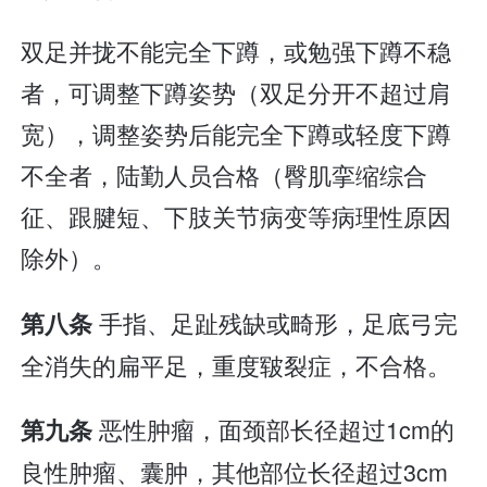
双足并拢不能完全下蹲，或勉强下蹲不稳
者，可调整下蹲姿势（双足分开不超过肩
宽），调整姿势后能完全下蹲或轻度下蹲
不全者，陆勤人员合格（臀肌挛缩综合
征、跟腱短、下肢关节病变等病理性原因
除外）。
手指、足趾残缺或畸形，足底弓完
第八条
全消失的扁平足，重度皲裂症，不合格。
恶性肿瘤，面颈部长径超过1cm的
第九条
良性肿瘤、囊肿，其他部位长径超过3cm