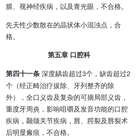
膜、视神经疾病，以及青光眼，不合格。
先天性少数散在的晶状体小混浊点，合
格。
第五章 口腔科
深度龋齿超过3个，缺齿超过2
第四十一条
个（经正畸治疗拔除、牙列整齐的除
外），全口义齿及复杂的可摘局部义齿，
重度牙周炎，影响咀嚼及发音功能的口腔
疾病，颞颌关节疾病，唇、腭裂及唇裂术
后明显瘢痕，不合格。