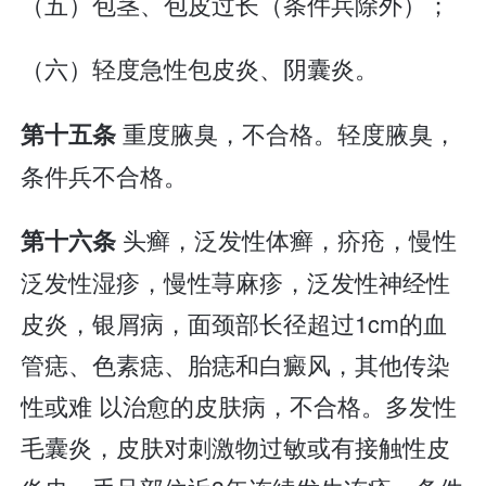
（五）包茎、包皮过长（条件兵除外）；
（六）轻度急性包皮炎、阴囊炎。
重度腋臭，不合格。轻度腋臭，
第十五条
条件兵不合格。
头癣，泛发性体癣，疥疮，慢性
第十六条
泛发性湿疹，慢性荨麻疹，泛发性神经性
皮炎，银屑病，面颈部长径超过1cm的血
管痣、色素痣、胎痣和白癜风，其他传染
性或难 以治愈的皮肤病，不合格。多发性
毛囊炎，皮肤对刺激物过敏或有接触性皮