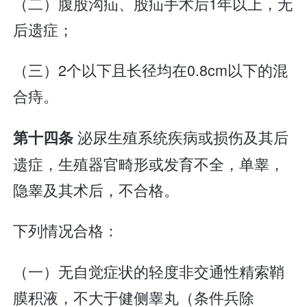
（二）腹股沟疝、股疝手术后1年以上，无
后遗症；
（三）2个以下且长径均在0.8cm以下的混
合痔。
泌尿生殖系统疾病或损伤及其后
第十四条
遗症，生殖器官畸形或发育不全，单睾，
隐睾及其术后，不合格。
下列情况合格：
（一）无自觉症状的轻度非交通性精索鞘
膜积液，不大于健侧睾丸（条件兵除