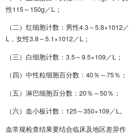
性115～150g／L；
（二）红细胞计数：男性4.3～5.8×1012／
L，女性3.8～5.1×1012／L；
（三）白细胞计数：3.5～9.5×109／L；
（四）中性粒细胞百分数：40％～75％；
（五）淋巴细胞百分数：20％～50％；
（六）血小板计数：125～350×109／L。
血常规检查结果要结合临床及地区差异作