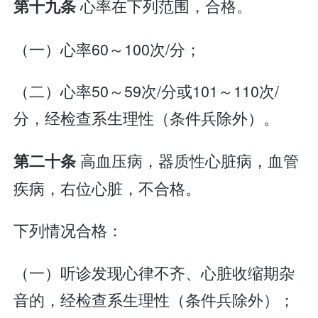
心率在下列范围，合格。
第十九条
（一）心率60～100次/分；
（二）心率50～59次/分或101～110次/
分，经检查系生理性（条件兵除外）。
高血压病，器质性心脏病，血管
第二十条
疾病，右位心脏，不合格。
下列情况合格：
（一）听诊发现心律不齐、心脏收缩期杂
音的，经检查系生理性（条件兵除外）；