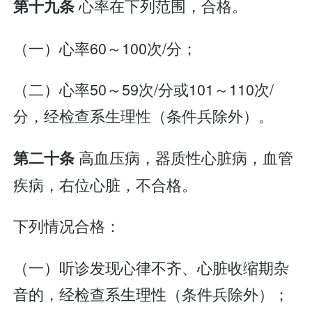
心率在下列范围，合格。
第十九条
（一）心率60～100次/分；
（二）心率50～59次/分或101～110次/
分，经检查系生理性（条件兵除外）。
高血压病，器质性心脏病，血管
第二十条
疾病，右位心脏，不合格。
下列情况合格：
（一）听诊发现心律不齐、心脏收缩期杂
音的，经检查系生理性（条件兵除外）；