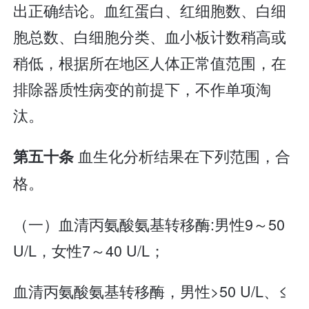
出正确结论。血红蛋白、红细胞数、白细
胞总数、白细胞分类、血小板计数稍高或
稍低，根据所在地区人体正常值范围，在
排除器质性病变的前提下，不作单项淘
汰。
血生化分析结果在下列范围，合
第五十条
格。
（一）血清丙氨酸氨基转移酶:男性9～50
U/L，女性7～40 U/L；
血清丙氨酸氨基转移酶，男性>50 U/L、≤