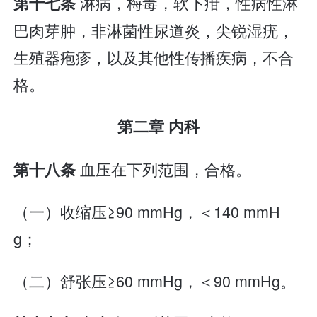
淋病，梅毒，软下疳，性病性淋
第十七条
巴肉芽肿，非淋菌性尿道炎，尖锐湿疣，
生殖器疱疹，以及其他性传播疾病，不合
格。
第二章 内科
血压在下列范围，合格。
第十八条
（一）收缩压≥90 mmHg，＜140 mmH
g；
（二）舒张压≥60 mmHg，＜90 mmHg。