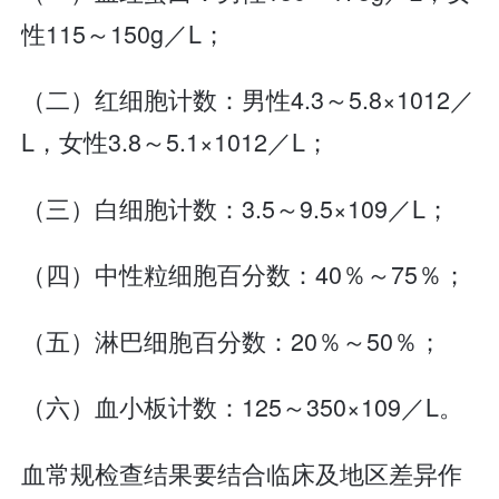
性115～150g／L；
（二）红细胞计数：男性4.3～5.8×1012／
L，女性3.8～5.1×1012／L；
（三）白细胞计数：3.5～9.5×109／L；
（四）中性粒细胞百分数：40％～75％；
（五）淋巴细胞百分数：20％～50％；
（六）血小板计数：125～350×109／L。
血常规检查结果要结合临床及地区差异作