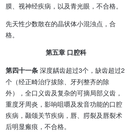
膜、视神经疾病，以及青光眼，不合格。
先天性少数散在的晶状体小混浊点，合
格。
第五章 口腔科
深度龋齿超过3个，缺齿超过2
第四十一条
个（经正畸治疗拔除、牙列整齐的除
外），全口义齿及复杂的可摘局部义齿，
重度牙周炎，影响咀嚼及发音功能的口腔
疾病，颞颌关节疾病，唇、腭裂及唇裂术
后明显瘢痕，不合格。