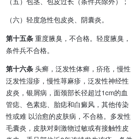
（五）包茎、包皮过长（条件兵除外）；
（六）轻度急性包皮炎、阴囊炎。
重度腋臭，不合格。轻度腋臭，
第十五条
条件兵不合格。
头癣，泛发性体癣，疥疮，慢性
第十六条
泛发性湿疹，慢性荨麻疹，泛发性神经性
皮炎，银屑病，面颈部长径超过1cm的血
管痣、色素痣、胎痣和白癜风，其他传染
性或难 以治愈的皮肤病，不合格。多发性
毛囊炎，皮肤对刺激物过敏或有接触性皮