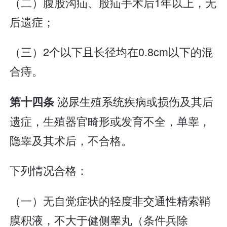
（二）腹股沟疝、股疝手术后1年以上，无
后遗症；
（三）2个以下且长径均在0.8cm以下的混
合痔。
泌尿生殖系统疾病或损伤及其后
第十四条
遗症，生殖器官畸形或发育不全，单睾，
隐睾及其术后，不合格。
下列情况合格：
（一）无自觉症状的轻度非交通性精索鞘
膜积液，不大于健侧睾丸（条件兵除