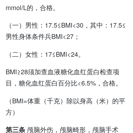
mmol/L的，合格。
（一）男性：17.5≤BMI<30，其中：17.5≤
男性身体条件兵BMI<27；
（二）女性：17≤BMI<24。
BMI≥28须加查血液糖化血红蛋白检查项
目，糖化血红蛋白百分比<6.5%，合格。
（BMI=体重（千克）除以身高（米）的平
方）
颅脑外伤，颅脑畸形，颅脑手术
第三条