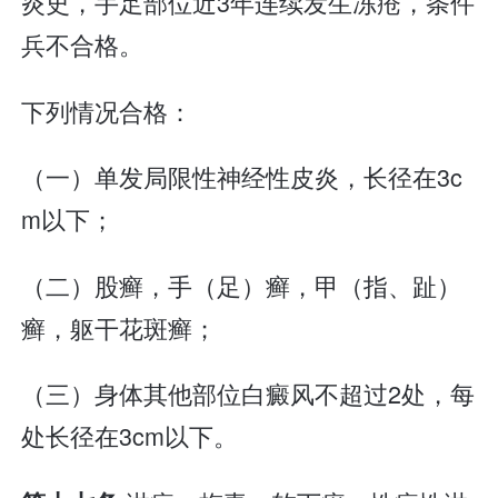
炎史，手足部位近3年连续发生冻疮，条件
兵不合格。
下列情况合格：
（一）单发局限性神经性皮炎，长径在3c
m以下；
（二）股癣，手（足）癣，甲（指、趾）
癣，躯干花斑癣；
（三）身体其他部位白癜风不超过2处，每
处长径在3cm以下。