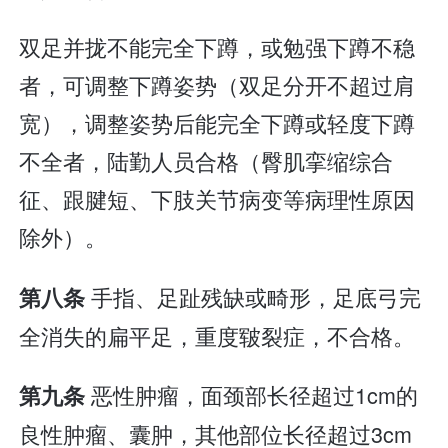
双足并拢不能完全下蹲，或勉强下蹲不稳
者，可调整下蹲姿势（双足分开不超过肩
宽），调整姿势后能完全下蹲或轻度下蹲
不全者，陆勤人员合格（臀肌挛缩综合
征、跟腱短、下肢关节病变等病理性原因
除外）。
手指、足趾残缺或畸形，足底弓完
第八条
全消失的扁平足，重度皲裂症，不合格。
恶性肿瘤，面颈部长径超过1cm的
第九条
良性肿瘤、囊肿，其他部位长径超过3cm