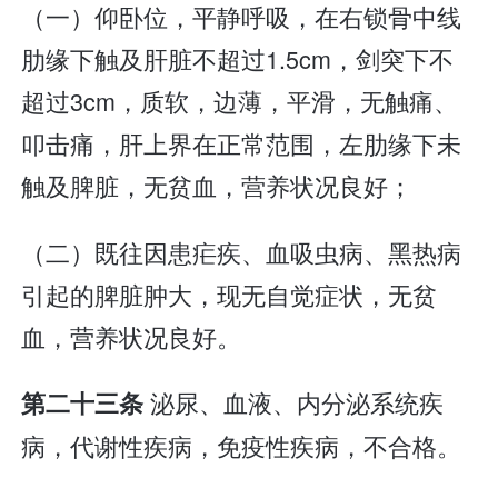
（一）仰卧位，平静呼吸，在右锁骨中线
肋缘下触及肝脏不超过1.5cm，剑突下不
超过3cm，质软，边薄，平滑，无触痛、
叩击痛，肝上界在正常范围，左肋缘下未
触及脾脏，无贫血，营养状况良好；
（二）既往因患疟疾、血吸虫病、黑热病
引起的脾脏肿大，现无自觉症状，无贫
血，营养状况良好。
泌尿、血液、内分泌系统疾
第二十三条
病，代谢性疾病，免疫性疾病，不合格。