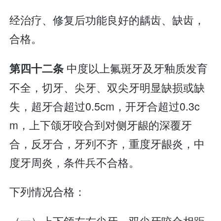
经治疗、修复后功能良好的龋齿、缺齿，
合格。
中度以上氟斑牙及牙釉质发育
第四十二条
不全，切牙、尖牙、双尖牙明显缺损或缺
失，超牙合超过0.5cm，开牙合超过0.3c
m，上下颌牙咬合到对侧牙龈的深覆牙
合，反牙合，牙列不齐，重度牙龈炎，中
度牙周炎，条件兵不合格。
下列情况合格：
（一）上下颌左右尖牙、双尖牙咬合相距