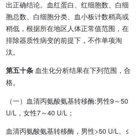
出正确结论。血红蛋白、红细胞数、白细
胞总数、白细胞分类、血小板计数稍高或
稍低，根据所在地区人体正常值范围，在
排除器质性病变的前提下，不作单项淘
汰。
血生化分析结果在下列范围，合
第五十条
格。
（一）血清丙氨酸氨基转移酶:男性9～50
U/L，女性7～40 U/L；
血清丙氨酸氨基转移酶，男性>50 U/L、≤