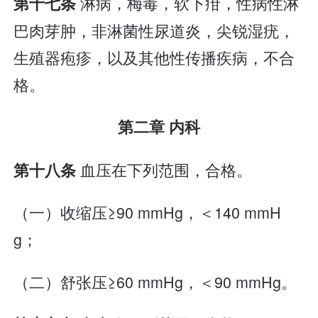
淋病，梅毒，软下疳，性病性淋
第十七条
巴肉芽肿，非淋菌性尿道炎，尖锐湿疣，
生殖器疱疹，以及其他性传播疾病，不合
格。
第二章 内科
血压在下列范围，合格。
第十八条
（一）收缩压≥90 mmHg，＜140 mmH
g；
（二）舒张压≥60 mmHg，＜90 mmHg。