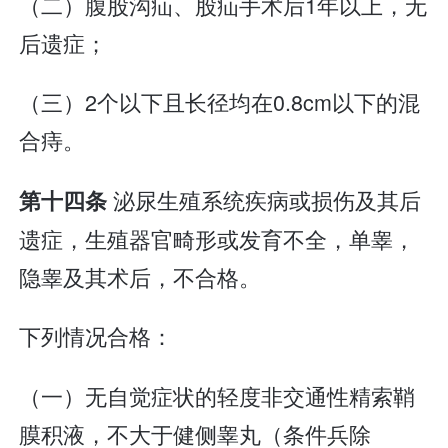
（二）腹股沟疝、股疝手术后1年以上，无
后遗症；
（三）2个以下且长径均在0.8cm以下的混
合痔。
泌尿生殖系统疾病或损伤及其后
第十四条
遗症，生殖器官畸形或发育不全，单睾，
隐睾及其术后，不合格。
下列情况合格：
（一）无自觉症状的轻度非交通性精索鞘
膜积液，不大于健侧睾丸（条件兵除