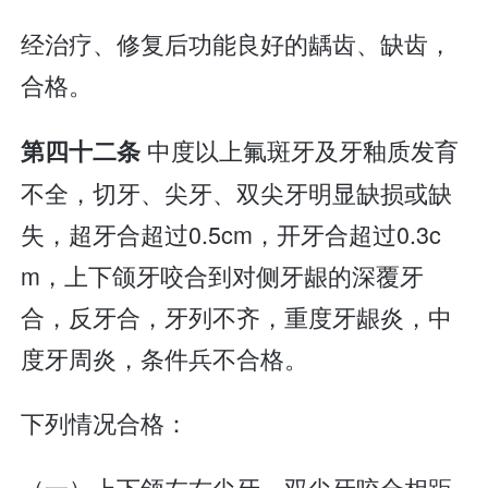
经治疗、修复后功能良好的龋齿、缺齿，
合格。
中度以上氟斑牙及牙釉质发育
第四十二条
不全，切牙、尖牙、双尖牙明显缺损或缺
失，超牙合超过0.5cm，开牙合超过0.3c
m，上下颌牙咬合到对侧牙龈的深覆牙
合，反牙合，牙列不齐，重度牙龈炎，中
度牙周炎，条件兵不合格。
下列情况合格：
（一）上下颌左右尖牙、双尖牙咬合相距