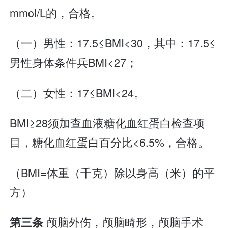
mmol/L的，合格。
（一）男性：17.5≤BMI<30，其中：17.5≤
男性身体条件兵BMI<27；
（二）女性：17≤BMI<24。
BMI≥28须加查血液糖化血红蛋白检查项
目，糖化血红蛋白百分比<6.5%，合格。
（BMI=体重（千克）除以身高（米）的平
方）
颅脑外伤，颅脑畸形，颅脑手术
第三条