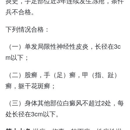
炎史，手足部位近3年连续发生冻疮，条件
兵不合格。
下列情况合格：
（一）单发局限性神经性皮炎，长径在3c
m以下；
（二）股癣，手（足）癣，甲（指、趾）
癣，躯干花斑癣；
（三）身体其他部位白癜风不超过2处，每
处长径在3cm以下。