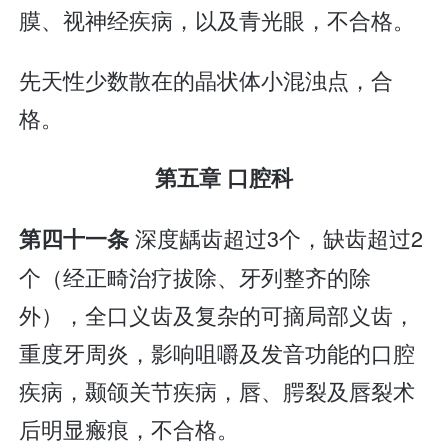
膜、视神经疾病，以及青光眼，不合格。
先天性少数散在的晶状体小混浊点，合
格。
第五章 口腔科
深度龋齿超过3个，缺齿超过2
第四十一条
个（经正畸治疗拔除、牙列整齐的除
外），全口义齿及复杂的可摘局部义齿，
重度牙周炎，影响咀嚼及发音功能的口腔
疾病，颞颌关节疾病，唇、腭裂及唇裂术
后明显瘢痕，不合格。