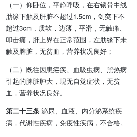
（一）仰卧位，平静呼吸，在右锁骨中线
肋缘下触及肝脏不超过1.5cm，剑突下不
超过3cm，质软，边薄，平滑，无触痛、
叩击痛，肝上界在正常范围，左肋缘下未
触及脾脏，无贫血，营养状况良好；
（二）既往因患疟疾、血吸虫病、黑热病
引起的脾脏肿大，现无自觉症状，无贫
血，营养状况良好。
泌尿、血液、内分泌系统疾
第二十三条
病，代谢性疾病，免疫性疾病，不合格。