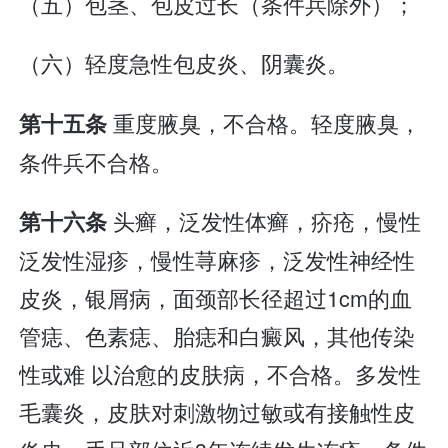
（五）包茎、包皮过长（条件兵除外）；
（六）轻度急性包皮炎、阴囊炎。
重度腋臭，不合格。轻度腋臭，
第十五条
条件兵不合格。
头癣，泛发性体癣，疥疮，慢性
第十六条
泛发性湿疹，慢性荨麻疹，泛发性神经性
皮炎，银屑病，面颈部长径超过1cm的血
管痣、色素痣、胎痣和白癜风，其他传染
性或难 以治愈的皮肤病，不合格。多发性
毛囊炎，皮肤对刺激物过敏或有接触性皮