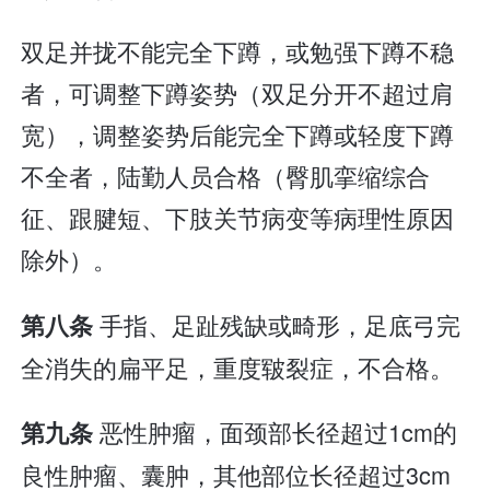
双足并拢不能完全下蹲，或勉强下蹲不稳
者，可调整下蹲姿势（双足分开不超过肩
宽），调整姿势后能完全下蹲或轻度下蹲
不全者，陆勤人员合格（臀肌挛缩综合
征、跟腱短、下肢关节病变等病理性原因
除外）。
手指、足趾残缺或畸形，足底弓完
第八条
全消失的扁平足，重度皲裂症，不合格。
恶性肿瘤，面颈部长径超过1cm的
第九条
良性肿瘤、囊肿，其他部位长径超过3cm