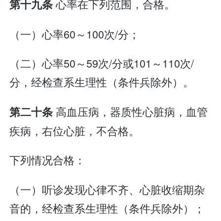
心率在下列范围，合格。
第十九条
（一）心率60～100次/分；
（二）心率50～59次/分或101～110次/
分，经检查系生理性（条件兵除外）。
高血压病，器质性心脏病，血管
第二十条
疾病，右位心脏，不合格。
下列情况合格：
（一）听诊发现心律不齐、心脏收缩期杂
音的，经检查系生理性（条件兵除外）；