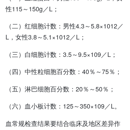
性115～150g／L；
（二）红细胞计数：男性4.3～5.8×1012／
L，女性3.8～5.1×1012／L；
（三）白细胞计数：3.5～9.5×109／L；
（四）中性粒细胞百分数：40％～75％；
（五）淋巴细胞百分数：20％～50％；
（六）血小板计数：125～350×109／L。
血常规检查结果要结合临床及地区差异作