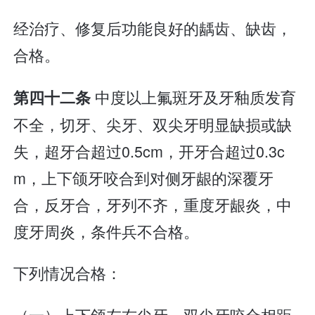
经治疗、修复后功能良好的龋齿、缺齿，
合格。
中度以上氟斑牙及牙釉质发育
第四十二条
不全，切牙、尖牙、双尖牙明显缺损或缺
失，超牙合超过0.5cm，开牙合超过0.3c
m，上下颌牙咬合到对侧牙龈的深覆牙
合，反牙合，牙列不齐，重度牙龈炎，中
度牙周炎，条件兵不合格。
下列情况合格：
（一）上下颌左右尖牙、双尖牙咬合相距