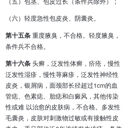
（五）包茎、包皮过长（条件兵除外）；
（六）轻度急性包皮炎、阴囊炎。
重度腋臭，不合格。轻度腋臭，
第十五条
条件兵不合格。
头癣，泛发性体癣，疥疮，慢性
第十六条
泛发性湿疹，慢性荨麻疹，泛发性神经性
皮炎，银屑病，面颈部长径超过1cm的血
管痣、色素痣、胎痣和白癜风，其他传染
性或难 以治愈的皮肤病，不合格。多发性
毛囊炎，皮肤对刺激物过敏或有接触性皮