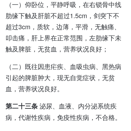
（一）仰卧位，平静呼吸，在右锁骨中线
肋缘下触及肝脏不超过1.5cm，剑突下不
超过3cm，质软，边薄，平滑，无触痛、
叩击痛，肝上界在正常范围，左肋缘下未
触及脾脏，无贫血，营养状况良好；
（二）既往因患疟疾、血吸虫病、黑热病
引起的脾脏肿大，现无自觉症状，无贫
血，营养状况良好。
泌尿、血液、内分泌系统疾
第二十三条
病，代谢性疾病，免疫性疾病，不合格。