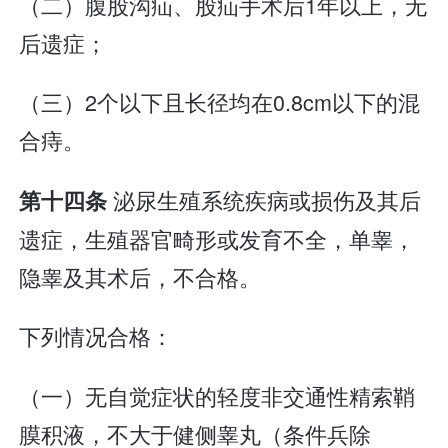
（二）腹股沟疝、股疝手术后1年以上，无
后遗症；
（三）2个以下且长径均在0.8cm以下的混
合痔。
泌尿生殖系统疾病或损伤及其后
第十四条
遗症，生殖器官畸形或发育不全，单睾，
隐睾及其术后，不合格。
下列情况合格：
（一）无自觉症状的轻度非交通性精索鞘
膜积液，不大于健侧睾丸（条件兵除