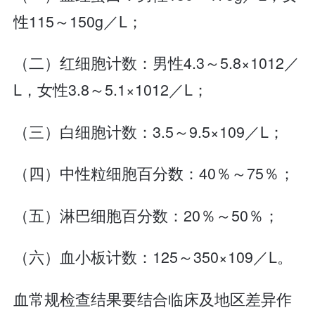
性115～150g／L；
（二）红细胞计数：男性4.3～5.8×1012／
L，女性3.8～5.1×1012／L；
（三）白细胞计数：3.5～9.5×109／L；
（四）中性粒细胞百分数：40％～75％；
（五）淋巴细胞百分数：20％～50％；
（六）血小板计数：125～350×109／L。
血常规检查结果要结合临床及地区差异作