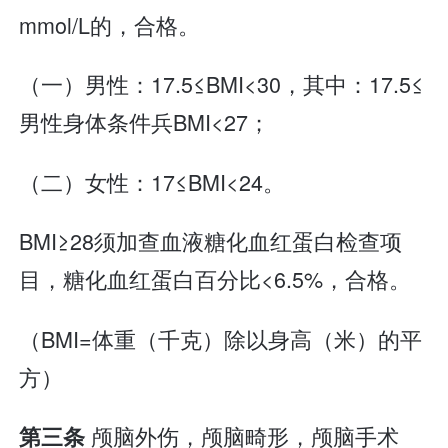
mmol/L的，合格。
（一）男性：17.5≤BMI<30，其中：17.5≤
男性身体条件兵BMI<27；
（二）女性：17≤BMI<24。
BMI≥28须加查血液糖化血红蛋白检查项
目，糖化血红蛋白百分比<6.5%，合格。
（BMI=体重（千克）除以身高（米）的平
方）
颅脑外伤，颅脑畸形，颅脑手术
第三条