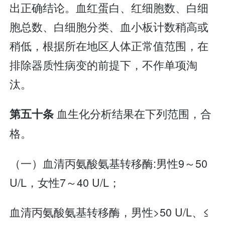
出正确结论。血红蛋白、红细胞数、白细
胞总数、白细胞分类、血小板计数稍高或
稍低，根据所在地区人体正常值范围，在
排除器质性病变的前提下，不作单项淘
汰。
血生化分析结果在下列范围，合
第五十条
格。
（一）血清丙氨酸氨基转移酶:男性9～50
U/L，女性7～40 U/L；
血清丙氨酸氨基转移酶，男性>50 U/L、≤