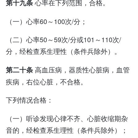
心率在下列范围，合格。
第十九条
（一）心率60～100次/分；
（二）心率50～59次/分或101～110次/
分，经检查系生理性（条件兵除外）。
高血压病，器质性心脏病，血管
第二十条
疾病，右位心脏，不合格。
下列情况合格：
（一）听诊发现心律不齐、心脏收缩期杂
音的，经检查系生理性（条件兵除外）；