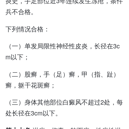
炎史，手足部位近3年连续发生冻疮，条件
兵不合格。
下列情况合格：
（一）单发局限性神经性皮炎，长径在3c
m以下；
（二）股癣，手（足）癣，甲（指、趾）
癣，躯干花斑癣；
（三）身体其他部位白癜风不超过2处，每
处长径在3cm以下。