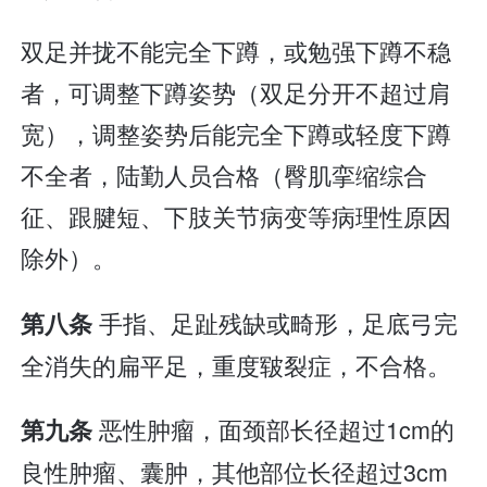
双足并拢不能完全下蹲，或勉强下蹲不稳
者，可调整下蹲姿势（双足分开不超过肩
宽），调整姿势后能完全下蹲或轻度下蹲
不全者，陆勤人员合格（臀肌挛缩综合
征、跟腱短、下肢关节病变等病理性原因
除外）。
手指、足趾残缺或畸形，足底弓完
第八条
全消失的扁平足，重度皲裂症，不合格。
恶性肿瘤，面颈部长径超过1cm的
第九条
良性肿瘤、囊肿，其他部位长径超过3cm