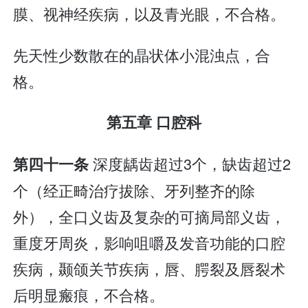
膜、视神经疾病，以及青光眼，不合格。
先天性少数散在的晶状体小混浊点，合
格。
第五章 口腔科
深度龋齿超过3个，缺齿超过2
第四十一条
个（经正畸治疗拔除、牙列整齐的除
外），全口义齿及复杂的可摘局部义齿，
重度牙周炎，影响咀嚼及发音功能的口腔
疾病，颞颌关节疾病，唇、腭裂及唇裂术
后明显瘢痕，不合格。