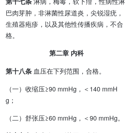
淋病，梅毒，软下疳，性病性淋
第十七条
巴肉芽肿，非淋菌性尿道炎，尖锐湿疣，
生殖器疱疹，以及其他性传播疾病，不合
格。
第二章 内科
血压在下列范围，合格。
第十八条
（一）收缩压≥90 mmHg，＜140 mmH
g；
（二）舒张压≥60 mmHg，＜90 mmHg。