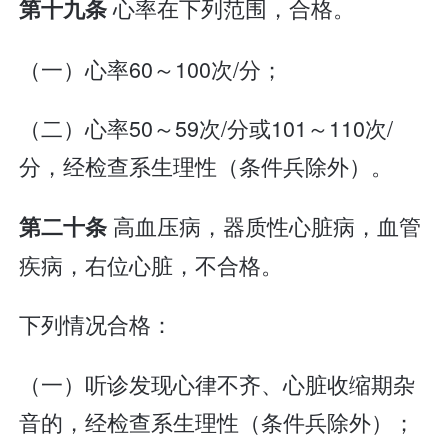
心率在下列范围，合格。
第十九条
（一）心率60～100次/分；
（二）心率50～59次/分或101～110次/
分，经检查系生理性（条件兵除外）。
高血压病，器质性心脏病，血管
第二十条
疾病，右位心脏，不合格。
下列情况合格：
（一）听诊发现心律不齐、心脏收缩期杂
音的，经检查系生理性（条件兵除外）；