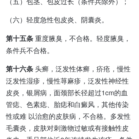
（五）包茎、包皮过长（条件兵除外）；
（六）轻度急性包皮炎、阴囊炎。
重度腋臭，不合格。轻度腋臭，
第十五条
条件兵不合格。
头癣，泛发性体癣，疥疮，慢性
第十六条
泛发性湿疹，慢性荨麻疹，泛发性神经性
皮炎，银屑病，面颈部长径超过1cm的血
管痣、色素痣、胎痣和白癜风，其他传染
性或难 以治愈的皮肤病，不合格。多发性
毛囊炎，皮肤对刺激物过敏或有接触性皮