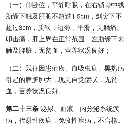
（一）仰卧位，平静呼吸，在右锁骨中线
肋缘下触及肝脏不超过1.5cm，剑突下不
超过3cm，质软，边薄，平滑，无触痛、
叩击痛，肝上界在正常范围，左肋缘下未
触及脾脏，无贫血，营养状况良好；
（二）既往因患疟疾、血吸虫病、黑热病
引起的脾脏肿大，现无自觉症状，无贫
血，营养状况良好。
泌尿、血液、内分泌系统疾
第二十三条
病，代谢性疾病，免疫性疾病，不合格。