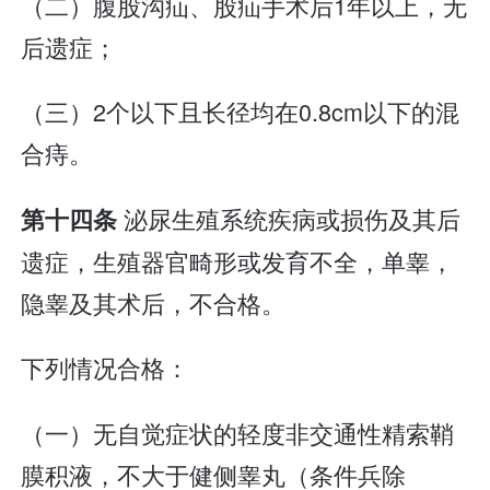
（二）腹股沟疝、股疝手术后1年以上，无
后遗症；
（三）2个以下且长径均在0.8cm以下的混
合痔。
泌尿生殖系统疾病或损伤及其后
第十四条
遗症，生殖器官畸形或发育不全，单睾，
隐睾及其术后，不合格。
下列情况合格：
（一）无自觉症状的轻度非交通性精索鞘
膜积液，不大于健侧睾丸（条件兵除