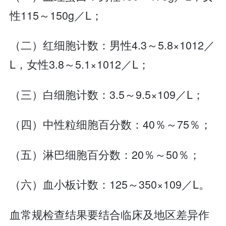
性115～150g／L；
（二）红细胞计数：男性4.3～5.8×1012／
L，女性3.8～5.1×1012／L；
（三）白细胞计数：3.5～9.5×109／L；
（四）中性粒细胞百分数：40％～75％；
（五）淋巴细胞百分数：20％～50％；
（六）血小板计数：125～350×109／L。
血常规检查结果要结合临床及地区差异作