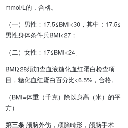
mmol/L的，合格。
（一）男性：17.5≤BMI<30，其中：17.5≤
男性身体条件兵BMI<27；
（二）女性：17≤BMI<24。
BMI≥28须加查血液糖化血红蛋白检查项
目，糖化血红蛋白百分比<6.5%，合格。
（BMI=体重（千克）除以身高（米）的平
方）
颅脑外伤，颅脑畸形，颅脑手术
第三条