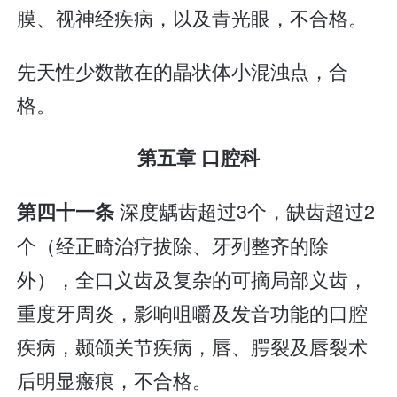
膜、视神经疾病，以及青光眼，不合格。
先天性少数散在的晶状体小混浊点，合
格。
第五章 口腔科
深度龋齿超过3个，缺齿超过2
第四十一条
个（经正畸治疗拔除、牙列整齐的除
外），全口义齿及复杂的可摘局部义齿，
重度牙周炎，影响咀嚼及发音功能的口腔
疾病，颞颌关节疾病，唇、腭裂及唇裂术
后明显瘢痕，不合格。