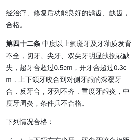
经治疗、修复后功能良好的龋齿、缺齿，
合格。
中度以上氟斑牙及牙釉质发育
第四十二条
不全，切牙、尖牙、双尖牙明显缺损或缺
失，超牙合超过0.5cm，开牙合超过0.3c
m，上下颌牙咬合到对侧牙龈的深覆牙
合，反牙合，牙列不齐，重度牙龈炎，中
度牙周炎，条件兵不合格。
下列情况合格：
（一）上下颌左右尖牙、双尖牙咬合相距