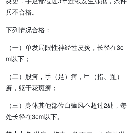
炎史，手足部位近3年连续发生冻疮，条件
兵不合格。
下列情况合格：
（一）单发局限性神经性皮炎，长径在3c
m以下；
（二）股癣，手（足）癣，甲（指、趾）
癣，躯干花斑癣；
（三）身体其他部位白癜风不超过2处，每
处长径在3cm以下。