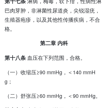
淋病，梅毒，软下疳，性病性淋
第十七条
巴肉芽肿，非淋菌性尿道炎，尖锐湿疣，
生殖器疱疹，以及其他性传播疾病，不合
格。
第二章 内科
血压在下列范围，合格。
第十八条
（一）收缩压≥90 mmHg，＜140 mmH
g；
（二）舒张压≥60 mmHg，＜90 mmHg。