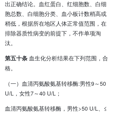
出正确结论。血红蛋白、红细胞数、白细
胞总数、白细胞分类、血小板计数稍高或
稍低，根据所在地区人体正常值范围，在
排除器质性病变的前提下，不作单项淘
汰。
血生化分析结果在下列范围，合
第五十条
格。
（一）血清丙氨酸氨基转移酶:男性9～50
U/L，女性7～40 U/L；
血清丙氨酸氨基转移酶，男性>50 U/L、≤