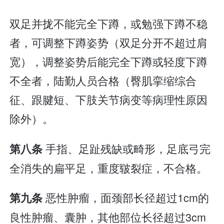
双足并拢不能完全下蹲，或勉强下蹲不稳
者，可调整下蹲姿势（双足分开不超过肩
宽），调整姿势后能完全下蹲或轻度下蹲
不全者，陆勤人员合格（臀肌挛缩综合
征、跟腱短、下肢关节病变等病理性原因
除外）。
手指、足趾残缺或畸形，足底弓完
第八条
全消失的扁平足，重度皲裂症，不合格。
恶性肿瘤，面颈部长径超过1cm的
第九条
良性肿瘤、囊肿，其他部位长径超过3cm