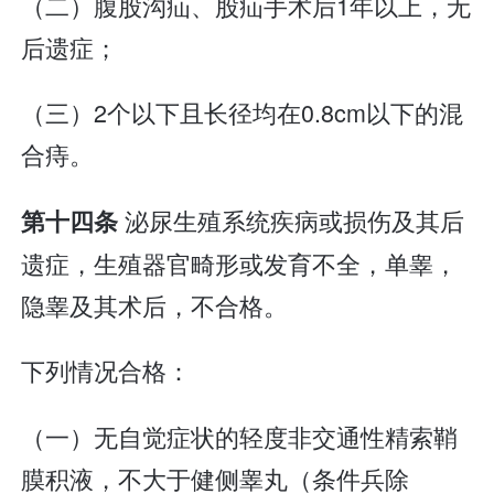
（二）腹股沟疝、股疝手术后1年以上，无
后遗症；
（三）2个以下且长径均在0.8cm以下的混
合痔。
泌尿生殖系统疾病或损伤及其后
第十四条
遗症，生殖器官畸形或发育不全，单睾，
隐睾及其术后，不合格。
下列情况合格：
（一）无自觉症状的轻度非交通性精索鞘
膜积液，不大于健侧睾丸（条件兵除