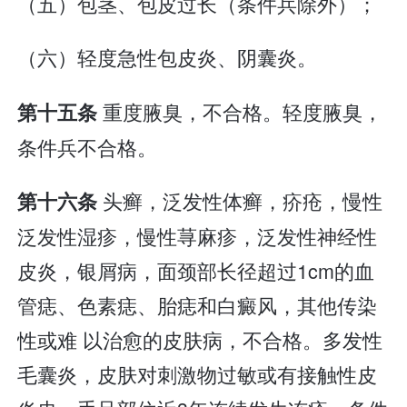
（五）包茎、包皮过长（条件兵除外）；
（六）轻度急性包皮炎、阴囊炎。
重度腋臭，不合格。轻度腋臭，
第十五条
条件兵不合格。
头癣，泛发性体癣，疥疮，慢性
第十六条
泛发性湿疹，慢性荨麻疹，泛发性神经性
皮炎，银屑病，面颈部长径超过1cm的血
管痣、色素痣、胎痣和白癜风，其他传染
性或难 以治愈的皮肤病，不合格。多发性
毛囊炎，皮肤对刺激物过敏或有接触性皮