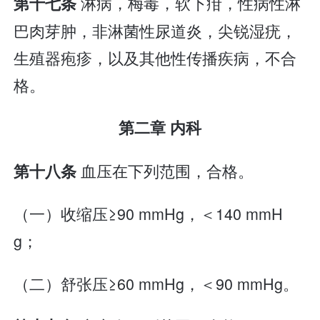
淋病，梅毒，软下疳，性病性淋
第十七条
巴肉芽肿，非淋菌性尿道炎，尖锐湿疣，
生殖器疱疹，以及其他性传播疾病，不合
格。
第二章 内科
血压在下列范围，合格。
第十八条
（一）收缩压≥90 mmHg，＜140 mmH
g；
（二）舒张压≥60 mmHg，＜90 mmHg。