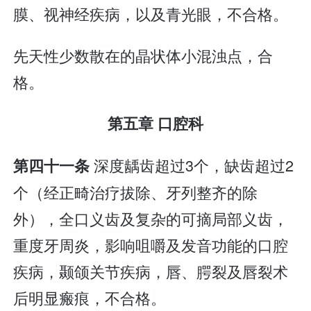
膜、视神经疾病，以及青光眼，不合格。
先天性少数散在的晶状体小混浊点，合
格。
第五章 口腔科
深度龋齿超过3个，缺齿超过2
第四十一条
个（经正畸治疗拔除、牙列整齐的除
外），全口义齿及复杂的可摘局部义齿，
重度牙周炎，影响咀嚼及发音功能的口腔
疾病，颞颌关节疾病，唇、腭裂及唇裂术
后明显瘢痕，不合格。