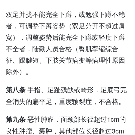
双足并拢不能完全下蹲，或勉强下蹲不稳
者，可调整下蹲姿势（双足分开不超过肩
宽），调整姿势后能完全下蹲或轻度下蹲
不全者，陆勤人员合格（臀肌挛缩综合
征、跟腱短、下肢关节病变等病理性原因
除外）。
手指、足趾残缺或畸形，足底弓完
第八条
全消失的扁平足，重度皲裂症，不合格。
恶性肿瘤，面颈部长径超过1cm的
第九条
良性肿瘤、囊肿，其他部位长径超过3cm