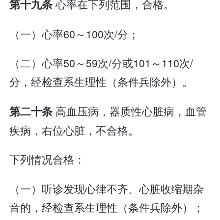
心率在下列范围，合格。
第十九条
（一）心率60～100次/分；
（二）心率50～59次/分或101～110次/
分，经检查系生理性（条件兵除外）。
高血压病，器质性心脏病，血管
第二十条
疾病，右位心脏，不合格。
下列情况合格：
（一）听诊发现心律不齐、心脏收缩期杂
音的，经检查系生理性（条件兵除外）；