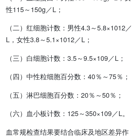
性115～150g／L；
（二）红细胞计数：男性4.3～5.8×1012／
L，女性3.8～5.1×1012／L；
（三）白细胞计数：3.5～9.5×109／L；
（四）中性粒细胞百分数：40％～75％；
（五）淋巴细胞百分数：20％～50％；
（六）血小板计数：125～350×109／L。
血常规检查结果要结合临床及地区差异作