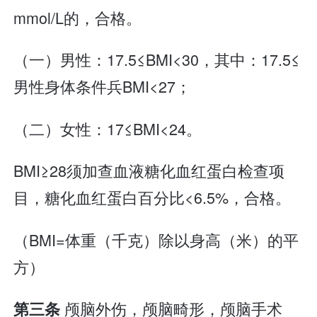
mmol/L的，合格。
（一）男性：17.5≤BMI<30，其中：17.5≤
男性身体条件兵BMI<27；
（二）女性：17≤BMI<24。
BMI≥28须加查血液糖化血红蛋白检查项
目，糖化血红蛋白百分比<6.5%，合格。
（BMI=体重（千克）除以身高（米）的平
方）
颅脑外伤，颅脑畸形，颅脑手术
第三条