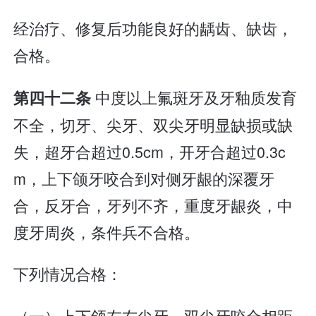
经治疗、修复后功能良好的龋齿、缺齿，
合格。
中度以上氟斑牙及牙釉质发育
第四十二条
不全，切牙、尖牙、双尖牙明显缺损或缺
失，超牙合超过0.5cm，开牙合超过0.3c
m，上下颌牙咬合到对侧牙龈的深覆牙
合，反牙合，牙列不齐，重度牙龈炎，中
度牙周炎，条件兵不合格。
下列情况合格：
（一）上下颌左右尖牙、双尖牙咬合相距