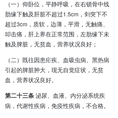
（一）仰卧位，平静呼吸，在右锁骨中线
肋缘下触及肝脏不超过1.5cm，剑突下不
超过3cm，质软，边薄，平滑，无触痛、
叩击痛，肝上界在正常范围，左肋缘下未
触及脾脏，无贫血，营养状况良好；
（二）既往因患疟疾、血吸虫病、黑热病
引起的脾脏肿大，现无自觉症状，无贫
血，营养状况良好。
泌尿、血液、内分泌系统疾
第二十三条
病，代谢性疾病，免疫性疾病，不合格。