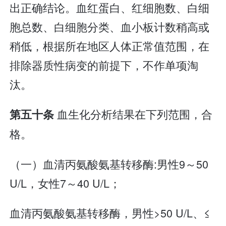
出正确结论。血红蛋白、红细胞数、白细
胞总数、白细胞分类、血小板计数稍高或
稍低，根据所在地区人体正常值范围，在
排除器质性病变的前提下，不作单项淘
汰。
血生化分析结果在下列范围，合
第五十条
格。
（一）血清丙氨酸氨基转移酶:男性9～50
U/L，女性7～40 U/L；
血清丙氨酸氨基转移酶，男性>50 U/L、≤