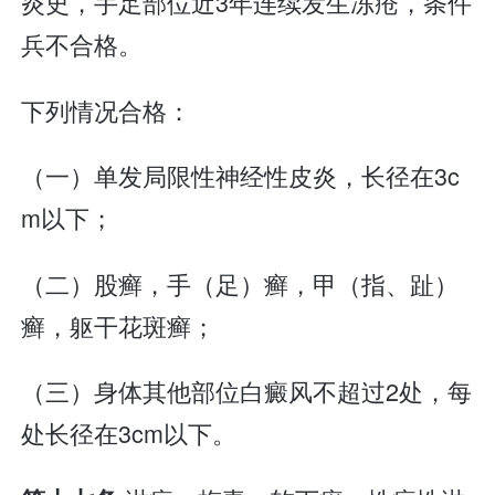
炎史，手足部位近3年连续发生冻疮，条件
兵不合格。
下列情况合格：
（一）单发局限性神经性皮炎，长径在3c
m以下；
（二）股癣，手（足）癣，甲（指、趾）
癣，躯干花斑癣；
（三）身体其他部位白癜风不超过2处，每
处长径在3cm以下。