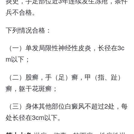
炎史，手足部位近3年连续发生冻疮，条件
兵不合格。
下列情况合格：
（一）单发局限性神经性皮炎，长径在3c
m以下；
（二）股癣，手（足）癣，甲（指、趾）
癣，躯干花斑癣；
（三）身体其他部位白癜风不超过2处，每
处长径在3cm以下。