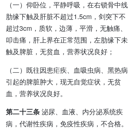
（一）仰卧位，平静呼吸，在右锁骨中线
肋缘下触及肝脏不超过1.5cm，剑突下不
超过3cm，质软，边薄，平滑，无触痛、
叩击痛，肝上界在正常范围，左肋缘下未
触及脾脏，无贫血，营养状况良好；
（二）既往因患疟疾、血吸虫病、黑热病
引起的脾脏肿大，现无自觉症状，无贫
血，营养状况良好。
泌尿、血液、内分泌系统疾
第二十三条
病，代谢性疾病，免疫性疾病，不合格。