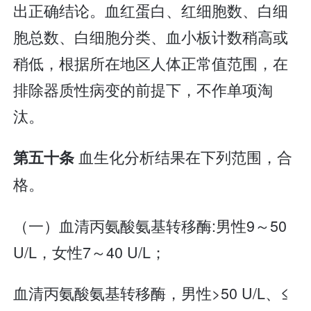
出正确结论。血红蛋白、红细胞数、白细
胞总数、白细胞分类、血小板计数稍高或
稍低，根据所在地区人体正常值范围，在
排除器质性病变的前提下，不作单项淘
汰。
血生化分析结果在下列范围，合
第五十条
格。
（一）血清丙氨酸氨基转移酶:男性9～50
U/L，女性7～40 U/L；
血清丙氨酸氨基转移酶，男性>50 U/L、≤