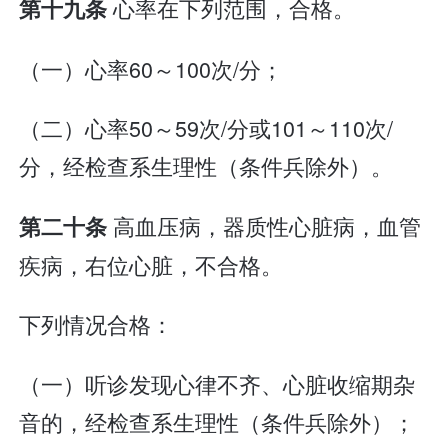
心率在下列范围，合格。
第十九条
（一）心率60～100次/分；
（二）心率50～59次/分或101～110次/
分，经检查系生理性（条件兵除外）。
高血压病，器质性心脏病，血管
第二十条
疾病，右位心脏，不合格。
下列情况合格：
（一）听诊发现心律不齐、心脏收缩期杂
音的，经检查系生理性（条件兵除外）；