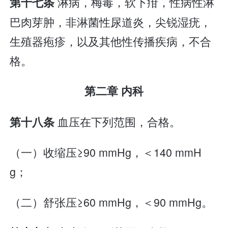
淋病，梅毒，软下疳，性病性淋
第十七条
巴肉芽肿，非淋菌性尿道炎，尖锐湿疣，
生殖器疱疹，以及其他性传播疾病，不合
格。
第二章 内科
血压在下列范围，合格。
第十八条
（一）收缩压≥90 mmHg，＜140 mmH
g；
（二）舒张压≥60 mmHg，＜90 mmHg。