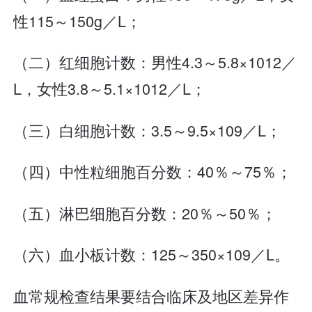
性115～150g／L；
（二）红细胞计数：男性4.3～5.8×1012／
L，女性3.8～5.1×1012／L；
（三）白细胞计数：3.5～9.5×109／L；
（四）中性粒细胞百分数：40％～75％；
（五）淋巴细胞百分数：20％～50％；
（六）血小板计数：125～350×109／L。
血常规检查结果要结合临床及地区差异作