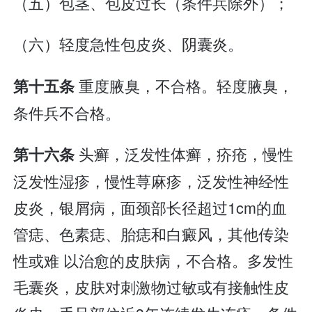
（五）包茎、包皮过长（条件兵除外）；
（六）轻度急性包皮炎、阴囊炎。
重度腋臭，不合格。轻度腋臭，
第十五条
条件兵不合格。
头癣，泛发性体癣，疥疮，慢性
第十六条
泛发性湿疹，慢性荨麻疹，泛发性神经性
皮炎，银屑病，面颈部长径超过1cm的血
管痣、色素痣、胎痣和白癜风，其他传染
性或难 以治愈的皮肤病，不合格。多发性
毛囊炎，皮肤对刺激物过敏或有接触性皮