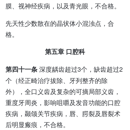
膜、视神经疾病，以及青光眼，不合格。
先天性少数散在的晶状体小混浊点，合
格。
第五章 口腔科
深度龋齿超过3个，缺齿超过2
第四十一条
个（经正畸治疗拔除、牙列整齐的除
外），全口义齿及复杂的可摘局部义齿，
重度牙周炎，影响咀嚼及发音功能的口腔
疾病，颞颌关节疾病，唇、腭裂及唇裂术
后明显瘢痕，不合格。