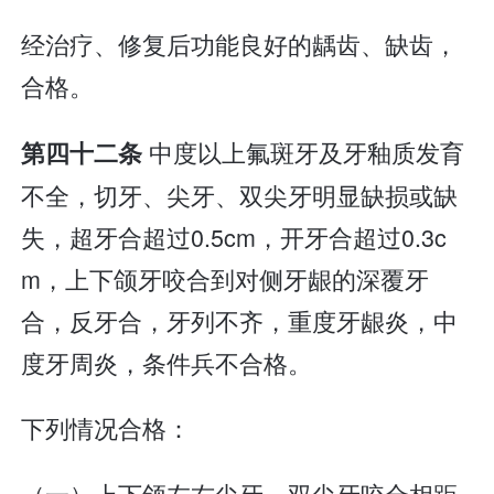
经治疗、修复后功能良好的龋齿、缺齿，
合格。
中度以上氟斑牙及牙釉质发育
第四十二条
不全，切牙、尖牙、双尖牙明显缺损或缺
失，超牙合超过0.5cm，开牙合超过0.3c
m，上下颌牙咬合到对侧牙龈的深覆牙
合，反牙合，牙列不齐，重度牙龈炎，中
度牙周炎，条件兵不合格。
下列情况合格：
（一）上下颌左右尖牙、双尖牙咬合相距