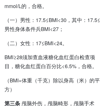
mmol/L的，合格。
（一）男性：17.5≤BMI<30，其中：17.5≤
男性身体条件兵BMI<27；
（二）女性：17≤BMI<24。
BMI≥28须加查血液糖化血红蛋白检查项
目，糖化血红蛋白百分比<6.5%，合格。
（BMI=体重（千克）除以身高（米）的平
方）
颅脑外伤，颅脑畸形，颅脑手术
第三条