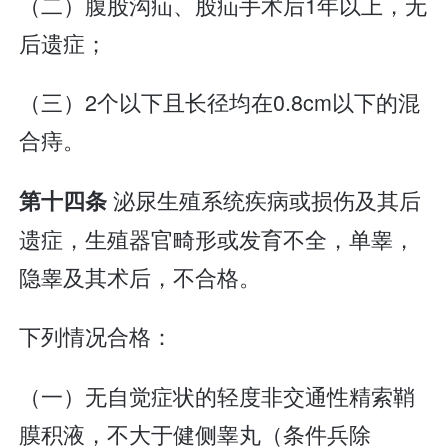
（二）腹股沟疝、股疝手术后1年以上，无
后遗症；
（三）2个以下且长径均在0.8cm以下的混
合痔。
泌尿生殖系统疾病或损伤及其后
第十四条
遗症，生殖器官畸形或发育不全，单睾，
隐睾及其术后，不合格。
下列情况合格：
（一）无自觉症状的轻度非交通性精索鞘
膜积液，不大于健侧睾丸（条件兵除