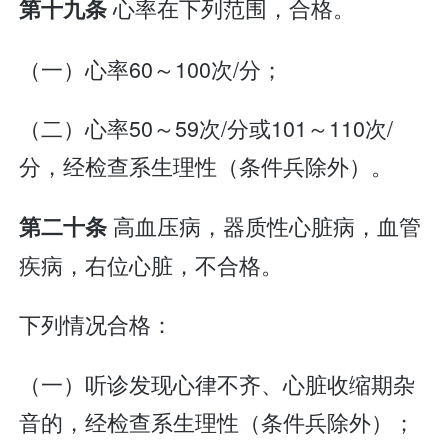
心率在下列范围，合格。
第十九条
（一）心率60～100次/分；
（二）心率50～59次/分或101～110次/
分，经检查系生理性（条件兵除外）。
高血压病，器质性心脏病，血管
第二十条
疾病，右位心脏，不合格。
下列情况合格：
（一）听诊发现心律不齐、心脏收缩期杂
音的，经检查系生理性（条件兵除外）；