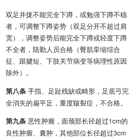
双足并拢不能完全下蹲，或勉强下蹲不稳
者，可调整下蹲姿势（双足分开不超过肩
宽），调整姿势后能完全下蹲或轻度下蹲
不全者，陆勤人员合格（臀肌挛缩综合
征、跟腱短、下肢关节病变等病理性原因
除外）。
手指、足趾残缺或畸形，足底弓完
第八条
全消失的扁平足，重度皲裂症，不合格。
恶性肿瘤，面颈部长径超过1cm的
第九条
良性肿瘤、囊肿，其他部位长径超过3cm