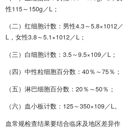
性115～150g／L；
（二）红细胞计数：男性4.3～5.8×1012／
L，女性3.8～5.1×1012／L；
（三）白细胞计数：3.5～9.5×109／L；
（四）中性粒细胞百分数：40％～75％；
（五）淋巴细胞百分数：20％～50％；
（六）血小板计数：125～350×109／L。
血常规检查结果要结合临床及地区差异作