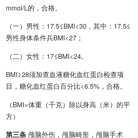
mmol/L的，合格。
（一）男性：17.5≤BMI<30，其中：17.5≤
男性身体条件兵BMI<27；
（二）女性：17≤BMI<24。
BMI≥28须加查血液糖化血红蛋白检查项
目，糖化血红蛋白百分比<6.5%，合格。
（BMI=体重（千克）除以身高（米）的平
方）
颅脑外伤，颅脑畸形，颅脑手术
第三条