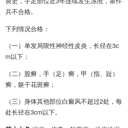
炎史，手足部位近3年连续发生冻疮，条件
兵不合格。
下列情况合格：
（一）单发局限性神经性皮炎，长径在3c
m以下；
（二）股癣，手（足）癣，甲（指、趾）
癣，躯干花斑癣；
（三）身体其他部位白癜风不超过2处，每
处长径在3cm以下。