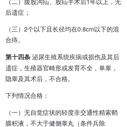
（二）腹股沟疝、股疝手术后1年以上，无
后遗症；
（三）2个以下且长径均在0.8cm以下的混
合痔。
泌尿生殖系统疾病或损伤及其后
第十四条
遗症，生殖器官畸形或发育不全，单睾，
隐睾及其术后，不合格。
下列情况合格：
（一）无自觉症状的轻度非交通性精索鞘
膜积液，不大于健侧睾丸（条件兵除