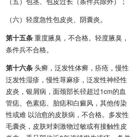
（五）包茎、包皮过长（条件兵除外）；
（六）轻度急性包皮炎、阴囊炎。
重度腋臭，不合格。轻度腋臭，
第十五条
条件兵不合格。
头癣，泛发性体癣，疥疮，慢性
第十六条
泛发性湿疹，慢性荨麻疹，泛发性神经性
皮炎，银屑病，面颈部长径超过1cm的血
管痣、色素痣、胎痣和白癜风，其他传染
性或难 以治愈的皮肤病，不合格。多发性
毛囊炎，皮肤对刺激物过敏或有接触性皮