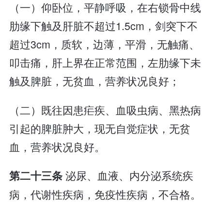
（一）仰卧位，平静呼吸，在右锁骨中线
肋缘下触及肝脏不超过1.5cm，剑突下不
超过3cm，质软，边薄，平滑，无触痛、
叩击痛，肝上界在正常范围，左肋缘下未
触及脾脏，无贫血，营养状况良好；
（二）既往因患疟疾、血吸虫病、黑热病
引起的脾脏肿大，现无自觉症状，无贫
血，营养状况良好。
泌尿、血液、内分泌系统疾
第二十三条
病，代谢性疾病，免疫性疾病，不合格。