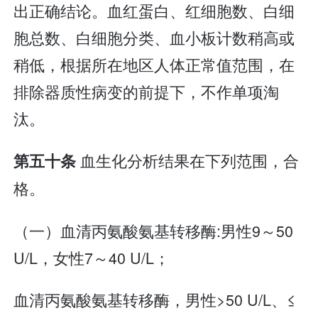
出正确结论。血红蛋白、红细胞数、白细
胞总数、白细胞分类、血小板计数稍高或
稍低，根据所在地区人体正常值范围，在
排除器质性病变的前提下，不作单项淘
汰。
血生化分析结果在下列范围，合
第五十条
格。
（一）血清丙氨酸氨基转移酶:男性9～50
U/L，女性7～40 U/L；
血清丙氨酸氨基转移酶，男性>50 U/L、≤