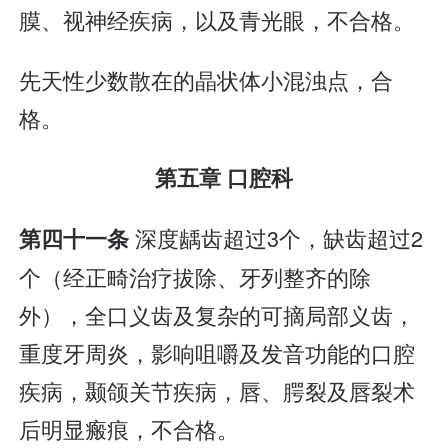
膜、视神经疾病，以及青光眼，不合格。
先天性少数散在的晶状体小混浊点，合
格。
第五章 口腔科
深度龋齿超过3个，缺齿超过2
第四十一条
个（经正畸治疗拔除、牙列整齐的除
外），全口义齿及复杂的可摘局部义齿，
重度牙周炎，影响咀嚼及发音功能的口腔
疾病，颞颌关节疾病，唇、腭裂及唇裂术
后明显瘢痕，不合格。