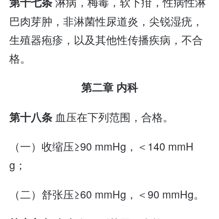
淋病，梅毒，软下疳，性病性淋
第十七条
巴肉芽肿，非淋菌性尿道炎，尖锐湿疣，
生殖器疱疹，以及其他性传播疾病，不合
格。
第二章 内科
血压在下列范围，合格。
第十八条
（一）收缩压≥90 mmHg，＜140 mmH
g；
（二）舒张压≥60 mmHg，＜90 mmHg。