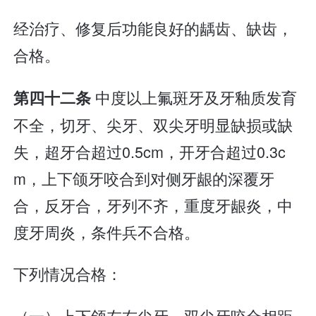
经治疗、修复后功能良好的龋齿、缺齿，
合格。
中度以上氟斑牙及牙釉质发育
第四十二条
不全，切牙、尖牙、双尖牙明显缺损或缺
失，超牙合超过0.5cm，开牙合超过0.3c
m，上下颌牙咬合到对侧牙龈的深覆牙
合，反牙合，牙列不齐，重度牙龈炎，中
度牙周炎，条件兵不合格。
下列情况合格：
（一）上下颌左右尖牙、双尖牙咬合相距