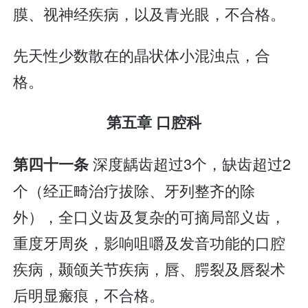
膜、视神经疾病，以及青光眼，不合格。
先天性少数散在的晶状体小混浊点，合
格。
第五章 口腔科
深度龋齿超过3个，缺齿超过2
第四十一条
个（经正畸治疗拔除、牙列整齐的除
外），全口义齿及复杂的可摘局部义齿，
重度牙周炎，影响咀嚼及发音功能的口腔
疾病，颞颌关节疾病，唇、腭裂及唇裂术
后明显瘢痕，不合格。