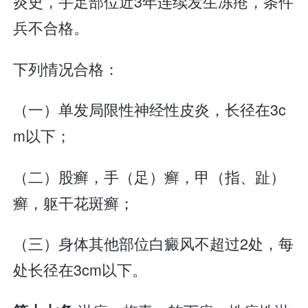
炎史，手足部位近3年连续发生冻疮，条件
兵不合格。
下列情况合格：
（一）单发局限性神经性皮炎，长径在3c
m以下；
（二）股癣，手（足）癣，甲（指、趾）
癣，躯干花斑癣；
（三）身体其他部位白癜风不超过2处，每
处长径在3cm以下。