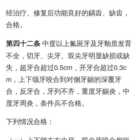
经治疗、修复后功能良好的龋齿、缺齿，
合格。
中度以上氟斑牙及牙釉质发育
第四十二条
不全，切牙、尖牙、双尖牙明显缺损或缺
失，超牙合超过0.5cm，开牙合超过0.3c
m，上下颌牙咬合到对侧牙龈的深覆牙
合，反牙合，牙列不齐，重度牙龈炎，中
度牙周炎，条件兵不合格。
下列情况合格：
（一）上下颌左右尖牙、双尖牙咬合相距