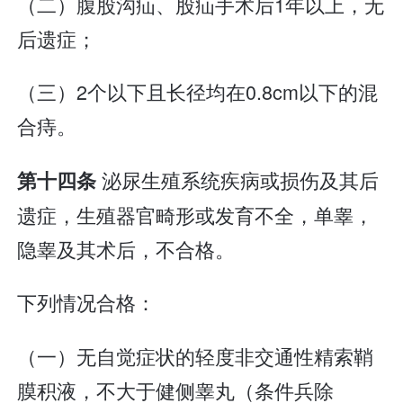
（二）腹股沟疝、股疝手术后1年以上，无
后遗症；
（三）2个以下且长径均在0.8cm以下的混
合痔。
泌尿生殖系统疾病或损伤及其后
第十四条
遗症，生殖器官畸形或发育不全，单睾，
隐睾及其术后，不合格。
下列情况合格：
（一）无自觉症状的轻度非交通性精索鞘
膜积液，不大于健侧睾丸（条件兵除