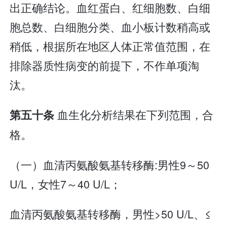
出正确结论。血红蛋白、红细胞数、白细
胞总数、白细胞分类、血小板计数稍高或
稍低，根据所在地区人体正常值范围，在
排除器质性病变的前提下，不作单项淘
汰。
血生化分析结果在下列范围，合
第五十条
格。
（一）血清丙氨酸氨基转移酶:男性9～50
U/L，女性7～40 U/L；
血清丙氨酸氨基转移酶，男性>50 U/L、≤