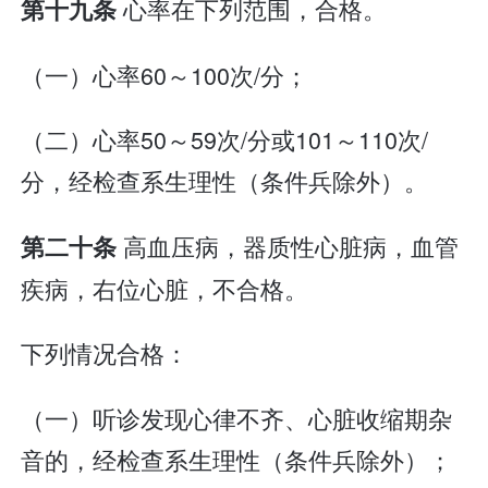
心率在下列范围，合格。
第十九条
（一）心率60～100次/分；
（二）心率50～59次/分或101～110次/
分，经检查系生理性（条件兵除外）。
高血压病，器质性心脏病，血管
第二十条
疾病，右位心脏，不合格。
下列情况合格：
（一）听诊发现心律不齐、心脏收缩期杂
音的，经检查系生理性（条件兵除外）；