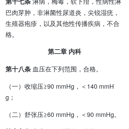
淋病，梅毒，软下疳，性病性淋
第十七条
巴肉芽肿，非淋菌性尿道炎，尖锐湿疣，
生殖器疱疹，以及其他性传播疾病，不合
格。
第二章 内科
血压在下列范围，合格。
第十八条
（一）收缩压≥90 mmHg，＜140 mmH
g；
（二）舒张压≥60 mmHg，＜90 mmHg。