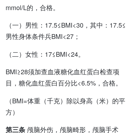
mmol/L的，合格。
（一）男性：17.5≤BMI<30，其中：17.5≤
男性身体条件兵BMI<27；
（二）女性：17≤BMI<24。
BMI≥28须加查血液糖化血红蛋白检查项
目，糖化血红蛋白百分比<6.5%，合格。
（BMI=体重（千克）除以身高（米）的平
方）
颅脑外伤，颅脑畸形，颅脑手术
第三条