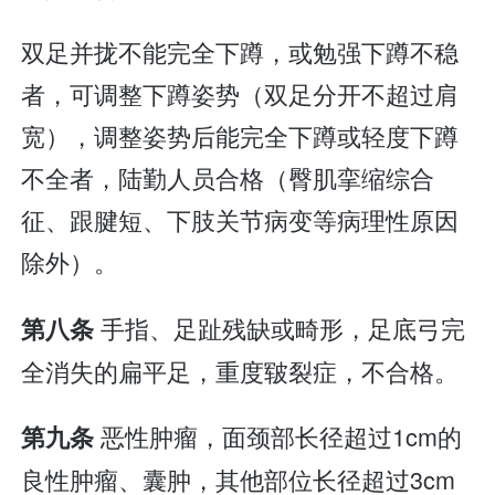
双足并拢不能完全下蹲，或勉强下蹲不稳
者，可调整下蹲姿势（双足分开不超过肩
宽），调整姿势后能完全下蹲或轻度下蹲
不全者，陆勤人员合格（臀肌挛缩综合
征、跟腱短、下肢关节病变等病理性原因
除外）。
手指、足趾残缺或畸形，足底弓完
第八条
全消失的扁平足，重度皲裂症，不合格。
恶性肿瘤，面颈部长径超过1cm的
第九条
良性肿瘤、囊肿，其他部位长径超过3cm