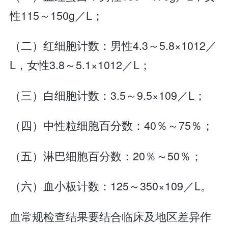
性115～150g／L；
（二）红细胞计数：男性4.3～5.8×1012／
L，女性3.8～5.1×1012／L；
（三）白细胞计数：3.5～9.5×109／L；
（四）中性粒细胞百分数：40％～75％；
（五）淋巴细胞百分数：20％～50％；
（六）血小板计数：125～350×109／L。
血常规检查结果要结合临床及地区差异作