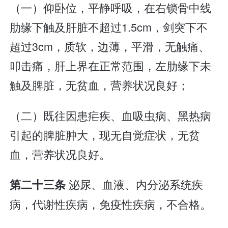
（一）仰卧位，平静呼吸，在右锁骨中线
肋缘下触及肝脏不超过1.5cm，剑突下不
超过3cm，质软，边薄，平滑，无触痛、
叩击痛，肝上界在正常范围，左肋缘下未
触及脾脏，无贫血，营养状况良好；
（二）既往因患疟疾、血吸虫病、黑热病
引起的脾脏肿大，现无自觉症状，无贫
血，营养状况良好。
泌尿、血液、内分泌系统疾
第二十三条
病，代谢性疾病，免疫性疾病，不合格。