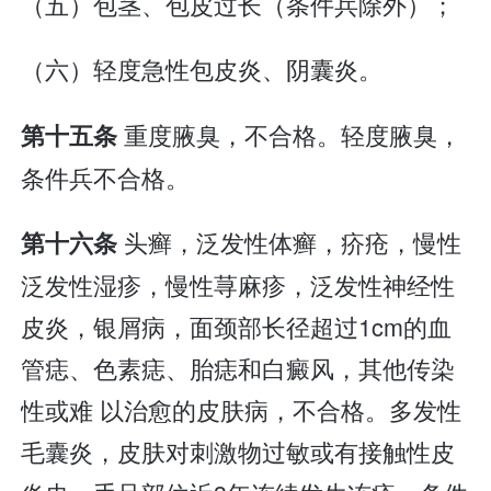
（五）包茎、包皮过长（条件兵除外）；
（六）轻度急性包皮炎、阴囊炎。
重度腋臭，不合格。轻度腋臭，
第十五条
条件兵不合格。
头癣，泛发性体癣，疥疮，慢性
第十六条
泛发性湿疹，慢性荨麻疹，泛发性神经性
皮炎，银屑病，面颈部长径超过1cm的血
管痣、色素痣、胎痣和白癜风，其他传染
性或难 以治愈的皮肤病，不合格。多发性
毛囊炎，皮肤对刺激物过敏或有接触性皮