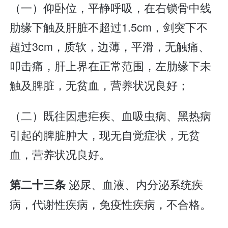
（一）仰卧位，平静呼吸，在右锁骨中线
肋缘下触及肝脏不超过1.5cm，剑突下不
超过3cm，质软，边薄，平滑，无触痛、
叩击痛，肝上界在正常范围，左肋缘下未
触及脾脏，无贫血，营养状况良好；
（二）既往因患疟疾、血吸虫病、黑热病
引起的脾脏肿大，现无自觉症状，无贫
血，营养状况良好。
泌尿、血液、内分泌系统疾
第二十三条
病，代谢性疾病，免疫性疾病，不合格。