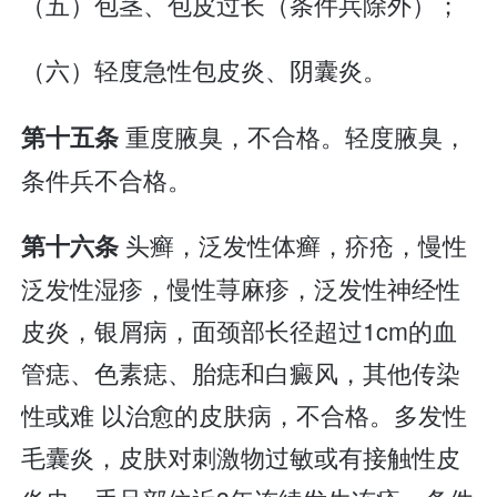
（五）包茎、包皮过长（条件兵除外）；
（六）轻度急性包皮炎、阴囊炎。
重度腋臭，不合格。轻度腋臭，
第十五条
条件兵不合格。
头癣，泛发性体癣，疥疮，慢性
第十六条
泛发性湿疹，慢性荨麻疹，泛发性神经性
皮炎，银屑病，面颈部长径超过1cm的血
管痣、色素痣、胎痣和白癜风，其他传染
性或难 以治愈的皮肤病，不合格。多发性
毛囊炎，皮肤对刺激物过敏或有接触性皮