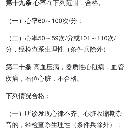
心率在下列范围，合格。
第十九条
（一）心率60～100次/分；
（二）心率50～59次/分或101～110次/
分，经检查系生理性（条件兵除外）。
高血压病，器质性心脏病，血管
第二十条
疾病，右位心脏，不合格。
下列情况合格：
（一）听诊发现心律不齐、心脏收缩期杂
音的，经检查系生理性（条件兵除外）；