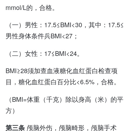
mmol/L的，合格。
（一）男性：17.5≤BMI<30，其中：17.5≤
男性身体条件兵BMI<27；
（二）女性：17≤BMI<24。
BMI≥28须加查血液糖化血红蛋白检查项
目，糖化血红蛋白百分比<6.5%，合格。
（BMI=体重（千克）除以身高（米）的平
方）
颅脑外伤，颅脑畸形，颅脑手术
第三条