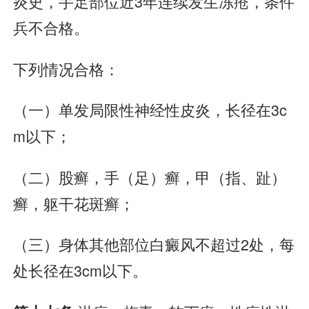
炎史，手足部位近3年连续发生冻疮，条件
兵不合格。
下列情况合格：
（一）单发局限性神经性皮炎，长径在3c
m以下；
（二）股癣，手（足）癣，甲（指、趾）
癣，躯干花斑癣；
（三）身体其他部位白癜风不超过2处，每
处长径在3cm以下。