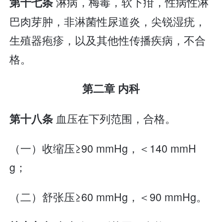
淋病，梅毒，软下疳，性病性淋
第十七条
巴肉芽肿，非淋菌性尿道炎，尖锐湿疣，
生殖器疱疹，以及其他性传播疾病，不合
格。
第二章 内科
血压在下列范围，合格。
第十八条
（一）收缩压≥90 mmHg，＜140 mmH
g；
（二）舒张压≥60 mmHg，＜90 mmHg。