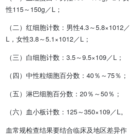
性115～150g／L；
（二）红细胞计数：男性4.3～5.8×1012／
L，女性3.8～5.1×1012／L；
（三）白细胞计数：3.5～9.5×109／L；
（四）中性粒细胞百分数：40％～75％；
（五）淋巴细胞百分数：20％～50％；
（六）血小板计数：125～350×109／L。
血常规检查结果要结合临床及地区差异作