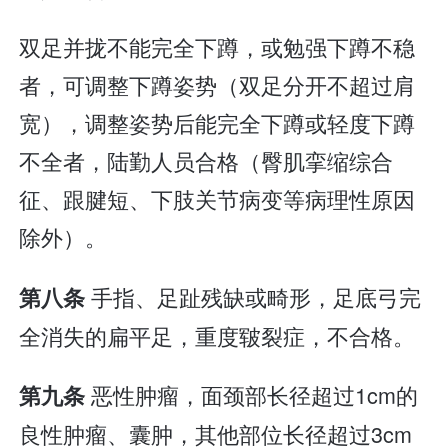
双足并拢不能完全下蹲，或勉强下蹲不稳
者，可调整下蹲姿势（双足分开不超过肩
宽），调整姿势后能完全下蹲或轻度下蹲
不全者，陆勤人员合格（臀肌挛缩综合
征、跟腱短、下肢关节病变等病理性原因
除外）。
手指、足趾残缺或畸形，足底弓完
第八条
全消失的扁平足，重度皲裂症，不合格。
恶性肿瘤，面颈部长径超过1cm的
第九条
良性肿瘤、囊肿，其他部位长径超过3cm