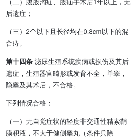
（二）腹股沟疝、股疝手术后1年以上，无
后遗症；
（三）2个以下且长径均在0.8cm以下的混
合痔。
泌尿生殖系统疾病或损伤及其后
第十四条
遗症，生殖器官畸形或发育不全，单睾，
隐睾及其术后，不合格。
下列情况合格：
（一）无自觉症状的轻度非交通性精索鞘
膜积液，不大于健侧睾丸（条件兵除