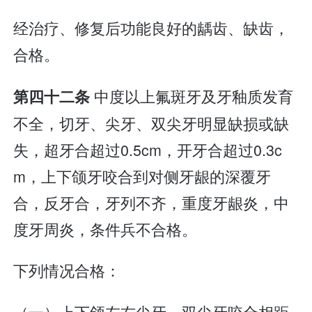
经治疗、修复后功能良好的龋齿、缺齿，
合格。
中度以上氟斑牙及牙釉质发育
第四十二条
不全，切牙、尖牙、双尖牙明显缺损或缺
失，超牙合超过0.5cm，开牙合超过0.3c
m，上下颌牙咬合到对侧牙龈的深覆牙
合，反牙合，牙列不齐，重度牙龈炎，中
度牙周炎，条件兵不合格。
下列情况合格：
（一）上下颌左右尖牙、双尖牙咬合相距