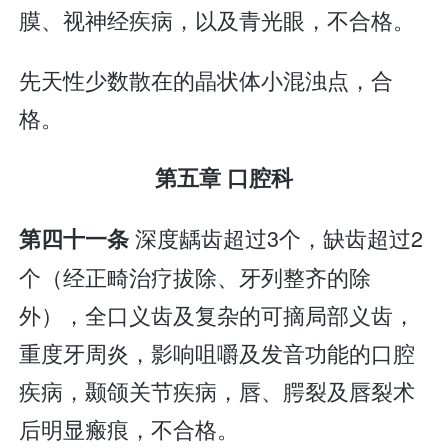
膜、视神经疾病，以及青光眼，不合格。
先天性少数散在的晶状体小混浊点，合
格。
第五章 口腔科
深度龋齿超过3个，缺齿超过2
第四十一条
个（经正畸治疗拔除、牙列整齐的除
外），全口义齿及复杂的可摘局部义齿，
重度牙周炎，影响咀嚼及发音功能的口腔
疾病，颞颌关节疾病，唇、腭裂及唇裂术
后明显瘢痕，不合格。