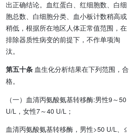
出正确结论。血红蛋白、红细胞数、白细
胞总数、白细胞分类、血小板计数稍高或
稍低，根据所在地区人体正常值范围，在
排除器质性病变的前提下，不作单项淘
汰。
血生化分析结果在下列范围，合
第五十条
格。
（一）血清丙氨酸氨基转移酶:男性9～50
U/L，女性7～40 U/L；
血清丙氨酸氨基转移酶，男性>50 U/L、≤