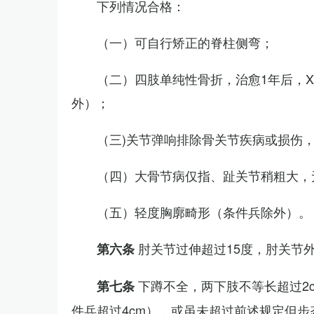
下列情况合格：
（一）可自行矫正的脊柱侧弯；
（二）四肢单纯性骨折，治愈1年后，
外）；
（三)关节弹响排除骨关节疾病或损伤
（四）大骨节病仅指、趾关节稍粗大，
（五）轻度胸廓畸形（条件兵除外）。
肘关节过伸超过15度，肘关节
第六条
下蹲不全，两下肢不等长超过2
第七条
件兵超过4cm），或虽未超过前述规定但步