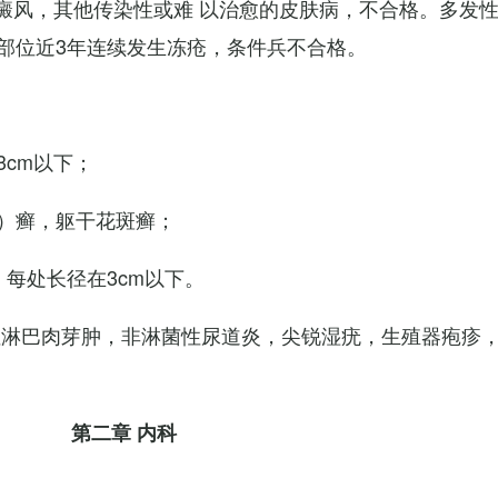
白癜风，其他传染性或难 以治愈的皮肤病，不合格。多发
部位近3年连续发生冻疮，条件兵不合格。
cm以下；
）癣，躯干花斑癣；
每处长径在3cm以下。
性淋巴肉芽肿，非淋菌性尿道炎，尖锐湿疣，生殖器疱疹
第二章 内科