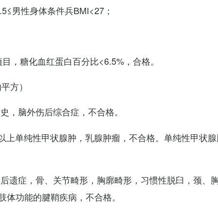
7.5≤男性身体条件兵BMI<27；
项目，糖化血红蛋白百分比<6.5%，合格。
的平方）
术史，脑外伤后综合症，不合格。
以上单纯性甲状腺肿，乳腺肿瘤，不合格。单纯性甲状腺
其后遗症，骨、关节畸形，胸廓畸形，习惯性脱臼，颈、
肢体功能的腱鞘疾病，不合格。