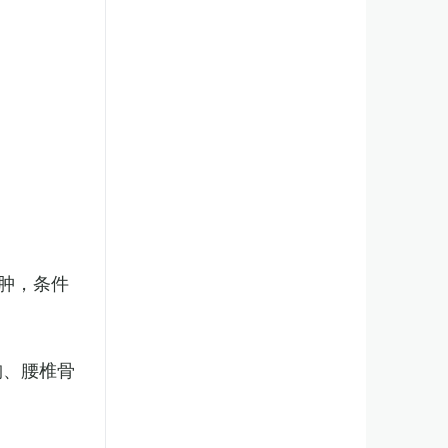
肿，条件
胸、腰椎骨