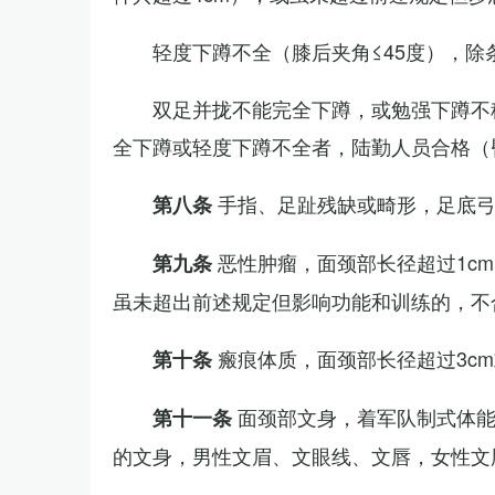
轻度下蹲不全（膝后夹角≤45度），除
双足并拢不能完全下蹲，或勉强下蹲不
全下蹲或轻度下蹲不全者，陆勤人员合格（
手指、足趾残缺或畸形，足底
第八条
恶性肿瘤，面颈部长径超过1c
第九条
虽未超出前述规定但影响功能和训练的，不
瘢痕体质，面颈部长径超过3c
第十条
面颈部文身，着军队制式体能
第十一条
的文身，男性文眉、文眼线、文唇，女性文