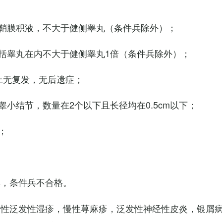
鞘膜积液，不大于健侧睾丸（条件兵除外）；
括睾丸在内不大于健侧睾丸1倍（条件兵除外）；
上无复发，无后遗症；
小结节，数量在2个以下且长径均在0.5cm以下；
；
臭，条件兵不合格。
慢性泛发性湿疹，慢性荨麻疹，泛发性神经性皮炎，银屑