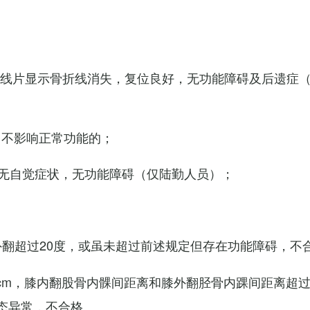
X线片显示骨折线消失，复位良好，无功能障碍及后遗症
，不影响正常功能的；
无自觉症状，无功能障碍（仅陆勤人员）；
外翻超过20度，或虽未超过前述规定但存在功能障碍，不
cm，膝内翻股骨内髁间距离和膝外翻胫骨内踝间距离超过
态异常，不合格。