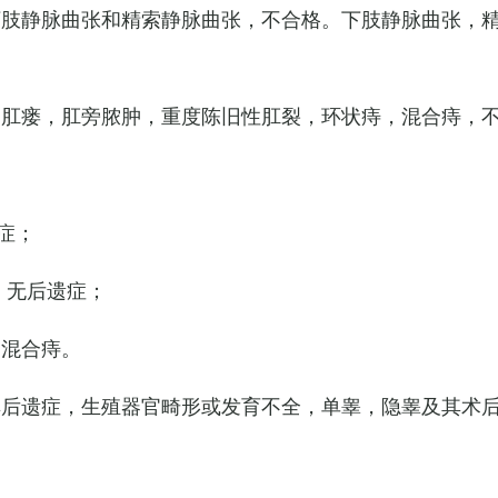
下肢静脉曲张和精索静脉曲张，不合格。下肢静脉曲张，
，肛瘘，肛旁脓肿，重度陈旧性肛裂，环状痔，混合痔，
症；
，无后遗症；
的混合痔。
其后遗症，生殖器官畸形或发育不全，单睾，隐睾及其术