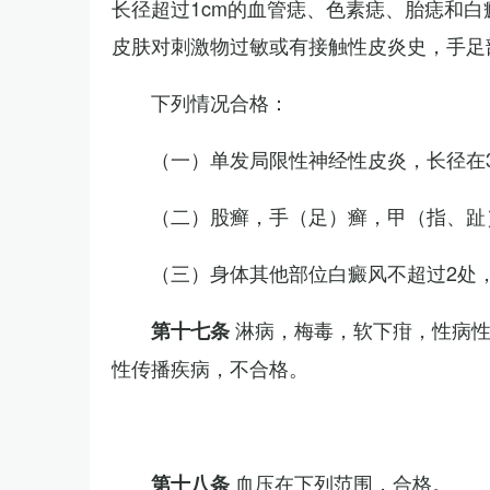
长径超过1cm的血管痣、色素痣、胎痣和
皮肤对刺激物过敏或有接触性皮炎史，手足
下列情况合格：
（一）单发局限性神经性皮炎，长径在3
（二）股癣，手（足）癣，甲（指、趾
（三）身体其他部位白癜风不超过2处，
淋病，梅毒，软下疳，性病
第十七条
性传播疾病，不合格。
血压在下列范围，合格。
第十八条