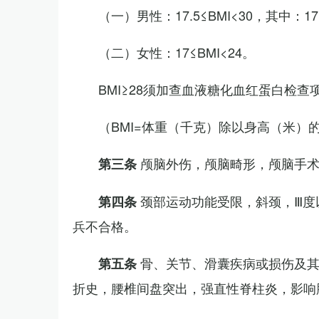
（一）男性：17.5≤BMI<30，其中：1
（二）女性：17≤BMI<24。
BMI≥28须加查血液糖化血红蛋白检查
（BMI=体重（千克）除以身高（米）
颅脑外伤，颅脑畸形，颅脑手
第三条
颈部运动功能受限，斜颈，Ⅲ度
第四条
兵不合格。
骨、关节、滑囊疾病或损伤及
第五条
折史，腰椎间盘突出，强直性脊柱炎，影响