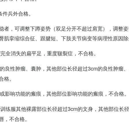
条件兵外合格。
稳者，可调整下蹲姿势（双足分开不超过肩宽），调整姿
臀肌挛缩综合征、跟腱短、下肢关节病变等病理性原因除
弓完全消失的扁平足，重度皲裂症，不合格。
m的良性肿瘤、囊肿，其他部位长径超过3cm的良性肿瘤
合格。
m或影响功能的瘢痕，其他部位影响功能的瘢痕，不合格
训练服其他裸露部位长径超过3cm的文身，其他部位长径超
唇，不合格。