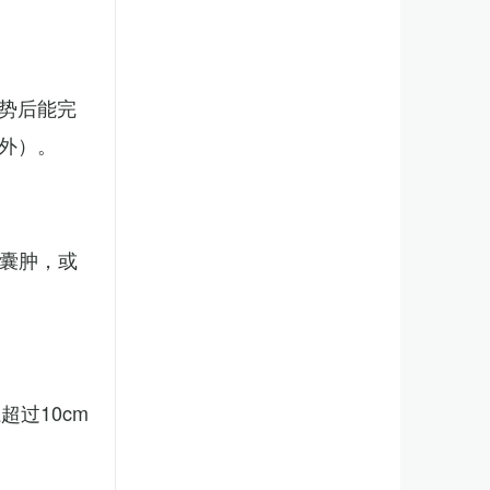
势后能完
外）。
、囊肿，或
。
过10cm