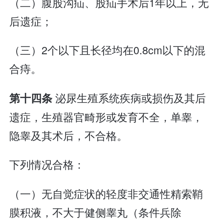
（二）腹股沟疝、股疝手术后1年以上，无
后遗症；
（三）2个以下且长径均在0.8cm以下的混
合痔。
泌尿生殖系统疾病或损伤及其后
第十四条
遗症，生殖器官畸形或发育不全，单睾，
隐睾及其术后，不合格。
下列情况合格：
（一）无自觉症状的轻度非交通性精索鞘
膜积液，不大于健侧睾丸（条件兵除