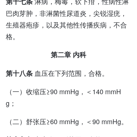
淋病，梅毒，软下疳，性病性淋
第十七条
巴肉芽肿，非淋菌性尿道炎，尖锐湿疣，
生殖器疱疹，以及其他性传播疾病，不合
格。
第二章 内科
血压在下列范围，合格。
第十八条
（一）收缩压≥90 mmHg，＜140 mmH
g；
（二）舒张压≥60 mmHg，＜90 mmHg。