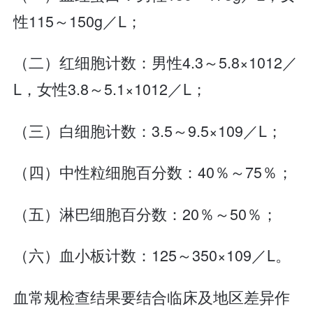
性115～150g／L；
（二）红细胞计数：男性4.3～5.8×1012／
L，女性3.8～5.1×1012／L；
（三）白细胞计数：3.5～9.5×109／L；
（四）中性粒细胞百分数：40％～75％；
（五）淋巴细胞百分数：20％～50％；
（六）血小板计数：125～350×109／L。
血常规检查结果要结合临床及地区差异作