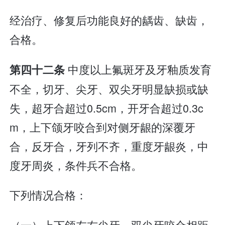
经治疗、修复后功能良好的龋齿、缺齿，
合格。
中度以上氟斑牙及牙釉质发育
第四十二条
不全，切牙、尖牙、双尖牙明显缺损或缺
失，超牙合超过0.5cm，开牙合超过0.3c
m，上下颌牙咬合到对侧牙龈的深覆牙
合，反牙合，牙列不齐，重度牙龈炎，中
度牙周炎，条件兵不合格。
下列情况合格：
（一）上下颌左右尖牙、双尖牙咬合相距