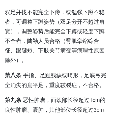
双足并拢不能完全下蹲，或勉强下蹲不稳
者，可调整下蹲姿势（双足分开不超过肩
宽），调整姿势后能完全下蹲或轻度下蹲
不全者，陆勤人员合格（臀肌挛缩综合
征、跟腱短、下肢关节病变等病理性原因
除外）。
手指、足趾残缺或畸形，足底弓完
第八条
全消失的扁平足，重度皲裂症，不合格。
恶性肿瘤，面颈部长径超过1cm的
第九条
良性肿瘤、囊肿，其他部位长径超过3cm