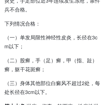
炎史，手足部位近3年连续发生冻疮，条件
兵不合格。
下列情况合格：
（一）单发局限性神经性皮炎，长径在3c
m以下；
（二）股癣，手（足）癣，甲（指、趾）
癣，躯干花斑癣；
（三）身体其他部位白癜风不超过2处，每
处长径在3cm以下。