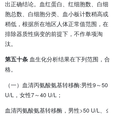
出正确结论。血红蛋白、红细胞数、白细
胞总数、白细胞分类、血小板计数稍高或
稍低，根据所在地区人体正常值范围，在
排除器质性病变的前提下，不作单项淘
汰。
血生化分析结果在下列范围，合
第五十条
格。
（一）血清丙氨酸氨基转移酶:男性9～50
U/L，女性7～40 U/L；
血清丙氨酸氨基转移酶，男性>50 U/L、≤