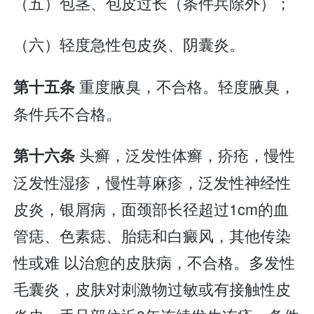
（五）包茎、包皮过长（条件兵除外）；
（六）轻度急性包皮炎、阴囊炎。
重度腋臭，不合格。轻度腋臭，
第十五条
条件兵不合格。
头癣，泛发性体癣，疥疮，慢性
第十六条
泛发性湿疹，慢性荨麻疹，泛发性神经性
皮炎，银屑病，面颈部长径超过1cm的血
管痣、色素痣、胎痣和白癜风，其他传染
性或难 以治愈的皮肤病，不合格。多发性
毛囊炎，皮肤对刺激物过敏或有接触性皮