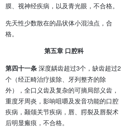
膜、视神经疾病，以及青光眼，不合格。
先天性少数散在的晶状体小混浊点，合
格。
第五章 口腔科
深度龋齿超过3个，缺齿超过2
第四十一条
个（经正畸治疗拔除、牙列整齐的除
外），全口义齿及复杂的可摘局部义齿，
重度牙周炎，影响咀嚼及发音功能的口腔
疾病，颞颌关节疾病，唇、腭裂及唇裂术
后明显瘢痕，不合格。