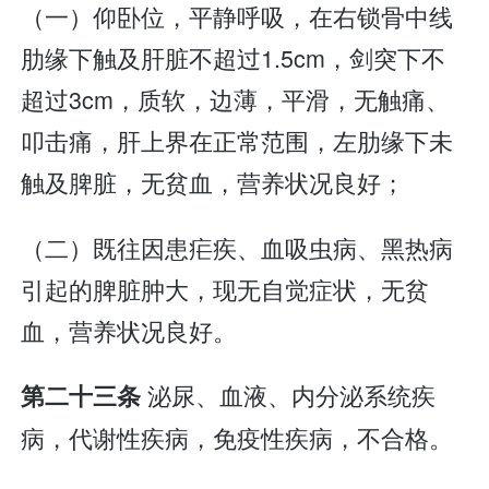
（一）仰卧位，平静呼吸，在右锁骨中线
肋缘下触及肝脏不超过1.5cm，剑突下不
超过3cm，质软，边薄，平滑，无触痛、
叩击痛，肝上界在正常范围，左肋缘下未
触及脾脏，无贫血，营养状况良好；
（二）既往因患疟疾、血吸虫病、黑热病
引起的脾脏肿大，现无自觉症状，无贫
血，营养状况良好。
泌尿、血液、内分泌系统疾
第二十三条
病，代谢性疾病，免疫性疾病，不合格。