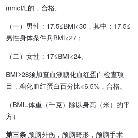
mmol/L的，合格。
（一）男性：17.5≤BMI<30，其中：17.5≤
男性身体条件兵BMI<27；
（二）女性：17≤BMI<24。
BMI≥28须加查血液糖化血红蛋白检查项
目，糖化血红蛋白百分比<6.5%，合格。
（BMI=体重（千克）除以身高（米）的平
方）
颅脑外伤，颅脑畸形，颅脑手术
第三条