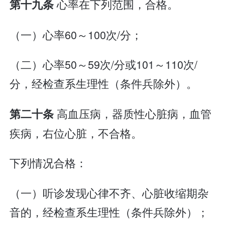
心率在下列范围，合格。
第十九条
（一）心率60～100次/分；
（二）心率50～59次/分或101～110次/
分，经检查系生理性（条件兵除外）。
高血压病，器质性心脏病，血管
第二十条
疾病，右位心脏，不合格。
下列情况合格：
（一）听诊发现心律不齐、心脏收缩期杂
音的，经检查系生理性（条件兵除外）；