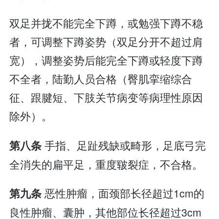
双足并拢不能完全下蹲，或勉强下蹲不稳
者，可调整下蹲姿势（双足分开不超过肩
宽），调整姿势后能完全下蹲或轻度下蹲
不全者，陆勤人员合格（臀肌挛缩综合
征、跟腱短、下肢关节病变等病理性原因
除外）。
手指、足趾残缺或畸形，足底弓完
第八条
全消失的扁平足，重度皲裂症，不合格。
恶性肿瘤，面颈部长径超过1cm的
第九条
良性肿瘤、囊肿，其他部位长径超过3cm