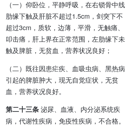
（一）仰卧位，平静呼吸，在右锁骨中线
肋缘下触及肝脏不超过1.5cm，剑突下不
超过3cm，质软，边薄，平滑，无触痛、
叩击痛，肝上界在正常范围，左肋缘下未
触及脾脏，无贫血，营养状况良好；
（二）既往因患疟疾、血吸虫病、黑热病
引起的脾脏肿大，现无自觉症状，无贫
血，营养状况良好。
泌尿、血液、内分泌系统疾
第二十三条
病，代谢性疾病，免疫性疾病，不合格。