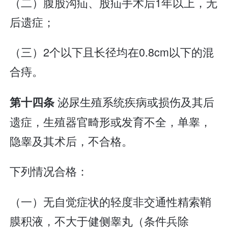
（二）腹股沟疝、股疝手术后1年以上，无
后遗症；
（三）2个以下且长径均在0.8cm以下的混
合痔。
泌尿生殖系统疾病或损伤及其后
第十四条
遗症，生殖器官畸形或发育不全，单睾，
隐睾及其术后，不合格。
下列情况合格：
（一）无自觉症状的轻度非交通性精索鞘
膜积液，不大于健侧睾丸（条件兵除