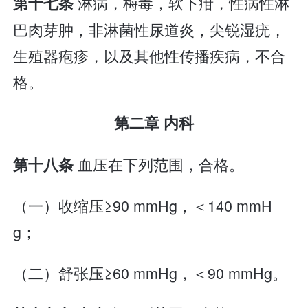
淋病，梅毒，软下疳，性病性淋
第十七条
巴肉芽肿，非淋菌性尿道炎，尖锐湿疣，
生殖器疱疹，以及其他性传播疾病，不合
格。
第二章 内科
血压在下列范围，合格。
第十八条
（一）收缩压≥90 mmHg，＜140 mmH
g；
（二）舒张压≥60 mmHg，＜90 mmHg。