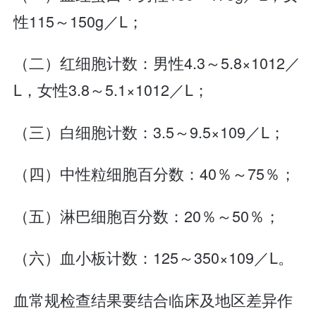
性115～150g／L；
（二）红细胞计数：男性4.3～5.8×1012／
L，女性3.8～5.1×1012／L；
（三）白细胞计数：3.5～9.5×109／L；
（四）中性粒细胞百分数：40％～75％；
（五）淋巴细胞百分数：20％～50％；
（六）血小板计数：125～350×109／L。
血常规检查结果要结合临床及地区差异作