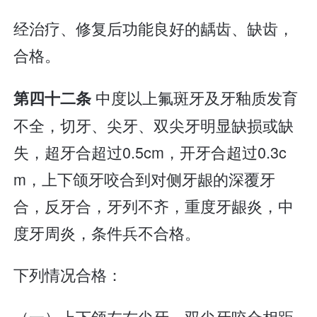
经治疗、修复后功能良好的龋齿、缺齿，
合格。
中度以上氟斑牙及牙釉质发育
第四十二条
不全，切牙、尖牙、双尖牙明显缺损或缺
失，超牙合超过0.5cm，开牙合超过0.3c
m，上下颌牙咬合到对侧牙龈的深覆牙
合，反牙合，牙列不齐，重度牙龈炎，中
度牙周炎，条件兵不合格。
下列情况合格：
（一）上下颌左右尖牙、双尖牙咬合相距