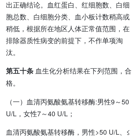
出正确结论。血红蛋白、红细胞数、白细
胞总数、白细胞分类、血小板计数稍高或
稍低，根据所在地区人体正常值范围，在
排除器质性病变的前提下，不作单项淘
汰。
血生化分析结果在下列范围，合
第五十条
格。
（一）血清丙氨酸氨基转移酶:男性9～50
U/L，女性7～40 U/L；
血清丙氨酸氨基转移酶，男性>50 U/L、≤