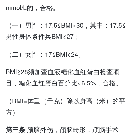
mmol/L的，合格。
（一）男性：17.5≤BMI<30，其中：17.5≤
男性身体条件兵BMI<27；
（二）女性：17≤BMI<24。
BMI≥28须加查血液糖化血红蛋白检查项
目，糖化血红蛋白百分比<6.5%，合格。
（BMI=体重（千克）除以身高（米）的平
方）
颅脑外伤，颅脑畸形，颅脑手术
第三条