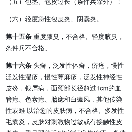
（五）包茎、包皮过长（条件兵除外）；
（六）轻度急性包皮炎、阴囊炎。
重度腋臭，不合格。轻度腋臭，
第十五条
条件兵不合格。
头癣，泛发性体癣，疥疮，慢性
第十六条
泛发性湿疹，慢性荨麻疹，泛发性神经性
皮炎，银屑病，面颈部长径超过1cm的血
管痣、色素痣、胎痣和白癜风，其他传染
性或难 以治愈的皮肤病，不合格。多发性
毛囊炎，皮肤对刺激物过敏或有接触性皮