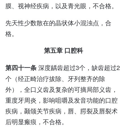
膜、视神经疾病，以及青光眼，不合格。
先天性少数散在的晶状体小混浊点，合
格。
第五章 口腔科
深度龋齿超过3个，缺齿超过2
第四十一条
个（经正畸治疗拔除、牙列整齐的除
外），全口义齿及复杂的可摘局部义齿，
重度牙周炎，影响咀嚼及发音功能的口腔
疾病，颞颌关节疾病，唇、腭裂及唇裂术
后明显瘢痕，不合格。