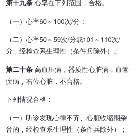
心率在下列范围，合格。
第十九条
（一）心率60～100次/分；
（二）心率50～59次/分或101～110次/
分，经检查系生理性（条件兵除外）。
高血压病，器质性心脏病，血管
第二十条
疾病，右位心脏，不合格。
下列情况合格：
（一）听诊发现心律不齐、心脏收缩期杂
音的，经检查系生理性（条件兵除外）；