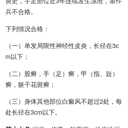
炎史，手足部位近3年连续发生冻疮，条件
兵不合格。
下列情况合格：
（一）单发局限性神经性皮炎，长径在3c
m以下；
（二）股癣，手（足）癣，甲（指、趾）
癣，躯干花斑癣；
（三）身体其他部位白癜风不超过2处，每
处长径在3cm以下。