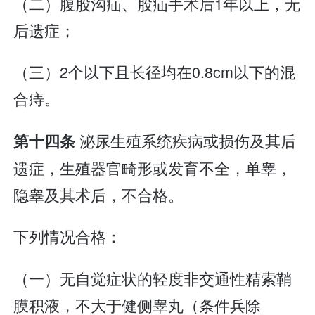
（二）腹股沟疝、股疝手术后1年以上，无
后遗症；
（三）2个以下且长径均在0.8cm以下的混
合痔。
泌尿生殖系统疾病或损伤及其后
第十四条
遗症，生殖器官畸形或发育不全，单睾，
隐睾及其术后，不合格。
下列情况合格：
（一）无自觉症状的轻度非交通性精索鞘
膜积液，不大于健侧睾丸（条件兵除