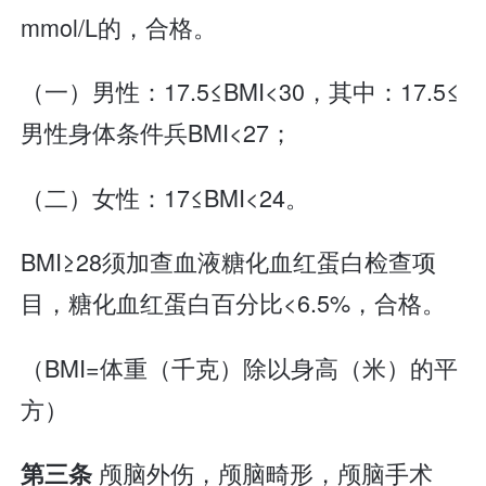
mmol/L的，合格。
（一）男性：17.5≤BMI<30，其中：17.5≤
男性身体条件兵BMI<27；
（二）女性：17≤BMI<24。
BMI≥28须加查血液糖化血红蛋白检查项
目，糖化血红蛋白百分比<6.5%，合格。
（BMI=体重（千克）除以身高（米）的平
方）
颅脑外伤，颅脑畸形，颅脑手术
第三条