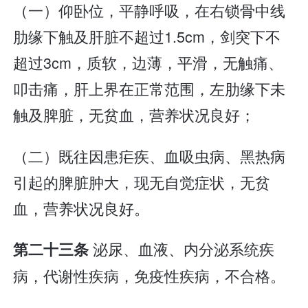
（一）仰卧位，平静呼吸，在右锁骨中线
肋缘下触及肝脏不超过1.5cm，剑突下不
超过3cm，质软，边薄，平滑，无触痛、
叩击痛，肝上界在正常范围，左肋缘下未
触及脾脏，无贫血，营养状况良好；
（二）既往因患疟疾、血吸虫病、黑热病
引起的脾脏肿大，现无自觉症状，无贫
血，营养状况良好。
泌尿、血液、内分泌系统疾
第二十三条
病，代谢性疾病，免疫性疾病，不合格。