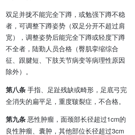
双足并拢不能完全下蹲，或勉强下蹲不稳
者，可调整下蹲姿势（双足分开不超过肩
宽），调整姿势后能完全下蹲或轻度下蹲
不全者，陆勤人员合格（臀肌挛缩综合
征、跟腱短、下肢关节病变等病理性原因
除外）。
手指、足趾残缺或畸形，足底弓完
第八条
全消失的扁平足，重度皲裂症，不合格。
恶性肿瘤，面颈部长径超过1cm的
第九条
良性肿瘤、囊肿，其他部位长径超过3cm