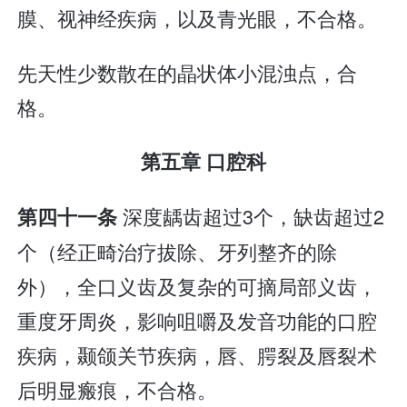
膜、视神经疾病，以及青光眼，不合格。
先天性少数散在的晶状体小混浊点，合
格。
第五章 口腔科
深度龋齿超过3个，缺齿超过2
第四十一条
个（经正畸治疗拔除、牙列整齐的除
外），全口义齿及复杂的可摘局部义齿，
重度牙周炎，影响咀嚼及发音功能的口腔
疾病，颞颌关节疾病，唇、腭裂及唇裂术
后明显瘢痕，不合格。