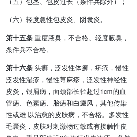
（五）包茎、包皮过长（条件兵除外）；
（六）轻度急性包皮炎、阴囊炎。
重度腋臭，不合格。轻度腋臭，
第十五条
条件兵不合格。
头癣，泛发性体癣，疥疮，慢性
第十六条
泛发性湿疹，慢性荨麻疹，泛发性神经性
皮炎，银屑病，面颈部长径超过1cm的血
管痣、色素痣、胎痣和白癜风，其他传染
性或难 以治愈的皮肤病，不合格。多发性
毛囊炎，皮肤对刺激物过敏或有接触性皮