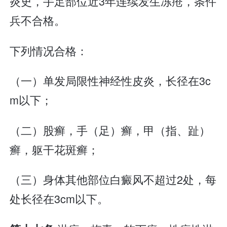
炎史，手足部位近3年连续发生冻疮，条件
兵不合格。
下列情况合格：
（一）单发局限性神经性皮炎，长径在3c
m以下；
（二）股癣，手（足）癣，甲（指、趾）
癣，躯干花斑癣；
（三）身体其他部位白癜风不超过2处，每
处长径在3cm以下。