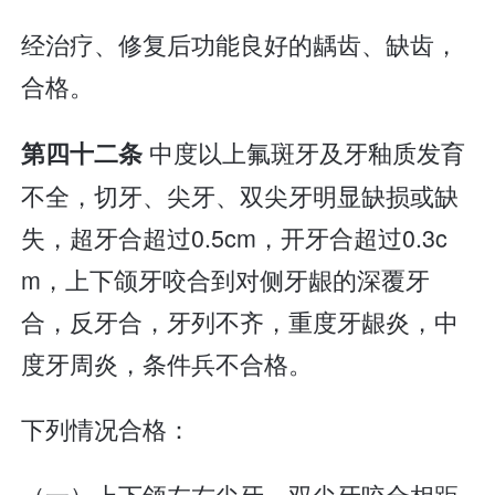
经治疗、修复后功能良好的龋齿、缺齿，
合格。
中度以上氟斑牙及牙釉质发育
第四十二条
不全，切牙、尖牙、双尖牙明显缺损或缺
失，超牙合超过0.5cm，开牙合超过0.3c
m，上下颌牙咬合到对侧牙龈的深覆牙
合，反牙合，牙列不齐，重度牙龈炎，中
度牙周炎，条件兵不合格。
下列情况合格：
（一）上下颌左右尖牙、双尖牙咬合相距