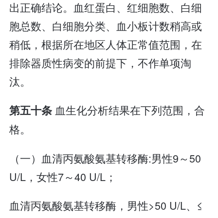
出正确结论。血红蛋白、红细胞数、白细
胞总数、白细胞分类、血小板计数稍高或
稍低，根据所在地区人体正常值范围，在
排除器质性病变的前提下，不作单项淘
汰。
血生化分析结果在下列范围，合
第五十条
格。
（一）血清丙氨酸氨基转移酶:男性9～50
U/L，女性7～40 U/L；
血清丙氨酸氨基转移酶，男性>50 U/L、≤