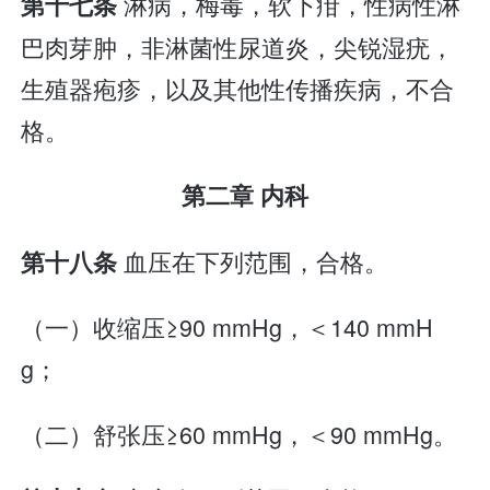
淋病，梅毒，软下疳，性病性淋
第十七条
巴肉芽肿，非淋菌性尿道炎，尖锐湿疣，
生殖器疱疹，以及其他性传播疾病，不合
格。
第二章 内科
血压在下列范围，合格。
第十八条
（一）收缩压≥90 mmHg，＜140 mmH
g；
（二）舒张压≥60 mmHg，＜90 mmHg。