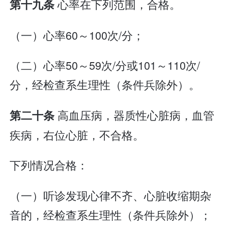
心率在下列范围，合格。
第十九条
（一）心率60～100次/分；
（二）心率50～59次/分或101～110次/
分，经检查系生理性（条件兵除外）。
高血压病，器质性心脏病，血管
第二十条
疾病，右位心脏，不合格。
下列情况合格：
（一）听诊发现心律不齐、心脏收缩期杂
音的，经检查系生理性（条件兵除外）；