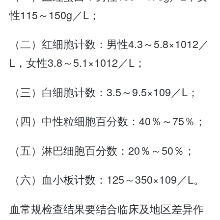
性115～150g／L；
（二）红细胞计数：男性4.3～5.8×1012／
L，女性3.8～5.1×1012／L；
（三）白细胞计数：3.5～9.5×109／L；
（四）中性粒细胞百分数：40％～75％；
（五）淋巴细胞百分数：20％～50％；
（六）血小板计数：125～350×109／L。
血常规检查结果要结合临床及地区差异作