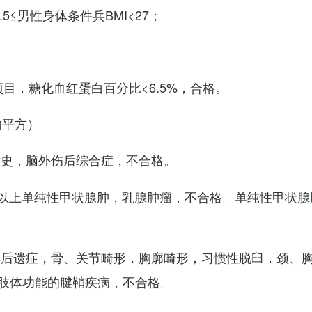
7.5≤男性身体条件兵BMI<27；
项目，糖化血红蛋白百分比<6.5%，合格。
的平方）
术史，脑外伤后综合症，不合格。
以上单纯性甲状腺肿，乳腺肿瘤，不合格。单纯性甲状腺
其后遗症，骨、关节畸形，胸廓畸形，习惯性脱臼，颈、
肢体功能的腱鞘疾病，不合格。