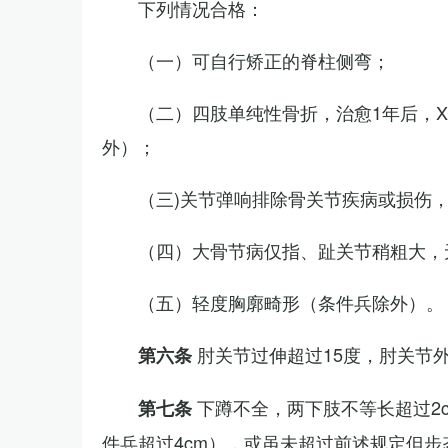
下列情况合格：
（一）可自行矫正的脊柱侧弯；
（二）四肢单纯性骨折，治愈1年后，
外）；
（三)关节弹响排除骨关节疾病或损伤
（四）大骨节病仅指、趾关节稍粗大，
（五）轻度胸廓畸形（条件兵除外）。
肘关节过伸超过15度，肘关节
第六条
下蹲不全，两下肢不等长超过2
第七条
件兵超过4cm），或虽未超过前述规定但步