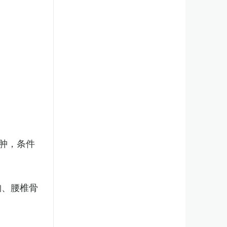
肿，条件
胸、腰椎骨