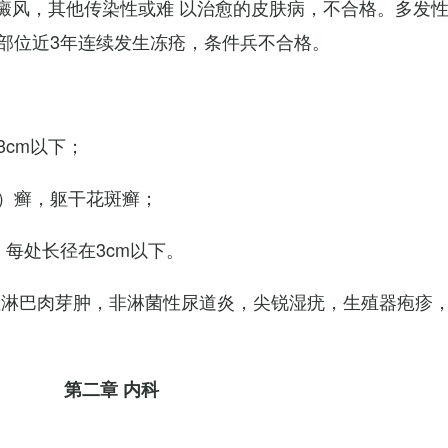
白癜风，其他传染性或难 以治愈的皮肤病，不合格。多发
部位近3年连续发生冻疮，条件兵不合格。
cm以下；
）癣，躯干花斑癣；
每处长径在3cm以下。
性淋巴肉芽肿，非淋菌性尿道炎，尖锐湿疣，生殖器疱疹
第二章 内科