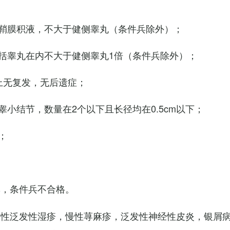
鞘膜积液，不大于健侧睾丸（条件兵除外）；
括睾丸在内不大于健侧睾丸1倍（条件兵除外）；
上无复发，无后遗症；
小结节，数量在2个以下且长径均在0.5cm以下；
；
臭，条件兵不合格。
慢性泛发性湿疹，慢性荨麻疹，泛发性神经性皮炎，银屑