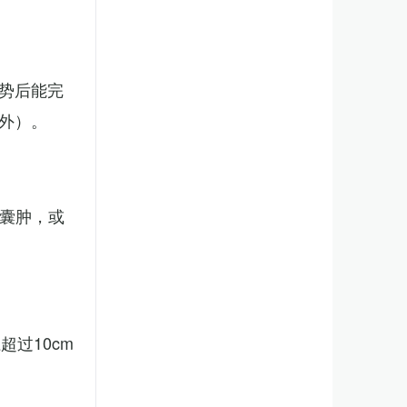
势后能完
外）。
、囊肿，或
。
过10cm