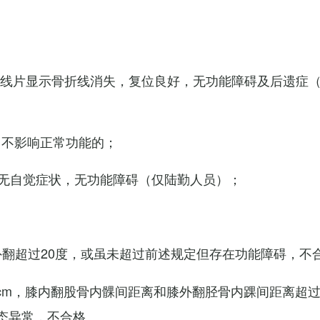
X线片显示骨折线消失，复位良好，无功能障碍及后遗症
，不影响正常功能的；
无自觉症状，无功能障碍（仅陆勤人员）；
外翻超过20度，或虽未超过前述规定但存在功能障碍，不
cm，膝内翻股骨内髁间距离和膝外翻胫骨内踝间距离超过
态异常，不合格。