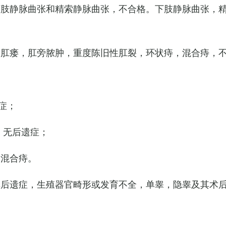
下肢静脉曲张和精索静脉曲张，不合格。下肢静脉曲张，
，肛瘘，肛旁脓肿，重度陈旧性肛裂，环状痔，混合痔，
症；
，无后遗症；
的混合痔。
其后遗症，生殖器官畸形或发育不全，单睾，隐睾及其术