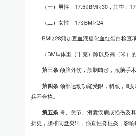
（一）男性：17.5≤BMI<30，其中：1
（二）女性：17≤BMI<24。
BMI≥28须加查血液糖化血红蛋白检查
（BMI=体重（千克）除以身高（米）
颅脑外伤，颅脑畸形，颅脑手
第三条
颈部运动功能受限，斜颈，Ⅲ度
第四条
兵不合格。
骨、关节、滑囊疾病或损伤及
第五条
折史，腰椎间盘突出，强直性脊柱炎，影响