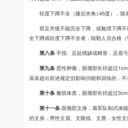
轻度下蹲不全（膝后夹角≤45度），除
双足并拢不能完全下蹲，或勉强下蹲不
全下蹲或轻度下蹲不全者，陆勤人员合格（
手指、足趾残缺或畸形，足底
第八条
恶性肿瘤，面颈部长径超过1c
第九条
虽未超出前述规定但影响功能和训练的，不
瘢痕体质，面颈部长径超过3c
第十条
面颈部文身，着军队制式体能
第十一条
的文身，男性文眉、文眼线、文唇，女性文