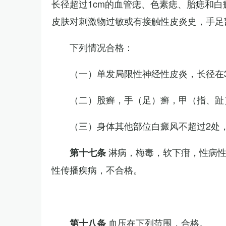
长径超过1cm的血管痣、色素痣、胎痣和
皮肤对刺激物过敏或有接触性皮炎史，手足
下列情况合格：
（一）单发局限性神经性皮炎，长径在3
（二）股癣，手（足）癣，甲（指、趾
（三）身体其他部位白癜风不超过2处，
淋病，梅毒，软下疳，性病
第十七条
性传播疾病，不合格。
血压在下列范围，合格。
第十八条