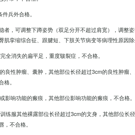
条件兵外合格。
稳者，可调整下蹲姿势（双足分开不超过肩宽），调整姿
臀肌挛缩综合征、跟腱短、下肢关节病变等病理性原因除
弓完全消失的扁平足，重度皲裂症，不合格。
m的良性肿瘤、囊肿，其他部位长径超过3cm的良性肿瘤
合格。
m或影响功能的瘢痕，其他部位影响功能的瘢痕，不合格
训练服其他裸露部位长径超过3cm的文身，其他部位长径超
唇，不合格。