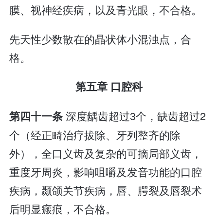
膜、视神经疾病，以及青光眼，不合格。
先天性少数散在的晶状体小混浊点，合
格。
第五章 口腔科
深度龋齿超过3个，缺齿超过2
第四十一条
个（经正畸治疗拔除、牙列整齐的除
外），全口义齿及复杂的可摘局部义齿，
重度牙周炎，影响咀嚼及发音功能的口腔
疾病，颞颌关节疾病，唇、腭裂及唇裂术
后明显瘢痕，不合格。