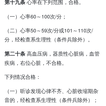
心率在下列范围，合格。
第十九条
（一）心率60～100次/分；
（二）心率50～59次/分或101～110次/
分，经检查系生理性（条件兵除外）。
高血压病，器质性心脏病，血管
第二十条
疾病，右位心脏，不合格。
下列情况合格：
（一）听诊发现心律不齐、心脏收缩期杂
音的，经检查系生理性（条件兵除外）；