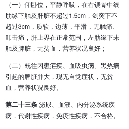
（一）仰卧位，平静呼吸，在右锁骨中线
肋缘下触及肝脏不超过1.5cm，剑突下不
超过3cm，质软，边薄，平滑，无触痛、
叩击痛，肝上界在正常范围，左肋缘下未
触及脾脏，无贫血，营养状况良好；
（二）既往因患疟疾、血吸虫病、黑热病
引起的脾脏肿大，现无自觉症状，无贫
血，营养状况良好。
泌尿、血液、内分泌系统疾
第二十三条
病，代谢性疾病，免疫性疾病，不合格。