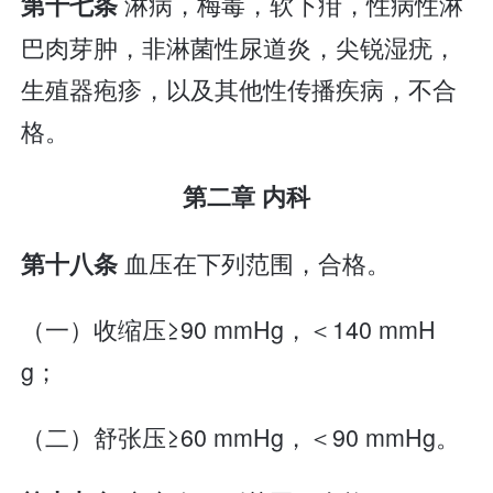
淋病，梅毒，软下疳，性病性淋
第十七条
巴肉芽肿，非淋菌性尿道炎，尖锐湿疣，
生殖器疱疹，以及其他性传播疾病，不合
格。
第二章 内科
血压在下列范围，合格。
第十八条
（一）收缩压≥90 mmHg，＜140 mmH
g；
（二）舒张压≥60 mmHg，＜90 mmHg。