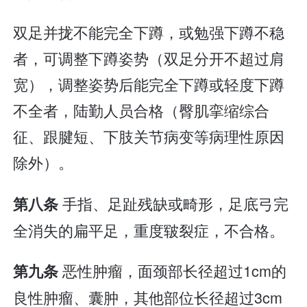
双足并拢不能完全下蹲，或勉强下蹲不稳
者，可调整下蹲姿势（双足分开不超过肩
宽），调整姿势后能完全下蹲或轻度下蹲
不全者，陆勤人员合格（臀肌挛缩综合
征、跟腱短、下肢关节病变等病理性原因
除外）。
手指、足趾残缺或畸形，足底弓完
第八条
全消失的扁平足，重度皲裂症，不合格。
恶性肿瘤，面颈部长径超过1cm的
第九条
良性肿瘤、囊肿，其他部位长径超过3cm