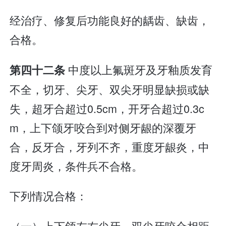
经治疗、修复后功能良好的龋齿、缺齿，
合格。
中度以上氟斑牙及牙釉质发育
第四十二条
不全，切牙、尖牙、双尖牙明显缺损或缺
失，超牙合超过0.5cm，开牙合超过0.3c
m，上下颌牙咬合到对侧牙龈的深覆牙
合，反牙合，牙列不齐，重度牙龈炎，中
度牙周炎，条件兵不合格。
下列情况合格：
（一）上下颌左右尖牙、双尖牙咬合相距