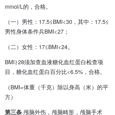
mmol/L的，合格。
（一）男性：17.5≤BMI<30，其中：17.5≤
男性身体条件兵BMI<27；
（二）女性：17≤BMI<24。
BMI≥28须加查血液糖化血红蛋白检查项
目，糖化血红蛋白百分比<6.5%，合格。
（BMI=体重（千克）除以身高（米）的平
方）
颅脑外伤，颅脑畸形，颅脑手术
第三条