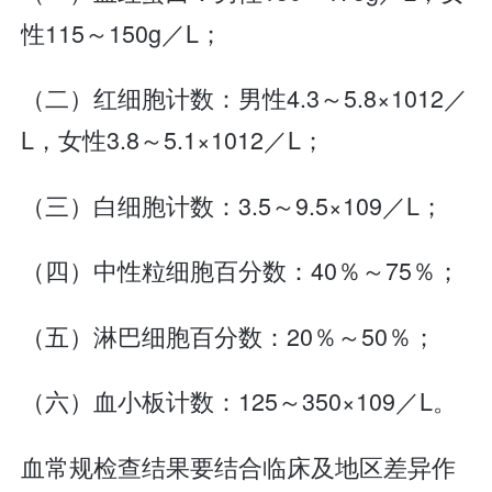
性115～150g／L；
（二）红细胞计数：男性4.3～5.8×1012／
L，女性3.8～5.1×1012／L；
（三）白细胞计数：3.5～9.5×109／L；
（四）中性粒细胞百分数：40％～75％；
（五）淋巴细胞百分数：20％～50％；
（六）血小板计数：125～350×109／L。
血常规检查结果要结合临床及地区差异作