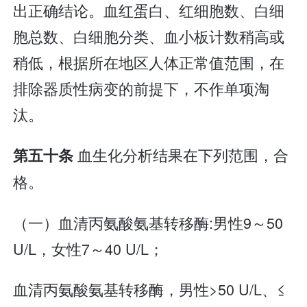
出正确结论。血红蛋白、红细胞数、白细
胞总数、白细胞分类、血小板计数稍高或
稍低，根据所在地区人体正常值范围，在
排除器质性病变的前提下，不作单项淘
汰。
血生化分析结果在下列范围，合
第五十条
格。
（一）血清丙氨酸氨基转移酶:男性9～50
U/L，女性7～40 U/L；
血清丙氨酸氨基转移酶，男性>50 U/L、≤