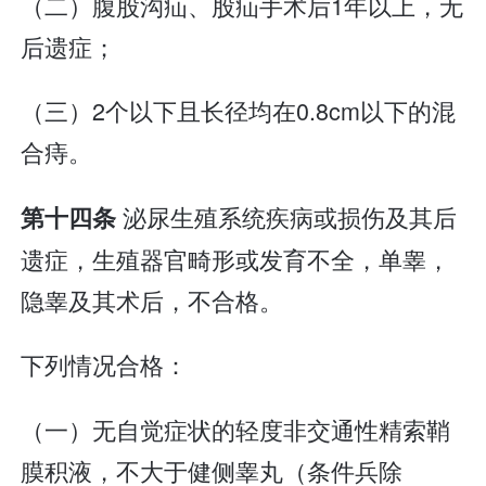
（二）腹股沟疝、股疝手术后1年以上，无
后遗症；
（三）2个以下且长径均在0.8cm以下的混
合痔。
泌尿生殖系统疾病或损伤及其后
第十四条
遗症，生殖器官畸形或发育不全，单睾，
隐睾及其术后，不合格。
下列情况合格：
（一）无自觉症状的轻度非交通性精索鞘
膜积液，不大于健侧睾丸（条件兵除