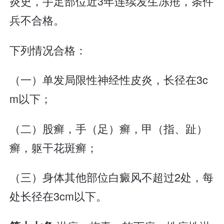
炎史，手足部位近3年连续发生冻疮，条件
兵不合格。
下列情况合格：
（一）单发局限性神经性皮炎，长径在3c
m以下；
（二）股癣，手（足）癣，甲（指、趾）
癣，躯干花斑癣；
（三）身体其他部位白癜风不超过2处，每
处长径在3cm以下。