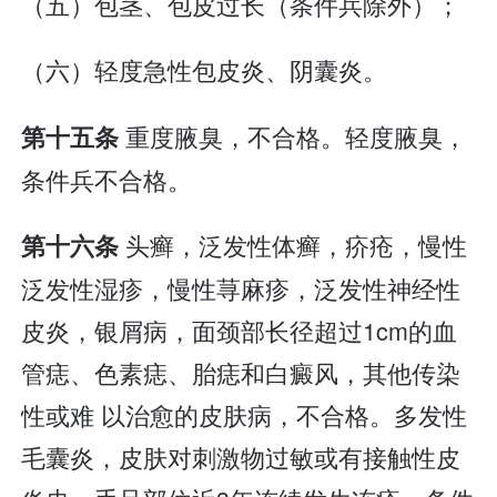
（五）包茎、包皮过长（条件兵除外）；
（六）轻度急性包皮炎、阴囊炎。
重度腋臭，不合格。轻度腋臭，
第十五条
条件兵不合格。
头癣，泛发性体癣，疥疮，慢性
第十六条
泛发性湿疹，慢性荨麻疹，泛发性神经性
皮炎，银屑病，面颈部长径超过1cm的血
管痣、色素痣、胎痣和白癜风，其他传染
性或难 以治愈的皮肤病，不合格。多发性
毛囊炎，皮肤对刺激物过敏或有接触性皮