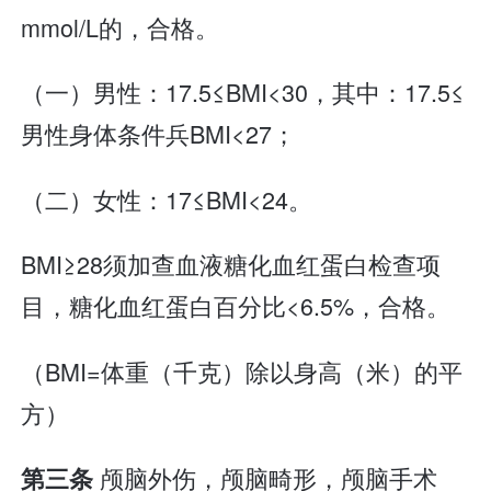
mmol/L的，合格。
（一）男性：17.5≤BMI<30，其中：17.5≤
男性身体条件兵BMI<27；
（二）女性：17≤BMI<24。
BMI≥28须加查血液糖化血红蛋白检查项
目，糖化血红蛋白百分比<6.5%，合格。
（BMI=体重（千克）除以身高（米）的平
方）
颅脑外伤，颅脑畸形，颅脑手术
第三条