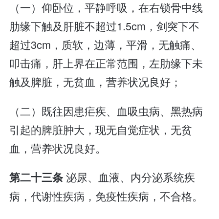
（一）仰卧位，平静呼吸，在右锁骨中线
肋缘下触及肝脏不超过1.5cm，剑突下不
超过3cm，质软，边薄，平滑，无触痛、
叩击痛，肝上界在正常范围，左肋缘下未
触及脾脏，无贫血，营养状况良好；
（二）既往因患疟疾、血吸虫病、黑热病
引起的脾脏肿大，现无自觉症状，无贫
血，营养状况良好。
泌尿、血液、内分泌系统疾
第二十三条
病，代谢性疾病，免疫性疾病，不合格。