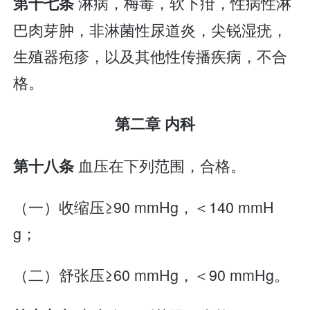
淋病，梅毒，软下疳，性病性淋
第十七条
巴肉芽肿，非淋菌性尿道炎，尖锐湿疣，
生殖器疱疹，以及其他性传播疾病，不合
格。
第二章 内科
血压在下列范围，合格。
第十八条
（一）收缩压≥90 mmHg，＜140 mmH
g；
（二）舒张压≥60 mmHg，＜90 mmHg。