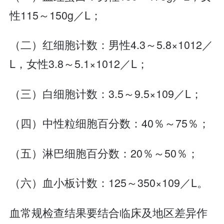
性115～150g／L；
（二）红细胞计数：男性4.3～5.8×1012／
L，女性3.8～5.1×1012／L；
（三）白细胞计数：3.5～9.5×109／L；
（四）中性粒细胞百分数：40％～75％；
（五）淋巴细胞百分数：20％～50％；
（六）血小板计数：125～350×109／L。
血常规检查结果要结合临床及地区差异作