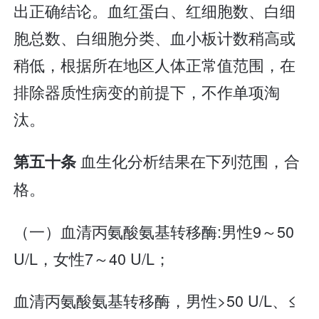
出正确结论。血红蛋白、红细胞数、白细
胞总数、白细胞分类、血小板计数稍高或
稍低，根据所在地区人体正常值范围，在
排除器质性病变的前提下，不作单项淘
汰。
血生化分析结果在下列范围，合
第五十条
格。
（一）血清丙氨酸氨基转移酶:男性9～50
U/L，女性7～40 U/L；
血清丙氨酸氨基转移酶，男性>50 U/L、≤