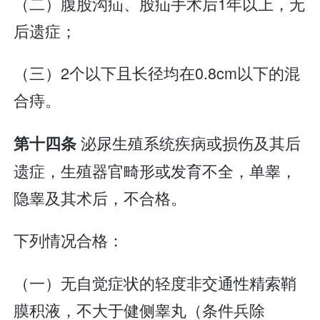
（二）腹股沟疝、股疝手术后1年以上，无
后遗症；
（三）2个以下且长径均在0.8cm以下的混
合痔。
泌尿生殖系统疾病或损伤及其后
第十四条
遗症，生殖器官畸形或发育不全，单睾，
隐睾及其术后，不合格。
下列情况合格：
（一）无自觉症状的轻度非交通性精索鞘
膜积液，不大于健侧睾丸（条件兵除