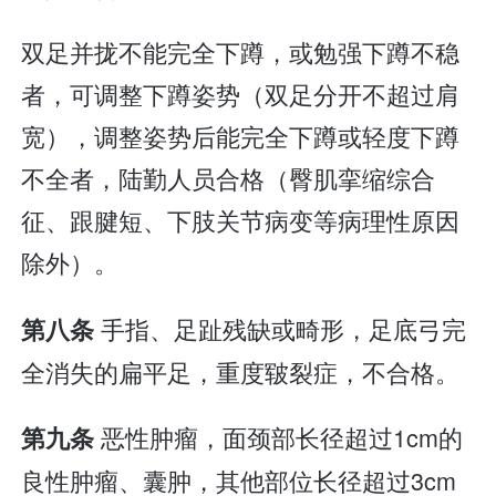
双足并拢不能完全下蹲，或勉强下蹲不稳
者，可调整下蹲姿势（双足分开不超过肩
宽），调整姿势后能完全下蹲或轻度下蹲
不全者，陆勤人员合格（臀肌挛缩综合
征、跟腱短、下肢关节病变等病理性原因
除外）。
手指、足趾残缺或畸形，足底弓完
第八条
全消失的扁平足，重度皲裂症，不合格。
恶性肿瘤，面颈部长径超过1cm的
第九条
良性肿瘤、囊肿，其他部位长径超过3cm