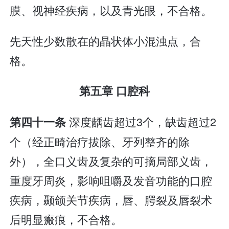
膜、视神经疾病，以及青光眼，不合格。
先天性少数散在的晶状体小混浊点，合
格。
第五章 口腔科
深度龋齿超过3个，缺齿超过2
第四十一条
个（经正畸治疗拔除、牙列整齐的除
外），全口义齿及复杂的可摘局部义齿，
重度牙周炎，影响咀嚼及发音功能的口腔
疾病，颞颌关节疾病，唇、腭裂及唇裂术
后明显瘢痕，不合格。