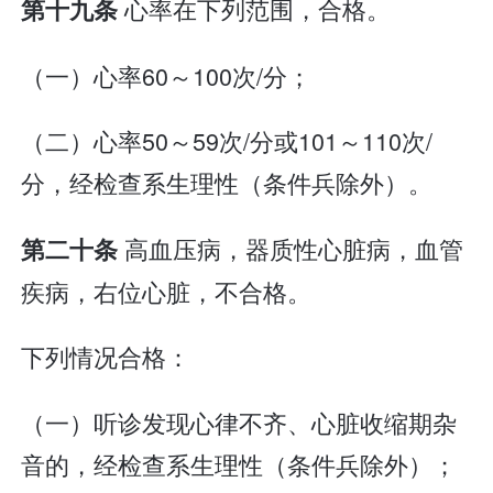
心率在下列范围，合格。
第十九条
（一）心率60～100次/分；
（二）心率50～59次/分或101～110次/
分，经检查系生理性（条件兵除外）。
高血压病，器质性心脏病，血管
第二十条
疾病，右位心脏，不合格。
下列情况合格：
（一）听诊发现心律不齐、心脏收缩期杂
音的，经检查系生理性（条件兵除外）；