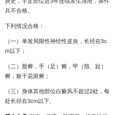
炎史，手足部位近3年连续发生冻疮，条件
兵不合格。
下列情况合格：
（一）单发局限性神经性皮炎，长径在3c
m以下；
（二）股癣，手（足）癣，甲（指、趾）
癣，躯干花斑癣；
（三）身体其他部位白癜风不超过2处，每
处长径在3cm以下。