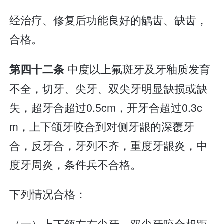
经治疗、修复后功能良好的龋齿、缺齿，
合格。
中度以上氟斑牙及牙釉质发育
第四十二条
不全，切牙、尖牙、双尖牙明显缺损或缺
失，超牙合超过0.5cm，开牙合超过0.3c
m，上下颌牙咬合到对侧牙龈的深覆牙
合，反牙合，牙列不齐，重度牙龈炎，中
度牙周炎，条件兵不合格。
下列情况合格：
（一）上下颌左右尖牙、双尖牙咬合相距