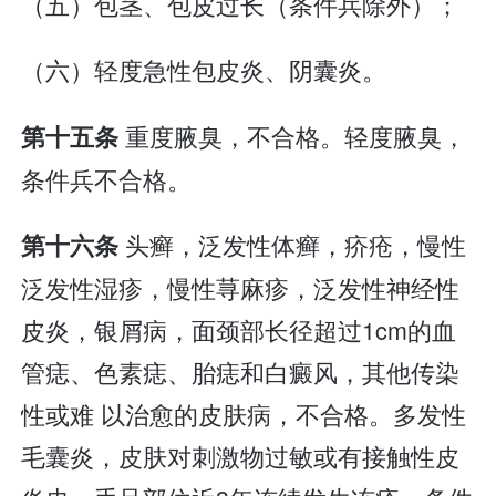
（五）包茎、包皮过长（条件兵除外）；
（六）轻度急性包皮炎、阴囊炎。
重度腋臭，不合格。轻度腋臭，
第十五条
条件兵不合格。
头癣，泛发性体癣，疥疮，慢性
第十六条
泛发性湿疹，慢性荨麻疹，泛发性神经性
皮炎，银屑病，面颈部长径超过1cm的血
管痣、色素痣、胎痣和白癜风，其他传染
性或难 以治愈的皮肤病，不合格。多发性
毛囊炎，皮肤对刺激物过敏或有接触性皮