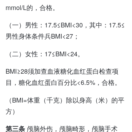
mmol/L的，合格。
（一）男性：17.5≤BMI<30，其中：17.5≤
男性身体条件兵BMI<27；
（二）女性：17≤BMI<24。
BMI≥28须加查血液糖化血红蛋白检查项
目，糖化血红蛋白百分比<6.5%，合格。
（BMI=体重（千克）除以身高（米）的平
方）
颅脑外伤，颅脑畸形，颅脑手术
第三条