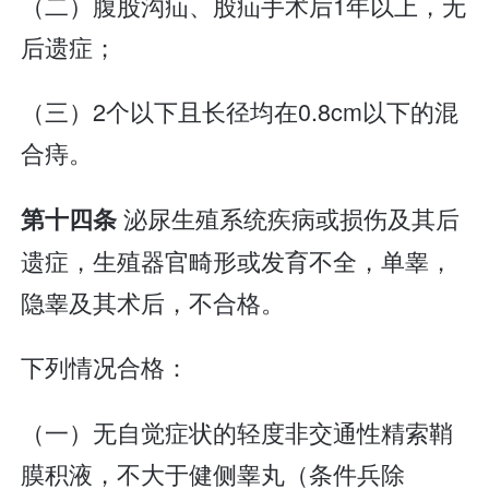
（二）腹股沟疝、股疝手术后1年以上，无
后遗症；
（三）2个以下且长径均在0.8cm以下的混
合痔。
泌尿生殖系统疾病或损伤及其后
第十四条
遗症，生殖器官畸形或发育不全，单睾，
隐睾及其术后，不合格。
下列情况合格：
（一）无自觉症状的轻度非交通性精索鞘
膜积液，不大于健侧睾丸（条件兵除