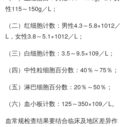
性115～150g／L；
（二）红细胞计数：男性4.3～5.8×1012／
L，女性3.8～5.1×1012／L；
（三）白细胞计数：3.5～9.5×109／L；
（四）中性粒细胞百分数：40％～75％；
（五）淋巴细胞百分数：20％～50％；
（六）血小板计数：125～350×109／L。
血常规检查结果要结合临床及地区差异作