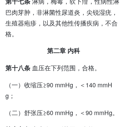
淋病，梅毒，软下疳，性病性淋
第十七条
巴肉芽肿，非淋菌性尿道炎，尖锐湿疣，
生殖器疱疹，以及其他性传播疾病，不合
格。
第二章 内科
血压在下列范围，合格。
第十八条
（一）收缩压≥90 mmHg，＜140 mmH
g；
（二）舒张压≥60 mmHg，＜90 mmHg。