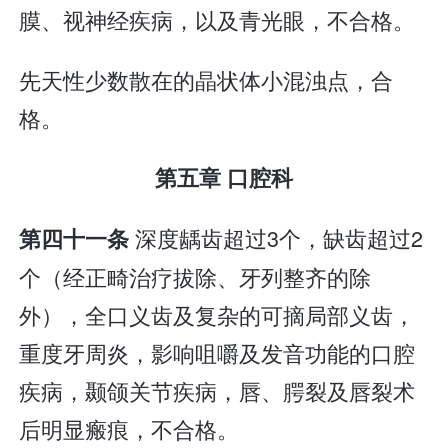
膜、视神经疾病，以及青光眼，不合格。
先天性少数散在的晶状体小混浊点，合
格。
第五章 口腔科
深度龋齿超过3个，缺齿超过2
第四十一条
个（经正畸治疗拔除、牙列整齐的除
外），全口义齿及复杂的可摘局部义齿，
重度牙周炎，影响咀嚼及发音功能的口腔
疾病，颞颌关节疾病，唇、腭裂及唇裂术
后明显瘢痕，不合格。