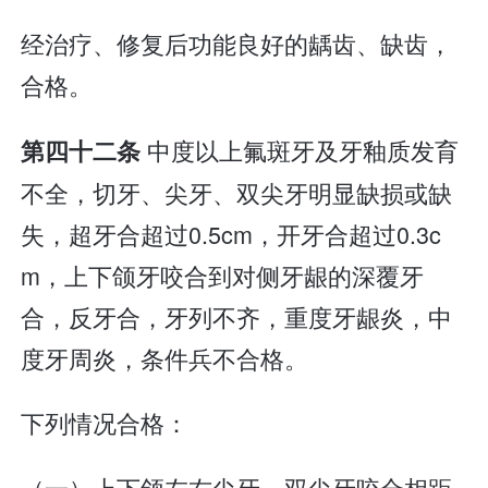
经治疗、修复后功能良好的龋齿、缺齿，
合格。
中度以上氟斑牙及牙釉质发育
第四十二条
不全，切牙、尖牙、双尖牙明显缺损或缺
失，超牙合超过0.5cm，开牙合超过0.3c
m，上下颌牙咬合到对侧牙龈的深覆牙
合，反牙合，牙列不齐，重度牙龈炎，中
度牙周炎，条件兵不合格。
下列情况合格：
（一）上下颌左右尖牙、双尖牙咬合相距