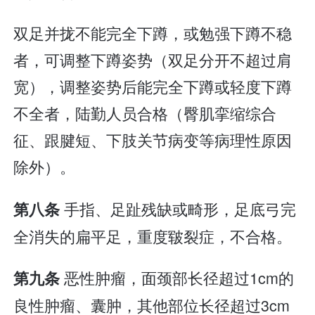
双足并拢不能完全下蹲，或勉强下蹲不稳
者，可调整下蹲姿势（双足分开不超过肩
宽），调整姿势后能完全下蹲或轻度下蹲
不全者，陆勤人员合格（臀肌挛缩综合
征、跟腱短、下肢关节病变等病理性原因
除外）。
手指、足趾残缺或畸形，足底弓完
第八条
全消失的扁平足，重度皲裂症，不合格。
恶性肿瘤，面颈部长径超过1cm的
第九条
良性肿瘤、囊肿，其他部位长径超过3cm