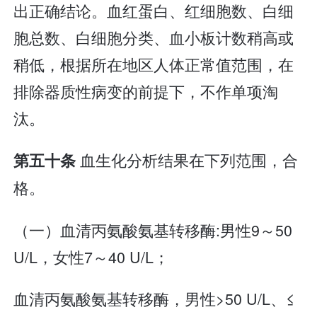
出正确结论。血红蛋白、红细胞数、白细
胞总数、白细胞分类、血小板计数稍高或
稍低，根据所在地区人体正常值范围，在
排除器质性病变的前提下，不作单项淘
汰。
血生化分析结果在下列范围，合
第五十条
格。
（一）血清丙氨酸氨基转移酶:男性9～50
U/L，女性7～40 U/L；
血清丙氨酸氨基转移酶，男性>50 U/L、≤