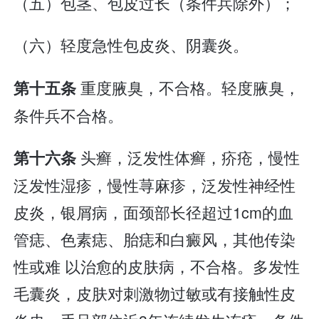
（五）包茎、包皮过长（条件兵除外）；
（六）轻度急性包皮炎、阴囊炎。
重度腋臭，不合格。轻度腋臭，
第十五条
条件兵不合格。
头癣，泛发性体癣，疥疮，慢性
第十六条
泛发性湿疹，慢性荨麻疹，泛发性神经性
皮炎，银屑病，面颈部长径超过1cm的血
管痣、色素痣、胎痣和白癜风，其他传染
性或难 以治愈的皮肤病，不合格。多发性
毛囊炎，皮肤对刺激物过敏或有接触性皮