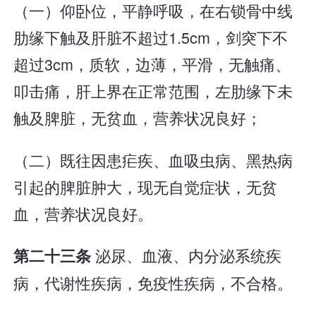
（一）仰卧位，平静呼吸，在右锁骨中线
肋缘下触及肝脏不超过1.5cm，剑突下不
超过3cm，质软，边薄，平滑，无触痛、
叩击痛，肝上界在正常范围，左肋缘下未
触及脾脏，无贫血，营养状况良好；
（二）既往因患疟疾、血吸虫病、黑热病
引起的脾脏肿大，现无自觉症状，无贫
血，营养状况良好。
泌尿、血液、内分泌系统疾
第二十三条
病，代谢性疾病，免疫性疾病，不合格。