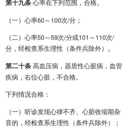
心率在下列范围，合格。
第十九条
（一）心率60～100次/分；
（二）心率50～59次/分或101～110次/
分，经检查系生理性（条件兵除外）。
高血压病，器质性心脏病，血管
第二十条
疾病，右位心脏，不合格。
下列情况合格：
（一）听诊发现心律不齐、心脏收缩期杂
音的，经检查系生理性（条件兵除外）；