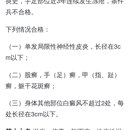
炎史，手足部位近3年连续发生冻疮，条件
兵不合格。
下列情况合格：
（一）单发局限性神经性皮炎，长径在3c
m以下；
（二）股癣，手（足）癣，甲（指、趾）
癣，躯干花斑癣；
（三）身体其他部位白癜风不超过2处，每
处长径在3cm以下。